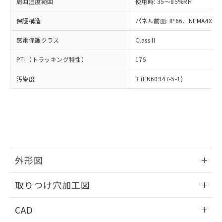
ご相談ください。
周囲湿度範囲
使用時: 35～85%RH
適用除外項目は除く。
ル、化学兵器、生物兵器またはその他
－
在庫なし(最新の在庫状況につ
オムロン制御機器販売店や当社販売拠
フタル酸エステル類の４物質については閾値を超える意
武器並びにこれらの製造装置等に一切
いては、お客様のお取引先、ま
図的な使用がないことを確認しています。
保護構造
パネル前面: IP66、NEMA4X, N
点は「
販売ネットワーク
」をご確認
※2 環境保護使用期限
使用いたしません。
たはお客様担当のオムロン制御
ください。
当社は、貴社製品を第三者に販売する
感電保護クラス
Class II
機器販売店・当社販売員にご確
在庫状況および標準価格結果を当社の
※2 対応予定月
「ｅ」：有害物質（10物質）のすべてが基
場合は、上記1、2および3の内容を当
認ください)
事前の承諾なく第三者に漏洩または開
準値以下であることを示します。
PTI（トラッキング特性）
175
該第三者に通知します。また当社は、
示しないようお願いします。
部品在庫の切り替え状況などにより、予定
「10」：通常の使用状況下において有害物
販売先および販売に係わる関係者が違
マイパーツ機能（部品リスト作成サー
空
受注生産機種、また在庫状況の
汚染度
3 (EN60947-5-1)
月が前後することがあります。
質が外部に漏えいし、環境に深刻な影響を
法に輸出するおそれがある場合は、取
ビス）をご利用いただくには、I-Web
白
情報を公開していない機種
及ぼさない年数を意味します。
り引きをいたしません。
メンバーズにご登録されている必要が
「－」：未確認です。当社販売部門へお問
あります。
い合わせください。
お客様が当ウェブサイト上で当社にご
※3 非含有証明書ダウンロード
登録された部品リストについて、当社
および当社の共同利用者が、当社の製
下記の非含有証明書をダウンロードするこ
品・サービスに関するお客様との取
とができます。
合意する
キャンセル
引・商談に必要な範囲で利用すること
外形図
をご了承ください。
EU RoHS指令（10物質）の非含有証明書
※当社の共同利用者とは、
情報更新：2026/05/21
"個人情報
取りつけ穴加工図
51物質の非含有証明書（当社基準）
の共同利用に関して"
の「1.共同利
※本証明書は発行日時点で非含有を証明す
用者の範囲」に記載されている法人を
情報更新：2026/05/21
るもので、過去に遡って非含有を証明する
CAD
指します。
ものではありません。