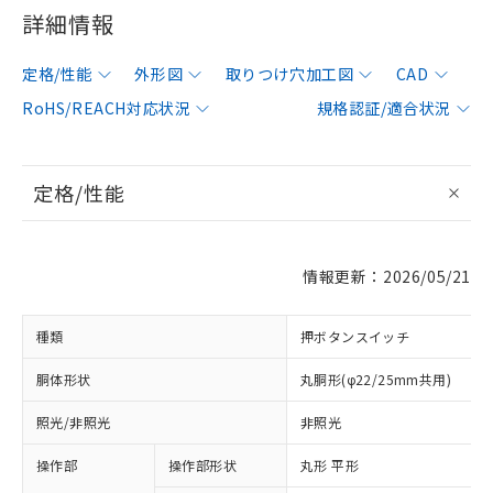
詳細情報
定格/性能
外形図
取りつけ穴加工図
CAD
RoHS/REACH対応状況
規格認証/適合状況
定格/性能
情報更新：2026/05/21
種類
押ボタンスイッチ
胴体形状
丸胴形(φ22/25mm共用)
照光/非照光
非照光
操作部
操作部形状
丸形 平形