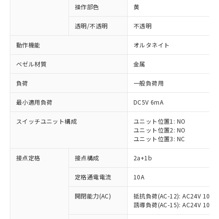
操作部色
黄
透明/不透明
不透明
動作機能
オルタネイト
ベゼル材質
金属
負荷
一般負荷用
最小適用負荷
DC5V 6mA
スイッチユニット構成
ユニット位置1: NO
ユニット位置2: NO
ユニット位置3: NC
※1 対応状況
接点定格
接点構成
2a+1b
対応済み：EU RoHS指令（10物質）の
定格通電電流
10A
非含有に対応した製品が提供可能な商品で
開閉能力(AC)
抵抗負荷(AC-12): AC24V 10A/A
す。
誘導負荷(AC-15): AC24V 10A/AC
対応予定：EU RoHS指令（10物質）の非含
ご利用条件
有に対応した製品に切り替える予定のある