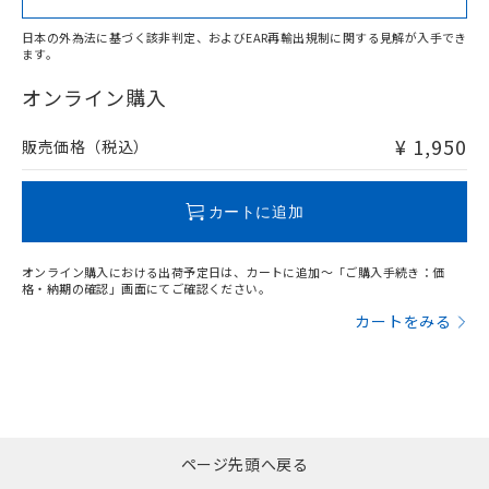
日本の外為法に基づく該非判定、およびEAR再輸出規制に関する見解が入手でき
ます。
"対応済み"や非含有の記載がされた商品であっても、流通
在庫等で未対応品が混在する可能性があります。
オンライン購入
非含有品が必要な際は、弊社営業部門もしくは販売店へお
問い合わせください。
¥ 1,950
販売価格（税込）
この製品のRoHS/REACH対応状況ページへ
カートに追加
オンライン購入における出荷予定日は、カートに追加～「ご購入手続き：価
格・納期の確認」画面にてご確認ください。
カートをみる
ページ先頭へ戻る