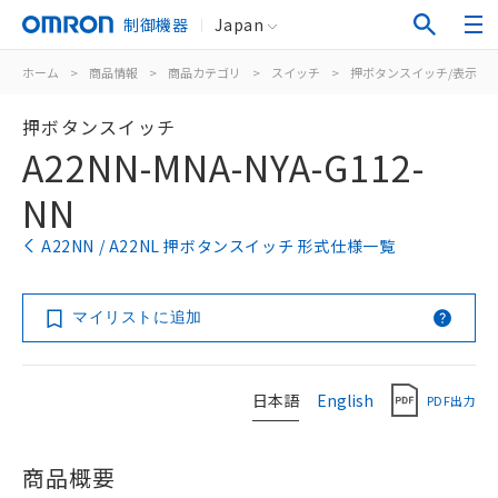
制御機器
Japan
ホーム
>
商品情報
>
商品カテゴリ
>
スイッチ
>
押ボタンスイッチ/表示灯
押ボタンスイッチ
A22NN-MNA-NYA-G112-
NN
A22NN / A22NL 押ボタンスイッチ 形式仕様一覧
マイリストに追加
日本語
English
PDF出力
商品概要