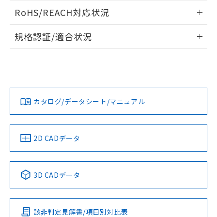
また、RoHS指令のフタル酸エステル類４
ログイン/会員登録いただくと、CADデータをダウンロー
RoHS/REACH対応状況
物質の対応では、対応完了までの期間は出
ドすることができます。
荷製品に未対応品が混在することから備考
情報更新：2026/7/29
欄に対応日を記載しておりました。
規格認証/適合状況
既に当社にて対応品への在庫切替を完了
ログイン/会員登録
EU RoHS
注意事項・凡例
していることから、特段のことがない限
UL認証
CSA認証
CEマーキング
り、2022年1月12日より割愛しておりま
す。
Yes
Yes
Yes
対応状況
対応予定月
※1
※2
ダウンロードデータをご利用いただく前に、以下を必ずお読
みください。
カタログ/データシート/マニュアル
対応済み
ソフトウェアの使用条件
LR型式承認
DNV型式承認
BV型式承認
KR型式承
（イギリス
（ノルウェー
（フランス
（韓国
船舶規格）
船舶規格）
船舶規格）
船舶規格
中国 RoHS
注意事項・凡例
2D CADデータ
No
No
No
No
中国 RoHS表
※1 ※2
3D CADデータ
この製品の規格認証/適合状況ページへ
Pb
Hg
Cd
Cr(VI)
その他の認証はこちらのページからご検索ください
該非判定見解書/項目別対比表
O
O
O
O