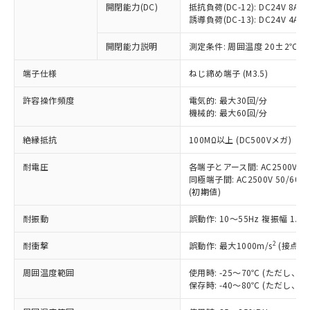
開閉能力(DC)
抵抗負荷(DC-12): DC24V 8A/DC
商品です。
誘導負荷(DC-13): DC24V 4A/DC
対応予定なし：EU RoHS指令（10物質）の
以下の条件をお読みいただき、同意のうえ
非含有に非対応の商品で、対応品を出す予
開閉能力説明
測定条件: 周囲温度 20±2℃、
ご利用ください。
定はありません。
調査・確認中：EU RoHS指令（10物質）の
端子仕様
ねじ締め端子 (M3.5)
本サービスは、当社制御機器事業取扱
※1 中国RoHS○×表
非含有の対応状況を調査中または確認中の
商品の当社在庫状況および標準価格
許容操作頻度
商品です。
電気的: 最大30回/分
(税抜)を提供させていただくもので
「○」：最大均質材料含有率が中国RoHSの
機械的: 最大60回/分
非該当品：ライセンス料など無形物で、有
す。
基準値以下であることを示します。
害物質有無と関係のない商品です。
当社制御機器事業取扱商品の中には、
絶縁抵抗
100MΩ以上 (DC500Vメガ)
「×」：最大均質材料含有率が中国RoHSの
仕入先様の事情により、非含有部品として
本サービスの対象外となる商品もある
基準値を超えていることを示します。
いたものが、含有品と判明した場合などや
当社は、これら貴社製品のうち、外国
ことをご了承ください。
耐電圧
各端子とアース間: AC2500V 50/
「－」：未確認です。当社販売部門へお問
むを得ず変更することがあります。
為替および外国貿易法に定める商品
同極端子間: AC2500V 50/60Hz
在庫状況および標準価格照会結果は、
い合わせください。
（以下｢規制貨物等」という）を輸出
(初期値)
記載している更新日時点での社内デー
*EU RoHS指令（10物質）：
または国外への提供する場合は、日本
記
タに基づき作成されるものであり、閲
説明
鉛(Pb) 1000ppm以下、 水銀(Hg) 1000ppm以下、 カド
*中国RoHS10物質の基準値 (GB/T26572)：
耐振動
誤動作: 10～55Hz 複振幅 1.
国政府の輸出許可(または役務取引許
号
覧された時点での実際の在庫および標
ミウム(Cd) 100ppm以下、
Pb(鉛) :1000ppm、 Hg(水銀) : 1000ppm、 Cd(カドミウ
可)を取得するなどの必要な手続きを
六価クロム(Cr(Ⅵ)) 1000ppm以下、ポリ臭化ビフェニル
ム) : 100ppm、
準価格とは異なる場合があることをご
類(PBB) 1000ppm以下、ポリ臭化ジフェニルエーテル類
2
耐衝撃
誤動作: 最大1000m/s
(接点開
Cr(Ⅵ)(六価クロム) : 1000ppm、 PBBs(ポリ臭化ビフェ
とります。
了承ください。
(PBDE) 1000ppm以下、フタル酸ビス(2-エチルヘキシ
○
一定数以上の在庫あり
ニル類) : 1000ppm、 PBDEs(ポリ臭化ジフェニルエーテ
当社は規制貨物を破棄する場合は、完
ル) (DEHP)(別名：DOP) 1000ppm以下、フタル酸ブチ
正式な納期状況および標準価格はお客
ル類) : 1000ppm、
周囲温度範囲
使用時: -25～70℃ (ただし
ルベンジル（BBP） 1000ppm以下、フタル酸ジブチル
全に破砕するなど、違法に輸出されな
DBP(フタル酸ジブチル) : 1000ppm、 DIBP(フタル酸ジ
様のお取引先、またはお客様担当のオ
保存時: -40～80℃ (ただし
（DBP） 1000ppm以下、フタル酸ジイソブチル
イソブチル) : 1000ppm、 BBP(フタル酸ブチルベンジ
△
一定数には満たないが在庫あり
いよう必要な手段を講じます。
ムロン制御機器販売店・当社販売員に
(DIBP) 1000ppm以下
ル) : 1000ppm、
当社は貴社製品を、核兵器、ミサイ
但し、RoHS指令で産業用監視および制御機器に対する
DEHP(フタル酸ビス(2-エチルヘキシル)) : 1000ppm