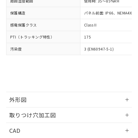
ご相談ください。
周囲湿度範囲
使用時: 35～85%RH
適用除外項目は除く。
ル、化学兵器、生物兵器またはその他
－
在庫なし(最新の在庫状況につ
オムロン制御機器販売店や当社販売拠
フタル酸エステル類の４物質については閾値を超える意
武器並びにこれらの製造装置等に一切
いては、お客様のお取引先、ま
図的な使用がないことを確認しています。
保護構造
パネル前面: IP66、NEMA4X, N
点は「
販売ネットワーク
」をご確認
※2 環境保護使用期限
使用いたしません。
たはお客様担当のオムロン制御
ください。
当社は、貴社製品を第三者に販売する
感電保護クラス
Class II
機器販売店・当社販売員にご確
在庫状況および標準価格結果を当社の
※2 対応予定月
「ｅ」：有害物質（10物質）のすべてが基
場合は、上記1、2および3の内容を当
認ください)
事前の承諾なく第三者に漏洩または開
準値以下であることを示します。
PTI（トラッキング特性）
175
該第三者に通知します。また当社は、
示しないようお願いします。
部品在庫の切り替え状況などにより、予定
「10」：通常の使用状況下において有害物
販売先および販売に係わる関係者が違
マイパーツ機能（部品リスト作成サー
空
受注生産機種、また在庫状況の
汚染度
3 (EN60947-5-1)
月が前後することがあります。
質が外部に漏えいし、環境に深刻な影響を
法に輸出するおそれがある場合は、取
ビス）をご利用いただくには、I-Web
白
情報を公開していない機種
及ぼさない年数を意味します。
り引きをいたしません。
メンバーズにご登録されている必要が
「－」：未確認です。当社販売部門へお問
あります。
い合わせください。
お客様が当ウェブサイト上で当社にご
※3 非含有証明書ダウンロード
登録された部品リストについて、当社
および当社の共同利用者が、当社の製
下記の非含有証明書をダウンロードするこ
品・サービスに関するお客様との取
とができます。
合意する
キャンセル
引・商談に必要な範囲で利用すること
外形図
をご了承ください。
EU RoHS指令（10物質）の非含有証明書
※当社の共同利用者とは、
情報更新：2026/05/21
"個人情報
取りつけ穴加工図
51物質の非含有証明書（当社基準）
の共同利用に関して"
の「1.共同利
※本証明書は発行日時点で非含有を証明す
用者の範囲」に記載されている法人を
情報更新：2026/05/21
るもので、過去に遡って非含有を証明する
CAD
指します。
ものではありません。