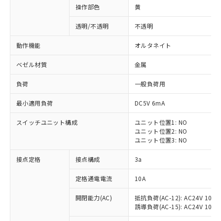
操作部色
黄
透明/不透明
不透明
動作機能
オルタネイト
ベゼル材質
金属
負荷
一般負荷用
最小適用負荷
DC5V 6mA
スイッチユニット構成
ユニット位置1: NO
ユニット位置2: NO
ユニット位置3: NO
※1 対応状況
接点定格
接点構成
3a
対応済み：EU RoHS指令（10物質）の
定格通電電流
10A
非含有に対応した製品が提供可能な商品で
開閉能力(AC)
抵抗負荷(AC-12): AC24V 10A/A
す。
誘導負荷(AC-15): AC24V 10A/AC
対応予定：EU RoHS指令（10物質）の非含
ご利用条件
有に対応した製品に切り替える予定のある