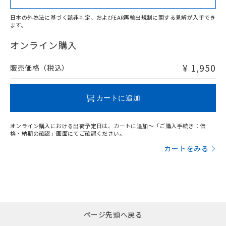
日本の外為法に基づく該非判定、およびEAR再輸出規制に関する見解が入手でき
ます。
"対応済み"や非含有の記載がされた商品であっても、流通
在庫等で未対応品が混在する可能性があります。
オンライン購入
非含有品が必要な際は、弊社営業部門もしくは販売店へお
問い合わせください。
¥ 1,950
販売価格（税込）
この製品のRoHS/REACH対応状況ページへ
カートに追加
オンライン購入における出荷予定日は、カートに追加～「ご購入手続き：価
格・納期の確認」画面にてご確認ください。
カートをみる
ページ先頭へ戻る