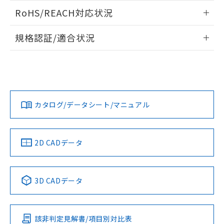
また、RoHS指令のフタル酸エステル類４
ログイン/会員登録いただくと、CADデータをダウンロー
RoHS/REACH対応状況
物質の対応では、対応完了までの期間は出
ドすることができます。
荷製品に未対応品が混在することから備考
情報更新：2026/7/29
欄に対応日を記載しておりました。
規格認証/適合状況
既に当社にて対応品への在庫切替を完了
ログイン/会員登録
EU RoHS
注意事項・凡例
していることから、特段のことがない限
UL認証
CSA認証
CEマーキング
り、2022年1月12日より割愛しておりま
す。
Yes
Yes
Yes
対応状況
対応予定月
※1
※2
ダウンロードデータをご利用いただく前に、以下を必ずお読
みください。
カタログ/データシート/マニュアル
対応済み
ソフトウェアの使用条件
LR型式承認
DNV型式承認
BV型式承認
KR型式承
（イギリス
（ノルウェー
（フランス
（韓国
船舶規格）
船舶規格）
船舶規格）
船舶規格
中国 RoHS
注意事項・凡例
2D CADデータ
No
No
No
No
中国 RoHS表
※1 ※2
3D CADデータ
この製品の規格認証/適合状況ページへ
Pb
Hg
Cd
Cr(VI)
その他の認証はこちらのページからご検索ください
該非判定見解書/項目別対比表
O
O
O
O