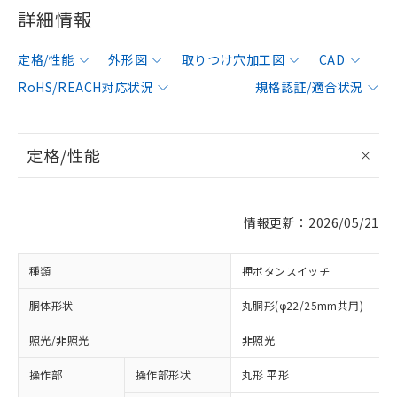
詳細情報
定格/性能
外形図
取りつけ穴加工図
CAD
RoHS/REACH対応状況
規格認証/適合状況
定格/性能
情報更新：2026/05/21
種類
押ボタンスイッチ
胴体形状
丸胴形(φ22/25mm共用)
照光/非照光
非照光
操作部
操作部形状
丸形 平形