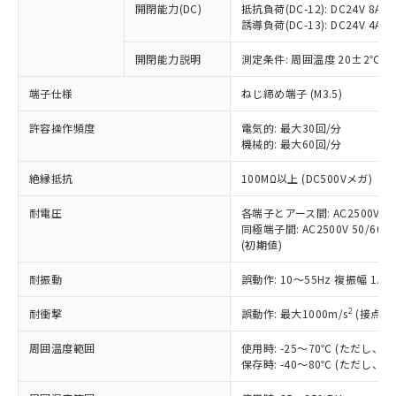
開閉能力(DC)
抵抗負荷(DC-12): DC24V 8A/DC
商品です。
誘導負荷(DC-13): DC24V 4A/DC
対応予定なし：EU RoHS指令（10物質）の
以下の条件をお読みいただき、同意のうえ
非含有に非対応の商品で、対応品を出す予
開閉能力説明
測定条件: 周囲温度 20±2℃、
ご利用ください。
定はありません。
調査・確認中：EU RoHS指令（10物質）の
端子仕様
ねじ締め端子 (M3.5)
本サービスは、当社制御機器事業取扱
※1 中国RoHS○×表
非含有の対応状況を調査中または確認中の
商品の当社在庫状況および標準価格
許容操作頻度
商品です。
電気的: 最大30回/分
(税抜)を提供させていただくもので
「○」：最大均質材料含有率が中国RoHSの
機械的: 最大60回/分
非該当品：ライセンス料など無形物で、有
す。
基準値以下であることを示します。
害物質有無と関係のない商品です。
当社制御機器事業取扱商品の中には、
絶縁抵抗
100MΩ以上 (DC500Vメガ)
「×」：最大均質材料含有率が中国RoHSの
仕入先様の事情により、非含有部品として
本サービスの対象外となる商品もある
基準値を超えていることを示します。
いたものが、含有品と判明した場合などや
当社は、これら貴社製品のうち、外国
ことをご了承ください。
耐電圧
各端子とアース間: AC2500V 50/
「－」：未確認です。当社販売部門へお問
むを得ず変更することがあります。
為替および外国貿易法に定める商品
同極端子間: AC2500V 50/60Hz
在庫状況および標準価格照会結果は、
い合わせください。
（以下｢規制貨物等」という）を輸出
(初期値)
記載している更新日時点での社内デー
*EU RoHS指令（10物質）：
または国外への提供する場合は、日本
記
タに基づき作成されるものであり、閲
説明
鉛(Pb) 1000ppm以下、 水銀(Hg) 1000ppm以下、 カド
*中国RoHS10物質の基準値 (GB/T26572)：
耐振動
誤動作: 10～55Hz 複振幅 1.
国政府の輸出許可(または役務取引許
号
覧された時点での実際の在庫および標
ミウム(Cd) 100ppm以下、
Pb(鉛) :1000ppm、 Hg(水銀) : 1000ppm、 Cd(カドミウ
可)を取得するなどの必要な手続きを
六価クロム(Cr(Ⅵ)) 1000ppm以下、ポリ臭化ビフェニル
ム) : 100ppm、
準価格とは異なる場合があることをご
類(PBB) 1000ppm以下、ポリ臭化ジフェニルエーテル類
2
耐衝撃
誤動作: 最大1000m/s
(接点開
Cr(Ⅵ)(六価クロム) : 1000ppm、 PBBs(ポリ臭化ビフェ
とります。
了承ください。
(PBDE) 1000ppm以下、フタル酸ビス(2-エチルヘキシ
○
一定数以上の在庫あり
ニル類) : 1000ppm、 PBDEs(ポリ臭化ジフェニルエーテ
当社は規制貨物を破棄する場合は、完
ル) (DEHP)(別名：DOP) 1000ppm以下、フタル酸ブチ
正式な納期状況および標準価格はお客
ル類) : 1000ppm、
周囲温度範囲
使用時: -25～70℃ (ただし
ルベンジル（BBP） 1000ppm以下、フタル酸ジブチル
全に破砕するなど、違法に輸出されな
DBP(フタル酸ジブチル) : 1000ppm、 DIBP(フタル酸ジ
様のお取引先、またはお客様担当のオ
保存時: -40～80℃ (ただし
（DBP） 1000ppm以下、フタル酸ジイソブチル
イソブチル) : 1000ppm、 BBP(フタル酸ブチルベンジ
△
一定数には満たないが在庫あり
いよう必要な手段を講じます。
ムロン制御機器販売店・当社販売員に
(DIBP) 1000ppm以下
ル) : 1000ppm、
当社は貴社製品を、核兵器、ミサイ
但し、RoHS指令で産業用監視および制御機器に対する
DEHP(フタル酸ビス(2-エチルヘキシル)) : 1000ppm