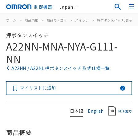
制御機器
Japan
ホーム
>
商品情報
>
商品カテゴリ
>
スイッチ
>
押ボタンスイッチ/表示灯
押ボタンスイッチ
A22NN-MNA-NYA-G111-
NN
A22NN / A22NL 押ボタンスイッチ 形式仕様一覧
マイリストに追加
日本語
English
PDF出力
商品概要