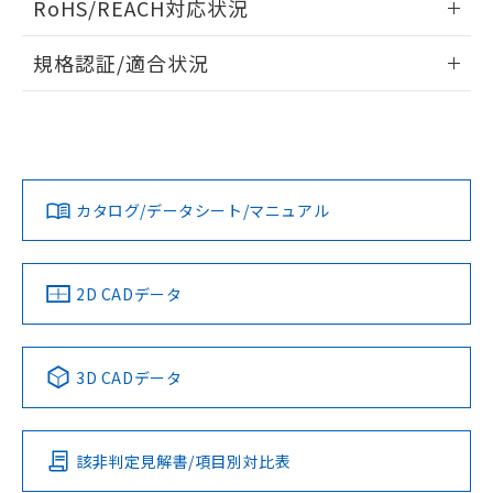
RoHS/REACH対応状況
ドすることができます。
物質の対応では、対応完了までの期間は出
荷製品に未対応品が混在することから備考
情報更新：2026/7/29
規格認証/適合状況
欄に対応日を記載しておりました。
既に当社にて対応品への在庫切替を完了
ログイン/会員登録
EU RoHS
注意事項・凡例
A22NN-MNA-NWA-P101-NNについての規格認証/適合状況に
していることから、特段のことがない限
ついては、「カスタマーサポートセンタ お客様相談室」また
り、2022年1月12日より割愛しておりま
は貴社担当オムロン営業員または販売店にお問い合わせくだ
す。
対応状況
対応予定月
※1
※2
さい。
ダウンロードデータをご利用いただく前に、以下を必ずお読
みください。
カタログ/データシート/マニュアル
対応済み
ソフトウェアの使用条件
お問い合わせ
中国 RoHS
注意事項・凡例
2D CADデータ
中国 RoHS表
※1 ※2
3D CADデータ
Pb
Hg
Cd
Cr(VI)
該非判定見解書/項目別対比表
O
O
O
O