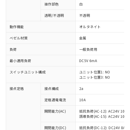
操作部色
白
透明/不透明
不透明
動作機能
オルタネイト
ベゼル材質
金属
負荷
一般負荷用
最小適用負荷
DC5V 6mA
スイッチユニット構成
ユニット位置1: NO
ユニット位置3: NO
接点定格
接点構成
2a
※1 対応状況
定格通電電流
10A
対応済み：EU RoHS指令（10物質）の
非含有に対応した製品が提供可能な商品で
開閉能力(AC)
抵抗負荷(AC-12): AC24V 10A/A
す。
誘導負荷(AC-15): AC24V 10A/AC
対応予定：EU RoHS指令（10物質）の非含
ご利用条件
有に対応した製品に切り替える予定のある
開閉能力(DC)
抵抗負荷(DC-12): DC24V 8A/DC