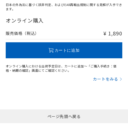
日本の外為法に基づく該非判定、およびEAR再輸出規制に関する見解が入手でき
ます。
"対応済み"や非含有の記載がされた商品であっても、流通
在庫等で未対応品が混在する可能性があります。
オンライン購入
非含有品が必要な際は、弊社営業部門もしくは販売店へお
問い合わせください。
¥ 1,890
販売価格（税込）
この製品のRoHS/REACH対応状況ページへ
カートに追加
オンライン購入における出荷予定日は、カートに追加～「ご購入手続き：価
格・納期の確認」画面にてご確認ください。
カートをみる
ページ先頭へ戻る