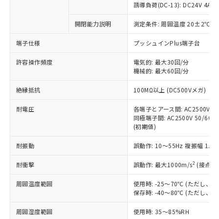
商品です。
誘導負荷(DC-13): DC24V 4A/DC
対応予定なし：EU RoHS指令（10物質）の
以下の条件をお読みいただき、同意のうえ
開閉能力説明
測定条件: 周囲温度 20±2℃、
非含有に非対応の商品で、対応品を出す予
ご利用ください。
定はありません。
端子仕様
プッシュインPlus端子台
調査・確認中：EU RoHS指令（10物質）の
本サービスは、当社制御機器事業取扱
※1 中国RoHS○×表
非含有の対応状況を調査中または確認中の
商品の当社在庫状況および標準価格
許容操作頻度
電気的: 最大30回/分
商品です。
機械的: 最大60回/分
(税抜)を提供させていただくもので
「○」：最大均質材料含有率が中国RoHSの
非該当品：ライセンス料など無形物で、有
す。
基準値以下であることを示します。
害物質有無と関係のない商品です。
絶縁抵抗
100MΩ以上 (DC500Vメガ)
当社制御機器事業取扱商品の中には、
「×」：最大均質材料含有率が中国RoHSの
仕入先様の事情により、非含有部品として
本サービスの対象外となる商品もある
基準値を超えていることを示します。
いたものが、含有品と判明した場合などや
耐電圧
各端子とアース間: AC2500V 50/
当社は、これら貴社製品のうち、外国
ことをご了承ください。
「－」：未確認です。当社販売部門へお問
むを得ず変更することがあります。
同極端子間: AC2500V 50/60Hz
為替および外国貿易法に定める商品
在庫状況および標準価格照会結果は、
い合わせください。
(初期値)
（以下｢規制貨物等」という）を輸出
記載している更新日時点での社内デー
*EU RoHS指令（10物質）：
または国外への提供する場合は、日本
記
タに基づき作成されるものであり、閲
説明
耐振動
誤動作: 10～55Hz 複振幅 1.
鉛(Pb) 1000ppm以下、 水銀(Hg) 1000ppm以下、 カド
*中国RoHS10物質の基準値 (GB/T26572)：
国政府の輸出許可(または役務取引許
号
覧された時点での実際の在庫および標
ミウム(Cd) 100ppm以下、
Pb(鉛) :1000ppm、 Hg(水銀) : 1000ppm、 Cd(カドミウ
可)を取得するなどの必要な手続きを
六価クロム(Cr(Ⅵ)) 1000ppm以下、ポリ臭化ビフェニル
ム) : 100ppm、
準価格とは異なる場合があることをご
2
耐衝撃
誤動作: 最大1000m/s
(接点開
類(PBB) 1000ppm以下、ポリ臭化ジフェニルエーテル類
Cr(Ⅵ)(六価クロム) : 1000ppm、 PBBs(ポリ臭化ビフェ
とります。
了承ください。
(PBDE) 1000ppm以下、フタル酸ビス(2-エチルヘキシ
○
一定数以上の在庫あり
ニル類) : 1000ppm、 PBDEs(ポリ臭化ジフェニルエーテ
当社は規制貨物を破棄する場合は、完
ル) (DEHP)(別名：DOP) 1000ppm以下、フタル酸ブチ
周囲温度範囲
使用時: -25～70℃ (ただし
正式な納期状況および標準価格はお客
ル類) : 1000ppm、
ルベンジル（BBP） 1000ppm以下、フタル酸ジブチル
全に破砕するなど、違法に輸出されな
DBP(フタル酸ジブチル) : 1000ppm、 DIBP(フタル酸ジ
保存時: -40～80℃ (ただし
様のお取引先、またはお客様担当のオ
（DBP） 1000ppm以下、フタル酸ジイソブチル
イソブチル) : 1000ppm、 BBP(フタル酸ブチルベンジ
△
一定数には満たないが在庫あり
いよう必要な手段を講じます。
ムロン制御機器販売店・当社販売員に
(DIBP) 1000ppm以下
ル) : 1000ppm、
周囲湿度範囲
使用時: 35～85%RH
当社は貴社製品を、核兵器、ミサイ
但し、RoHS指令で産業用監視および制御機器に対する
DEHP(フタル酸ビス(2-エチルヘキシル)) : 1000ppm
ご相談ください。