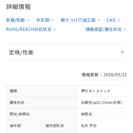
詳細情報
定格/性能
外形図
取りつけ穴加工図
CAD
RoHS/REACH対応状況
規格認証/適合状況
定格/性能
情報更新：2026/05/21
種類
押ボタンスイッチ
胴体形状
丸胴形(φ22/25mm共用)
照光/非照光
非照光
操作部
操作部形状
丸形 平形