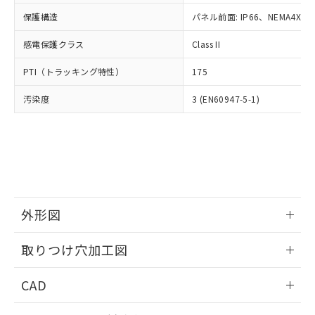
適用除外項目は除く。
ル、化学兵器、生物兵器またはその他
－
在庫なし(最新の在庫状況につ
オムロン制御機器販売店や当社販売拠
フタル酸エステル類の４物質については閾値を超える意
保護構造
パネル前面: IP66、NEMA4X, N
武器並びにこれらの製造装置等に一切
いては、お客様のお取引先、ま
図的な使用がないことを確認しています。
点は「
販売ネットワーク
」をご確認
※2 環境保護使用期限
使用いたしません。
たはお客様担当のオムロン制御
ください。
感電保護クラス
Class II
当社は、貴社製品を第三者に販売する
機器販売店・当社販売員にご確
在庫状況および標準価格結果を当社の
※2 対応予定月
「ｅ」：有害物質（10物質）のすべてが基
場合は、上記1、2および3の内容を当
認ください)
事前の承諾なく第三者に漏洩または開
PTI（トラッキング特性）
175
準値以下であることを示します。
該第三者に通知します。また当社は、
示しないようお願いします。
部品在庫の切り替え状況などにより、予定
「10」：通常の使用状況下において有害物
販売先および販売に係わる関係者が違
マイパーツ機能（部品リスト作成サー
汚染度
3 (EN60947-5-1)
空
受注生産機種、また在庫状況の
月が前後することがあります。
質が外部に漏えいし、環境に深刻な影響を
法に輸出するおそれがある場合は、取
ビス）をご利用いただくには、I-Web
白
情報を公開していない機種
及ぼさない年数を意味します。
り引きをいたしません。
メンバーズにご登録されている必要が
「－」：未確認です。当社販売部門へお問
あります。
い合わせください。
お客様が当ウェブサイト上で当社にご
※3 非含有証明書ダウンロード
登録された部品リストについて、当社
および当社の共同利用者が、当社の製
下記の非含有証明書をダウンロードするこ
品・サービスに関するお客様との取
とができます。
外形図
合意する
キャンセル
引・商談に必要な範囲で利用すること
をご了承ください。
情報更新：2026/05/21
EU RoHS指令（10物質）の非含有証明書
※当社の共同利用者とは、
"個人情報
取りつけ穴加工図
51物質の非含有証明書（当社基準）
の共同利用に関して"
の「1.共同利
※本証明書は発行日時点で非含有を証明す
情報更新：2026/05/21
用者の範囲」に記載されている法人を
CAD
るもので、過去に遡って非含有を証明する
指します。
ものではありません。
ログイン/会員登録いただくと、CADデータをダウンロー
また、RoHS指令のフタル酸エステル類４