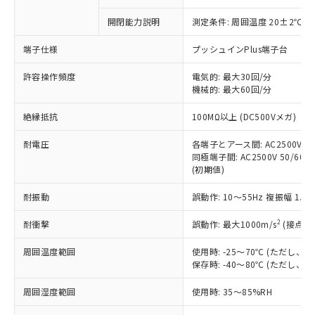
商品です。
対応予定なし：EU RoHS指令（10物質）の
開閉能力説明
測定条件: 周囲温度 20±2℃、
以下の条件をお読みいただき、同意のうえ
非含有に非対応の商品で、対応品を出す予
ご利用ください。
定はありません。
端子仕様
プッシュインPlus端子台
調査・確認中：EU RoHS指令（10物質）の
本サービスは、当社制御機器事業取扱
※1 中国RoHS○×表
非含有の対応状況を調査中または確認中の
許容操作頻度
電気的: 最大30回/分
商品の当社在庫状況および標準価格
商品です。
機械的: 最大60回/分
(税抜)を提供させていただくもので
「○」：最大均質材料含有率が中国RoHSの
非該当品：ライセンス料など無形物で、有
す。
絶縁抵抗
基準値以下であることを示します。
100MΩ以上 (DC500Vメガ)
害物質有無と関係のない商品です。
当社制御機器事業取扱商品の中には、
「×」：最大均質材料含有率が中国RoHSの
仕入先様の事情により、非含有部品として
本サービスの対象外となる商品もある
耐電圧
各端子とアース間: AC2500V 50/
基準値を超えていることを示します。
いたものが、含有品と判明した場合などや
当社は、これら貴社製品のうち、外国
ことをご了承ください。
同極端子間: AC2500V 50/60Hz
「－」：未確認です。当社販売部門へお問
むを得ず変更することがあります。
為替および外国貿易法に定める商品
(初期値)
在庫状況および標準価格照会結果は、
い合わせください。
（以下｢規制貨物等」という）を輸出
記載している更新日時点での社内デー
*EU RoHS指令（10物質）：
または国外への提供する場合は、日本
耐振動
誤動作: 10～55Hz 複振幅 1.
記
タに基づき作成されるものであり、閲
説明
鉛(Pb) 1000ppm以下、 水銀(Hg) 1000ppm以下、 カド
*中国RoHS10物質の基準値 (GB/T26572)：
国政府の輸出許可(または役務取引許
号
覧された時点での実際の在庫および標
ミウム(Cd) 100ppm以下、
Pb(鉛) :1000ppm、 Hg(水銀) : 1000ppm、 Cd(カドミウ
2
耐衝撃
誤動作: 最大1000m/s
(接点開
可)を取得するなどの必要な手続きを
六価クロム(Cr(Ⅵ)) 1000ppm以下、ポリ臭化ビフェニル
ム) : 100ppm、
準価格とは異なる場合があることをご
類(PBB) 1000ppm以下、ポリ臭化ジフェニルエーテル類
Cr(Ⅵ)(六価クロム) : 1000ppm、 PBBs(ポリ臭化ビフェ
とります。
了承ください。
(PBDE) 1000ppm以下、フタル酸ビス(2-エチルヘキシ
○
一定数以上の在庫あり
ニル類) : 1000ppm、 PBDEs(ポリ臭化ジフェニルエーテ
周囲温度範囲
使用時: -25～70℃ (ただし
当社は規制貨物を破棄する場合は、完
ル) (DEHP)(別名：DOP) 1000ppm以下、フタル酸ブチ
正式な納期状況および標準価格はお客
ル類) : 1000ppm、
保存時: -40～80℃ (ただし
ルベンジル（BBP） 1000ppm以下、フタル酸ジブチル
全に破砕するなど、違法に輸出されな
DBP(フタル酸ジブチル) : 1000ppm、 DIBP(フタル酸ジ
様のお取引先、またはお客様担当のオ
（DBP） 1000ppm以下、フタル酸ジイソブチル
イソブチル) : 1000ppm、 BBP(フタル酸ブチルベンジ
△
一定数には満たないが在庫あり
いよう必要な手段を講じます。
ムロン制御機器販売店・当社販売員に
(DIBP) 1000ppm以下
ル) : 1000ppm、
周囲湿度範囲
使用時: 35～85%RH
当社は貴社製品を、核兵器、ミサイ
但し、RoHS指令で産業用監視および制御機器に対する
DEHP(フタル酸ビス(2-エチルヘキシル)) : 1000ppm
ご相談ください。
適用除外項目は除く。
ル、化学兵器、生物兵器またはその他