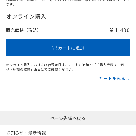
ます。
"対応済み"や非含有の記載がされた商品であっても、流通
在庫等で未対応品が混在する可能性があります。
オンライン購入
非含有品が必要な際は、弊社営業部門もしくは販売店へお
問い合わせください。
¥ 1,400
販売価格（税込）
この製品のRoHS/REACH対応状況ページへ
カートに追加
オンライン購入における出荷予定日は、カートに追加～「ご購入手続き：価
格・納期の確認」画面にてご確認ください。
カートをみる
ページ先頭へ戻る
お知らせ・最新情報