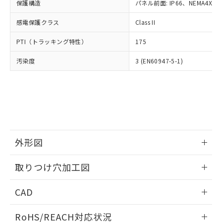
－
在庫なし(最新の在庫状況につ
オムロン制御機器販売店や当社販売拠
保護構造
パネル前面: IP66、NEMA4X, N
フタル酸エステル類の４物質については閾値を超える意
武器並びにこれらの製造装置等に一切
いては、お客様のお取引先、ま
図的な使用がないことを確認しています。
点は「
販売ネットワーク
」をご確認
※2 環境保護使用期限
使用いたしません。
たはお客様担当のオムロン制御
感電保護クラス
Class II
ください。
当社は、貴社製品を第三者に販売する
機器販売店・当社販売員にご確
在庫状況および標準価格結果を当社の
※2 対応予定月
「ｅ」：有害物質（10物質）のすべてが基
場合は、上記1、2および3の内容を当
PTI（トラッキング特性）
175
認ください)
事前の承諾なく第三者に漏洩または開
準値以下であることを示します。
該第三者に通知します。また当社は、
示しないようお願いします。
部品在庫の切り替え状況などにより、予定
「10」：通常の使用状況下において有害物
汚染度
3 (EN60947-5-1)
販売先および販売に係わる関係者が違
マイパーツ機能（部品リスト作成サー
空
受注生産機種、また在庫状況の
月が前後することがあります。
質が外部に漏えいし、環境に深刻な影響を
法に輸出するおそれがある場合は、取
ビス）をご利用いただくには、I-Web
白
情報を公開していない機種
及ぼさない年数を意味します。
り引きをいたしません。
メンバーズにご登録されている必要が
「－」：未確認です。当社販売部門へお問
あります。
い合わせください。
お客様が当ウェブサイト上で当社にご
※3 非含有証明書ダウンロード
登録された部品リストについて、当社
および当社の共同利用者が、当社の製
下記の非含有証明書をダウンロードするこ
品・サービスに関するお客様との取
外形図
とができます。
合意する
キャンセル
引・商談に必要な範囲で利用すること
をご了承ください。
情報更新：2026/05/21
EU RoHS指令（10物質）の非含有証明書
取りつけ穴加工図
※当社の共同利用者とは、
"個人情報
51物質の非含有証明書（当社基準）
の共同利用に関して"
の「1.共同利
情報更新：2026/05/21
※本証明書は発行日時点で非含有を証明す
用者の範囲」に記載されている法人を
CAD
るもので、過去に遡って非含有を証明する
指します。
ものではありません。
ログイン/会員登録いただくと、CADデータをダウンロー
RoHS/REACH対応状況
また、RoHS指令のフタル酸エステル類４
ドすることができます。