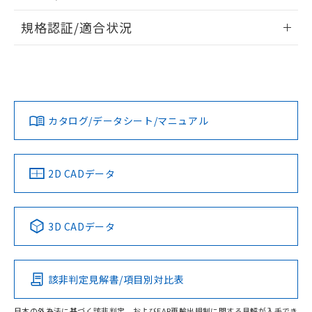
物質の対応では、対応完了までの期間は出
情報更新：2026/7/29
荷製品に未対応品が混在することから備考
規格認証/適合状況
欄に対応日を記載しておりました。
ログイン/会員登録
EU RoHS
注意事項・凡例
既に当社にて対応品への在庫切替を完了
A22NN-MNA-NWA-P100-NNについての規格認証/適合状況に
していることから、特段のことがない限
ついては、「カスタマーサポートセンタ お客様相談室」また
り、2022年1月12日より割愛しておりま
は貴社担当オムロン営業員または販売店にお問い合わせくだ
対応状況
対応予定月
※1
※2
す。
さい。
ダウンロードデータをご利用いただく前に、以下を必ずお読
みください。
カタログ/データシート/マニュアル
対応済み
ソフトウェアの使用条件
お問い合わせ
中国 RoHS
注意事項・凡例
2D CADデータ
中国 RoHS表
※1 ※2
3D CADデータ
Pb
Hg
Cd
Cr(VI)
該非判定見解書/項目別対比表
O
O
O
O
日本の外為法に基づく該非判定、およびEAR再輸出規制に関する見解が入手でき