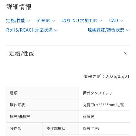
詳細情報
定格/性能
外形図
取りつけ穴加工図
CAD
RoHS/REACH対応状況
規格認証/適合状況
定格/性能
情報更新：2026/05/21
種類
押ボタンスイッチ
胴体形状
丸胴形(φ22/25mm共用)
照光/非照光
非照光
操作部
操作部形状
丸形 平形