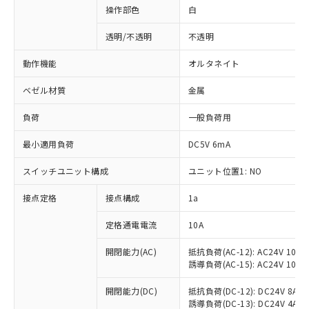
操作部色
白
透明/不透明
不透明
動作機能
オルタネイト
ベゼル材質
金属
負荷
一般負荷用
最小適用負荷
DC5V 6mA
スイッチユニット構成
ユニット位置1: NO
接点定格
接点構成
1a
※1 対応状況
定格通電電流
10A
対応済み：EU RoHS指令（10物質）の
非含有に対応した製品が提供可能な商品で
開閉能力(AC)
抵抗負荷(AC-12): AC24V 10A/A
誘導負荷(AC-15): AC24V 10A/AC
す。
対応予定：EU RoHS指令（10物質）の非含
ご利用条件
開閉能力(DC)
抵抗負荷(DC-12): DC24V 8A/DC
有に対応した製品に切り替える予定のある
誘導負荷(DC-13): DC24V 4A/DC