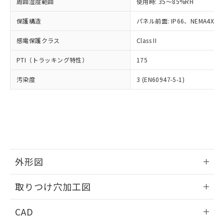
ご相談ください。
周囲湿度範囲
使用時: 35～85%RH
適用除外項目は除く。
ル、化学兵器、生物兵器またはその他
－
在庫なし(最新の在庫状況につ
オムロン制御機器販売店や当社販売拠
フタル酸エステル類の４物質については閾値を超える意
武器並びにこれらの製造装置等に一切
いては、お客様のお取引先、ま
図的な使用がないことを確認しています。
保護構造
パネル前面: IP66、NEMA4X, N
点は「
販売ネットワーク
」をご確認
※2 環境保護使用期限
使用いたしません。
たはお客様担当のオムロン制御
ください。
当社は、貴社製品を第三者に販売する
感電保護クラス
Class II
機器販売店・当社販売員にご確
在庫状況および標準価格結果を当社の
※2 対応予定月
「ｅ」：有害物質（10物質）のすべてが基
場合は、上記1、2および3の内容を当
認ください)
事前の承諾なく第三者に漏洩または開
準値以下であることを示します。
PTI（トラッキング特性）
175
該第三者に通知します。また当社は、
示しないようお願いします。
部品在庫の切り替え状況などにより、予定
「10」：通常の使用状況下において有害物
販売先および販売に係わる関係者が違
マイパーツ機能（部品リスト作成サー
空
受注生産機種、また在庫状況の
汚染度
3 (EN60947-5-1)
月が前後することがあります。
質が外部に漏えいし、環境に深刻な影響を
法に輸出するおそれがある場合は、取
ビス）をご利用いただくには、I-Web
白
情報を公開していない機種
及ぼさない年数を意味します。
り引きをいたしません。
メンバーズにご登録されている必要が
「－」：未確認です。当社販売部門へお問
あります。
い合わせください。
お客様が当ウェブサイト上で当社にご
※3 非含有証明書ダウンロード
登録された部品リストについて、当社
および当社の共同利用者が、当社の製
下記の非含有証明書をダウンロードするこ
品・サービスに関するお客様との取
とができます。
合意する
キャンセル
引・商談に必要な範囲で利用すること
外形図
をご了承ください。
EU RoHS指令（10物質）の非含有証明書
※当社の共同利用者とは、
情報更新：2026/05/21
"個人情報
取りつけ穴加工図
51物質の非含有証明書（当社基準）
の共同利用に関して"
の「1.共同利
※本証明書は発行日時点で非含有を証明す
用者の範囲」に記載されている法人を
情報更新：2026/05/21
るもので、過去に遡って非含有を証明する
CAD
指します。
ものではありません。