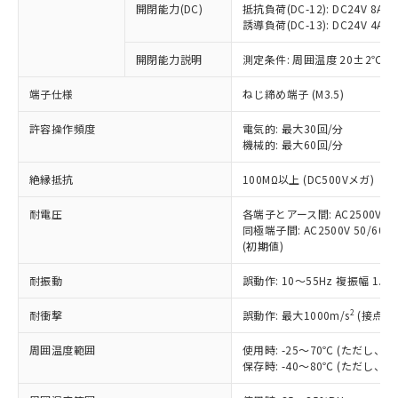
開閉能力(DC)
抵抗負荷(DC-12): DC24V 8A/DC
商品です。
誘導負荷(DC-13): DC24V 4A/DC
対応予定なし：EU RoHS指令（10物質）の
以下の条件をお読みいただき、同意のうえ
非含有に非対応の商品で、対応品を出す予
開閉能力説明
測定条件: 周囲温度 20±2℃、
ご利用ください。
定はありません。
調査・確認中：EU RoHS指令（10物質）の
端子仕様
ねじ締め端子 (M3.5)
本サービスは、当社制御機器事業取扱
※1 中国RoHS○×表
非含有の対応状況を調査中または確認中の
商品の当社在庫状況および標準価格
許容操作頻度
商品です。
電気的: 最大30回/分
(税抜)を提供させていただくもので
「○」：最大均質材料含有率が中国RoHSの
機械的: 最大60回/分
非該当品：ライセンス料など無形物で、有
す。
基準値以下であることを示します。
害物質有無と関係のない商品です。
当社制御機器事業取扱商品の中には、
絶縁抵抗
100MΩ以上 (DC500Vメガ)
「×」：最大均質材料含有率が中国RoHSの
仕入先様の事情により、非含有部品として
本サービスの対象外となる商品もある
基準値を超えていることを示します。
いたものが、含有品と判明した場合などや
当社は、これら貴社製品のうち、外国
ことをご了承ください。
耐電圧
各端子とアース間: AC2500V 50/
「－」：未確認です。当社販売部門へお問
むを得ず変更することがあります。
為替および外国貿易法に定める商品
同極端子間: AC2500V 50/60Hz
在庫状況および標準価格照会結果は、
い合わせください。
（以下｢規制貨物等」という）を輸出
(初期値)
記載している更新日時点での社内デー
*EU RoHS指令（10物質）：
または国外への提供する場合は、日本
記
タに基づき作成されるものであり、閲
説明
鉛(Pb) 1000ppm以下、 水銀(Hg) 1000ppm以下、 カド
*中国RoHS10物質の基準値 (GB/T26572)：
耐振動
誤動作: 10～55Hz 複振幅 1.
国政府の輸出許可(または役務取引許
号
覧された時点での実際の在庫および標
ミウム(Cd) 100ppm以下、
Pb(鉛) :1000ppm、 Hg(水銀) : 1000ppm、 Cd(カドミウ
可)を取得するなどの必要な手続きを
六価クロム(Cr(Ⅵ)) 1000ppm以下、ポリ臭化ビフェニル
ム) : 100ppm、
準価格とは異なる場合があることをご
類(PBB) 1000ppm以下、ポリ臭化ジフェニルエーテル類
2
耐衝撃
誤動作: 最大1000m/s
(接点開
Cr(Ⅵ)(六価クロム) : 1000ppm、 PBBs(ポリ臭化ビフェ
とります。
了承ください。
(PBDE) 1000ppm以下、フタル酸ビス(2-エチルヘキシ
○
一定数以上の在庫あり
ニル類) : 1000ppm、 PBDEs(ポリ臭化ジフェニルエーテ
当社は規制貨物を破棄する場合は、完
ル) (DEHP)(別名：DOP) 1000ppm以下、フタル酸ブチ
正式な納期状況および標準価格はお客
ル類) : 1000ppm、
周囲温度範囲
使用時: -25～70℃ (ただし
ルベンジル（BBP） 1000ppm以下、フタル酸ジブチル
全に破砕するなど、違法に輸出されな
DBP(フタル酸ジブチル) : 1000ppm、 DIBP(フタル酸ジ
様のお取引先、またはお客様担当のオ
保存時: -40～80℃ (ただし
（DBP） 1000ppm以下、フタル酸ジイソブチル
イソブチル) : 1000ppm、 BBP(フタル酸ブチルベンジ
△
一定数には満たないが在庫あり
いよう必要な手段を講じます。
ムロン制御機器販売店・当社販売員に
(DIBP) 1000ppm以下
ル) : 1000ppm、
当社は貴社製品を、核兵器、ミサイ
但し、RoHS指令で産業用監視および制御機器に対する
DEHP(フタル酸ビス(2-エチルヘキシル)) : 1000ppm