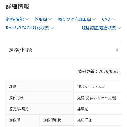
詳細情報
定格/性能
外形図
取りつけ穴加工図
CAD
RoHS/REACH対応状況
規格認証/適合状況
定格/性能
情報更新：2026/05/21
種類
押ボタンスイッチ
胴体形状
丸胴形(φ22/25mm共用)
照光/非照光
非照光
操作部
操作部形状
丸形 平形