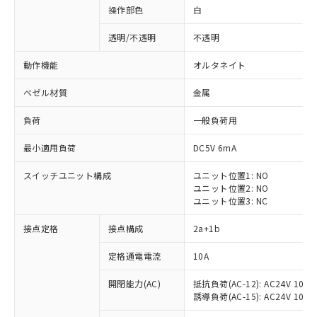
操作部色
白
透明/不透明
不透明
動作機能
オルタネイト
ベゼル材質
金属
負荷
一般負荷用
最小適用負荷
DC5V 6mA
スイッチユニット構成
ユニット位置1: NO
ユニット位置2: NO
ユニット位置3: NC
※1 対応状況
接点定格
接点構成
2a+1b
対応済み：EU RoHS指令（10物質）の
定格通電電流
10A
非含有に対応した製品が提供可能な商品で
開閉能力(AC)
抵抗負荷(AC-12): AC24V 10A/A
す。
誘導負荷(AC-15): AC24V 10A/AC
対応予定：EU RoHS指令（10物質）の非含
ご利用条件
有に対応した製品に切り替える予定のある