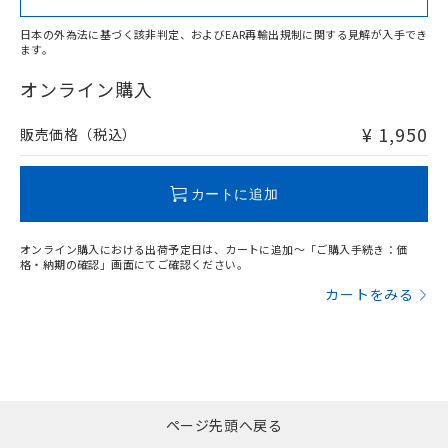
日本の外為法に基づく該非判定、およびEAR再輸出規制に関する見解が入手でき
ます。
"対応済み"や非含有の記載がされた商品であっても、流通
在庫等で未対応品が混在する可能性があります。
オンライン購入
非含有品が必要な際は、弊社営業部門もしくは販売店へお
問い合わせください。
¥ 1,950
販売価格（税込）
この製品のRoHS/REACH対応状況ページへ
カートに追加
オンライン購入における出荷予定日は、カートに追加～「ご購入手続き：価
格・納期の確認」画面にてご確認ください。
カートをみる
ページ先頭へ戻る