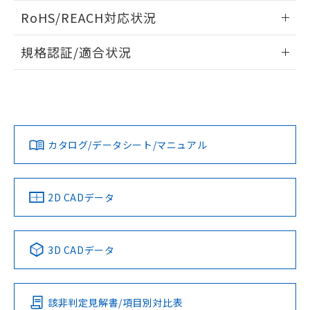
また、RoHS指令のフタル酸エステル類４
ログイン/会員登録いただくと、CADデータをダウンロー
RoHS/REACH対応状況
物質の対応では、対応完了までの期間は出
ドすることができます。
荷製品に未対応品が混在することから備考
情報更新：2026/7/29
欄に対応日を記載しておりました。
規格認証/適合状況
既に当社にて対応品への在庫切替を完了
ログイン/会員登録
EU RoHS
注意事項・凡例
していることから、特段のことがない限
UL認証
CSA認証
CEマーキング
り、2022年1月12日より割愛しておりま
す。
Yes
Yes
Yes
対応状況
対応予定月
※1
※2
ダウンロードデータをご利用いただく前に、以下を必ずお読
みください。
カタログ/データシート/マニュアル
対応済み
ソフトウェアの使用条件
LR型式承認
DNV型式承認
BV型式承認
KR型式承
（イギリス
（ノルウェー
（フランス
（韓国
船舶規格）
船舶規格）
船舶規格）
船舶規格
中国 RoHS
注意事項・凡例
2D CADデータ
No
No
No
No
中国 RoHS表
※1 ※2
3D CADデータ
この製品の規格認証/適合状況ページへ
Pb
Hg
Cd
Cr(VI)
その他の認証はこちらのページからご検索ください
該非判定見解書/項目別対比表
O
O
O
O