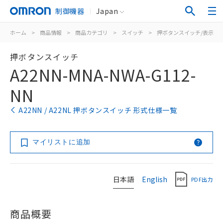
制御機器
Japan
ホーム
>
商品情報
>
商品カテゴリ
>
スイッチ
>
押ボタンスイッチ/表示灯
押ボタンスイッチ
A22NN-MNA-NWA-G112-
NN
A22NN / A22NL 押ボタンスイッチ 形式仕様一覧
マイリストに追加
日本語
English
PDF出力
商品概要