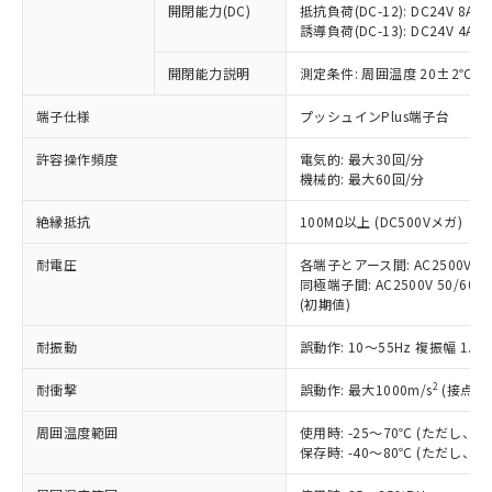
開閉能力(DC)
抵抗負荷(DC-12): DC24V 8A/DC
商品です。
誘導負荷(DC-13): DC24V 4A/DC
対応予定なし：EU RoHS指令（10物質）の
以下の条件をお読みいただき、同意のうえ
非含有に非対応の商品で、対応品を出す予
開閉能力説明
測定条件: 周囲温度 20±2℃、
ご利用ください。
定はありません。
調査・確認中：EU RoHS指令（10物質）の
端子仕様
プッシュインPlus端子台
本サービスは、当社制御機器事業取扱
※1 中国RoHS○×表
非含有の対応状況を調査中または確認中の
商品の当社在庫状況および標準価格
許容操作頻度
商品です。
電気的: 最大30回/分
(税抜)を提供させていただくもので
「○」：最大均質材料含有率が中国RoHSの
機械的: 最大60回/分
非該当品：ライセンス料など無形物で、有
す。
基準値以下であることを示します。
害物質有無と関係のない商品です。
当社制御機器事業取扱商品の中には、
絶縁抵抗
100MΩ以上 (DC500Vメガ)
「×」：最大均質材料含有率が中国RoHSの
仕入先様の事情により、非含有部品として
本サービスの対象外となる商品もある
基準値を超えていることを示します。
いたものが、含有品と判明した場合などや
当社は、これら貴社製品のうち、外国
ことをご了承ください。
耐電圧
各端子とアース間: AC2500V 50/
「－」：未確認です。当社販売部門へお問
むを得ず変更することがあります。
為替および外国貿易法に定める商品
同極端子間: AC2500V 50/60Hz
在庫状況および標準価格照会結果は、
い合わせください。
（以下｢規制貨物等」という）を輸出
(初期値)
記載している更新日時点での社内デー
*EU RoHS指令（10物質）：
または国外への提供する場合は、日本
記
タに基づき作成されるものであり、閲
説明
鉛(Pb) 1000ppm以下、 水銀(Hg) 1000ppm以下、 カド
*中国RoHS10物質の基準値 (GB/T26572)：
耐振動
誤動作: 10～55Hz 複振幅 1.
国政府の輸出許可(または役務取引許
号
覧された時点での実際の在庫および標
ミウム(Cd) 100ppm以下、
Pb(鉛) :1000ppm、 Hg(水銀) : 1000ppm、 Cd(カドミウ
可)を取得するなどの必要な手続きを
六価クロム(Cr(Ⅵ)) 1000ppm以下、ポリ臭化ビフェニル
ム) : 100ppm、
準価格とは異なる場合があることをご
類(PBB) 1000ppm以下、ポリ臭化ジフェニルエーテル類
2
耐衝撃
誤動作: 最大1000m/s
(接点開
Cr(Ⅵ)(六価クロム) : 1000ppm、 PBBs(ポリ臭化ビフェ
とります。
了承ください。
(PBDE) 1000ppm以下、フタル酸ビス(2-エチルヘキシ
○
一定数以上の在庫あり
ニル類) : 1000ppm、 PBDEs(ポリ臭化ジフェニルエーテ
当社は規制貨物を破棄する場合は、完
ル) (DEHP)(別名：DOP) 1000ppm以下、フタル酸ブチ
正式な納期状況および標準価格はお客
ル類) : 1000ppm、
周囲温度範囲
使用時: -25～70℃ (ただし
ルベンジル（BBP） 1000ppm以下、フタル酸ジブチル
全に破砕するなど、違法に輸出されな
DBP(フタル酸ジブチル) : 1000ppm、 DIBP(フタル酸ジ
様のお取引先、またはお客様担当のオ
保存時: -40～80℃ (ただし
（DBP） 1000ppm以下、フタル酸ジイソブチル
イソブチル) : 1000ppm、 BBP(フタル酸ブチルベンジ
△
一定数には満たないが在庫あり
いよう必要な手段を講じます。
ムロン制御機器販売店・当社販売員に
(DIBP) 1000ppm以下
ル) : 1000ppm、
当社は貴社製品を、核兵器、ミサイ
但し、RoHS指令で産業用監視および制御機器に対する
DEHP(フタル酸ビス(2-エチルヘキシル)) : 1000ppm