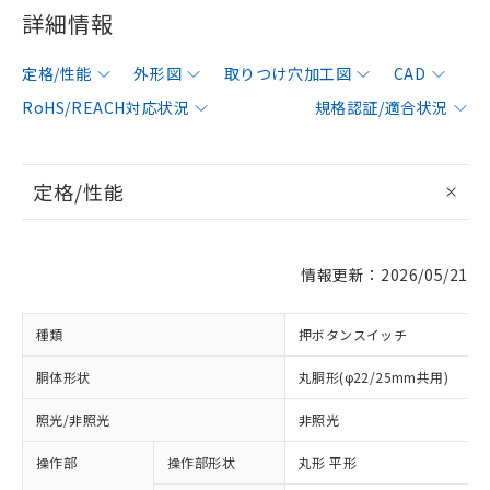
詳細情報
定格/性能
外形図
取りつけ穴加工図
CAD
RoHS/REACH対応状況
規格認証/適合状況
定格/性能
情報更新：2026/05/21
種類
押ボタンスイッチ
胴体形状
丸胴形(φ22/25mm共用)
照光/非照光
非照光
操作部
操作部形状
丸形 平形