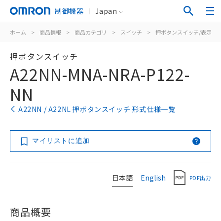
制御機器
Japan
ホーム
>
商品情報
>
商品カテゴリ
>
スイッチ
>
押ボタンスイッチ/表示灯
押ボタンスイッチ
A22NN-MNA-NRA-P122-
NN
A22NN / A22NL 押ボタンスイッチ 形式仕様一覧
マイリストに追加
日本語
English
PDF出力
商品概要