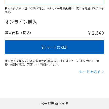
日本の外為法に基づく該非判定、およびEAR再輸出規制に関する見解が入手でき
ます。
"対応済み"や非含有の記載がされた商品であっても、流通
在庫等で未対応品が混在する可能性があります。
オンライン購入
非含有品が必要な際は、弊社営業部門もしくは販売店へお
問い合わせください。
¥ 2,360
販売価格（税込）
この製品のRoHS/REACH対応状況ページへ
カートに追加
オンライン購入における出荷予定日は、カートに追加～「ご購入手続き：価
格・納期の確認」画面にてご確認ください。
カートをみる
ページ先頭へ戻る