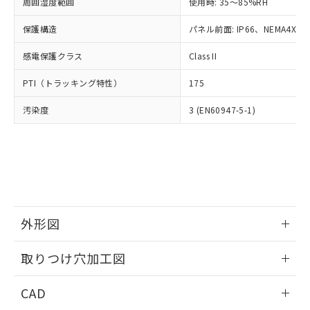
ご相談ください。
周囲湿度範囲
使用時: 35～85%RH
適用除外項目は除く。
ル、化学兵器、生物兵器またはその他
－
在庫なし(最新の在庫状況につ
オムロン制御機器販売店や当社販売拠
フタル酸エステル類の４物質については閾値を超える意
武器並びにこれらの製造装置等に一切
いては、お客様のお取引先、ま
図的な使用がないことを確認しています。
保護構造
パネル前面: IP66、NEMA4X, N
点は「
販売ネットワーク
」をご確認
※2 環境保護使用期限
使用いたしません。
たはお客様担当のオムロン制御
ください。
当社は、貴社製品を第三者に販売する
感電保護クラス
Class II
機器販売店・当社販売員にご確
在庫状況および標準価格結果を当社の
※2 対応予定月
「ｅ」：有害物質（10物質）のすべてが基
場合は、上記1、2および3の内容を当
認ください)
事前の承諾なく第三者に漏洩または開
準値以下であることを示します。
PTI（トラッキング特性）
175
該第三者に通知します。また当社は、
示しないようお願いします。
部品在庫の切り替え状況などにより、予定
「10」：通常の使用状況下において有害物
販売先および販売に係わる関係者が違
マイパーツ機能（部品リスト作成サー
空
受注生産機種、また在庫状況の
汚染度
3 (EN60947-5-1)
月が前後することがあります。
質が外部に漏えいし、環境に深刻な影響を
法に輸出するおそれがある場合は、取
ビス）をご利用いただくには、I-Web
白
情報を公開していない機種
及ぼさない年数を意味します。
り引きをいたしません。
メンバーズにご登録されている必要が
「－」：未確認です。当社販売部門へお問
あります。
い合わせください。
お客様が当ウェブサイト上で当社にご
※3 非含有証明書ダウンロード
登録された部品リストについて、当社
および当社の共同利用者が、当社の製
下記の非含有証明書をダウンロードするこ
品・サービスに関するお客様との取
とができます。
合意する
キャンセル
引・商談に必要な範囲で利用すること
外形図
をご了承ください。
EU RoHS指令（10物質）の非含有証明書
※当社の共同利用者とは、
情報更新：2026/05/21
"個人情報
取りつけ穴加工図
51物質の非含有証明書（当社基準）
の共同利用に関して"
の「1.共同利
※本証明書は発行日時点で非含有を証明す
用者の範囲」に記載されている法人を
情報更新：2026/05/21
るもので、過去に遡って非含有を証明する
CAD
指します。
ものではありません。