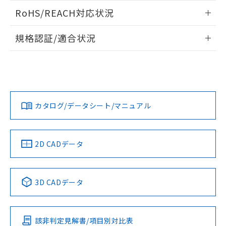
また、RoHS指令のフタル酸エステル類４
ログイン/会員登録いただくと、CADデータをダウンロー
RoHS/REACH対応状況
物質の対応では、対応完了までの期間は出
ドすることができます。
荷製品に未対応品が混在することから備考
情報更新：2026/7/29
欄に対応日を記載しておりました。
規格認証/適合状況
既に当社にて対応品への在庫切替を完了
ログイン/会員登録
EU RoHS
注意事項・凡例
A22NN-MNA-NRA-P122-NNについての規格認証/適合状況に
していることから、特段のことがない限
ついては、「カスタマーサポートセンタ お客様相談室」また
り、2022年1月12日より割愛しておりま
は貴社担当オムロン営業員または販売店にお問い合わせくだ
す。
対応状況
対応予定月
※1
※2
さい。
ダウンロードデータをご利用いただく前に、以下を必ずお読
みください。
カタログ/データシート/マニュアル
対応済み
ソフトウェアの使用条件
お問い合わせ
中国 RoHS
注意事項・凡例
2D CADデータ
中国 RoHS表
※1 ※2
3D CADデータ
Pb
Hg
Cd
Cr(VI)
該非判定見解書/項目別対比表
O
O
O
O