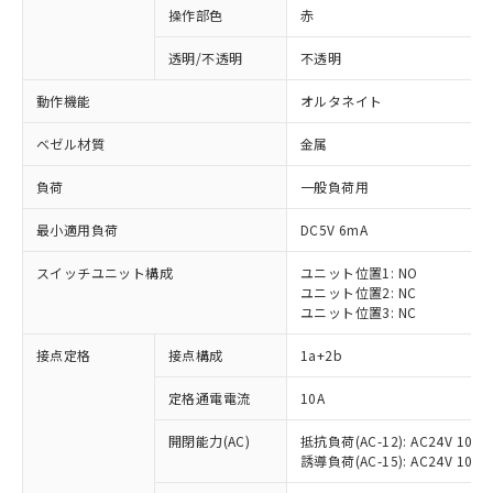
操作部色
赤
透明/不透明
不透明
動作機能
オルタネイト
ベゼル材質
金属
負荷
一般負荷用
最小適用負荷
DC5V 6mA
スイッチユニット構成
ユニット位置1: NO
ユニット位置2: NC
ユニット位置3: NC
※1 対応状況
接点定格
接点構成
1a+2b
対応済み：EU RoHS指令（10物質）の
定格通電電流
10A
非含有に対応した製品が提供可能な商品で
開閉能力(AC)
抵抗負荷(AC-12): AC24V 10A/A
す。
誘導負荷(AC-15): AC24V 10A/AC
対応予定：EU RoHS指令（10物質）の非含
ご利用条件
有に対応した製品に切り替える予定のある