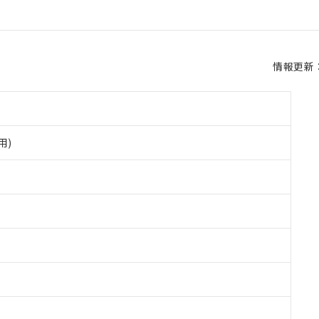
情報更新：2
用)