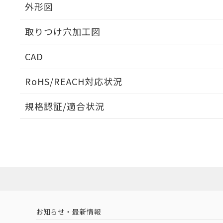
外形図
取りつけ穴加工図
CAD
ログイン/会員登録いただくと、CADデータをダウンロ
RoHS/REACH対応状況
規格認証/適合状況
EU RoHS
注意事項・凡例
UL認証
CSA認証
CEマーキング
ダウンロードデータをご利用いただく前に、以下を必ずお読
Yes
Yes
Yes
対応状況
対応予定月
※1
※2
ソフトウェアの使用条件
対応済み
LR型式承認
DNV型式承認
BV型式承認
KR
（イギリス
（ノルウェー
（フランス
（
お知らせ・最新情報
中国 RoHS
注意事項・凡例
船舶規格）
船舶規格）
船舶規格）
船