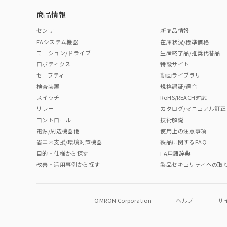
商品情報
No
No
No
No
中国 RoHS表
※1 ※2
センサ
新商品情報
FAシステム機器
在庫状況/標準価格
Pb
Hg
Cd
Cr(V
モーション/ドライブ
生産終了品/推奨代替品
ロボティクス
特設サイト
セーフティ
動画ライブラリ
検査装置
規格認証/適合
O
O
O
O
スイッチ
RoHS/REACH対応
リレー
カタログ/マニュアル訂正
コントロール
技術解説
"対応済み"や非含有の記載がされた商品であっても、流通
電源/周辺機器他
使用上の注意事項
非含有品が必要な際は、弊社営業部門もしくは販売店へお
省エネ支援/環境対策機器
製品に関するFAQ
目的・仕様から探す
FA用語辞典
改善・活用事例から探す
製品セキュリティへの取
OMRON Corporation
ヘルプ
サ