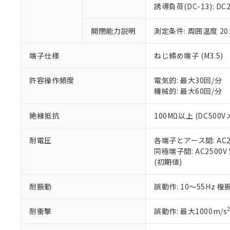
のであり、閲
ます。
Cr(Ⅵ)(六価クロム) : 
フタル酸エステル類の４
誘導負荷(DC-13): DC24
○
一定数以
DBP(フタル酸ジブチル) :
い。
当社は貴社製
DEHP(フタル酸ビス(2-エ
正式な納期状
置等に一切使
開閉能力説明
測定条件: 周囲温度 2
当社販売員に
※2 対応予定月
△
一定数に
当社は、貴社
オムロン制御
また当社は、
※2 環境保護使
在庫状況およ
部品在庫の切り替
たしません。
端子仕様
ねじ締め端子 (M3.5)
－
在庫なし
す。
「ｅ」：有害物質
機器販売
マイパーツ機
「10」：通常の
許容操作頻度
電気的: 最大30回/分
ている必要が
味します。
機械的: 最大60回/分
空
受注生産
お客様が当ウ
※3 非含有証明
「－」：未確認で
白
が、当社の製
絶縁抵抗
100MΩ以上 (DC500V
さい。
下記の非含有証明
※当社の共同
耐電圧
各端子とアース間: AC250
いる法人を指
EU RoHS指令（
同極端子間: AC2500V 5
51物質の非含有証
(初期値)
※本証明書は発行
また、RoHS指
混在することから
耐振動
誤動作: 10～55Hz 複
既に当社にて対応
り割愛しておりま
耐衝撃
誤動作: 最大1000m/s