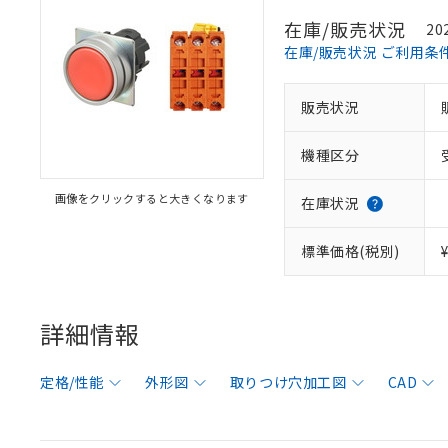
在庫/販売状況
20
在庫/販売状況 ご利用条
販売状況
機種区分
画像をクリックすると大きくなります
在庫状況
標準価格(税別)
詳細情報
定格/性能
外形図
取りつけ穴加工図
CAD