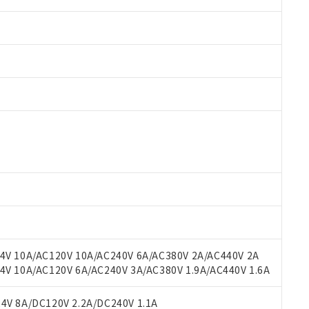
 RoHS指令（10物質）の非含有に対応した製品が提供可能な商品です
oHS指令（10物質）の非含有に対応した製品に切り替える予定のある
 RoHS指令（10物質）の非含有に非対応の商品で、対応品を出す予
 RoHS指令（10物質）の非含有の対応状況を調査中または確認中の
ンス料など無形物で、有害物質有無と関係のない商品です。
○×表
より、非含有部品としていたものが、含有品と判明した場合などやむ
みいただき、同意のうえご利用ください。
材料含有率が中国RoHSの基準値以下であることを示します。
材料含有率が中国RoHSの基準値を超えていることを示します。
、当社制御機器事業取扱商品の当社在庫状況および標準価格(税抜)
ら貴社製品のうち、外国為替および外国貿易法に定める商品（以下｢
質）：
V 10A/AC120V 10A/AC240V 6A/AC380V 2A/AC440V 2A
す。当社販売部門へお問い合わせください。
 水銀(Hg) 1000ppm以下、 カドミウム(Cd) 100ppm以下、
たは国外への提供する場合は、日本国政府の輸出許可(または役務取
 10A/AC120V 6A/AC240V 3A/AC380V 1.9A/AC440V 1.6A
000ppm以下、ポリ臭化ビフェニル類(PBB) 1000ppm以下、ポリ臭化ジフェニルエーテル類(P
事業取扱商品の中には、本サービスの対象外となる商品もあること
手続きをとります。
キシル) (DEHP)(別名：DOP) 1000ppm以下、フタル酸ブチルベンジル（BBP） 100
(GB/T26572)：
以下、フタル酸ジイソブチル (DIBP) 1000ppm以下
び標準価格照会結果は、記載している更新日時点での社内データに
物を破棄する場合は、完全に破砕するなど、違法に輸出されないよ
(水銀) : 1000ppm、 Cd(カドミウム) : 100ppm、
V 8A/DC120V 2.2A/DC240V 1.1A
業用監視および制御機器に対する適用除外項目は除く。