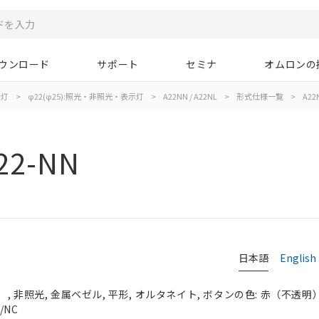
ウンロード
サポート
セミナ
オムロンの
示灯
>
φ22(φ25):照光・非照光・表示灯
>
A22NN / A22NL
>
形式仕様一覧
>
A22
22-NN
日本語
English
 非照光, 金属ベゼル, 平形, オルタネイト, ボタンの色: 赤（不透明）, 
/NC