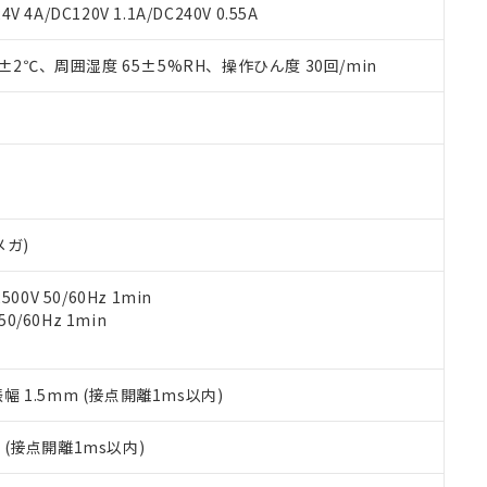
覧された時点での実際の在庫および標準価格とは異なる場合がある
1000ppm、 PBBs(ポリ臭化ビフェニル類) : 1000ppm、 PBDEs(ポリ臭化ジフェニルエーテル類
物質については閾値を超える意図的な使用がないことを確認しています。
V 4A/DC120V 1.1A/DC240V 0.55A
上の在庫あり
 1000ppm、 DIBP(フタル酸ジイソブチル) : 1000ppm、 BBP(フタル酸ブチルベンジル) :
品を、核兵器、ミサイル、化学兵器、生物兵器またはその他武器並
チルヘキシル)) : 1000ppm
況および標準価格はお客様のお取引先、またはお客様担当のオムロ
用いたしません。
0±2℃、周囲湿度 65±5%RH、操作ひん度 30回/min
ご相談ください。
は満たないが在庫あり
製品を第三者に販売する場合は、上記1、2および3の内容を当該第
機器販売店や当社販売拠点は「
販売ネットワーク
」をご確認くだ
販売先および販売に係わる関係者が違法に輸出するおそれがある場
用期限
び標準価格結果を当社の事前の承諾なく第三者に漏洩または開示し
え状況などにより、予定月が前後することがあります。
(最新の在庫状況については、お客様のお取引先、またはお客様担当
（10物質）のすべてが基準値以下であることを示します。
店・当社販売員にご確認ください)
能（部品リスト作成サービス）をご利用いただくには、I-Webメン
使用状況下において有害物質が外部に漏えいし、環境に深刻な影響を
あります。
機種、また在庫状況の情報を公開していない機種
ェブサイト上で当社にご登録された部品リストについて、当社およ
書ダウンロード
す。当社販売部門へお問い合わせください。
品・サービスに関するお客様との取引・商談に必要な範囲で利用す
合意する
キャンセル
メガ)
書をダウンロードすることができます。
利用者とは、
"個人情報の共同利用に関して"
の「1.共同利用者の
0V 50/60Hz 1min
します。
10物質）の非含有証明書
0/60Hz 1min
明書（当社基準）
日時点で非含有を証明するもので、過去に遡って非含有を証明するも
令のフタル酸エステル類４物質の対応では、対応完了までの期間は出
備考欄に対応日を記載しておりました。
振幅 1.5mm (接点開離1ms以内)
品への在庫切替を完了していることから、特段のことがない限り、20
す。
2
(接点開離1ms以内)