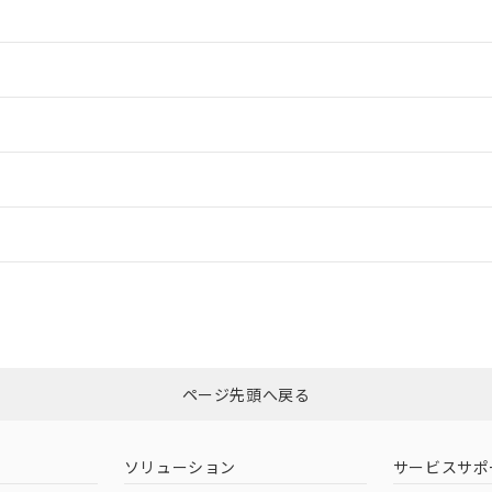
情報更新：2
情報更新：2
ードすることができます。
情報更新：
ログイン/会員登録
CCC認証
電波法
みください。
Yes
N/A
非含有証明書
※3
ページ先頭へ戻る
ダウンロードはこちら
型式承認
NK型式承認
ABS型式承認
韓国
（日本
（アメリカ
ソリューション
サービスサポ
舶規格）
船舶規格）
船舶規格）