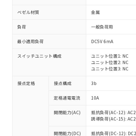
ベゼル材質
金属
負荷
一般負荷用
最小適用負荷
DC5V 6mA
※1 対応状況
スイッチユニット構成
ユニット位置1: NC
対応済み：EU
ユニット位置2: NC
対応予定：EU R
ユニット位置3: NC
対応予定なし：EU
調査・確認中：EU
ご利用条件
接点定格
接点構成
3b
非該当品：ライセ
※1 中国RoHS
仕入先様の事情に
定格通電電流
10A
があります。
以下の条件をお読
「○」：最大均質
「×」：最大均質
本サービスは
当社は、これ
*EU RoHS指令（10物
開閉能力(AC)
抵抗負荷(AC-12): AC24
「－」：未確認で
鉛(Pb) 1000ppm以下、
くものです。
う）を輸出ま
誘導負荷(AC-15): AC24V
記
説明
六価クロム(Cr(Ⅵ)) 1
当社制御機器
などの必要な
フタル酸ビス(2-エチルヘ
号
*中国RoHS10物質の基準値 
ル（DBP） 1000ppm
在庫状況およ
当社は規制貨
Pb(鉛) :1000ppm、 Hg
開閉能力(DC)
抵抗負荷(DC-12): DC24
但し、RoHS指令で産