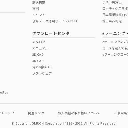
解決提案
テスト機貸出
事例
ロボティクスサ
No
No
イベント
日本語相談窓口
現場データ活用サービスi-BELT
輸出該非判定
I)
PBBs
PBDEs
DBP
ダウンロードセンタ
eラーニング
この製品の規格認証/適合
その他の認証はこちらのページからご
カタログ
eラーニングのご
マニュアル
コースを選んで受
O
O
O
2D CAD
eラーニングコー
3D CAD
電気制御CAD
在庫等で未対応品が混在する可能性があります。
ソフトウェア
問い合わせください。
この製品のRoHS/REACH対応
り組み
イトマップ
関連リンク
個人情報の
取り扱いについて
ご利用条
© Copyright OMRON Corporation 1996 - 2026.
All Rights Reserved.