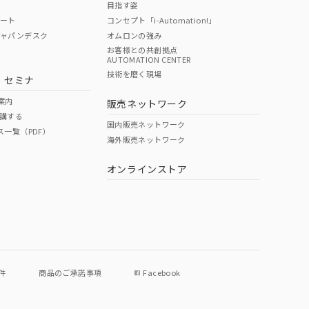
目指す姿
ポート
コンセプト「i-Automation!」
ジャパンデスク
オムロンの強み
お客様との共創拠点
AUTOMATION CENTER
DIBP
BBP
DEHP
環境保護
技術を磨く現場
・セミナ
状況ページへ
使用期限
検索ください
案内
販売ネットワーク
講する
O
O
O
e
国内販売ネットワーク
ス一覧（PDF）
海外販売ネットワーク
オンラインストア
状況ページへ
件
商品のご承諾事項
Facebook