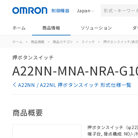
制御機器
Japan
ホーム
商品情報
ソリューション
ダ
ホーム
>
商品情報
>
商品カテゴリ
>
スイッチ
>
押ボタンスイッチ/表
押ボタンスイッチ
A22NN-MNA-NRA-G1
A22NN / A22NL 押ボタンスイッチ 形式仕様一覧
商品概要
押ボタンスイッチ（φ22）,
端子台, 接点構成: NO/-/