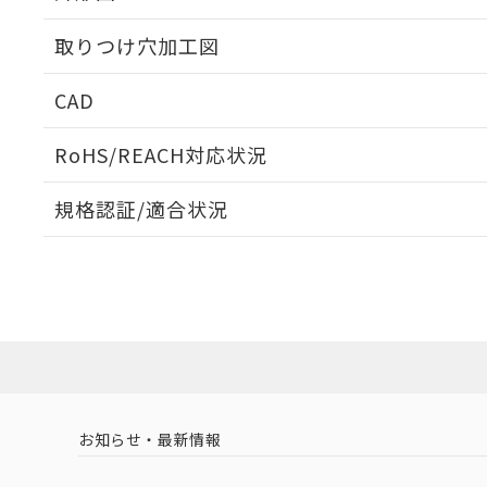
取りつけ穴加工図
CAD
ログイン/会員登録いただくと、CADデータをダウンロ
RoHS/REACH対応状況
規格認証/適合状況
EU RoHS
注意事項・凡例
UL認証
CSA認証
CEマーキング
ダウンロードデータをご利用いただく前に、以下を必ずお読
Yes
Yes
Yes
対応状況
対応予定月
※1
※2
ソフトウェアの使用条件
対応済み
LR型式承認
DNV型式承認
BV型式承認
KR
（イギリス
（ノルウェー
（フランス
（
お知らせ・最新情報
中国 RoHS
注意事項・凡例
船舶規格）
船舶規格）
船舶規格）
船