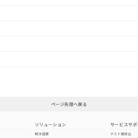
情報更新：2
情報更新：2
ードすることができます。
情報更新：
ログイン/会員登録
CCC認証
電波法
みください。
Yes
N/A
非含有証明書
※3
ページ先頭へ戻る
ダウンロードはこちら
型式承認
NK型式承認
ABS型式承認
韓国
（日本
（アメリカ
ソリューション
サービスサポ
舶規格）
船舶規格）
船舶規格）
解決提案
テスト機貸出