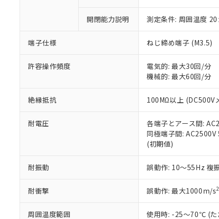
○
一定数以
DBP(フタル酸ジブチル) :
い。
当社は貴社製
DEHP(フタル酸ビス(2-エ
正式な納期状
置等に一切使
開閉能力説明
測定条件: 周囲温度 2
当社販売員に
※2 対応予定月
△
一定数に
当社は、貴社
オムロン制御
また当社は、
※2 環境保護使
端子仕様
ねじ締め端子 (M3.5)
在庫状況およ
部品在庫の切り替
たしません。
－
在庫なし
す。
「ｅ」：有害物質
機器販売
許容操作頻度
電気的: 最大30回/分
マイパーツ機
「10」：通常の
機械的: 最大60回/分
ている必要が
味します。
空
受注生産
お客様が当ウ
※3 非含有証明
「－」：未確認で
白
が、当社の製
絶縁抵抗
100MΩ以上 (DC500V
さい。
下記の非含有証明
※当社の共同
耐電圧
各端子とアース間: AC250
いる法人を指
EU RoHS指令（
同極端子間: AC2500V 5
51物質の非含有証
(初期値)
※本証明書は発行
また、RoHS指
耐振動
誤動作: 10～55Hz 複
混在することから
既に当社にて対応
耐衝撃
誤動作: 最大1000m/s
り割愛しておりま
周囲温度範囲
使用時: -25～70℃