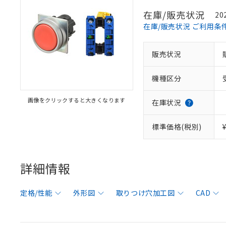
在庫/販売状況
20
在庫/販売状況 ご利用条
販売状況
機種区分
画像をクリックすると大きくなります
在庫状況
標準価格(税別)
詳細情報
定格/性能
外形図
取りつけ穴加工図
CAD