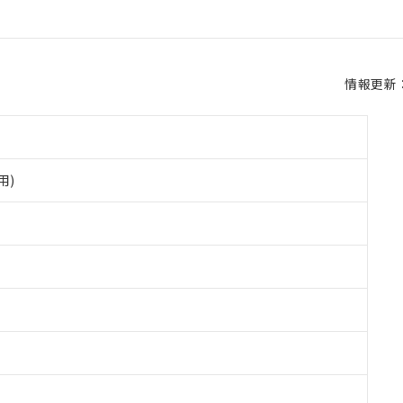
情報更新：2
用)