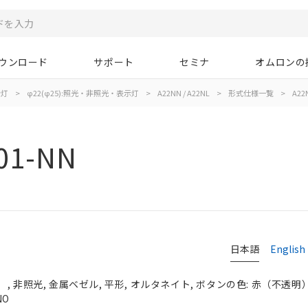
ウンロード
サポート
セミナ
オムロンの
示灯
>
φ22(φ25):照光・非照光・表示灯
>
A22NN / A22NL
>
形式仕様一覧
>
A22
01-NN
日本語
English
 非照光, 金属ベゼル, 平形, オルタネイト, ボタンの色: 赤（不透明）, 
NO