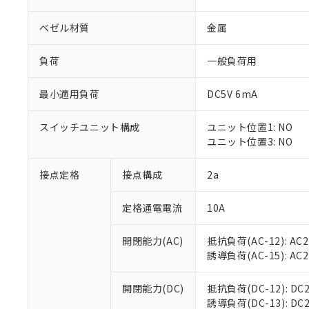
ベゼル材質
金属
負荷
一般負荷用
最小適用負荷
DC5V 6mA
※1 対応状況
スイッチユニット構成
ユニット位置1: NO
対応済み：EU
ユニット位置3: NO
対応予定：EU R
対応予定なし：EU
調査・確認中：EU
接点定格
接点構成
2a
ご利用条件
非該当品：ライセ
※1 中国RoHS
仕入先様の事情に
定格通電電流
10A
があります。
以下の条件をお読
「○」：最大均質
「×」：最大均質
開閉能力(AC)
抵抗負荷(AC-12): AC24
本サービスは
当社は、これ
*EU RoHS指令（10物
「－」：未確認で
誘導負荷(AC-15): AC24V
鉛(Pb) 1000ppm以下、
くものです。
う）を輸出ま
記
説明
六価クロム(Cr(Ⅵ)) 1
当社制御機器
などの必要な
フタル酸ビス(2-エチルヘ
号
*中国RoHS10物質の基準値 
ル（DBP） 1000ppm
在庫状況およ
開閉能力(DC)
抵抗負荷(DC-12): DC24
当社は規制貨
Pb(鉛) :1000ppm、 Hg
但し、RoHS指令で産
のであり、閲
誘導負荷(DC-13): DC24
ます。
Cr(Ⅵ)(六価クロム) : 
フタル酸エステル類の４