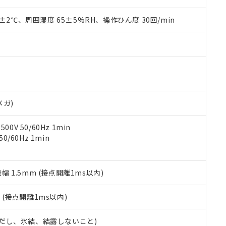
上の在庫あり
 1000ppm、 DIBP(フタル酸ジイソブチル) : 1000ppm、 BBP(フタル酸ブチルベンジル) :
品を、核兵器、ミサイル、化学兵器、生物兵器またはその他武器並
チルヘキシル)) : 1000ppm
況および標準価格はお客様のお取引先、またはお客様担当のオムロ
用いたしません。
0±2℃、周囲湿度 65±5%RH、操作ひん度 30回/min
ご相談ください。
は満たないが在庫あり
製品を第三者に販売する場合は、上記1、2および3の内容を当該第
機器販売店や当社販売拠点は「
販売ネットワーク
」をご確認くだ
販売先および販売に係わる関係者が違法に輸出するおそれがある場
用期限
び標準価格結果を当社の事前の承諾なく第三者に漏洩または開示し
え状況などにより、予定月が前後することがあります。
(最新の在庫状況については、お客様のお取引先、またはお客様担当
（10物質）のすべてが基準値以下であることを示します。
店・当社販売員にご確認ください)
能（部品リスト作成サービス）をご利用いただくには、I-Webメン
使用状況下において有害物質が外部に漏えいし、環境に深刻な影響を
あります。
機種、また在庫状況の情報を公開していない機種
ェブサイト上で当社にご登録された部品リストについて、当社およ
書ダウンロード
す。当社販売部門へお問い合わせください。
品・サービスに関するお客様との取引・商談に必要な範囲で利用す
メガ)
合意する
キャンセル
書をダウンロードすることができます。
利用者とは、
"個人情報の共同利用に関して"
の「1.共同利用者の
0V 50/60Hz 1min
します。
10物質）の非含有証明書
0/60Hz 1min
明書（当社基準）
日時点で非含有を証明するもので、過去に遡って非含有を証明するも
令のフタル酸エステル類４物質の対応では、対応完了までの期間は出
振幅 1.5mm (接点開離1ms以内)
備考欄に対応日を記載しておりました。
品への在庫切替を完了していることから、特段のことがない限り、20
2
(接点開離1ms以内)
す。
 (ただし、氷結、結露しないこと)