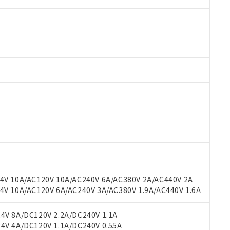
 RoHS指令（10物質）の非含有に対応した製品が提供可能な商品です
oHS指令（10物質）の非含有に対応した製品に切り替える予定のある
 RoHS指令（10物質）の非含有に非対応の商品で、対応品を出す予
 RoHS指令（10物質）の非含有の対応状況を調査中または確認中の
ンス料など無形物で、有害物質有無と関係のない商品です。
○×表
より、非含有部品としていたものが、含有品と判明した場合などやむ
みいただき、同意のうえご利用ください。
材料含有率が中国RoHSの基準値以下であることを示します。
材料含有率が中国RoHSの基準値を超えていることを示します。
V 10A/AC120V 10A/AC240V 6A/AC380V 2A/AC440V 2A
、当社制御機器事業取扱商品の当社在庫状況および標準価格(税抜)
ら貴社製品のうち、外国為替および外国貿易法に定める商品（以下｢
質）：
す。当社販売部門へお問い合わせください。
 10A/AC120V 6A/AC240V 3A/AC380V 1.9A/AC440V 1.6A
 水銀(Hg) 1000ppm以下、 カドミウム(Cd) 100ppm以下、
たは国外への提供する場合は、日本国政府の輸出許可(または役務取
000ppm以下、ポリ臭化ビフェニル類(PBB) 1000ppm以下、ポリ臭化ジフェニルエーテル類(P
事業取扱商品の中には、本サービスの対象外となる商品もあること
手続きをとります。
キシル) (DEHP)(別名：DOP) 1000ppm以下、フタル酸ブチルベンジル（BBP） 100
(GB/T26572)：
以下、フタル酸ジイソブチル (DIBP) 1000ppm以下
び標準価格照会結果は、記載している更新日時点での社内データに
V 8A/DC120V 2.2A/DC240V 1.1A
物を破棄する場合は、完全に破砕するなど、違法に輸出されないよ
(水銀) : 1000ppm、 Cd(カドミウム) : 100ppm、
業用監視および制御機器に対する適用除外項目は除く。
覧された時点での実際の在庫および標準価格とは異なる場合がある
V 4A/DC120V 1.1A/DC240V 0.55A
1000ppm、 PBBs(ポリ臭化ビフェニル類) : 1000ppm、 PBDEs(ポリ臭化ジフェニルエーテル類
物質については閾値を超える意図的な使用がないことを確認しています。