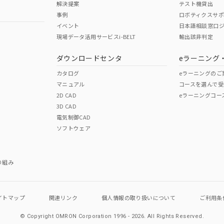
解決提案
テスト機貸出
事例
ロボティクスサ
イベント
日本語相談窓口
現場データ活用サービスi-BELT
輸出該非判定
I)
PBBs
PBDEs
DBP
ダウンロードセンタ
eラーニング
カタログ
eラーニングのご
マニュアル
コースを選んで受
O
O
O
2D CAD
eラーニングコー
3D CAD
電気制御CAD
在庫等で未対応品が混在する可能性があります。
ソフトウェア
問い合わせください。
この製品のRoHS/REACH対応
り組み
イトマップ
関連リンク
個人情報の
取り扱いについて
ご利用条
© Copyright OMRON Corporation 1996 - 2026.
All Rights Reserved.