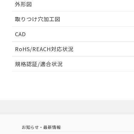
外形図
取りつけ穴加工図
CAD
ログイン/会員登録いただくと、CADデータをダウンロ
RoHS/REACH対応状況
規格認証/適合状況
EU RoHS
注意事項・凡例
A22NN-MNA-NGA-P111-NNについての規格認証/
営業員または販売店にお問い合わせください。
ダウンロードデータをご利用いただく前に、以下を必ずお読
対応状況
対応予定月
※1
※2
ソフトウェアの使用条件
対応済み
お知らせ・最新情報
中国 RoHS
注意事項・凡例