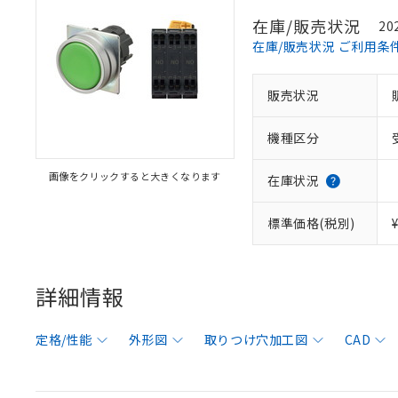
在庫/販売状況
20
在庫/販売状況 ご利用条
販売状況
機種区分
画像をクリックすると大きくなります
在庫状況
標準価格(税別)
詳細情報
定格/性能
外形図
取りつけ穴加工図
CAD