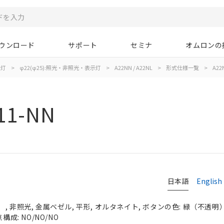
ウンロード
サポート
セミナ
オムロンの
示灯
>
φ22(φ25):照光・非照光・表示灯
>
A22NN / A22NL
>
形式仕様一覧
>
A22
11-NN
日本語
English
 非照光, 金属ベゼル, 平形, オルタネイト, ボタンの色: 緑（不透明）, 
構成: NO/NO/NO