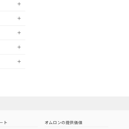
026/05/21
026/05/21
2026/7/29
社担当オムロン
お問い合わせ
ート
オムロンの提供価値