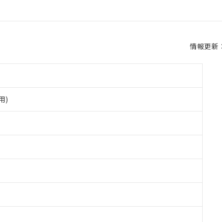
情報更新：2
用)