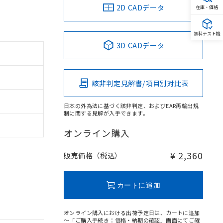
2D CADデータ
在庫・価格
無料テスト機
3D CADデータ
該非判定見解書/項目別対比表
日本の外為法に基づく該非判定、およびEAR再輸出規
制に関する見解が入手できます。
オンライン購入
¥ 2,360
販売価格（税込）
カートに追加
オンライン購入における出荷予定日は、カートに追加
～「ご購入手続き：価格・納期の確認」画面にてご確