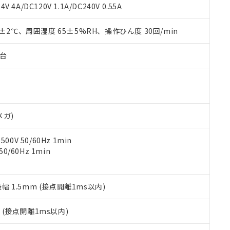
覧された時点での実際の在庫および標準価格とは異なる場合がある
1000ppm、 PBBs(ポリ臭化ビフェニル類) : 1000ppm、 PBDEs(ポリ臭化ジフェニルエーテル類
物質については閾値を超える意図的な使用がないことを確認しています。
V 4A/DC120V 1.1A/DC240V 0.55A
上の在庫あり
 1000ppm、 DIBP(フタル酸ジイソブチル) : 1000ppm、 BBP(フタル酸ブチルベンジル) :
品を、核兵器、ミサイル、化学兵器、生物兵器またはその他武器並
チルヘキシル)) : 1000ppm
況および標準価格はお客様のお取引先、またはお客様担当のオムロ
用いたしません。
0±2℃、周囲湿度 65±5%RH、操作ひん度 30回/min
ご相談ください。
は満たないが在庫あり
製品を第三者に販売する場合は、上記1、2および3の内容を当該第
機器販売店や当社販売拠点は「
販売ネットワーク
」をご確認くだ
販売先および販売に係わる関係者が違法に輸出するおそれがある場
用期限
び標準価格結果を当社の事前の承諾なく第三者に漏洩または開示し
え状況などにより、予定月が前後することがあります。
子台
(最新の在庫状況については、お客様のお取引先、またはお客様担当
（10物質）のすべてが基準値以下であることを示します。
店・当社販売員にご確認ください)
能（部品リスト作成サービス）をご利用いただくには、I-Webメン
使用状況下において有害物質が外部に漏えいし、環境に深刻な影響を
あります。
機種、また在庫状況の情報を公開していない機種
ェブサイト上で当社にご登録された部品リストについて、当社およ
書ダウンロード
す。当社販売部門へお問い合わせください。
品・サービスに関するお客様との取引・商談に必要な範囲で利用す
合意する
キャンセル
メガ)
書をダウンロードすることができます。
利用者とは、
"個人情報の共同利用に関して"
の「1.共同利用者の
0V 50/60Hz 1min
します。
10物質）の非含有証明書
0/60Hz 1min
明書（当社基準）
日時点で非含有を証明するもので、過去に遡って非含有を証明するも
令のフタル酸エステル類４物質の対応では、対応完了までの期間は出
備考欄に対応日を記載しておりました。
振幅 1.5mm (接点開離1ms以内)
品への在庫切替を完了していることから、特段のことがない限り、20
す。
2
(接点開離1ms以内)