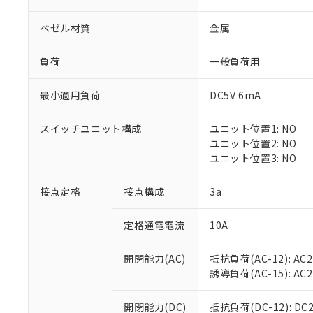
ベゼル材質
金属
負荷
一般負荷用
最小適用負荷
DC5V 6mA
※1 対応状況
スイッチユニット構成
ユニット位置1: NO
対応済み：EU
ユニット位置2: NO
対応予定：EU R
ユニット位置3: NO
対応予定なし：EU
調査・確認中：EU
ご利用条件
接点定格
接点構成
3a
非該当品：ライセ
※1 中国RoHS
仕入先様の事情に
定格通電電流
10A
があります。
以下の条件をお読
「○」：最大均質
「×」：最大均質
本サービスは
当社は、これ
*EU RoHS指令（10物
開閉能力(AC)
抵抗負荷(AC-12): AC24
「－」：未確認で
鉛(Pb) 1000ppm以下、
くものです。
う）を輸出ま
誘導負荷(AC-15): AC24V
記
説明
六価クロム(Cr(Ⅵ)) 1
当社制御機器
などの必要な
フタル酸ビス(2-エチルヘ
号
*中国RoHS10物質の基準値 
ル（DBP） 1000ppm
在庫状況およ
当社は規制貨
Pb(鉛) :1000ppm、 Hg
開閉能力(DC)
抵抗負荷(DC-12): DC24
但し、RoHS指令で産