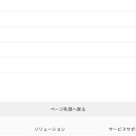
情報更新：2
情報更新：2
ードすることができます。
情報更新：
ログイン/会員登録
適合状況については、「カスタマーサポートセンタ お客様相談室」または貴
みください。
非含有証明書
※3
ページ先頭へ戻る
ダウンロードはこちら
ソリューション
サービスサポ