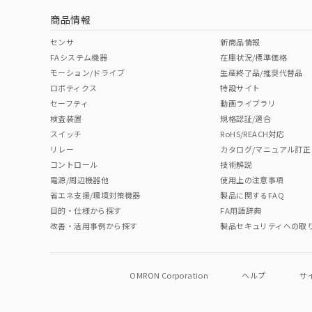
商品情報
中国 RoHS表
※1 ※2
センサ
新商品情報
FAシステム機器
在庫状況/標準価格
Pb
Hg
Cd
Cr(V
モーション/ドライブ
生産終了品/推奨代替品
ロボティクス
特設サイト
セーフティ
動画ライブラリ
検査装置
規格認証/適合
O
O
O
O
スイッチ
RoHS/REACH対応
リレー
カタログ/マニュアル訂正
コントロール
技術解説
"対応済み"や非含有の記載がされた商品であっても、流通
電源/周辺機器他
使用上の注意事項
非含有品が必要な際は、弊社営業部門もしくは販売店へお
省エネ支援/環境対策機器
製品に関するFAQ
目的・仕様から探す
FA用語辞典
改善・活用事例から探す
製品セキュリティへの取
OMRON Corporation
ヘルプ
サ