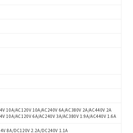
 RoHS指令（10物質）の非含有に対応した製品が提供可能な商品です
oHS指令（10物質）の非含有に対応した製品に切り替える予定のある
 RoHS指令（10物質）の非含有に非対応の商品で、対応品を出す予
 RoHS指令（10物質）の非含有の対応状況を調査中または確認中の
ンス料など無形物で、有害物質有無と関係のない商品です。
○×表
より、非含有部品としていたものが、含有品と判明した場合などやむ
みいただき、同意のうえご利用ください。
材料含有率が中国RoHSの基準値以下であることを示します。
材料含有率が中国RoHSの基準値を超えていることを示します。
、当社制御機器事業取扱商品の当社在庫状況および標準価格(税抜)
ら貴社製品のうち、外国為替および外国貿易法に定める商品（以下｢
質）：
V 10A/AC120V 10A/AC240V 6A/AC380V 2A/AC440V 2A
す。当社販売部門へお問い合わせください。
 水銀(Hg) 1000ppm以下、 カドミウム(Cd) 100ppm以下、
たは国外への提供する場合は、日本国政府の輸出許可(または役務取
 10A/AC120V 6A/AC240V 3A/AC380V 1.9A/AC440V 1.6A
000ppm以下、ポリ臭化ビフェニル類(PBB) 1000ppm以下、ポリ臭化ジフェニルエーテル類(P
事業取扱商品の中には、本サービスの対象外となる商品もあること
手続きをとります。
キシル) (DEHP)(別名：DOP) 1000ppm以下、フタル酸ブチルベンジル（BBP） 100
(GB/T26572)：
以下、フタル酸ジイソブチル (DIBP) 1000ppm以下
び標準価格照会結果は、記載している更新日時点での社内データに
物を破棄する場合は、完全に破砕するなど、違法に輸出されないよ
(水銀) : 1000ppm、 Cd(カドミウム) : 100ppm、
V 8A/DC120V 2.2A/DC240V 1.1A
業用監視および制御機器に対する適用除外項目は除く。