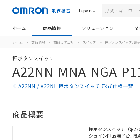
制御機器
Japan
ホーム
商品情報
ソリューション
ダ
ホーム
>
商品情報
>
商品カテゴリ
>
スイッチ
>
押ボタンスイッチ/表
押ボタンスイッチ
A22NN-MNA-NGA-P1
A22NN / A22NL 押ボタンスイッチ 形式仕様一覧
商品概要
押ボタンスイッチ（φ22）,
シュインPlus端子台, 接点