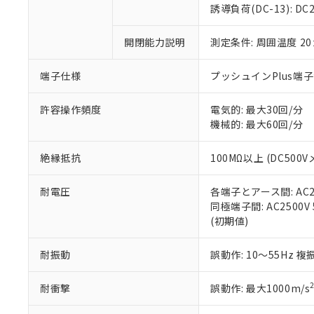
のであり、閲
ます。
Cr(Ⅵ)(六価クロム) : 
フタル酸エステル類の４
誘導負荷(DC-13): DC24
○
一定数以
DBP(フタル酸ジブチル) :
い。
当社は貴社製
DEHP(フタル酸ビス(2-エ
正式な納期状
置等に一切使
開閉能力説明
測定条件: 周囲温度 2
当社販売員に
※2 対応予定月
△
一定数に
当社は、貴社
オムロン制御
また当社は、
※2 環境保護使
在庫状況およ
部品在庫の切り替
たしません。
端子仕様
プッシュインPlus端
－
在庫なし
す。
「ｅ」：有害物質
機器販売
マイパーツ機
「10」：通常の
許容操作頻度
電気的: 最大30回/分
ている必要が
味します。
機械的: 最大60回/分
空
受注生産
お客様が当ウ
※3 非含有証明
「－」：未確認で
白
が、当社の製
絶縁抵抗
100MΩ以上 (DC500V
さい。
下記の非含有証明
※当社の共同
耐電圧
各端子とアース間: AC250
いる法人を指
EU RoHS指令（
同極端子間: AC2500V 5
51物質の非含有証
(初期値)
※本証明書は発行
また、RoHS指
混在することから
耐振動
誤動作: 10～55Hz 複
既に当社にて対応
り割愛しておりま
耐衝撃
誤動作: 最大1000m/s