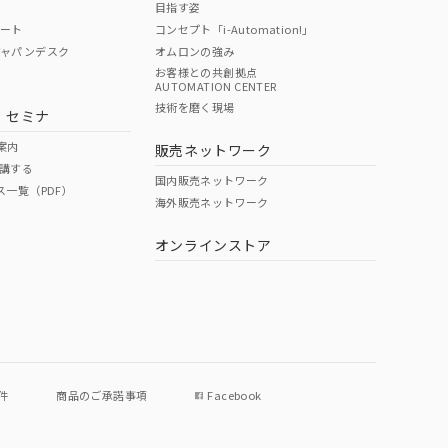
目指す姿
ポート
コンセプト「i-Automation!」
ジャパンデスク
オムロンの強み
お客様との共創拠点
AUTOMATION CENTER
DIBP
BBP
DEHP
環境保護
技術を磨く現場
・セミナ
使用期限
案内
販売ネットワーク
講する
O
O
O
e
国内販売ネットワーク
ス一覧（PDF）
海外販売ネットワーク
オンラインストア
状況ページへ
件
商品のご承諾事項
Facebook