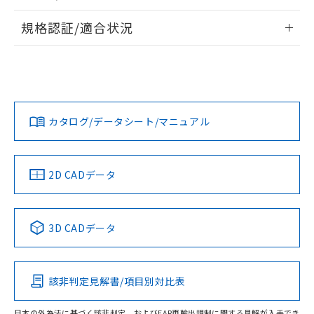
物質の対応では、対応完了までの期間は出
情報更新：2026/7/29
荷製品に未対応品が混在することから備考
規格認証/適合状況
欄に対応日を記載しておりました。
ログイン/会員登録
EU RoHS
注意事項・凡例
既に当社にて対応品への在庫切替を完了
A22NN-MNA-NBA-P100-NNについての規格認証/適合状況に
していることから、特段のことがない限
ついては、「カスタマーサポートセンタ お客様相談室」また
り、2022年1月12日より割愛しておりま
は貴社担当オムロン営業員または販売店にお問い合わせくだ
対応状況
対応予定月
※1
※2
す。
さい。
ダウンロードデータをご利用いただく前に、以下を必ずお読
みください。
カタログ/データシート/マニュアル
対応済み
ソフトウェアの使用条件
お問い合わせ
中国 RoHS
注意事項・凡例
2D CADデータ
中国 RoHS表
※1 ※2
3D CADデータ
Pb
Hg
Cd
Cr(VI)
該非判定見解書/項目別対比表
O
O
O
O
日本の外為法に基づく該非判定、およびEAR再輸出規制に関する見解が入手でき