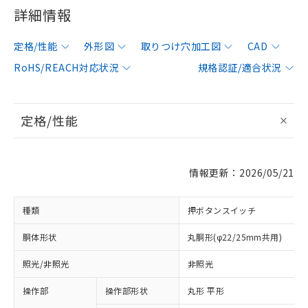
詳細情報
定格/性能
外形図
取りつけ穴加工図
CAD
RoHS/REACH対応状況
規格認証/適合状況
定格/性能
情報更新：2026/05/21
種類
押ボタンスイッチ
胴体形状
丸胴形(φ22/25mm共用)
照光/非照光
非照光
操作部
操作部形状
丸形 平形