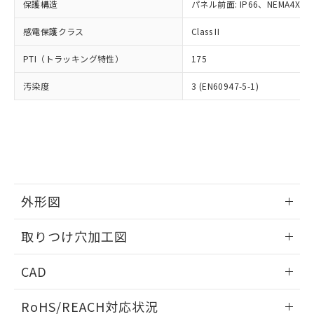
－
在庫なし(最新の在庫状況につ
オムロン制御機器販売店や当社販売拠
保護構造
パネル前面: IP66、NEMA4X, N
フタル酸エステル類の４物質については閾値を超える意
武器並びにこれらの製造装置等に一切
いては、お客様のお取引先、ま
図的な使用がないことを確認しています。
点は「
販売ネットワーク
」をご確認
※2 環境保護使用期限
使用いたしません。
たはお客様担当のオムロン制御
感電保護クラス
Class II
ください。
当社は、貴社製品を第三者に販売する
機器販売店・当社販売員にご確
在庫状況および標準価格結果を当社の
※2 対応予定月
「ｅ」：有害物質（10物質）のすべてが基
場合は、上記1、2および3の内容を当
PTI（トラッキング特性）
175
認ください)
事前の承諾なく第三者に漏洩または開
準値以下であることを示します。
該第三者に通知します。また当社は、
示しないようお願いします。
部品在庫の切り替え状況などにより、予定
「10」：通常の使用状況下において有害物
汚染度
3 (EN60947-5-1)
販売先および販売に係わる関係者が違
マイパーツ機能（部品リスト作成サー
空
受注生産機種、また在庫状況の
月が前後することがあります。
質が外部に漏えいし、環境に深刻な影響を
法に輸出するおそれがある場合は、取
ビス）をご利用いただくには、I-Web
白
情報を公開していない機種
及ぼさない年数を意味します。
り引きをいたしません。
メンバーズにご登録されている必要が
「－」：未確認です。当社販売部門へお問
あります。
い合わせください。
お客様が当ウェブサイト上で当社にご
※3 非含有証明書ダウンロード
登録された部品リストについて、当社
および当社の共同利用者が、当社の製
下記の非含有証明書をダウンロードするこ
品・サービスに関するお客様との取
外形図
とができます。
合意する
キャンセル
引・商談に必要な範囲で利用すること
をご了承ください。
情報更新：2026/05/21
EU RoHS指令（10物質）の非含有証明書
取りつけ穴加工図
※当社の共同利用者とは、
"個人情報
51物質の非含有証明書（当社基準）
の共同利用に関して"
の「1.共同利
情報更新：2026/05/21
※本証明書は発行日時点で非含有を証明す
用者の範囲」に記載されている法人を
CAD
るもので、過去に遡って非含有を証明する
指します。
ものではありません。
ログイン/会員登録いただくと、CADデータをダウンロー
RoHS/REACH対応状況
また、RoHS指令のフタル酸エステル類４
ドすることができます。