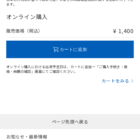
ます。
"対応済み"や非含有の記載がされた商品であっても、流通
在庫等で未対応品が混在する可能性があります。
オンライン購入
非含有品が必要な際は、弊社営業部門もしくは販売店へお
問い合わせください。
¥ 1,400
販売価格（税込）
この製品のRoHS/REACH対応状況ページへ
カートに追加
オンライン購入における出荷予定日は、カートに追加～「ご購入手続き：価
格・納期の確認」画面にてご確認ください。
カートをみる
ページ先頭へ戻る
お知らせ・最新情報