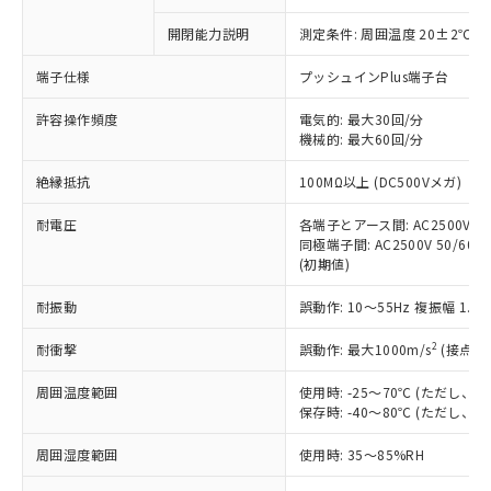
商品です。
対応予定なし：EU RoHS指令（10物質）の
開閉能力説明
測定条件: 周囲温度 20±2℃、
以下の条件をお読みいただき、同意のうえ
非含有に非対応の商品で、対応品を出す予
ご利用ください。
定はありません。
端子仕様
プッシュインPlus端子台
調査・確認中：EU RoHS指令（10物質）の
本サービスは、当社制御機器事業取扱
※1 中国RoHS○×表
非含有の対応状況を調査中または確認中の
許容操作頻度
電気的: 最大30回/分
商品の当社在庫状況および標準価格
商品です。
機械的: 最大60回/分
(税抜)を提供させていただくもので
「○」：最大均質材料含有率が中国RoHSの
非該当品：ライセンス料など無形物で、有
す。
絶縁抵抗
基準値以下であることを示します。
100MΩ以上 (DC500Vメガ)
害物質有無と関係のない商品です。
当社制御機器事業取扱商品の中には、
「×」：最大均質材料含有率が中国RoHSの
仕入先様の事情により、非含有部品として
本サービスの対象外となる商品もある
耐電圧
各端子とアース間: AC2500V 50/
基準値を超えていることを示します。
いたものが、含有品と判明した場合などや
当社は、これら貴社製品のうち、外国
ことをご了承ください。
同極端子間: AC2500V 50/60Hz
「－」：未確認です。当社販売部門へお問
むを得ず変更することがあります。
為替および外国貿易法に定める商品
(初期値)
在庫状況および標準価格照会結果は、
い合わせください。
（以下｢規制貨物等」という）を輸出
記載している更新日時点での社内デー
*EU RoHS指令（10物質）：
または国外への提供する場合は、日本
耐振動
誤動作: 10～55Hz 複振幅 1.
記
タに基づき作成されるものであり、閲
説明
鉛(Pb) 1000ppm以下、 水銀(Hg) 1000ppm以下、 カド
*中国RoHS10物質の基準値 (GB/T26572)：
国政府の輸出許可(または役務取引許
号
覧された時点での実際の在庫および標
ミウム(Cd) 100ppm以下、
Pb(鉛) :1000ppm、 Hg(水銀) : 1000ppm、 Cd(カドミウ
2
耐衝撃
誤動作: 最大1000m/s
(接点開
可)を取得するなどの必要な手続きを
六価クロム(Cr(Ⅵ)) 1000ppm以下、ポリ臭化ビフェニル
ム) : 100ppm、
準価格とは異なる場合があることをご
類(PBB) 1000ppm以下、ポリ臭化ジフェニルエーテル類
Cr(Ⅵ)(六価クロム) : 1000ppm、 PBBs(ポリ臭化ビフェ
とります。
了承ください。
(PBDE) 1000ppm以下、フタル酸ビス(2-エチルヘキシ
○
一定数以上の在庫あり
ニル類) : 1000ppm、 PBDEs(ポリ臭化ジフェニルエーテ
周囲温度範囲
使用時: -25～70℃ (ただし
当社は規制貨物を破棄する場合は、完
ル) (DEHP)(別名：DOP) 1000ppm以下、フタル酸ブチ
正式な納期状況および標準価格はお客
ル類) : 1000ppm、
保存時: -40～80℃ (ただし
ルベンジル（BBP） 1000ppm以下、フタル酸ジブチル
全に破砕するなど、違法に輸出されな
DBP(フタル酸ジブチル) : 1000ppm、 DIBP(フタル酸ジ
様のお取引先、またはお客様担当のオ
（DBP） 1000ppm以下、フタル酸ジイソブチル
イソブチル) : 1000ppm、 BBP(フタル酸ブチルベンジ
△
一定数には満たないが在庫あり
いよう必要な手段を講じます。
ムロン制御機器販売店・当社販売員に
(DIBP) 1000ppm以下
ル) : 1000ppm、
周囲湿度範囲
使用時: 35～85%RH
当社は貴社製品を、核兵器、ミサイ
但し、RoHS指令で産業用監視および制御機器に対する
DEHP(フタル酸ビス(2-エチルヘキシル)) : 1000ppm
ご相談ください。
適用除外項目は除く。
ル、化学兵器、生物兵器またはその他