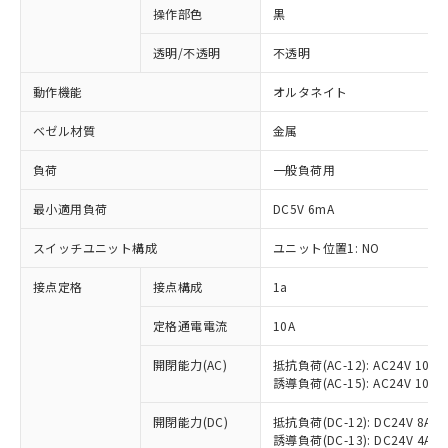
操作部色
黒
透明/不透明
不透明
動作機能
オルタネイト
ベゼル材質
金属
負荷
一般負荷用
最小適用負荷
DC5V 6mA
スイッチユニット構成
ユニット位置1: NO
接点定格
接点構成
1a
※1 対応状況
定格通電電流
10A
対応済み：EU RoHS指令（10物質）の
非含有に対応した製品が提供可能な商品で
開閉能力(AC)
抵抗負荷(AC-12): AC24V 10A/A
誘導負荷(AC-15): AC24V 10A/AC
す。
対応予定：EU RoHS指令（10物質）の非含
ご利用条件
開閉能力(DC)
抵抗負荷(DC-12): DC24V 8A/DC
有に対応した製品に切り替える予定のある
誘導負荷(DC-13): DC24V 4A/DC