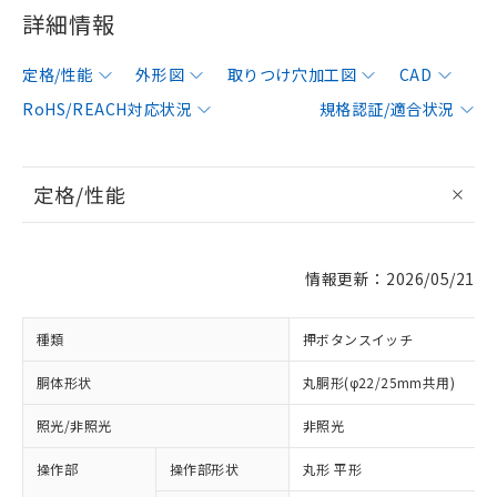
詳細情報
定格/性能
外形図
取りつけ穴加工図
CAD
RoHS/REACH対応状況
規格認証/適合状況
定格/性能
情報更新：2026/05/21
種類
押ボタンスイッチ
胴体形状
丸胴形(φ22/25mm共用)
照光/非照光
非照光
操作部
操作部形状
丸形 平形