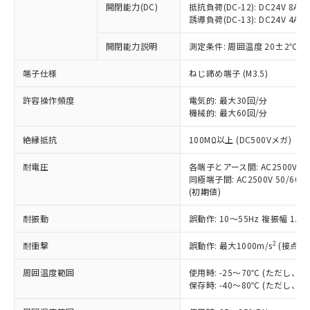
開閉能力(DC)
抵抗負荷(DC-12): DC24V 8A/DC
商品です。
誘導負荷(DC-13): DC24V 4A/DC
対応予定なし：EU RoHS指令（10物質）の
以下の条件をお読みいただき、同意のうえ
非含有に非対応の商品で、対応品を出す予
開閉能力説明
測定条件: 周囲温度 20±2℃、
ご利用ください。
定はありません。
調査・確認中：EU RoHS指令（10物質）の
端子仕様
ねじ締め端子 (M3.5)
本サービスは、当社制御機器事業取扱
※1 中国RoHS○×表
非含有の対応状況を調査中または確認中の
商品の当社在庫状況および標準価格
許容操作頻度
商品です。
電気的: 最大30回/分
(税抜)を提供させていただくもので
「○」：最大均質材料含有率が中国RoHSの
機械的: 最大60回/分
非該当品：ライセンス料など無形物で、有
す。
基準値以下であることを示します。
害物質有無と関係のない商品です。
当社制御機器事業取扱商品の中には、
絶縁抵抗
100MΩ以上 (DC500Vメガ)
「×」：最大均質材料含有率が中国RoHSの
仕入先様の事情により、非含有部品として
本サービスの対象外となる商品もある
基準値を超えていることを示します。
いたものが、含有品と判明した場合などや
当社は、これら貴社製品のうち、外国
ことをご了承ください。
耐電圧
各端子とアース間: AC2500V 50/
「－」：未確認です。当社販売部門へお問
むを得ず変更することがあります。
為替および外国貿易法に定める商品
同極端子間: AC2500V 50/60Hz
在庫状況および標準価格照会結果は、
い合わせください。
（以下｢規制貨物等」という）を輸出
(初期値)
記載している更新日時点での社内デー
*EU RoHS指令（10物質）：
または国外への提供する場合は、日本
記
タに基づき作成されるものであり、閲
説明
鉛(Pb) 1000ppm以下、 水銀(Hg) 1000ppm以下、 カド
*中国RoHS10物質の基準値 (GB/T26572)：
耐振動
誤動作: 10～55Hz 複振幅 1.
国政府の輸出許可(または役務取引許
号
覧された時点での実際の在庫および標
ミウム(Cd) 100ppm以下、
Pb(鉛) :1000ppm、 Hg(水銀) : 1000ppm、 Cd(カドミウ
可)を取得するなどの必要な手続きを
六価クロム(Cr(Ⅵ)) 1000ppm以下、ポリ臭化ビフェニル
ム) : 100ppm、
準価格とは異なる場合があることをご
類(PBB) 1000ppm以下、ポリ臭化ジフェニルエーテル類
2
耐衝撃
誤動作: 最大1000m/s
(接点開
Cr(Ⅵ)(六価クロム) : 1000ppm、 PBBs(ポリ臭化ビフェ
とります。
了承ください。
(PBDE) 1000ppm以下、フタル酸ビス(2-エチルヘキシ
○
一定数以上の在庫あり
ニル類) : 1000ppm、 PBDEs(ポリ臭化ジフェニルエーテ
当社は規制貨物を破棄する場合は、完
ル) (DEHP)(別名：DOP) 1000ppm以下、フタル酸ブチ
正式な納期状況および標準価格はお客
ル類) : 1000ppm、
周囲温度範囲
使用時: -25～70℃ (ただし
ルベンジル（BBP） 1000ppm以下、フタル酸ジブチル
全に破砕するなど、違法に輸出されな
DBP(フタル酸ジブチル) : 1000ppm、 DIBP(フタル酸ジ
様のお取引先、またはお客様担当のオ
保存時: -40～80℃ (ただし
（DBP） 1000ppm以下、フタル酸ジイソブチル
イソブチル) : 1000ppm、 BBP(フタル酸ブチルベンジ
△
一定数には満たないが在庫あり
いよう必要な手段を講じます。
ムロン制御機器販売店・当社販売員に
(DIBP) 1000ppm以下
ル) : 1000ppm、
当社は貴社製品を、核兵器、ミサイ
但し、RoHS指令で産業用監視および制御機器に対する
DEHP(フタル酸ビス(2-エチルヘキシル)) : 1000ppm