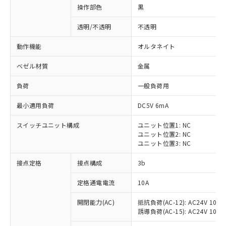
操作部色
黒
透明/不透明
不透明
動作機能
オルタネイト
ベゼル材質
金属
負荷
一般負荷用
最小適用負荷
DC5V 6mA
スイッチユニット構成
ユニット位置1: NC
ユニット位置2: NC
ユニット位置3: NC
※1 対応状況
接点定格
接点構成
3b
対応済み：EU RoHS指令（10物質）の
定格通電電流
10A
非含有に対応した製品が提供可能な商品で
開閉能力(AC)
抵抗負荷(AC-12): AC24V 10A/A
す。
誘導負荷(AC-15): AC24V 10A/AC
対応予定：EU RoHS指令（10物質）の非含
ご利用条件
有に対応した製品に切り替える予定のある