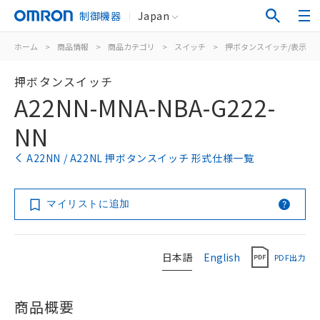
制御機器
Japan
ホーム
>
商品情報
>
商品カテゴリ
>
スイッチ
>
押ボタンスイッチ/表示灯
押ボタンスイッチ
A22NN-MNA-NBA-G222-
NN
A22NN / A22NL 押ボタンスイッチ 形式仕様一覧
マイリストに追加
日本語
English
PDF出力
商品概要