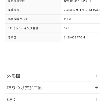
ご相談ください。
周囲湿度範囲
使用時: 35～85%RH
適用除外項目は除く。
ル、化学兵器、生物兵器またはその他
－
在庫なし(最新の在庫状況につ
オムロン制御機器販売店や当社販売拠
フタル酸エステル類の４物質については閾値を超える意
武器並びにこれらの製造装置等に一切
いては、お客様のお取引先、ま
図的な使用がないことを確認しています。
保護構造
パネル前面: IP66、NEMA4X, N
点は「
販売ネットワーク
」をご確認
※2 環境保護使用期限
使用いたしません。
たはお客様担当のオムロン制御
ください。
当社は、貴社製品を第三者に販売する
感電保護クラス
Class II
機器販売店・当社販売員にご確
在庫状況および標準価格結果を当社の
※2 対応予定月
「ｅ」：有害物質（10物質）のすべてが基
場合は、上記1、2および3の内容を当
認ください)
事前の承諾なく第三者に漏洩または開
準値以下であることを示します。
PTI（トラッキング特性）
175
該第三者に通知します。また当社は、
示しないようお願いします。
部品在庫の切り替え状況などにより、予定
「10」：通常の使用状況下において有害物
販売先および販売に係わる関係者が違
マイパーツ機能（部品リスト作成サー
空
受注生産機種、また在庫状況の
汚染度
3 (EN60947-5-1)
月が前後することがあります。
質が外部に漏えいし、環境に深刻な影響を
法に輸出するおそれがある場合は、取
ビス）をご利用いただくには、I-Web
白
情報を公開していない機種
及ぼさない年数を意味します。
り引きをいたしません。
メンバーズにご登録されている必要が
「－」：未確認です。当社販売部門へお問
あります。
い合わせください。
お客様が当ウェブサイト上で当社にご
※3 非含有証明書ダウンロード
登録された部品リストについて、当社
および当社の共同利用者が、当社の製
下記の非含有証明書をダウンロードするこ
品・サービスに関するお客様との取
とができます。
合意する
キャンセル
引・商談に必要な範囲で利用すること
外形図
をご了承ください。
EU RoHS指令（10物質）の非含有証明書
※当社の共同利用者とは、
情報更新：2026/05/21
"個人情報
取りつけ穴加工図
51物質の非含有証明書（当社基準）
の共同利用に関して"
の「1.共同利
※本証明書は発行日時点で非含有を証明す
用者の範囲」に記載されている法人を
情報更新：2026/05/21
るもので、過去に遡って非含有を証明する
CAD
指します。
ものではありません。