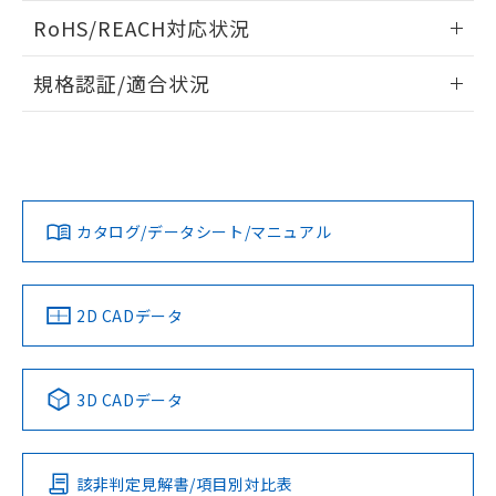
また、RoHS指令のフタル酸エステル類４
ログイン/会員登録いただくと、CADデータをダウンロー
RoHS/REACH対応状況
物質の対応では、対応完了までの期間は出
ドすることができます。
荷製品に未対応品が混在することから備考
情報更新：2026/7/29
欄に対応日を記載しておりました。
規格認証/適合状況
既に当社にて対応品への在庫切替を完了
ログイン/会員登録
EU RoHS
注意事項・凡例
していることから、特段のことがない限
UL認証
CSA認証
CEマーキング
り、2022年1月12日より割愛しておりま
す。
Yes
Yes
Yes
対応状況
対応予定月
※1
※2
ダウンロードデータをご利用いただく前に、以下を必ずお読
みください。
カタログ/データシート/マニュアル
対応済み
ソフトウェアの使用条件
LR型式承認
DNV型式承認
BV型式承認
KR型式承
（イギリス
（ノルウェー
（フランス
（韓国
船舶規格）
船舶規格）
船舶規格）
船舶規格
中国 RoHS
注意事項・凡例
2D CADデータ
No
No
No
No
中国 RoHS表
※1 ※2
3D CADデータ
この製品の規格認証/適合状況ページへ
Pb
Hg
Cd
Cr(VI)
その他の認証はこちらのページからご検索ください
該非判定見解書/項目別対比表
O
O
O
O