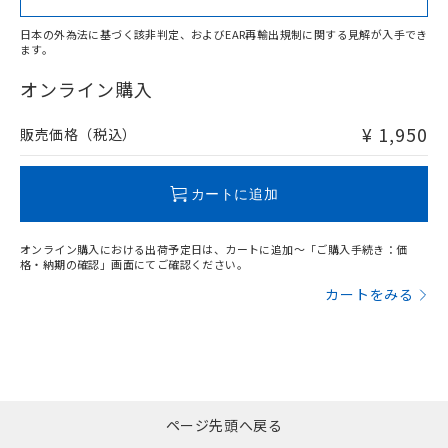
日本の外為法に基づく該非判定、およびEAR再輸出規制に関する見解が入手でき
ます。
"対応済み"や非含有の記載がされた商品であっても、流通
在庫等で未対応品が混在する可能性があります。
オンライン購入
非含有品が必要な際は、弊社営業部門もしくは販売店へお
問い合わせください。
¥ 1,950
販売価格（税込）
この製品のRoHS/REACH対応状況ページへ
カートに追加
オンライン購入における出荷予定日は、カートに追加～「ご購入手続き：価
格・納期の確認」画面にてご確認ください。
カートをみる
ページ先頭へ戻る