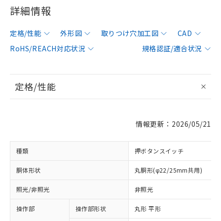
詳細情報
定格/性能
外形図
取りつけ穴加工図
CAD
RoHS/REACH対応状況
規格認証/適合状況
定格/性能
情報更新：2026/05/21
種類
押ボタンスイッチ
胴体形状
丸胴形(φ22/25mm共用)
照光/非照光
非照光
操作部
操作部形状
丸形 平形