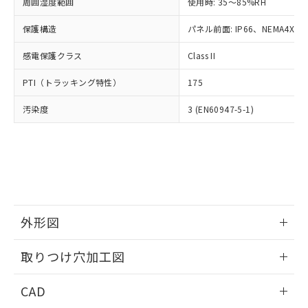
ご相談ください。
周囲湿度範囲
使用時: 35～85%RH
適用除外項目は除く。
ル、化学兵器、生物兵器またはその他
－
在庫なし(最新の在庫状況につ
オムロン制御機器販売店や当社販売拠
フタル酸エステル類の４物質については閾値を超える意
武器並びにこれらの製造装置等に一切
いては、お客様のお取引先、ま
図的な使用がないことを確認しています。
保護構造
パネル前面: IP66、NEMA4X, N
点は「
販売ネットワーク
」をご確認
※2 環境保護使用期限
使用いたしません。
たはお客様担当のオムロン制御
ください。
当社は、貴社製品を第三者に販売する
感電保護クラス
Class II
機器販売店・当社販売員にご確
在庫状況および標準価格結果を当社の
※2 対応予定月
「ｅ」：有害物質（10物質）のすべてが基
場合は、上記1、2および3の内容を当
認ください)
事前の承諾なく第三者に漏洩または開
準値以下であることを示します。
PTI（トラッキング特性）
175
該第三者に通知します。また当社は、
示しないようお願いします。
部品在庫の切り替え状況などにより、予定
「10」：通常の使用状況下において有害物
販売先および販売に係わる関係者が違
マイパーツ機能（部品リスト作成サー
空
受注生産機種、また在庫状況の
汚染度
3 (EN60947-5-1)
月が前後することがあります。
質が外部に漏えいし、環境に深刻な影響を
法に輸出するおそれがある場合は、取
ビス）をご利用いただくには、I-Web
白
情報を公開していない機種
及ぼさない年数を意味します。
り引きをいたしません。
メンバーズにご登録されている必要が
「－」：未確認です。当社販売部門へお問
あります。
い合わせください。
お客様が当ウェブサイト上で当社にご
※3 非含有証明書ダウンロード
登録された部品リストについて、当社
および当社の共同利用者が、当社の製
下記の非含有証明書をダウンロードするこ
品・サービスに関するお客様との取
とができます。
合意する
キャンセル
引・商談に必要な範囲で利用すること
外形図
をご了承ください。
EU RoHS指令（10物質）の非含有証明書
※当社の共同利用者とは、
情報更新：2026/05/21
"個人情報
取りつけ穴加工図
51物質の非含有証明書（当社基準）
の共同利用に関して"
の「1.共同利
※本証明書は発行日時点で非含有を証明す
用者の範囲」に記載されている法人を
情報更新：2026/05/21
るもので、過去に遡って非含有を証明する
CAD
指します。
ものではありません。