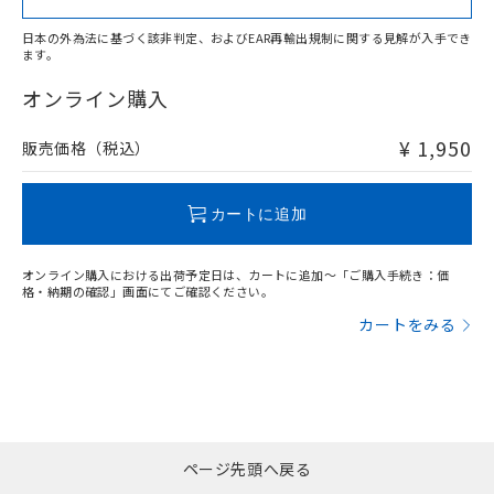
日本の外為法に基づく該非判定、およびEAR再輸出規制に関する見解が入手でき
ます。
"対応済み"や非含有の記載がされた商品であっても、流通
在庫等で未対応品が混在する可能性があります。
オンライン購入
非含有品が必要な際は、弊社営業部門もしくは販売店へお
問い合わせください。
¥ 1,950
販売価格（税込）
この製品のRoHS/REACH対応状況ページへ
カートに追加
オンライン購入における出荷予定日は、カートに追加～「ご購入手続き：価
格・納期の確認」画面にてご確認ください。
カートをみる
ページ先頭へ戻る