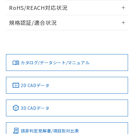
また、RoHS指令のフタル酸エステル類４
ログイン/会員登録いただくと、CADデータをダウンロー
RoHS/REACH対応状況
物質の対応では、対応完了までの期間は出
ドすることができます。
荷製品に未対応品が混在することから備考
情報更新：2026/7/29
欄に対応日を記載しておりました。
規格認証/適合状況
既に当社にて対応品への在庫切替を完了
ログイン/会員登録
EU RoHS
注意事項・凡例
していることから、特段のことがない限
UL認証
CSA認証
CEマーキング
り、2022年1月12日より割愛しておりま
す。
Yes
Yes
Yes
対応状況
対応予定月
※1
※2
ダウンロードデータをご利用いただく前に、以下を必ずお読
みください。
カタログ/データシート/マニュアル
対応済み
ソフトウェアの使用条件
LR型式承認
DNV型式承認
BV型式承認
KR型式承
（イギリス
（ノルウェー
（フランス
（韓国
船舶規格）
船舶規格）
船舶規格）
船舶規格
中国 RoHS
注意事項・凡例
2D CADデータ
No
No
No
No
中国 RoHS表
※1 ※2
3D CADデータ
この製品の規格認証/適合状況ページへ
Pb
Hg
Cd
Cr(VI)
その他の認証はこちらのページからご検索ください
該非判定見解書/項目別対比表
O
O
O
O