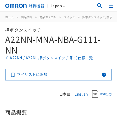
制御機器
Japan
ホーム
>
商品情報
>
商品カテゴリ
>
スイッチ
>
押ボタンスイッチ/表示灯
押ボタンスイッチ
A22NN-MNA-NBA-G111-
NN
A22NN / A22NL 押ボタンスイッチ 形式仕様一覧
マイリストに追加
日本語
English
PDF出力
商品概要