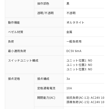
操作部色
黒
透明/不透明
不透明
動作機能
オルタネイト
ベゼル材質
金属
負荷
一般負荷用
最小適用負荷
DC5V 6mA
スイッチユニット構成
ユニット位置1: NO
ユニット位置2: NO
ユニット位置3: NO
※1 対応状況
接点定格
接点構成
3a
対応済み：EU RoHS指令（10物質）の
定格通電電流
10A
非含有に対応した製品が提供可能な商品で
開閉能力(AC)
抵抗負荷(AC-12): AC24V 10A/A
す。
誘導負荷(AC-15): AC24V 10A/AC
対応予定：EU RoHS指令（10物質）の非含
ご利用条件
有に対応した製品に切り替える予定のある