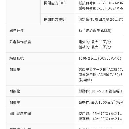
開閉能力(DC)
抵抗負荷(DC-12): DC24V 8A/DC
商品です。
誘導負荷(DC-13): DC24V 4A/DC
対応予定なし：EU RoHS指令（10物質）の
以下の条件をお読みいただき、同意のうえ
非含有に非対応の商品で、対応品を出す予
開閉能力説明
測定条件: 周囲温度 20±2℃、
ご利用ください。
定はありません。
調査・確認中：EU RoHS指令（10物質）の
端子仕様
ねじ締め端子 (M3.5)
本サービスは、当社制御機器事業取扱
※1 中国RoHS○×表
非含有の対応状況を調査中または確認中の
商品の当社在庫状況および標準価格
許容操作頻度
商品です。
電気的: 最大30回/分
(税抜)を提供させていただくもので
「○」：最大均質材料含有率が中国RoHSの
機械的: 最大60回/分
非該当品：ライセンス料など無形物で、有
す。
基準値以下であることを示します。
害物質有無と関係のない商品です。
当社制御機器事業取扱商品の中には、
絶縁抵抗
100MΩ以上 (DC500Vメガ)
「×」：最大均質材料含有率が中国RoHSの
仕入先様の事情により、非含有部品として
本サービスの対象外となる商品もある
基準値を超えていることを示します。
いたものが、含有品と判明した場合などや
当社は、これら貴社製品のうち、外国
ことをご了承ください。
耐電圧
各端子とアース間: AC2500V 50/
「－」：未確認です。当社販売部門へお問
むを得ず変更することがあります。
為替および外国貿易法に定める商品
同極端子間: AC2500V 50/60Hz
在庫状況および標準価格照会結果は、
い合わせください。
（以下｢規制貨物等」という）を輸出
(初期値)
記載している更新日時点での社内デー
*EU RoHS指令（10物質）：
または国外への提供する場合は、日本
記
タに基づき作成されるものであり、閲
説明
鉛(Pb) 1000ppm以下、 水銀(Hg) 1000ppm以下、 カド
*中国RoHS10物質の基準値 (GB/T26572)：
耐振動
誤動作: 10～55Hz 複振幅 1.
国政府の輸出許可(または役務取引許
号
覧された時点での実際の在庫および標
ミウム(Cd) 100ppm以下、
Pb(鉛) :1000ppm、 Hg(水銀) : 1000ppm、 Cd(カドミウ
可)を取得するなどの必要な手続きを
六価クロム(Cr(Ⅵ)) 1000ppm以下、ポリ臭化ビフェニル
ム) : 100ppm、
準価格とは異なる場合があることをご
類(PBB) 1000ppm以下、ポリ臭化ジフェニルエーテル類
2
耐衝撃
誤動作: 最大1000m/s
(接点開
Cr(Ⅵ)(六価クロム) : 1000ppm、 PBBs(ポリ臭化ビフェ
とります。
了承ください。
(PBDE) 1000ppm以下、フタル酸ビス(2-エチルヘキシ
○
一定数以上の在庫あり
ニル類) : 1000ppm、 PBDEs(ポリ臭化ジフェニルエーテ
当社は規制貨物を破棄する場合は、完
ル) (DEHP)(別名：DOP) 1000ppm以下、フタル酸ブチ
正式な納期状況および標準価格はお客
ル類) : 1000ppm、
周囲温度範囲
使用時: -25～70℃ (ただし
ルベンジル（BBP） 1000ppm以下、フタル酸ジブチル
全に破砕するなど、違法に輸出されな
DBP(フタル酸ジブチル) : 1000ppm、 DIBP(フタル酸ジ
様のお取引先、またはお客様担当のオ
保存時: -40～80℃ (ただし
（DBP） 1000ppm以下、フタル酸ジイソブチル
イソブチル) : 1000ppm、 BBP(フタル酸ブチルベンジ
△
一定数には満たないが在庫あり
いよう必要な手段を講じます。
ムロン制御機器販売店・当社販売員に
(DIBP) 1000ppm以下
ル) : 1000ppm、
当社は貴社製品を、核兵器、ミサイ
但し、RoHS指令で産業用監視および制御機器に対する
DEHP(フタル酸ビス(2-エチルヘキシル)) : 1000ppm