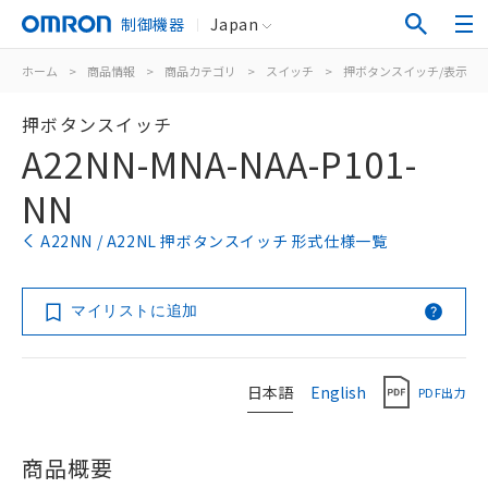
制御機器
Japan
ホーム
>
商品情報
>
商品カテゴリ
>
スイッチ
>
押ボタンスイッチ/表示灯
押ボタンスイッチ
A22NN-MNA-NAA-P101-
NN
A22NN / A22NL 押ボタンスイッチ 形式仕様一覧
マイリストに追加
日本語
English
PDF出力
商品概要