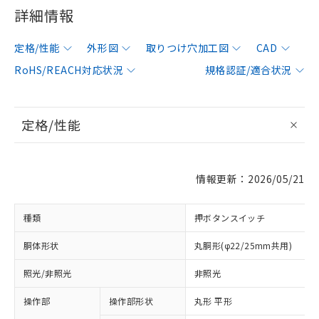
詳細情報
定格/性能
外形図
取りつけ穴加工図
CAD
RoHS/REACH対応状況
規格認証/適合状況
定格/性能
情報更新：2026/05/21
種類
押ボタンスイッチ
胴体形状
丸胴形(φ22/25mm共用)
照光/非照光
非照光
操作部
操作部形状
丸形 平形