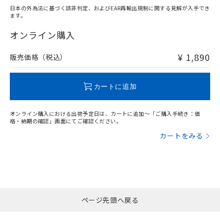
日本の外為法に基づく該非判定、およびEAR再輸出規制に関する見解が入手でき
ます。
"対応済み"や非含有の記載がされた商品であっても、流通
在庫等で未対応品が混在する可能性があります。
オンライン購入
非含有品が必要な際は、弊社営業部門もしくは販売店へお
問い合わせください。
¥ 1,890
販売価格（税込）
この製品のRoHS/REACH対応状況ページへ
カートに追加
オンライン購入における出荷予定日は、カートに追加～「ご購入手続き：価
格・納期の確認」画面にてご確認ください。
カートをみる
ページ先頭へ戻る