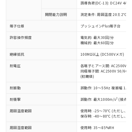
商品です。
誘導負荷(DC-13): DC24V 4A/DC
対応予定なし：EU RoHS指令（10物質）の
以下の条件をお読みいただき、同意のうえ
開閉能力説明
測定条件: 周囲温度 20±2℃、
非含有に非対応の商品で、対応品を出す予
ご利用ください。
定はありません。
端子仕様
プッシュインPlus端子台
調査・確認中：EU RoHS指令（10物質）の
本サービスは、当社制御機器事業取扱
※1 中国RoHS○×表
非含有の対応状況を調査中または確認中の
商品の当社在庫状況および標準価格
許容操作頻度
電気的: 最大30回/分
商品です。
機械的: 最大60回/分
(税抜)を提供させていただくもので
「○」：最大均質材料含有率が中国RoHSの
非該当品：ライセンス料など無形物で、有
す。
基準値以下であることを示します。
害物質有無と関係のない商品です。
絶縁抵抗
100MΩ以上 (DC500Vメガ)
当社制御機器事業取扱商品の中には、
「×」：最大均質材料含有率が中国RoHSの
仕入先様の事情により、非含有部品として
本サービスの対象外となる商品もある
基準値を超えていることを示します。
いたものが、含有品と判明した場合などや
耐電圧
各端子とアース間: AC2500V 50/
当社は、これら貴社製品のうち、外国
ことをご了承ください。
「－」：未確認です。当社販売部門へお問
むを得ず変更することがあります。
同極端子間: AC2500V 50/60Hz
為替および外国貿易法に定める商品
在庫状況および標準価格照会結果は、
い合わせください。
(初期値)
（以下｢規制貨物等」という）を輸出
記載している更新日時点での社内デー
*EU RoHS指令（10物質）：
または国外への提供する場合は、日本
記
タに基づき作成されるものであり、閲
説明
耐振動
誤動作: 10～55Hz 複振幅 1.
鉛(Pb) 1000ppm以下、 水銀(Hg) 1000ppm以下、 カド
*中国RoHS10物質の基準値 (GB/T26572)：
国政府の輸出許可(または役務取引許
号
覧された時点での実際の在庫および標
ミウム(Cd) 100ppm以下、
Pb(鉛) :1000ppm、 Hg(水銀) : 1000ppm、 Cd(カドミウ
可)を取得するなどの必要な手続きを
六価クロム(Cr(Ⅵ)) 1000ppm以下、ポリ臭化ビフェニル
ム) : 100ppm、
準価格とは異なる場合があることをご
2
耐衝撃
誤動作: 最大1000m/s
(接点開
類(PBB) 1000ppm以下、ポリ臭化ジフェニルエーテル類
Cr(Ⅵ)(六価クロム) : 1000ppm、 PBBs(ポリ臭化ビフェ
とります。
了承ください。
(PBDE) 1000ppm以下、フタル酸ビス(2-エチルヘキシ
○
一定数以上の在庫あり
ニル類) : 1000ppm、 PBDEs(ポリ臭化ジフェニルエーテ
当社は規制貨物を破棄する場合は、完
ル) (DEHP)(別名：DOP) 1000ppm以下、フタル酸ブチ
周囲温度範囲
使用時: -25～70℃ (ただし
正式な納期状況および標準価格はお客
ル類) : 1000ppm、
ルベンジル（BBP） 1000ppm以下、フタル酸ジブチル
全に破砕するなど、違法に輸出されな
DBP(フタル酸ジブチル) : 1000ppm、 DIBP(フタル酸ジ
保存時: -40～80℃ (ただし
様のお取引先、またはお客様担当のオ
（DBP） 1000ppm以下、フタル酸ジイソブチル
イソブチル) : 1000ppm、 BBP(フタル酸ブチルベンジ
△
一定数には満たないが在庫あり
いよう必要な手段を講じます。
ムロン制御機器販売店・当社販売員に
(DIBP) 1000ppm以下
ル) : 1000ppm、
周囲湿度範囲
使用時: 35～85%RH
当社は貴社製品を、核兵器、ミサイ
但し、RoHS指令で産業用監視および制御機器に対する
DEHP(フタル酸ビス(2-エチルヘキシル)) : 1000ppm
ご相談ください。