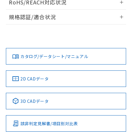
RoHS/REACH対応状況
ドすることができます。
物質の対応では、対応完了までの期間は出
荷製品に未対応品が混在することから備考
情報更新：2026/7/29
規格認証/適合状況
欄に対応日を記載しておりました。
既に当社にて対応品への在庫切替を完了
ログイン/会員登録
EU RoHS
注意事項・凡例
A22NN-MNA-NAA-P101-NNについての規格認証/適合状況に
していることから、特段のことがない限
ついては、「カスタマーサポートセンタ お客様相談室」また
り、2022年1月12日より割愛しておりま
は貴社担当オムロン営業員または販売店にお問い合わせくだ
す。
対応状況
対応予定月
※1
※2
さい。
ダウンロードデータをご利用いただく前に、以下を必ずお読
みください。
カタログ/データシート/マニュアル
対応済み
ソフトウェアの使用条件
お問い合わせ
中国 RoHS
注意事項・凡例
2D CADデータ
中国 RoHS表
※1 ※2
3D CADデータ
Pb
Hg
Cd
Cr(VI)
該非判定見解書/項目別対比表
O
O
O
O