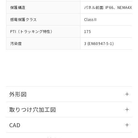
適用除外項目は除く。
ル、化学兵器、生物兵器またはその他
－
在庫なし(最新の在庫状況につ
オムロン制御機器販売店や当社販売拠
フタル酸エステル類の４物質については閾値を超える意
保護構造
パネル前面: IP66、NEMA4X, N
武器並びにこれらの製造装置等に一切
いては、お客様のお取引先、ま
図的な使用がないことを確認しています。
点は「
販売ネットワーク
」をご確認
※2 環境保護使用期限
使用いたしません。
たはお客様担当のオムロン制御
ください。
感電保護クラス
Class II
当社は、貴社製品を第三者に販売する
機器販売店・当社販売員にご確
在庫状況および標準価格結果を当社の
※2 対応予定月
「ｅ」：有害物質（10物質）のすべてが基
場合は、上記1、2および3の内容を当
認ください)
事前の承諾なく第三者に漏洩または開
PTI（トラッキング特性）
175
準値以下であることを示します。
該第三者に通知します。また当社は、
示しないようお願いします。
部品在庫の切り替え状況などにより、予定
「10」：通常の使用状況下において有害物
販売先および販売に係わる関係者が違
マイパーツ機能（部品リスト作成サー
汚染度
3 (EN60947-5-1)
空
受注生産機種、また在庫状況の
月が前後することがあります。
質が外部に漏えいし、環境に深刻な影響を
法に輸出するおそれがある場合は、取
ビス）をご利用いただくには、I-Web
白
情報を公開していない機種
及ぼさない年数を意味します。
り引きをいたしません。
メンバーズにご登録されている必要が
「－」：未確認です。当社販売部門へお問
あります。
い合わせください。
お客様が当ウェブサイト上で当社にご
※3 非含有証明書ダウンロード
登録された部品リストについて、当社
および当社の共同利用者が、当社の製
下記の非含有証明書をダウンロードするこ
品・サービスに関するお客様との取
とができます。
外形図
合意する
キャンセル
引・商談に必要な範囲で利用すること
をご了承ください。
情報更新：2026/05/21
EU RoHS指令（10物質）の非含有証明書
※当社の共同利用者とは、
"個人情報
取りつけ穴加工図
51物質の非含有証明書（当社基準）
の共同利用に関して"
の「1.共同利
※本証明書は発行日時点で非含有を証明す
情報更新：2026/05/21
用者の範囲」に記載されている法人を
CAD
るもので、過去に遡って非含有を証明する
指します。
ものではありません。
ログイン/会員登録いただくと、CADデータをダウンロー
また、RoHS指令のフタル酸エステル類４