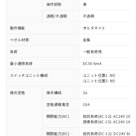
操作部色
青
透明/不透明
不透明
動作機能
オルタネイト
ベゼル材質
金属
負荷
一般負荷用
最小適用負荷
DC5V 6mA
スイッチユニット構成
ユニット位置1: NO
ユニット位置3: NO
接点定格
接点構成
2a
※1 対応状況
定格通電電流
10A
対応済み：EU RoHS指令（10物質）の
非含有に対応した製品が提供可能な商品で
開閉能力(AC)
抵抗負荷(AC-12): AC24V 10A/A
す。
誘導負荷(AC-15): AC24V 10A/AC
対応予定：EU RoHS指令（10物質）の非含
ご利用条件
有に対応した製品に切り替える予定のある
開閉能力(DC)
抵抗負荷(DC-12): DC24V 8A/DC