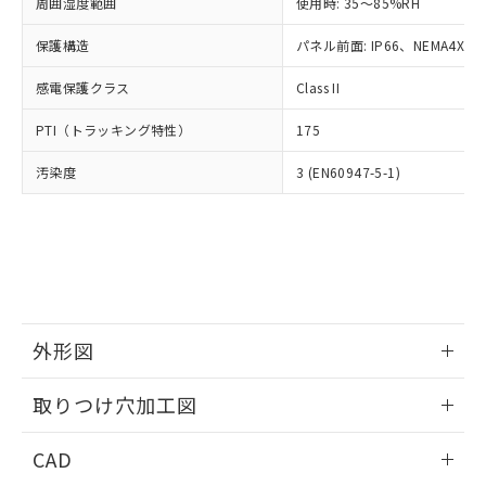
ご相談ください。
周囲湿度範囲
使用時: 35～85%RH
適用除外項目は除く。
ル、化学兵器、生物兵器またはその他
－
在庫なし(最新の在庫状況につ
オムロン制御機器販売店や当社販売拠
フタル酸エステル類の４物質については閾値を超える意
武器並びにこれらの製造装置等に一切
いては、お客様のお取引先、ま
図的な使用がないことを確認しています。
保護構造
パネル前面: IP66、NEMA4X, N
点は「
販売ネットワーク
」をご確認
※2 環境保護使用期限
使用いたしません。
たはお客様担当のオムロン制御
ください。
当社は、貴社製品を第三者に販売する
感電保護クラス
Class II
機器販売店・当社販売員にご確
在庫状況および標準価格結果を当社の
※2 対応予定月
「ｅ」：有害物質（10物質）のすべてが基
場合は、上記1、2および3の内容を当
認ください)
事前の承諾なく第三者に漏洩または開
準値以下であることを示します。
PTI（トラッキング特性）
175
該第三者に通知します。また当社は、
示しないようお願いします。
部品在庫の切り替え状況などにより、予定
「10」：通常の使用状況下において有害物
販売先および販売に係わる関係者が違
マイパーツ機能（部品リスト作成サー
空
受注生産機種、また在庫状況の
汚染度
3 (EN60947-5-1)
月が前後することがあります。
質が外部に漏えいし、環境に深刻な影響を
法に輸出するおそれがある場合は、取
ビス）をご利用いただくには、I-Web
白
情報を公開していない機種
及ぼさない年数を意味します。
り引きをいたしません。
メンバーズにご登録されている必要が
「－」：未確認です。当社販売部門へお問
あります。
い合わせください。
お客様が当ウェブサイト上で当社にご
※3 非含有証明書ダウンロード
登録された部品リストについて、当社
および当社の共同利用者が、当社の製
下記の非含有証明書をダウンロードするこ
品・サービスに関するお客様との取
とができます。
合意する
キャンセル
引・商談に必要な範囲で利用すること
外形図
をご了承ください。
EU RoHS指令（10物質）の非含有証明書
※当社の共同利用者とは、
情報更新：2026/05/21
"個人情報
取りつけ穴加工図
51物質の非含有証明書（当社基準）
の共同利用に関して"
の「1.共同利
※本証明書は発行日時点で非含有を証明す
用者の範囲」に記載されている法人を
情報更新：2026/05/21
るもので、過去に遡って非含有を証明する
CAD
指します。
ものではありません。