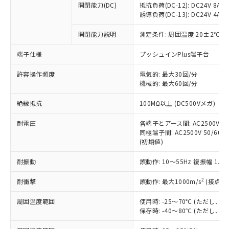
開閉能力(DC)
抵抗負荷(DC-12): DC24V 8A/DC
商品です。
誘導負荷(DC-13): DC24V 4A/DC
対応予定なし：EU RoHS指令（10物質）の
以下の条件をお読みいただき、同意のうえ
非含有に非対応の商品で、対応品を出す予
開閉能力説明
測定条件: 周囲温度 20±2℃、
ご利用ください。
定はありません。
調査・確認中：EU RoHS指令（10物質）の
端子仕様
プッシュインPlus端子台
本サービスは、当社制御機器事業取扱
※1 中国RoHS○×表
非含有の対応状況を調査中または確認中の
商品の当社在庫状況および標準価格
許容操作頻度
商品です。
電気的: 最大30回/分
(税抜)を提供させていただくもので
「○」：最大均質材料含有率が中国RoHSの
機械的: 最大60回/分
非該当品：ライセンス料など無形物で、有
す。
基準値以下であることを示します。
害物質有無と関係のない商品です。
当社制御機器事業取扱商品の中には、
絶縁抵抗
100MΩ以上 (DC500Vメガ)
「×」：最大均質材料含有率が中国RoHSの
仕入先様の事情により、非含有部品として
本サービスの対象外となる商品もある
基準値を超えていることを示します。
いたものが、含有品と判明した場合などや
当社は、これら貴社製品のうち、外国
ことをご了承ください。
耐電圧
各端子とアース間: AC2500V 50/
「－」：未確認です。当社販売部門へお問
むを得ず変更することがあります。
為替および外国貿易法に定める商品
同極端子間: AC2500V 50/60Hz
在庫状況および標準価格照会結果は、
い合わせください。
（以下｢規制貨物等」という）を輸出
(初期値)
記載している更新日時点での社内デー
*EU RoHS指令（10物質）：
または国外への提供する場合は、日本
記
タに基づき作成されるものであり、閲
説明
鉛(Pb) 1000ppm以下、 水銀(Hg) 1000ppm以下、 カド
*中国RoHS10物質の基準値 (GB/T26572)：
耐振動
誤動作: 10～55Hz 複振幅 1.
国政府の輸出許可(または役務取引許
号
覧された時点での実際の在庫および標
ミウム(Cd) 100ppm以下、
Pb(鉛) :1000ppm、 Hg(水銀) : 1000ppm、 Cd(カドミウ
可)を取得するなどの必要な手続きを
六価クロム(Cr(Ⅵ)) 1000ppm以下、ポリ臭化ビフェニル
ム) : 100ppm、
準価格とは異なる場合があることをご
類(PBB) 1000ppm以下、ポリ臭化ジフェニルエーテル類
2
耐衝撃
誤動作: 最大1000m/s
(接点開
Cr(Ⅵ)(六価クロム) : 1000ppm、 PBBs(ポリ臭化ビフェ
とります。
了承ください。
(PBDE) 1000ppm以下、フタル酸ビス(2-エチルヘキシ
○
一定数以上の在庫あり
ニル類) : 1000ppm、 PBDEs(ポリ臭化ジフェニルエーテ
当社は規制貨物を破棄する場合は、完
ル) (DEHP)(別名：DOP) 1000ppm以下、フタル酸ブチ
正式な納期状況および標準価格はお客
ル類) : 1000ppm、
周囲温度範囲
使用時: -25～70℃ (ただし
ルベンジル（BBP） 1000ppm以下、フタル酸ジブチル
全に破砕するなど、違法に輸出されな
DBP(フタル酸ジブチル) : 1000ppm、 DIBP(フタル酸ジ
様のお取引先、またはお客様担当のオ
保存時: -40～80℃ (ただし
（DBP） 1000ppm以下、フタル酸ジイソブチル
イソブチル) : 1000ppm、 BBP(フタル酸ブチルベンジ
△
一定数には満たないが在庫あり
いよう必要な手段を講じます。
ムロン制御機器販売店・当社販売員に
(DIBP) 1000ppm以下
ル) : 1000ppm、
当社は貴社製品を、核兵器、ミサイ
但し、RoHS指令で産業用監視および制御機器に対する
DEHP(フタル酸ビス(2-エチルヘキシル)) : 1000ppm