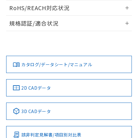
また、RoHS指令のフタル酸エステル類４
ログイン/会員登録いただくと、CADデータをダウンロー
RoHS/REACH対応状況
物質の対応では、対応完了までの期間は出
ドすることができます。
荷製品に未対応品が混在することから備考
情報更新：2026/7/29
欄に対応日を記載しておりました。
規格認証/適合状況
既に当社にて対応品への在庫切替を完了
ログイン/会員登録
EU RoHS
注意事項・凡例
A22NN-MMM-NYA-P122-NNについての規格認証/適合状況に
していることから、特段のことがない限
ついては、「カスタマーサポートセンタ お客様相談室」また
り、2022年1月12日より割愛しておりま
は貴社担当オムロン営業員または販売店にお問い合わせくだ
す。
対応状況
対応予定月
※1
※2
さい。
ダウンロードデータをご利用いただく前に、以下を必ずお読
みください。
カタログ/データシート/マニュアル
対応済み
ソフトウェアの使用条件
お問い合わせ
中国 RoHS
注意事項・凡例
2D CADデータ
中国 RoHS表
※1 ※2
3D CADデータ
Pb
Hg
Cd
Cr(VI)
該非判定見解書/項目別対比表
O
O
O
O