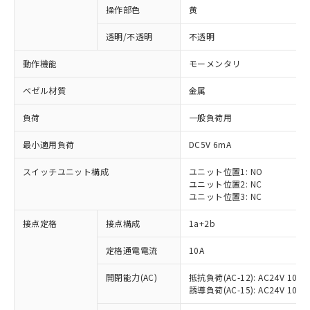
操作部色
黄
透明/不透明
不透明
動作機能
モーメンタリ
ベゼル材質
金属
負荷
一般負荷用
最小適用負荷
DC5V 6mA
スイッチユニット構成
ユニット位置1: NO
ユニット位置2: NC
ユニット位置3: NC
※1 対応状況
接点定格
接点構成
1a+2b
対応済み：EU RoHS指令（10物質）の
定格通電電流
10A
非含有に対応した製品が提供可能な商品で
開閉能力(AC)
抵抗負荷(AC-12): AC24V 10A/A
す。
誘導負荷(AC-15): AC24V 10A/AC
対応予定：EU RoHS指令（10物質）の非含
ご利用条件
有に対応した製品に切り替える予定のある