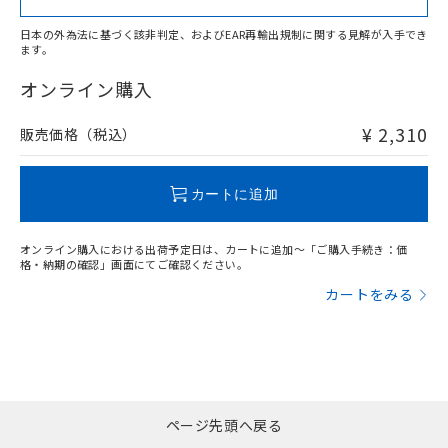
日本の外為法に基づく該非判定、およびEAR再輸出規制に関する見解が入手でき
ます。
"対応済み"や非含有の記載がされた商品であっても、流通
在庫等で未対応品が混在する可能性があります。
オンライン購入
非含有品が必要な際は、弊社営業部門もしくは販売店へお
問い合わせください。
¥ 2,310
販売価格（税込）
この製品のRoHS/REACH対応状況ページへ
カートに追加
オンライン購入における出荷予定日は、カートに追加～「ご購入手続き：価
格・納期の確認」画面にてご確認ください。
カートをみる
ページ先頭へ戻る