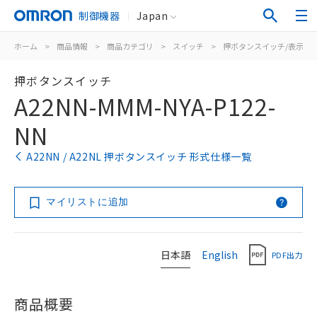
制御機器
Japan
ホーム
>
商品情報
>
商品カテゴリ
>
スイッチ
>
押ボタンスイッチ/表示灯
押ボタンスイッチ
A22NN-MMM-NYA-P122-
NN
A22NN / A22NL 押ボタンスイッチ 形式仕様一覧
マイリストに追加
日本語
English
PDF出力
商品概要