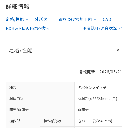
詳細情報
定格/性能
外形図
取りつけ穴加工図
CAD
RoHS/REACH対応状況
規格認証/適合状況
定格/性能
情報更新：2026/05/21
種類
押ボタンスイッチ
胴体形状
丸胴形(φ22/25mm共用)
照光/非照光
非照光
操作部
操作部形状
きのこ 中形(φ40mm)