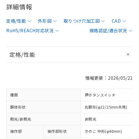
詳細情報
定格/性能
外形図
取りつけ穴加工図
CAD
RoHS/REACH対応状況
規格認証/適合状況
定格/性能
情報更新：2026/05/21
種類
押ボタンスイッチ
胴体形状
丸胴形(φ22/25mm共用)
照光/非照光
非照光
操作部
操作部形状
きのこ 中形(φ40mm)