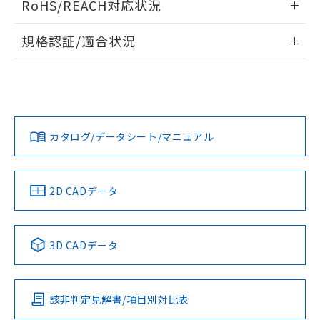
RoHS/REACH対応状況
ドすることができます。
物質の対応では、対応完了までの期間は出
荷製品に未対応品が混在することから備考
情報更新：2026/7/29
規格認証/適合状況
欄に対応日を記載しておりました。
既に当社にて対応品への在庫切替を完了
ログイン/会員登録
EU RoHS
注意事項・凡例
UL認証
していることから、特段のことがない限
CSA認証
CEマーキング
り、2022年1月12日より割愛しておりま
Yes
Yes
Yes
す。
対応状況
対応予定月
※1
※2
ダウンロードデータをご利用いただく前に、以下を必ずお読
みください。
カタログ/データシート/マニュアル
対応済み
ソフトウェアの使用条件
LR型式承認
DNV型式承認
BV型式承認
KR型式承
（イギリス
（ノルウェー
（フランス
（韓国
船舶規格）
船舶規格）
船舶規格）
船舶規格
中国 RoHS
注意事項・凡例
2D CADデータ
No
No
No
No
中国 RoHS表
※1 ※2
3D CADデータ
この製品の規格認証/適合状況ページへ
Pb
Hg
Cd
Cr(VI)
その他の認証はこちらのページからご検索ください
該非判定見解書/項目別対比表
O
O
O
O