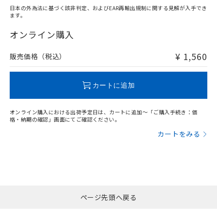
日本の外為法に基づく該非判定、およびEAR再輸出規制に関する見解が入手でき
ます。
"対応済み"や非含有の記載がされた商品であっても、流通
在庫等で未対応品が混在する可能性があります。
オンライン購入
非含有品が必要な際は、弊社営業部門もしくは販売店へお
問い合わせください。
¥ 1,560
販売価格（税込）
この製品のRoHS/REACH対応状況ページへ
カートに追加
オンライン購入における出荷予定日は、カートに追加～「ご購入手続き：価
格・納期の確認」画面にてご確認ください。
カートをみる
ページ先頭へ戻る