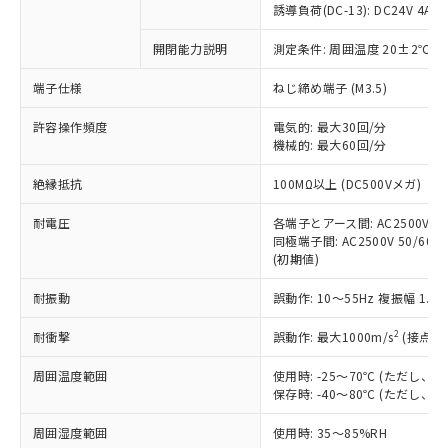
商品です。
誘導負荷(DC-13): DC24V 4A/DC
対応予定なし：EU RoHS指令（10物質）の
以下の条件をお読みいただき、同意のうえ
開閉能力説明
測定条件: 周囲温度 20±2℃、
非含有に非対応の商品で、対応品を出す予
ご利用ください。
定はありません。
端子仕様
ねじ締め端子 (M3.5)
調査・確認中：EU RoHS指令（10物質）の
本サービスは、当社制御機器事業取扱
※1 中国RoHS○×表
非含有の対応状況を調査中または確認中の
商品の当社在庫状況および標準価格
許容操作頻度
電気的: 最大30回/分
商品です。
機械的: 最大60回/分
(税抜)を提供させていただくもので
「○」：最大均質材料含有率が中国RoHSの
非該当品：ライセンス料など無形物で、有
す。
基準値以下であることを示します。
害物質有無と関係のない商品です。
絶縁抵抗
100MΩ以上 (DC500Vメガ)
当社制御機器事業取扱商品の中には、
「×」：最大均質材料含有率が中国RoHSの
仕入先様の事情により、非含有部品として
本サービスの対象外となる商品もある
基準値を超えていることを示します。
いたものが、含有品と判明した場合などや
耐電圧
各端子とアース間: AC2500V 50/
当社は、これら貴社製品のうち、外国
ことをご了承ください。
「－」：未確認です。当社販売部門へお問
むを得ず変更することがあります。
同極端子間: AC2500V 50/60Hz
為替および外国貿易法に定める商品
在庫状況および標準価格照会結果は、
い合わせください。
(初期値)
（以下｢規制貨物等」という）を輸出
記載している更新日時点での社内デー
*EU RoHS指令（10物質）：
または国外への提供する場合は、日本
記
タに基づき作成されるものであり、閲
説明
耐振動
誤動作: 10～55Hz 複振幅 1.
鉛(Pb) 1000ppm以下、 水銀(Hg) 1000ppm以下、 カド
*中国RoHS10物質の基準値 (GB/T26572)：
国政府の輸出許可(または役務取引許
号
覧された時点での実際の在庫および標
ミウム(Cd) 100ppm以下、
Pb(鉛) :1000ppm、 Hg(水銀) : 1000ppm、 Cd(カドミウ
可)を取得するなどの必要な手続きを
六価クロム(Cr(Ⅵ)) 1000ppm以下、ポリ臭化ビフェニル
ム) : 100ppm、
準価格とは異なる場合があることをご
2
耐衝撃
誤動作: 最大1000m/s
(接点開
類(PBB) 1000ppm以下、ポリ臭化ジフェニルエーテル類
Cr(Ⅵ)(六価クロム) : 1000ppm、 PBBs(ポリ臭化ビフェ
とります。
了承ください。
(PBDE) 1000ppm以下、フタル酸ビス(2-エチルヘキシ
○
一定数以上の在庫あり
ニル類) : 1000ppm、 PBDEs(ポリ臭化ジフェニルエーテ
当社は規制貨物を破棄する場合は、完
ル) (DEHP)(別名：DOP) 1000ppm以下、フタル酸ブチ
周囲温度範囲
使用時: -25～70℃ (ただし
正式な納期状況および標準価格はお客
ル類) : 1000ppm、
ルベンジル（BBP） 1000ppm以下、フタル酸ジブチル
全に破砕するなど、違法に輸出されな
DBP(フタル酸ジブチル) : 1000ppm、 DIBP(フタル酸ジ
保存時: -40～80℃ (ただし
様のお取引先、またはお客様担当のオ
（DBP） 1000ppm以下、フタル酸ジイソブチル
イソブチル) : 1000ppm、 BBP(フタル酸ブチルベンジ
△
一定数には満たないが在庫あり
いよう必要な手段を講じます。
ムロン制御機器販売店・当社販売員に
(DIBP) 1000ppm以下
ル) : 1000ppm、
周囲湿度範囲
使用時: 35～85%RH
当社は貴社製品を、核兵器、ミサイ
但し、RoHS指令で産業用監視および制御機器に対する
DEHP(フタル酸ビス(2-エチルヘキシル)) : 1000ppm
ご相談ください。