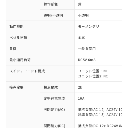
操作部色
黄
透明/不透明
不透明
動作機能
モーメンタリ
ベゼル材質
金属
負荷
一般負荷用
最小適用負荷
DC5V 6mA
スイッチユニット構成
ユニット位置1: NC
ユニット位置3: NC
接点定格
接点構成
2b
※1 対応状況
定格通電電流
10A
対応済み：EU RoHS指令（10物質）の
非含有に対応した製品が提供可能な商品で
開閉能力(AC)
抵抗負荷(AC-12): AC24V 10A/A
す。
誘導負荷(AC-15): AC24V 10A/AC
対応予定：EU RoHS指令（10物質）の非含
ご利用条件
有に対応した製品に切り替える予定のある
開閉能力(DC)
抵抗負荷(DC-12): DC24V 8A/DC