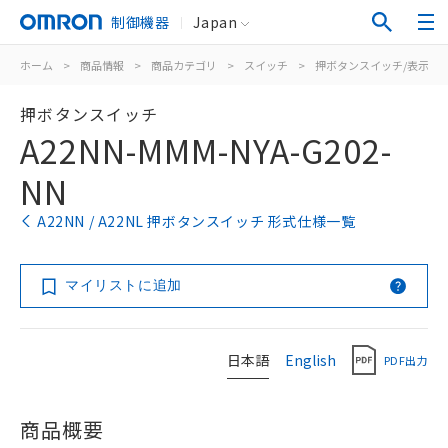
制御機器
Japan
ホーム
>
商品情報
>
商品カテゴリ
>
スイッチ
>
押ボタンスイッチ/表示灯
押ボタンスイッチ
A22NN-MMM-NYA-G202-
NN
A22NN / A22NL 押ボタンスイッチ 形式仕様一覧
マイリストに追加
日本語
English
PDF出力
商品概要