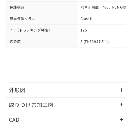
適用除外項目は除く。
ル、化学兵器、生物兵器またはその他
－
在庫なし(最新の在庫状況につ
オムロン制御機器販売店や当社販売拠
フタル酸エステル類の４物質については閾値を超える意
保護構造
パネル前面: IP66、NEMA4X, N
武器並びにこれらの製造装置等に一切
いては、お客様のお取引先、ま
図的な使用がないことを確認しています。
点は「
販売ネットワーク
」をご確認
※2 環境保護使用期限
使用いたしません。
たはお客様担当のオムロン制御
ください。
感電保護クラス
Class II
当社は、貴社製品を第三者に販売する
機器販売店・当社販売員にご確
在庫状況および標準価格結果を当社の
※2 対応予定月
「ｅ」：有害物質（10物質）のすべてが基
場合は、上記1、2および3の内容を当
認ください)
事前の承諾なく第三者に漏洩または開
PTI（トラッキング特性）
175
準値以下であることを示します。
該第三者に通知します。また当社は、
示しないようお願いします。
部品在庫の切り替え状況などにより、予定
「10」：通常の使用状況下において有害物
販売先および販売に係わる関係者が違
マイパーツ機能（部品リスト作成サー
汚染度
3 (EN60947-5-1)
空
受注生産機種、また在庫状況の
月が前後することがあります。
質が外部に漏えいし、環境に深刻な影響を
法に輸出するおそれがある場合は、取
ビス）をご利用いただくには、I-Web
白
情報を公開していない機種
及ぼさない年数を意味します。
り引きをいたしません。
メンバーズにご登録されている必要が
「－」：未確認です。当社販売部門へお問
あります。
い合わせください。
お客様が当ウェブサイト上で当社にご
※3 非含有証明書ダウンロード
登録された部品リストについて、当社
および当社の共同利用者が、当社の製
下記の非含有証明書をダウンロードするこ
品・サービスに関するお客様との取
とができます。
外形図
合意する
キャンセル
引・商談に必要な範囲で利用すること
をご了承ください。
情報更新：2026/05/21
EU RoHS指令（10物質）の非含有証明書
※当社の共同利用者とは、
"個人情報
取りつけ穴加工図
51物質の非含有証明書（当社基準）
の共同利用に関して"
の「1.共同利
※本証明書は発行日時点で非含有を証明す
情報更新：2026/05/21
用者の範囲」に記載されている法人を
CAD
るもので、過去に遡って非含有を証明する
指します。
ものではありません。
ログイン/会員登録いただくと、CADデータをダウンロー
また、RoHS指令のフタル酸エステル類４