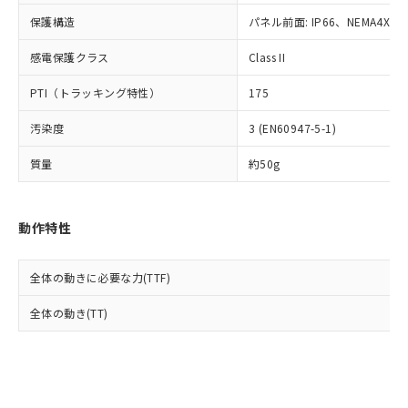
Cr(Ⅵ)(六価クロム) : 1000ppm、 PBBs(ポリ臭化ビフェ
とります。
了承ください。
(PBDE) 1000ppm以下、フタル酸ビス(2-エチルヘキシ
○
一定数以上の在庫あり
ニル類) : 1000ppm、 PBDEs(ポリ臭化ジフェニルエーテ
保護構造
パネル前面: IP66、NEMA4X, N
当社は規制貨物を破棄する場合は、完
ル) (DEHP)(別名：DOP) 1000ppm以下、フタル酸ブチ
正式な納期状況および標準価格はお客
ル類) : 1000ppm、
ルベンジル（BBP） 1000ppm以下、フタル酸ジブチル
全に破砕するなど、違法に輸出されな
DBP(フタル酸ジブチル) : 1000ppm、 DIBP(フタル酸ジ
様のお取引先、またはお客様担当のオ
（DBP） 1000ppm以下、フタル酸ジイソブチル
イソブチル) : 1000ppm、 BBP(フタル酸ブチルベンジ
感電保護クラス
Class II
△
一定数には満たないが在庫あり
いよう必要な手段を講じます。
ムロン制御機器販売店・当社販売員に
(DIBP) 1000ppm以下
ル) : 1000ppm、
当社は貴社製品を、核兵器、ミサイ
但し、RoHS指令で産業用監視および制御機器に対する
DEHP(フタル酸ビス(2-エチルヘキシル)) : 1000ppm
ご相談ください。
PTI（トラッキング特性）
175
適用除外項目は除く。
ル、化学兵器、生物兵器またはその他
－
在庫なし(最新の在庫状況につ
オムロン制御機器販売店や当社販売拠
フタル酸エステル類の４物質については閾値を超える意
武器並びにこれらの製造装置等に一切
いては、お客様のお取引先、ま
図的な使用がないことを確認しています。
点は「
販売ネットワーク
」をご確認
汚染度
3 (EN60947-5-1)
※2 環境保護使用期限
使用いたしません。
たはお客様担当のオムロン制御
ください。
当社は、貴社製品を第三者に販売する
機器販売店・当社販売員にご確
在庫状況および標準価格結果を当社の
質量
約50g
※2 対応予定月
「ｅ」：有害物質（10物質）のすべてが基
場合は、上記1、2および3の内容を当
認ください)
事前の承諾なく第三者に漏洩または開
準値以下であることを示します。
該第三者に通知します。また当社は、
示しないようお願いします。
部品在庫の切り替え状況などにより、予定
「10」：通常の使用状況下において有害物
販売先および販売に係わる関係者が違
マイパーツ機能（部品リスト作成サー
空
受注生産機種、また在庫状況の
動作特性
月が前後することがあります。
質が外部に漏えいし、環境に深刻な影響を
法に輸出するおそれがある場合は、取
ビス）をご利用いただくには、I-Web
白
情報を公開していない機種
及ぼさない年数を意味します。
り引きをいたしません。
メンバーズにご登録されている必要が
「－」：未確認です。当社販売部門へお問
あります。
全体の動きに必要な力(TTF)
い合わせください。
お客様が当ウェブサイト上で当社にご
※3 非含有証明書ダウンロード
全体の動き(TT)
登録された部品リストについて、当社
および当社の共同利用者が、当社の製
下記の非含有証明書をダウンロードするこ
品・サービスに関するお客様との取
とができます。
合意する
キャンセル
引・商談に必要な範囲で利用すること
をご了承ください。
EU RoHS指令（10物質）の非含有証明書