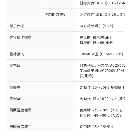
対応済み：EU RoHS指令（10物質）の
誘導負荷(DC-13): DC24V 4A/DC
非含有に対応した製品が提供可能な商品で
す。
開閉能力説明
測定条件: 周囲温度 20±2℃、
対応予定：EU RoHS指令（10物質）の非含
ご利用条件
端子仕様
ねじ締め端子 (M3.5)
有に対応した製品に切り替える予定のある
商品です。
許容操作頻度
電気的: 最大30回/分
対応予定なし：EU RoHS指令（10物質）の
機械的: 最大60回/分
以下の条件をお読みいただき、同意のうえ
非含有に非対応の商品で、対応品を出す予
ご利用ください。
定はありません。
絶縁抵抗
100MΩ以上 (DC500Vメガ)
調査・確認中：EU RoHS指令（10物質）の
本サービスは、当社制御機器事業取扱
※1 中国RoHS○×表
非含有の対応状況を調査中または確認中の
耐電圧
各端子とアース間: AC2500V 50/
商品の当社在庫状況および標準価格
商品です。
同極端子間: AC2500V 50/60Hz
(税抜)を提供させていただくもので
「○」：最大均質材料含有率が中国RoHSの
非該当品：ライセンス料など無形物で、有
(初期値)
す。
基準値以下であることを示します。
害物質有無と関係のない商品です。
当社制御機器事業取扱商品の中には、
「×」：最大均質材料含有率が中国RoHSの
耐振動
誤動作: 10～55Hz 複振幅 1.
仕入先様の事情により、非含有部品として
本サービスの対象外となる商品もある
基準値を超えていることを示します。
いたものが、含有品と判明した場合などや
当社は、これら貴社製品のうち、外国
ことをご了承ください。
2
耐衝撃
誤動作: 最大1000m/s
(接点開
「－」：未確認です。当社販売部門へお問
むを得ず変更することがあります。
為替および外国貿易法に定める商品
在庫状況および標準価格照会結果は、
い合わせください。
（以下｢規制貨物等」という）を輸出
記載している更新日時点での社内デー
周囲温度範囲
使用時: -25～70℃ (ただし
*EU RoHS指令（10物質）：
または国外への提供する場合は、日本
保存時: -40～80℃ (ただし
記
タに基づき作成されるものであり、閲
説明
鉛(Pb) 1000ppm以下、 水銀(Hg) 1000ppm以下、 カド
*中国RoHS10物質の基準値 (GB/T26572)：
国政府の輸出許可(または役務取引許
号
覧された時点での実際の在庫および標
ミウム(Cd) 100ppm以下、
Pb(鉛) :1000ppm、 Hg(水銀) : 1000ppm、 Cd(カドミウ
可)を取得するなどの必要な手続きを
六価クロム(Cr(Ⅵ)) 1000ppm以下、ポリ臭化ビフェニル
周囲湿度範囲
使用時: 35～85%RH
ム) : 100ppm、
準価格とは異なる場合があることをご
類(PBB) 1000ppm以下、ポリ臭化ジフェニルエーテル類