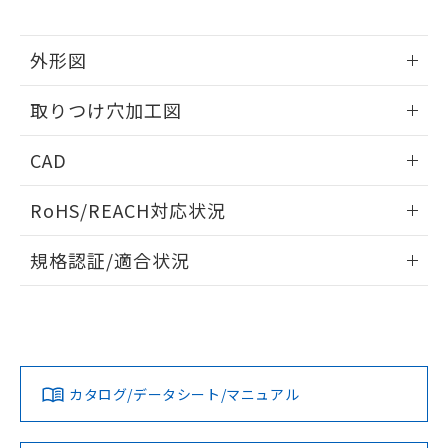
※当社の共同利用者とは、
"個人情報
51物質の非含有証明書（当社基準）
の共同利用に関して"
の「1.共同利
※本証明書は発行日時点で非含有を証明す
用者の範囲」に記載されている法人を
外形図
るもので、過去に遡って非含有を証明する
指します。
ものではありません。
情報更新：2026/05/21
また、RoHS指令のフタル酸エステル類４
取りつけ穴加工図
物質の対応では、対応完了までの期間は出
荷製品に未対応品が混在することから備考
情報更新：2026/05/21
CAD
欄に対応日を記載しておりました。
既に当社にて対応品への在庫切替を完了
ログイン/会員登録いただくと、CADデータをダウンロー
していることから、特段のことがない限
RoHS/REACH対応状況
ドすることができます。
り、2022年1月12日より割愛しておりま
情報更新：2026/7/29
す。
規格認証/適合状況
ログイン/会員登録
EU RoHS
注意事項・凡例
UL認証
CSA認証
CEマーキング
Yes
Yes
Yes
対応状況
対応予定月
※1
※2
ダウンロードデータをご利用いただく前に、以下を必ずお読
みください。
カタログ/データシート/マニュアル
対応済み
ソフトウェアの使用条件
LR型式承認
DNV型式承認
BV型式承認
KR型式承
（イギリス
（ノルウェー
（フランス
（韓国