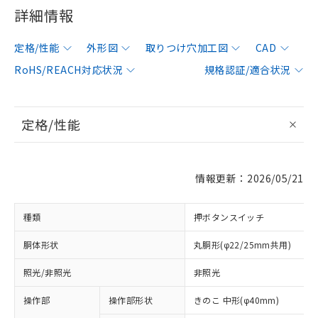
詳細情報
定格/性能
外形図
取りつけ穴加工図
CAD
RoHS/REACH対応状況
規格認証/適合状況
定格/性能
情報更新：2026/05/21
種類
押ボタンスイッチ
胴体形状
丸胴形(φ22/25mm共用)
照光/非照光
非照光
操作部
操作部形状
きのこ 中形(φ40mm)