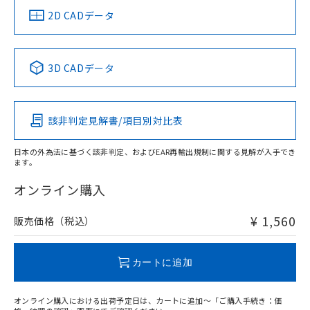
船舶規格）
船舶規格）
船舶規格）
船舶規格
中国 RoHS
注意事項・凡例
2D CADデータ
No
No
No
No
中国 RoHS表
※1 ※2
3D CADデータ
この製品の規格認証/適合状況ページへ
Pb
Hg
Cd
Cr(VI)
その他の認証はこちらのページからご検索ください
該非判定見解書/項目別対比表
O
O
O
O
日本の外為法に基づく該非判定、およびEAR再輸出規制に関する見解が入手でき
ます。
"対応済み"や非含有の記載がされた商品であっても、流通
在庫等で未対応品が混在する可能性があります。
オンライン購入
非含有品が必要な際は、弊社営業部門もしくは販売店へお
問い合わせください。
¥ 1,560
販売価格（税込）
この製品のRoHS/REACH対応状況ページへ
カートに追加
オンライン購入における出荷予定日は、カートに追加～「ご購入手続き：価