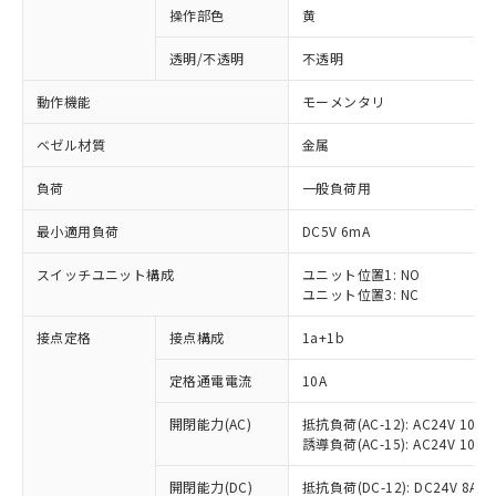
操作部色
黄
透明/不透明
不透明
動作機能
モーメンタリ
ベゼル材質
金属
負荷
一般負荷用
最小適用負荷
DC5V 6mA
スイッチユニット構成
ユニット位置1: NO
ユニット位置3: NC
接点定格
接点構成
1a+1b
定格通電電流
10A
開閉能力(AC)
抵抗負荷(AC-12): AC24V 10A/A
誘導負荷(AC-15): AC24V 10A/AC
※1 対応状況
開閉能力(DC)
抵抗負荷(DC-12): DC24V 8A/DC