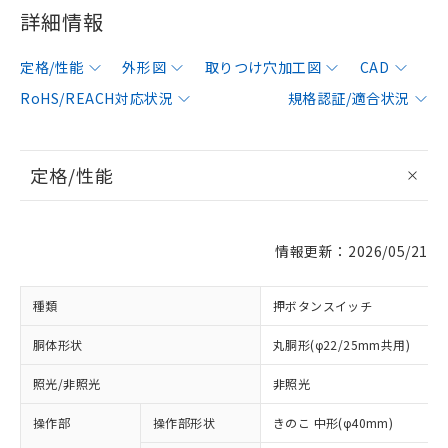
詳細情報
定格/性能
外形図
取りつけ穴加工図
CAD
RoHS/REACH対応状況
規格認証/適合状況
定格/性能
情報更新：2026/05/21
種類
押ボタンスイッチ
胴体形状
丸胴形(φ22/25mm共用)
照光/非照光
非照光
操作部
操作部形状
きのこ 中形(φ40mm)