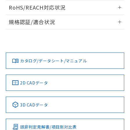
また、RoHS指令のフタル酸エステル類４
ログイン/会員登録いただくと、CADデータをダウンロー
RoHS/REACH対応状況
物質の対応では、対応完了までの期間は出
ドすることができます。
荷製品に未対応品が混在することから備考
情報更新：2026/7/29
欄に対応日を記載しておりました。
規格認証/適合状況
既に当社にて対応品への在庫切替を完了
ログイン/会員登録
EU RoHS
注意事項・凡例
A22NN-MMM-NWA-P122-NNについての規格認証/適合状況
していることから、特段のことがない限
については、「カスタマーサポートセンタ お客様相談室」ま
り、2022年1月12日より割愛しておりま
たは貴社担当オムロン営業員または販売店にお問い合わせく
す。
対応状況
対応予定月
※1
※2
ださい。
ダウンロードデータをご利用いただく前に、以下を必ずお読
みください。
カタログ/データシート/マニュアル
対応済み
ソフトウェアの使用条件
お問い合わせ
中国 RoHS
注意事項・凡例
2D CADデータ
中国 RoHS表
※1 ※2
3D CADデータ
Pb
Hg
Cd
Cr(VI)
該非判定見解書/項目別対比表
O
O
O
O