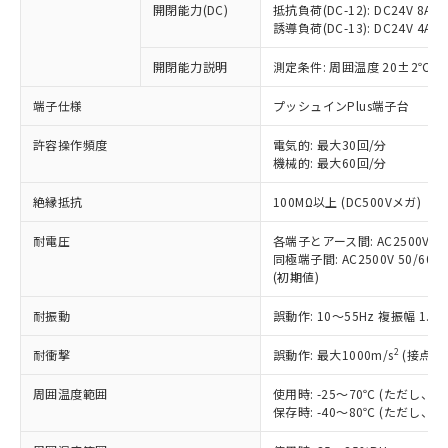
開閉能力(DC)
抵抗負荷(DC-12): DC24V 8A/DC
商品です。
誘導負荷(DC-13): DC24V 4A/DC
対応予定なし：EU RoHS指令（10物質）の
以下の条件をお読みいただき、同意のうえ
非含有に非対応の商品で、対応品を出す予
開閉能力説明
測定条件: 周囲温度 20±2℃、
ご利用ください。
定はありません。
調査・確認中：EU RoHS指令（10物質）の
端子仕様
プッシュインPlus端子台
本サービスは、当社制御機器事業取扱
※1 中国RoHS○×表
非含有の対応状況を調査中または確認中の
商品の当社在庫状況および標準価格
許容操作頻度
商品です。
電気的: 最大30回/分
(税抜)を提供させていただくもので
「○」：最大均質材料含有率が中国RoHSの
機械的: 最大60回/分
非該当品：ライセンス料など無形物で、有
す。
基準値以下であることを示します。
害物質有無と関係のない商品です。
当社制御機器事業取扱商品の中には、
絶縁抵抗
100MΩ以上 (DC500Vメガ)
「×」：最大均質材料含有率が中国RoHSの
仕入先様の事情により、非含有部品として
本サービスの対象外となる商品もある
基準値を超えていることを示します。
いたものが、含有品と判明した場合などや
当社は、これら貴社製品のうち、外国
ことをご了承ください。
耐電圧
各端子とアース間: AC2500V 50/
「－」：未確認です。当社販売部門へお問
むを得ず変更することがあります。
為替および外国貿易法に定める商品
同極端子間: AC2500V 50/60Hz
在庫状況および標準価格照会結果は、
い合わせください。
（以下｢規制貨物等」という）を輸出
(初期値)
記載している更新日時点での社内デー
*EU RoHS指令（10物質）：
または国外への提供する場合は、日本
記
タに基づき作成されるものであり、閲
説明
鉛(Pb) 1000ppm以下、 水銀(Hg) 1000ppm以下、 カド
*中国RoHS10物質の基準値 (GB/T26572)：
耐振動
誤動作: 10～55Hz 複振幅 1.
国政府の輸出許可(または役務取引許
号
覧された時点での実際の在庫および標
ミウム(Cd) 100ppm以下、
Pb(鉛) :1000ppm、 Hg(水銀) : 1000ppm、 Cd(カドミウ
可)を取得するなどの必要な手続きを
六価クロム(Cr(Ⅵ)) 1000ppm以下、ポリ臭化ビフェニル
ム) : 100ppm、
準価格とは異なる場合があることをご
類(PBB) 1000ppm以下、ポリ臭化ジフェニルエーテル類
2
耐衝撃
誤動作: 最大1000m/s
(接点開
Cr(Ⅵ)(六価クロム) : 1000ppm、 PBBs(ポリ臭化ビフェ
とります。
了承ください。
(PBDE) 1000ppm以下、フタル酸ビス(2-エチルヘキシ
○
一定数以上の在庫あり
ニル類) : 1000ppm、 PBDEs(ポリ臭化ジフェニルエーテ
当社は規制貨物を破棄する場合は、完
ル) (DEHP)(別名：DOP) 1000ppm以下、フタル酸ブチ
正式な納期状況および標準価格はお客
ル類) : 1000ppm、
周囲温度範囲
使用時: -25～70℃ (ただし
ルベンジル（BBP） 1000ppm以下、フタル酸ジブチル
全に破砕するなど、違法に輸出されな
DBP(フタル酸ジブチル) : 1000ppm、 DIBP(フタル酸ジ
様のお取引先、またはお客様担当のオ
保存時: -40～80℃ (ただし
（DBP） 1000ppm以下、フタル酸ジイソブチル
イソブチル) : 1000ppm、 BBP(フタル酸ブチルベンジ
△
一定数には満たないが在庫あり
いよう必要な手段を講じます。
ムロン制御機器販売店・当社販売員に
(DIBP) 1000ppm以下
ル) : 1000ppm、
当社は貴社製品を、核兵器、ミサイ
但し、RoHS指令で産業用監視および制御機器に対する
DEHP(フタル酸ビス(2-エチルヘキシル)) : 1000ppm