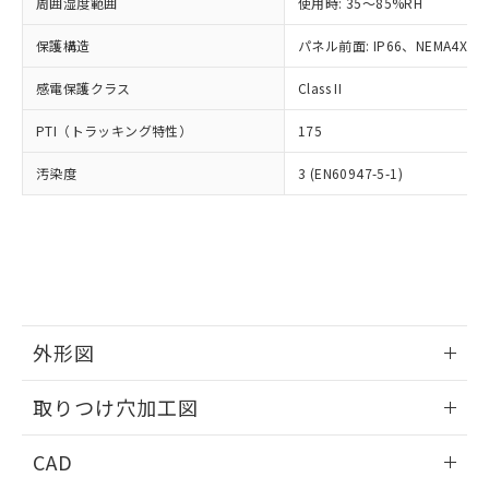
ご相談ください。
周囲湿度範囲
使用時: 35～85%RH
適用除外項目は除く。
ル、化学兵器、生物兵器またはその他
－
在庫なし(最新の在庫状況につ
オムロン制御機器販売店や当社販売拠
フタル酸エステル類の４物質については閾値を超える意
武器並びにこれらの製造装置等に一切
いては、お客様のお取引先、ま
図的な使用がないことを確認しています。
保護構造
パネル前面: IP66、NEMA4X, N
点は「
販売ネットワーク
」をご確認
※2 環境保護使用期限
使用いたしません。
たはお客様担当のオムロン制御
ください。
当社は、貴社製品を第三者に販売する
感電保護クラス
Class II
機器販売店・当社販売員にご確
在庫状況および標準価格結果を当社の
※2 対応予定月
「ｅ」：有害物質（10物質）のすべてが基
場合は、上記1、2および3の内容を当
認ください)
事前の承諾なく第三者に漏洩または開
準値以下であることを示します。
PTI（トラッキング特性）
175
該第三者に通知します。また当社は、
示しないようお願いします。
部品在庫の切り替え状況などにより、予定
「10」：通常の使用状況下において有害物
販売先および販売に係わる関係者が違
マイパーツ機能（部品リスト作成サー
空
受注生産機種、また在庫状況の
汚染度
3 (EN60947-5-1)
月が前後することがあります。
質が外部に漏えいし、環境に深刻な影響を
法に輸出するおそれがある場合は、取
ビス）をご利用いただくには、I-Web
白
情報を公開していない機種
及ぼさない年数を意味します。
り引きをいたしません。
メンバーズにご登録されている必要が
「－」：未確認です。当社販売部門へお問
あります。
い合わせください。
お客様が当ウェブサイト上で当社にご
※3 非含有証明書ダウンロード
登録された部品リストについて、当社
および当社の共同利用者が、当社の製
下記の非含有証明書をダウンロードするこ
品・サービスに関するお客様との取
とができます。
合意する
キャンセル
引・商談に必要な範囲で利用すること
外形図
をご了承ください。
EU RoHS指令（10物質）の非含有証明書
※当社の共同利用者とは、
情報更新：2026/05/21
"個人情報
取りつけ穴加工図
51物質の非含有証明書（当社基準）
の共同利用に関して"
の「1.共同利
※本証明書は発行日時点で非含有を証明す
用者の範囲」に記載されている法人を
情報更新：2026/05/21
るもので、過去に遡って非含有を証明する
CAD
指します。
ものではありません。