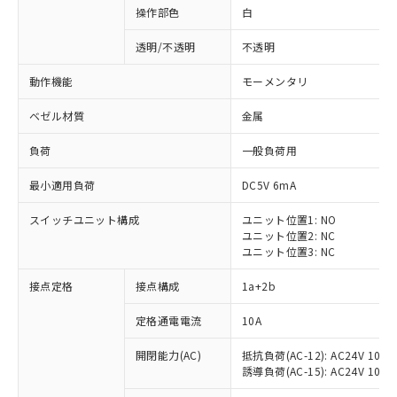
操作部色
白
透明/不透明
不透明
動作機能
モーメンタリ
ベゼル材質
金属
負荷
一般負荷用
最小適用負荷
DC5V 6mA
スイッチユニット構成
ユニット位置1: NO
ユニット位置2: NC
ユニット位置3: NC
※1 対応状況
接点定格
接点構成
1a+2b
対応済み：EU RoHS指令（10物質）の
定格通電電流
10A
非含有に対応した製品が提供可能な商品で
開閉能力(AC)
抵抗負荷(AC-12): AC24V 10A/A
す。
誘導負荷(AC-15): AC24V 10A/AC
対応予定：EU RoHS指令（10物質）の非含
ご利用条件
有に対応した製品に切り替える予定のある