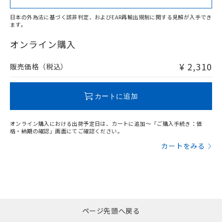
日本の外為法に基づく該非判定、およびEAR再輸出規制に関する見解が入手でき
ます。
"対応済み"や非含有の記載がされた商品であっても、流通
在庫等で未対応品が混在する可能性があります。
オンライン購入
非含有品が必要な際は、弊社営業部門もしくは販売店へお
問い合わせください。
¥ 2,310
販売価格（税込）
この製品のRoHS/REACH対応状況ページへ
カートに追加
オンライン購入における出荷予定日は、カートに追加～「ご購入手続き：価
格・納期の確認」画面にてご確認ください。
カートをみる
ページ先頭へ戻る