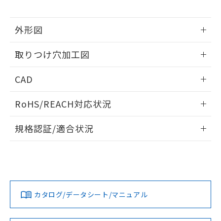
※当社の共同利用者とは、
"個人情報
51物質の非含有証明書（当社基準）
の共同利用に関して"
の「1.共同利
※本証明書は発行日時点で非含有を証明す
用者の範囲」に記載されている法人を
外形図
るもので、過去に遡って非含有を証明する
指します。
ものではありません。
情報更新：2026/05/21
また、RoHS指令のフタル酸エステル類４
取りつけ穴加工図
物質の対応では、対応完了までの期間は出
荷製品に未対応品が混在することから備考
情報更新：2026/05/21
CAD
欄に対応日を記載しておりました。
既に当社にて対応品への在庫切替を完了
ログイン/会員登録いただくと、CADデータをダウンロー
していることから、特段のことがない限
RoHS/REACH対応状況
ドすることができます。
り、2022年1月12日より割愛しておりま
情報更新：2026/7/29
す。
規格認証/適合状況
ログイン/会員登録
EU RoHS
注意事項・凡例
A22NN-MMM-NWA-P102-NNについての規格認証/適合状況
については、「カスタマーサポートセンタ お客様相談室」ま
たは貴社担当オムロン営業員または販売店にお問い合わせく
対応状況
対応予定月
※1
※2
ださい。
ダウンロードデータをご利用いただく前に、以下を必ずお読
みください。
カタログ/データシート/マニュアル
対応済み
ソフトウェアの使用条件
お問い合わせ