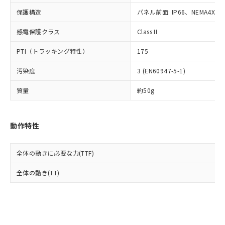
Cr(Ⅵ)(六価クロム) : 1000ppm、 PBBs(ポリ臭化ビフェ
とります。
了承ください。
(PBDE) 1000ppm以下、フタル酸ビス(2-エチルヘキシ
○
一定数以上の在庫あり
ニル類) : 1000ppm、 PBDEs(ポリ臭化ジフェニルエーテ
保護構造
パネル前面: IP66、NEMA4X, N
当社は規制貨物を破棄する場合は、完
ル) (DEHP)(別名：DOP) 1000ppm以下、フタル酸ブチ
正式な納期状況および標準価格はお客
ル類) : 1000ppm、
ルベンジル（BBP） 1000ppm以下、フタル酸ジブチル
全に破砕するなど、違法に輸出されな
DBP(フタル酸ジブチル) : 1000ppm、 DIBP(フタル酸ジ
様のお取引先、またはお客様担当のオ
（DBP） 1000ppm以下、フタル酸ジイソブチル
イソブチル) : 1000ppm、 BBP(フタル酸ブチルベンジ
感電保護クラス
Class II
△
一定数には満たないが在庫あり
いよう必要な手段を講じます。
ムロン制御機器販売店・当社販売員に
(DIBP) 1000ppm以下
ル) : 1000ppm、
当社は貴社製品を、核兵器、ミサイ
但し、RoHS指令で産業用監視および制御機器に対する
DEHP(フタル酸ビス(2-エチルヘキシル)) : 1000ppm
ご相談ください。
PTI（トラッキング特性）
175
適用除外項目は除く。
ル、化学兵器、生物兵器またはその他
－
在庫なし(最新の在庫状況につ
オムロン制御機器販売店や当社販売拠
フタル酸エステル類の４物質については閾値を超える意
武器並びにこれらの製造装置等に一切
いては、お客様のお取引先、ま
図的な使用がないことを確認しています。
点は「
販売ネットワーク
」をご確認
汚染度
3 (EN60947-5-1)
※2 環境保護使用期限
使用いたしません。
たはお客様担当のオムロン制御
ください。
当社は、貴社製品を第三者に販売する
機器販売店・当社販売員にご確
在庫状況および標準価格結果を当社の
質量
約50g
※2 対応予定月
「ｅ」：有害物質（10物質）のすべてが基
場合は、上記1、2および3の内容を当
認ください)
事前の承諾なく第三者に漏洩または開
準値以下であることを示します。
該第三者に通知します。また当社は、
示しないようお願いします。
部品在庫の切り替え状況などにより、予定
「10」：通常の使用状況下において有害物
販売先および販売に係わる関係者が違
マイパーツ機能（部品リスト作成サー
空
受注生産機種、また在庫状況の
動作特性
月が前後することがあります。
質が外部に漏えいし、環境に深刻な影響を
法に輸出するおそれがある場合は、取
ビス）をご利用いただくには、I-Web
白
情報を公開していない機種
及ぼさない年数を意味します。
り引きをいたしません。
メンバーズにご登録されている必要が
「－」：未確認です。当社販売部門へお問
あります。
全体の動きに必要な力(TTF)
い合わせください。
お客様が当ウェブサイト上で当社にご
※3 非含有証明書ダウンロード
全体の動き(TT)
登録された部品リストについて、当社
および当社の共同利用者が、当社の製
下記の非含有証明書をダウンロードするこ
品・サービスに関するお客様との取
とができます。
合意する
キャンセル
引・商談に必要な範囲で利用すること
をご了承ください。
EU RoHS指令（10物質）の非含有証明書