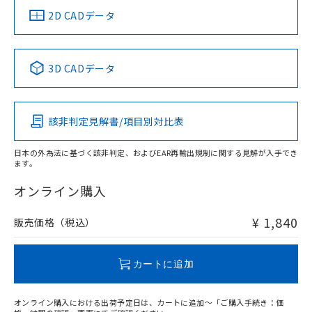
中国 RoHS
注意事項・凡例
2D CADデータ
中国 RoHS表
※1 ※2
3D CADデータ
Pb
Hg
Cd
Cr(VI)
該非判定見解書/項目別対比表
O
O
O
O
日本の外為法に基づく該非判定、およびEAR再輸出規制に関する見解が入手でき
ます。
"対応済み"や非含有の記載がされた商品であっても、流通
在庫等で未対応品が混在する可能性があります。
オンライン購入
非含有品が必要な際は、弊社営業部門もしくは販売店へお
問い合わせください。
¥ 1,840
販売価格（税込）
この製品のRoHS/REACH対応状況ページへ
カートに追加
オンライン購入における出荷予定日は、カートに追加～「ご購入手続き：価