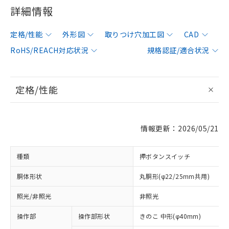
詳細情報
定格/性能
外形図
取りつけ穴加工図
CAD
RoHS/REACH対応状況
規格認証/適合状況
定格/性能
情報更新：2026/05/21
種類
押ボタンスイッチ
胴体形状
丸胴形(φ22/25mm共用)
照光/非照光
非照光
操作部
操作部形状
きのこ 中形(φ40mm)