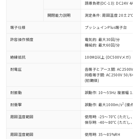
対応済み：EU RoHS指令（10物質）の
誘導負荷(DC-13): DC24V 4A/DC
非含有に対応した製品が提供可能な商品で
す。
開閉能力説明
測定条件: 周囲温度 20±2℃、
対応予定：EU RoHS指令（10物質）の非含
ご利用条件
端子仕様
プッシュインPlus端子台
有に対応した製品に切り替える予定のある
商品です。
許容操作頻度
電気的: 最大30回/分
対応予定なし：EU RoHS指令（10物質）の
機械的: 最大60回/分
以下の条件をお読みいただき、同意のうえ
非含有に非対応の商品で、対応品を出す予
ご利用ください。
定はありません。
絶縁抵抗
100MΩ以上 (DC500Vメガ)
調査・確認中：EU RoHS指令（10物質）の
本サービスは、当社制御機器事業取扱
※1 中国RoHS○×表
非含有の対応状況を調査中または確認中の
耐電圧
各端子とアース間: AC2500V 50/
商品の当社在庫状況および標準価格
商品です。
同極端子間: AC2500V 50/60Hz
(税抜)を提供させていただくもので
「○」：最大均質材料含有率が中国RoHSの
非該当品：ライセンス料など無形物で、有
(初期値)
す。
基準値以下であることを示します。
害物質有無と関係のない商品です。
当社制御機器事業取扱商品の中には、
「×」：最大均質材料含有率が中国RoHSの
耐振動
誤動作: 10～55Hz 複振幅 1.
仕入先様の事情により、非含有部品として
本サービスの対象外となる商品もある
基準値を超えていることを示します。
いたものが、含有品と判明した場合などや
当社は、これら貴社製品のうち、外国
ことをご了承ください。
2
耐衝撃
誤動作: 最大1000m/s
(接点開
「－」：未確認です。当社販売部門へお問
むを得ず変更することがあります。
為替および外国貿易法に定める商品
在庫状況および標準価格照会結果は、
い合わせください。
（以下｢規制貨物等」という）を輸出
記載している更新日時点での社内デー
周囲温度範囲
使用時: -25～70℃ (ただし
*EU RoHS指令（10物質）：
または国外への提供する場合は、日本
保存時: -40～80℃ (ただし
記
タに基づき作成されるものであり、閲
説明
鉛(Pb) 1000ppm以下、 水銀(Hg) 1000ppm以下、 カド
*中国RoHS10物質の基準値 (GB/T26572)：
国政府の輸出許可(または役務取引許
号
覧された時点での実際の在庫および標
ミウム(Cd) 100ppm以下、
Pb(鉛) :1000ppm、 Hg(水銀) : 1000ppm、 Cd(カドミウ
可)を取得するなどの必要な手続きを
六価クロム(Cr(Ⅵ)) 1000ppm以下、ポリ臭化ビフェニル
周囲湿度範囲
使用時: 35～85%RH
ム) : 100ppm、
準価格とは異なる場合があることをご
類(PBB) 1000ppm以下、ポリ臭化ジフェニルエーテル類