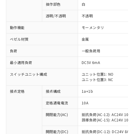
操作部色
白
透明/不透明
不透明
動作機能
モーメンタリ
ベゼル材質
金属
負荷
一般負荷用
最小適用負荷
DC5V 6mA
スイッチユニット構成
ユニット位置1: NO
ユニット位置3: NC
接点定格
接点構成
1a+1b
定格通電電流
10A
開閉能力(AC)
抵抗負荷(AC-12): AC24V 10A/A
誘導負荷(AC-15): AC24V 10A/AC
※1 対応状況
開閉能力(DC)
抵抗負荷(DC-12): DC24V 8A/DC