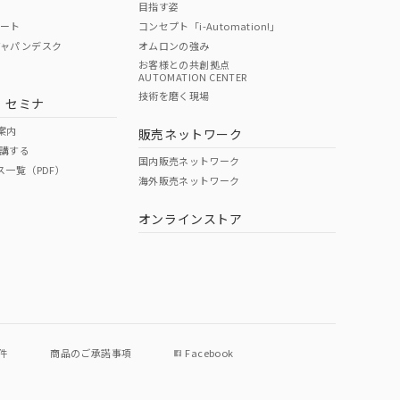
目指す姿
ポート
コンセプト「i-Automation!」
ジャパンデスク
オムロンの強み
お客様との共創拠点
AUTOMATION CENTER
DIBP
BBP
DEHP
環境保護
技術を磨く現場
・セミナ
状況ページへ
使用期限
検索ください
案内
販売ネットワーク
講する
O
O
O
e
国内販売ネットワーク
ス一覧（PDF）
海外販売ネットワーク
オンラインストア
状況ページへ
件
商品のご承諾事項
Facebook