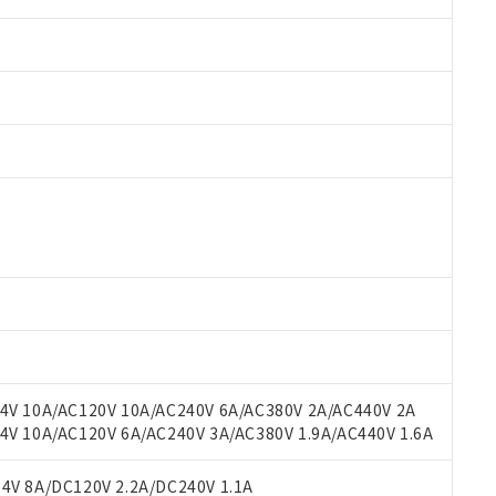
 RoHS指令（10物質）の非含有に対応した製品が提供可能な商品です
oHS指令（10物質）の非含有に対応した製品に切り替える予定のある
 RoHS指令（10物質）の非含有に非対応の商品で、対応品を出す予
 RoHS指令（10物質）の非含有の対応状況を調査中または確認中の
ンス料など無形物で、有害物質有無と関係のない商品です。
○×表
より、非含有部品としていたものが、含有品と判明した場合などやむ
みいただき、同意のうえご利用ください。
材料含有率が中国RoHSの基準値以下であることを示します。
材料含有率が中国RoHSの基準値を超えていることを示します。
、当社制御機器事業取扱商品の当社在庫状況および標準価格(税抜)
ら貴社製品のうち、外国為替および外国貿易法に定める商品（以下｢
質）：
V 10A/AC120V 10A/AC240V 6A/AC380V 2A/AC440V 2A
す。当社販売部門へお問い合わせください。
 水銀(Hg) 1000ppm以下、 カドミウム(Cd) 100ppm以下、
たは国外への提供する場合は、日本国政府の輸出許可(または役務取
 10A/AC120V 6A/AC240V 3A/AC380V 1.9A/AC440V 1.6A
000ppm以下、ポリ臭化ビフェニル類(PBB) 1000ppm以下、ポリ臭化ジフェニルエーテル類(P
事業取扱商品の中には、本サービスの対象外となる商品もあること
手続きをとります。
キシル) (DEHP)(別名：DOP) 1000ppm以下、フタル酸ブチルベンジル（BBP） 100
(GB/T26572)：
以下、フタル酸ジイソブチル (DIBP) 1000ppm以下
び標準価格照会結果は、記載している更新日時点での社内データに
物を破棄する場合は、完全に破砕するなど、違法に輸出されないよ
(水銀) : 1000ppm、 Cd(カドミウム) : 100ppm、
V 8A/DC120V 2.2A/DC240V 1.1A
業用監視および制御機器に対する適用除外項目は除く。