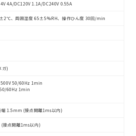
覧された時点での実際の在庫および標準価格とは異なる場合がある
1000ppm、 PBBs(ポリ臭化ビフェニル類) : 1000ppm、 PBDEs(ポリ臭化ジフェニルエーテル類
物質については閾値を超える意図的な使用がないことを確認しています。
V 4A/DC120V 1.1A/DC240V 0.55A
上の在庫あり
 1000ppm、 DIBP(フタル酸ジイソブチル) : 1000ppm、 BBP(フタル酸ブチルベンジル) :
品を、核兵器、ミサイル、化学兵器、生物兵器またはその他武器並
チルヘキシル)) : 1000ppm
況および標準価格はお客様のお取引先、またはお客様担当のオムロ
用いたしません。
0±2℃、周囲湿度 65±5%RH、操作ひん度 30回/min
ご相談ください。
は満たないが在庫あり
製品を第三者に販売する場合は、上記1、2および3の内容を当該第
機器販売店や当社販売拠点は「
販売ネットワーク
」をご確認くだ
販売先および販売に係わる関係者が違法に輸出するおそれがある場
用期限
び標準価格結果を当社の事前の承諾なく第三者に漏洩または開示し
え状況などにより、予定月が前後することがあります。
(最新の在庫状況については、お客様のお取引先、またはお客様担当
（10物質）のすべてが基準値以下であることを示します。
店・当社販売員にご確認ください)
能（部品リスト作成サービス）をご利用いただくには、I-Webメン
使用状況下において有害物質が外部に漏えいし、環境に深刻な影響を
あります。
機種、また在庫状況の情報を公開していない機種
ェブサイト上で当社にご登録された部品リストについて、当社およ
書ダウンロード
す。当社販売部門へお問い合わせください。
品・サービスに関するお客様との取引・商談に必要な範囲で利用す
合意する
キャンセル
メガ)
書をダウンロードすることができます。
利用者とは、
"個人情報の共同利用に関して"
の「1.共同利用者の
0V 50/60Hz 1min
します。
10物質）の非含有証明書
0/60Hz 1min
明書（当社基準）
日時点で非含有を証明するもので、過去に遡って非含有を証明するも
令のフタル酸エステル類４物質の対応では、対応完了までの期間は出
備考欄に対応日を記載しておりました。
振幅 1.5mm (接点開離1ms以内)
品への在庫切替を完了していることから、特段のことがない限り、20
す。
2
(接点開離1ms以内)