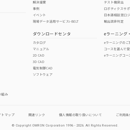
解決提案
テスト機貸出
事例
ロボティクスサ
No
No
イベント
日本語相談窓口
現場データ活用サービスi-BELT
輸出該非判定
I)
PBBs
PBDEs
DBP
ダウンロードセンタ
eラーニング
この製品の規格認証/適合
その他の認証はこちらのページからご
カタログ
eラーニングのご
マニュアル
コースを選んで受
O
O
O
2D CAD
eラーニングコー
3D CAD
電気制御CAD
在庫等で未対応品が混在する可能性があります。
ソフトウェア
問い合わせください。
この製品のRoHS/REACH対応
り組み
イトマップ
関連リンク
個人情報の
取り扱いについて
ご利用条
© Copyright OMRON Corporation 1996 - 2026.
All Rights Reserved.