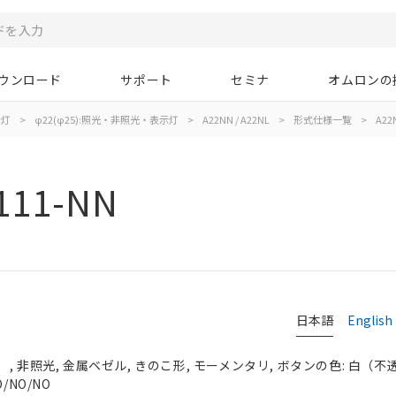
ウンロード
サポート
セミナ
オムロンの
示灯
>
φ22(φ25):照光・非照光・表示灯
>
A22NN / A22NL
>
形式仕様一覧
>
A22
111-NN
日本語
English
 非照光, 金属ベゼル, きのこ形, モーメンタリ, ボタンの色: 白（不透明）
/NO/NO