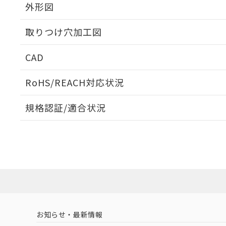
外形図
取りつけ穴加工図
CAD
ログイン/会員登録いただくと、CADデータをダウンロ
RoHS/REACH対応状況
規格認証/適合状況
EU RoHS
注意事項・凡例
UL認証
CSA認証
CEマーキング
ダウンロードデータをご利用いただく前に、以下を必ずお読
Yes
Yes
Yes
対応状況
対応予定月
※1
※2
ソフトウェアの使用条件
対応済み
LR型式承認
DNV型式承認
BV型式承認
KR
（イギリス
（ノルウェー
（フランス
（
お知らせ・最新情報
中国 RoHS
注意事項・凡例
船舶規格）
船舶規格）
船舶規格）
船