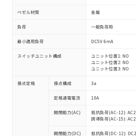
ベゼル材質
金属
負荷
一般負荷用
最小適用負荷
DC5V 6mA
※1 対応状況
スイッチユニット構成
ユニット位置1: NO
対応済み：EU
ユニット位置2: NO
対応予定：EU R
ユニット位置3: NO
対応予定なし：EU
調査・確認中：EU
ご利用条件
接点定格
接点構成
3a
非該当品：ライセ
※1 中国RoHS
仕入先様の事情に
定格通電電流
10A
があります。
以下の条件をお読
「○」：最大均質
「×」：最大均質
本サービスは
当社は、これ
*EU RoHS指令（10物
開閉能力(AC)
抵抗負荷(AC-12): AC24
「－」：未確認で
鉛(Pb) 1000ppm以下、
くものです。
う）を輸出ま
誘導負荷(AC-15): AC24V
記
説明
六価クロム(Cr(Ⅵ)) 1
当社制御機器
などの必要な
フタル酸ビス(2-エチルヘ
号
*中国RoHS10物質の基準値 
ル（DBP） 1000ppm
在庫状況およ
当社は規制貨
Pb(鉛) :1000ppm、 Hg
開閉能力(DC)
抵抗負荷(DC-12): DC24
但し、RoHS指令で産