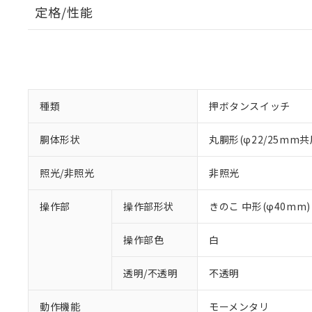
定格/性能
種類
押ボタンスイッチ
胴体形状
丸胴形(φ22/25mm共
照光/非照光
非照光
操作部
操作部形状
きのこ 中形(φ40mm)
操作部色
白
透明/不透明
不透明
動作機能
モーメンタリ