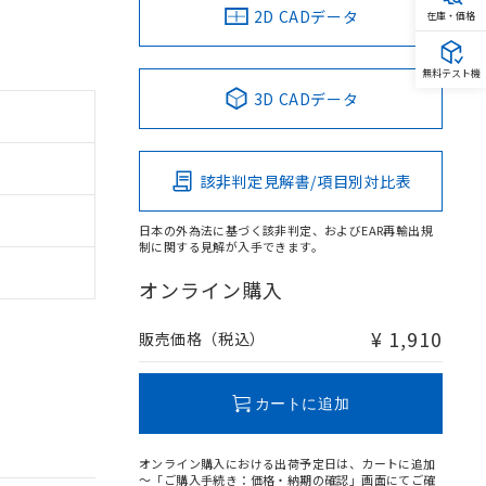
2D CADデータ
在庫・価格
無料テスト機
3D CADデータ
該非判定見解書/項目別対比表
日本の外為法に基づく該非判定、およびEAR再輸出規
制に関する見解が入手できます。
オンライン購入
¥ 1,910
販売価格（税込）
カートに追加
オンライン購入における出荷予定日は、カートに追加
～「ご購入手続き：価格・納期の確認」画面にてご確