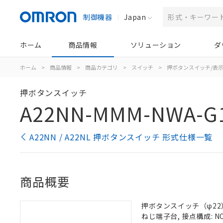
制御機器
Japan
ホーム
商品情報
ソリューション
ダ
ホーム
>
商品情報
>
商品カテゴリ
>
スイッチ
>
押ボタンスイッチ/表
押ボタンスイッチ
A22NN-MMM-NWA-G
A22NN / A22NL 押ボタンスイッチ 形式仕様一覧
商品概要
押ボタンスイッチ（φ22）,
ねじ端子台, 接点構成: NO