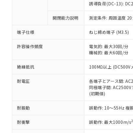
のであり、閲
ます。
Cr(Ⅵ)(六価クロム) : 
フタル酸エステル類の４
誘導負荷(DC-13): DC24
○
一定数以
DBP(フタル酸ジブチル) :
い。
当社は貴社製
DEHP(フタル酸ビス(2-エ
正式な納期状
置等に一切使
開閉能力説明
測定条件: 周囲温度 2
当社販売員に
※2 対応予定月
△
一定数に
当社は、貴社
オムロン制御
また当社は、
※2 環境保護使
在庫状況およ
部品在庫の切り替
たしません。
端子仕様
ねじ締め端子 (M3.5)
－
在庫なし
す。
「ｅ」：有害物質
機器販売
マイパーツ機
「10」：通常の
許容操作頻度
電気的: 最大30回/分
ている必要が
味します。
機械的: 最大60回/分
空
受注生産
お客様が当ウ
※3 非含有証明
「－」：未確認で
白
が、当社の製
絶縁抵抗
100MΩ以上 (DC500V
さい。
下記の非含有証明
※当社の共同
耐電圧
各端子とアース間: AC250
いる法人を指
EU RoHS指令（
同極端子間: AC2500V 5
51物質の非含有証
(初期値)
※本証明書は発行
また、RoHS指
混在することから
耐振動
誤動作: 10～55Hz 複
既に当社にて対応
り割愛しておりま
耐衝撃
誤動作: 最大1000m/s