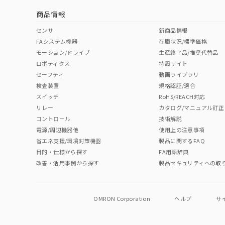
商品情報
No
No
No
No
中国 RoHS表
※1 ※2
センサ
新商品情報
FAシステム機器
在庫状況/標準価格
Pb
Hg
Cd
Cr(V
モーション/ドライブ
生産終了品/推奨代替品
ロボティクス
特設サイト
セーフティ
動画ライブラリ
検査装置
規格認証/適合
O
O
O
O
スイッチ
RoHS/REACH対応
リレー
カタログ/マニュアル訂正
コントロール
技術解説
"対応済み"や非含有の記載がされた商品であっても、流通
電源/周辺機器他
使用上の注意事項
非含有品が必要な際は、弊社営業部門もしくは販売店へお
省エネ支援/環境対策機器
製品に関するFAQ
目的・仕様から探す
FA用語辞典
改善・活用事例から探す
製品セキュリティへの取
OMRON Corporation
ヘルプ
サ