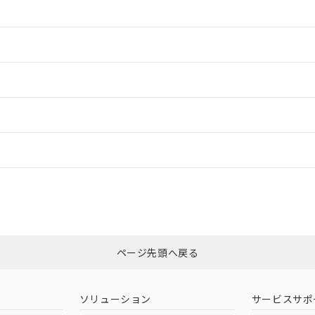
情報更新：2
情報更新：2
ードすることができます。
情報更新：
ログイン/会員登録
CCC認証
電波法
みください。
Yes
N/A
非含有証明書
※3
ページ先頭へ戻る
ダウンロードはこちら
型式承認
NK型式承認
ABS型式承認
韓国
（日本
（アメリカ
ソリューション
サービスサポ
舶規格）
船舶規格）
船舶規格）