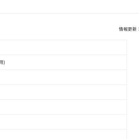
情報更新：2
用)