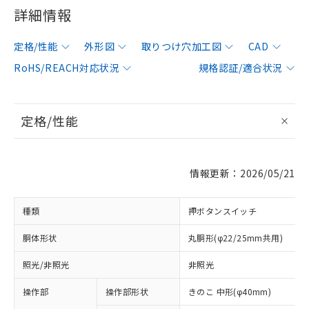
詳細情報
定格/性能
外形図
取りつけ穴加工図
CAD
RoHS/REACH対応状況
規格認証/適合状況
定格/性能
情報更新：2026/05/21
種類
押ボタンスイッチ
胴体形状
丸胴形(φ22/25mm共用)
照光/非照光
非照光
操作部
操作部形状
きのこ 中形(φ40mm)