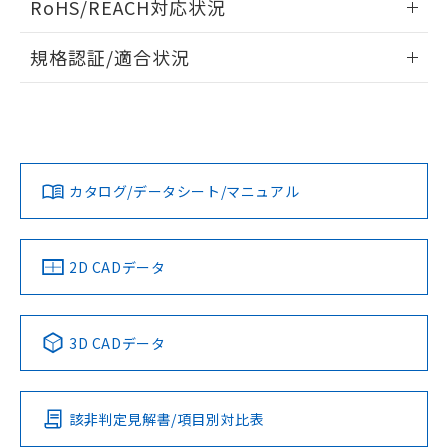
RoHS/REACH対応状況
ドすることができます。
物質の対応では、対応完了までの期間は出
荷製品に未対応品が混在することから備考
情報更新：2026/7/29
規格認証/適合状況
欄に対応日を記載しておりました。
既に当社にて対応品への在庫切替を完了
ログイン/会員登録
EU RoHS
注意事項・凡例
UL認証
していることから、特段のことがない限
CSA認証
CEマーキング
り、2022年1月12日より割愛しておりま
Yes
Yes
Yes
す。
対応状況
対応予定月
※1
※2
ダウンロードデータをご利用いただく前に、以下を必ずお読
みください。
カタログ/データシート/マニュアル
対応済み
ソフトウェアの使用条件
LR型式承認
DNV型式承認
BV型式承認
KR型式承
（イギリス
（ノルウェー
（フランス
（韓国
船舶規格）
船舶規格）
船舶規格）
船舶規格
中国 RoHS
注意事項・凡例
2D CADデータ
No
No
No
No
中国 RoHS表
※1 ※2
3D CADデータ
この製品の規格認証/適合状況ページへ
Pb
Hg
Cd
Cr(VI)
その他の認証はこちらのページからご検索ください
該非判定見解書/項目別対比表
O
O
O
O