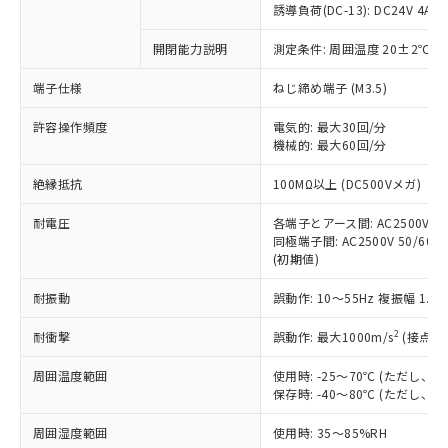
商品です。
誘導負荷(DC-13): DC24V 4A/DC
対応予定なし：EU RoHS指令（10物質）の
以下の条件をお読みいただき、同意のうえ
開閉能力説明
測定条件: 周囲温度 20±2℃、
非含有に非対応の商品で、対応品を出す予
ご利用ください。
定はありません。
端子仕様
ねじ締め端子 (M3.5)
調査・確認中：EU RoHS指令（10物質）の
本サービスは、当社制御機器事業取扱
※1 中国RoHS○×表
非含有の対応状況を調査中または確認中の
商品の当社在庫状況および標準価格
許容操作頻度
電気的: 最大30回/分
商品です。
機械的: 最大60回/分
(税抜)を提供させていただくもので
「○」：最大均質材料含有率が中国RoHSの
非該当品：ライセンス料など無形物で、有
す。
基準値以下であることを示します。
害物質有無と関係のない商品です。
絶縁抵抗
100MΩ以上 (DC500Vメガ)
当社制御機器事業取扱商品の中には、
「×」：最大均質材料含有率が中国RoHSの
仕入先様の事情により、非含有部品として
本サービスの対象外となる商品もある
基準値を超えていることを示します。
いたものが、含有品と判明した場合などや
耐電圧
各端子とアース間: AC2500V 50/
当社は、これら貴社製品のうち、外国
ことをご了承ください。
「－」：未確認です。当社販売部門へお問
むを得ず変更することがあります。
同極端子間: AC2500V 50/60Hz
為替および外国貿易法に定める商品
在庫状況および標準価格照会結果は、
い合わせください。
(初期値)
（以下｢規制貨物等」という）を輸出
記載している更新日時点での社内デー
*EU RoHS指令（10物質）：
または国外への提供する場合は、日本
記
タに基づき作成されるものであり、閲
説明
耐振動
誤動作: 10～55Hz 複振幅 1.
鉛(Pb) 1000ppm以下、 水銀(Hg) 1000ppm以下、 カド
*中国RoHS10物質の基準値 (GB/T26572)：
国政府の輸出許可(または役務取引許
号
覧された時点での実際の在庫および標
ミウム(Cd) 100ppm以下、
Pb(鉛) :1000ppm、 Hg(水銀) : 1000ppm、 Cd(カドミウ
可)を取得するなどの必要な手続きを
六価クロム(Cr(Ⅵ)) 1000ppm以下、ポリ臭化ビフェニル
ム) : 100ppm、
準価格とは異なる場合があることをご
2
耐衝撃
誤動作: 最大1000m/s
(接点開
類(PBB) 1000ppm以下、ポリ臭化ジフェニルエーテル類
Cr(Ⅵ)(六価クロム) : 1000ppm、 PBBs(ポリ臭化ビフェ
とります。
了承ください。
(PBDE) 1000ppm以下、フタル酸ビス(2-エチルヘキシ
○
一定数以上の在庫あり
ニル類) : 1000ppm、 PBDEs(ポリ臭化ジフェニルエーテ
当社は規制貨物を破棄する場合は、完
ル) (DEHP)(別名：DOP) 1000ppm以下、フタル酸ブチ
周囲温度範囲
使用時: -25～70℃ (ただし
正式な納期状況および標準価格はお客
ル類) : 1000ppm、
ルベンジル（BBP） 1000ppm以下、フタル酸ジブチル
全に破砕するなど、違法に輸出されな
DBP(フタル酸ジブチル) : 1000ppm、 DIBP(フタル酸ジ
保存時: -40～80℃ (ただし
様のお取引先、またはお客様担当のオ
（DBP） 1000ppm以下、フタル酸ジイソブチル
イソブチル) : 1000ppm、 BBP(フタル酸ブチルベンジ
△
一定数には満たないが在庫あり
いよう必要な手段を講じます。
ムロン制御機器販売店・当社販売員に
(DIBP) 1000ppm以下
ル) : 1000ppm、
周囲湿度範囲
使用時: 35～85%RH
当社は貴社製品を、核兵器、ミサイ
但し、RoHS指令で産業用監視および制御機器に対する
DEHP(フタル酸ビス(2-エチルヘキシル)) : 1000ppm
ご相談ください。