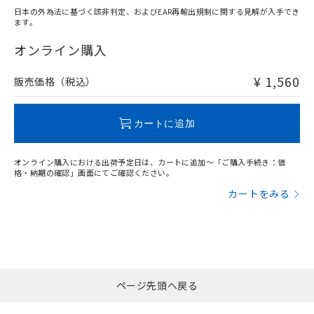
日本の外為法に基づく該非判定、およびEAR再輸出規制に関する見解が入手でき
ます。
"対応済み"や非含有の記載がされた商品であっても、流通
在庫等で未対応品が混在する可能性があります。
オンライン購入
非含有品が必要な際は、弊社営業部門もしくは販売店へお
問い合わせください。
¥ 1,560
販売価格（税込）
この製品のRoHS/REACH対応状況ページへ
カートに追加
オンライン購入における出荷予定日は、カートに追加～「ご購入手続き：価
格・納期の確認」画面にてご確認ください。
カートをみる
ページ先頭へ戻る