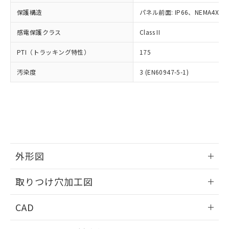
適用除外項目は除く。
ル、化学兵器、生物兵器またはその他
－
在庫なし(最新の在庫状況につ
オムロン制御機器販売店や当社販売拠
フタル酸エステル類の４物質については閾値を超える意
保護構造
パネル前面: IP66、NEMA4X, N
武器並びにこれらの製造装置等に一切
いては、お客様のお取引先、ま
図的な使用がないことを確認しています。
点は「
販売ネットワーク
」をご確認
※2 環境保護使用期限
使用いたしません。
たはお客様担当のオムロン制御
ください。
感電保護クラス
Class II
当社は、貴社製品を第三者に販売する
機器販売店・当社販売員にご確
在庫状況および標準価格結果を当社の
※2 対応予定月
「ｅ」：有害物質（10物質）のすべてが基
場合は、上記1、2および3の内容を当
認ください)
事前の承諾なく第三者に漏洩または開
PTI（トラッキング特性）
175
準値以下であることを示します。
該第三者に通知します。また当社は、
示しないようお願いします。
部品在庫の切り替え状況などにより、予定
「10」：通常の使用状況下において有害物
販売先および販売に係わる関係者が違
マイパーツ機能（部品リスト作成サー
汚染度
3 (EN60947-5-1)
空
受注生産機種、また在庫状況の
月が前後することがあります。
質が外部に漏えいし、環境に深刻な影響を
法に輸出するおそれがある場合は、取
ビス）をご利用いただくには、I-Web
白
情報を公開していない機種
及ぼさない年数を意味します。
り引きをいたしません。
メンバーズにご登録されている必要が
「－」：未確認です。当社販売部門へお問
あります。
い合わせください。
お客様が当ウェブサイト上で当社にご
※3 非含有証明書ダウンロード
登録された部品リストについて、当社
および当社の共同利用者が、当社の製
下記の非含有証明書をダウンロードするこ
品・サービスに関するお客様との取
とができます。
外形図
合意する
キャンセル
引・商談に必要な範囲で利用すること
をご了承ください。
情報更新：2026/05/21
EU RoHS指令（10物質）の非含有証明書
※当社の共同利用者とは、
"個人情報
取りつけ穴加工図
51物質の非含有証明書（当社基準）
の共同利用に関して"
の「1.共同利
※本証明書は発行日時点で非含有を証明す
情報更新：2026/05/21
用者の範囲」に記載されている法人を
CAD
るもので、過去に遡って非含有を証明する
指します。
ものではありません。
ログイン/会員登録いただくと、CADデータをダウンロー
また、RoHS指令のフタル酸エステル類４