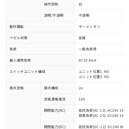
操作部色
白
透明/不透明
不透明
動作機能
モーメンタリ
ベゼル材質
金属
負荷
一般負荷用
最小適用負荷
DC5V 6mA
スイッチユニット構成
ユニット位置1: NO
ユニット位置3: NO
接点定格
接点構成
2a
※1 対応状況
定格通電電流
10A
対応済み：EU RoHS指令（10物質）の
非含有に対応した製品が提供可能な商品で
開閉能力(AC)
抵抗負荷(AC-12): AC24V 10A/A
す。
誘導負荷(AC-15): AC24V 10A/AC
対応予定：EU RoHS指令（10物質）の非含
ご利用条件
有に対応した製品に切り替える予定のある
開閉能力(DC)
抵抗負荷(DC-12): DC24V 8A/DC