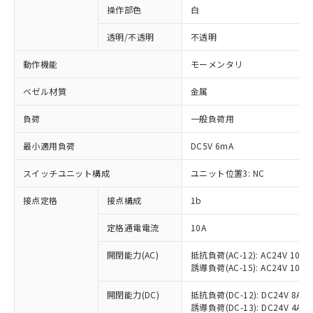
操作部色
白
透明/不透明
不透明
動作機能
モーメンタリ
ベゼル材質
金属
負荷
一般負荷用
最小適用負荷
DC5V 6mA
スイッチユニット構成
ユニット位置3: NC
接点定格
接点構成
1b
※1 対応状況
定格通電電流
10A
対応済み：EU RoHS指令（10物質）の
非含有に対応した製品が提供可能な商品で
開閉能力(AC)
抵抗負荷(AC-12): AC24V 10A/A
誘導負荷(AC-15): AC24V 10A/AC
す。
対応予定：EU RoHS指令（10物質）の非含
ご利用条件
開閉能力(DC)
抵抗負荷(DC-12): DC24V 8A/DC
有に対応した製品に切り替える予定のある
誘導負荷(DC-13): DC24V 4A/DC