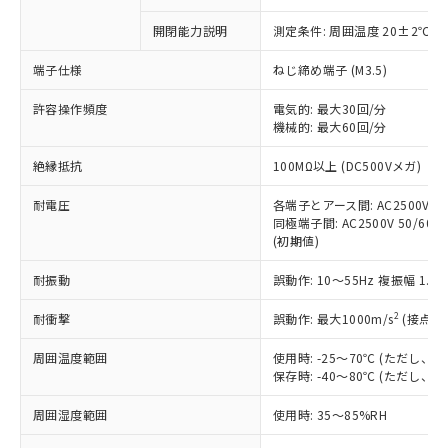
商品です。
対応予定なし：EU RoHS指令（10物質）の
開閉能力説明
測定条件: 周囲温度 20±2℃、
以下の条件をお読みいただき、同意のうえ
非含有に非対応の商品で、対応品を出す予
ご利用ください。
定はありません。
端子仕様
ねじ締め端子 (M3.5)
調査・確認中：EU RoHS指令（10物質）の
本サービスは、当社制御機器事業取扱
※1 中国RoHS○×表
非含有の対応状況を調査中または確認中の
許容操作頻度
電気的: 最大30回/分
商品の当社在庫状況および標準価格
商品です。
機械的: 最大60回/分
(税抜)を提供させていただくもので
「○」：最大均質材料含有率が中国RoHSの
非該当品：ライセンス料など無形物で、有
す。
絶縁抵抗
基準値以下であることを示します。
100MΩ以上 (DC500Vメガ)
害物質有無と関係のない商品です。
当社制御機器事業取扱商品の中には、
「×」：最大均質材料含有率が中国RoHSの
仕入先様の事情により、非含有部品として
本サービスの対象外となる商品もある
耐電圧
各端子とアース間: AC2500V 50/
基準値を超えていることを示します。
いたものが、含有品と判明した場合などや
当社は、これら貴社製品のうち、外国
ことをご了承ください。
同極端子間: AC2500V 50/60Hz
「－」：未確認です。当社販売部門へお問
むを得ず変更することがあります。
為替および外国貿易法に定める商品
(初期値)
在庫状況および標準価格照会結果は、
い合わせください。
（以下｢規制貨物等」という）を輸出
記載している更新日時点での社内デー
*EU RoHS指令（10物質）：
または国外への提供する場合は、日本
耐振動
誤動作: 10～55Hz 複振幅 1.
記
タに基づき作成されるものであり、閲
説明
鉛(Pb) 1000ppm以下、 水銀(Hg) 1000ppm以下、 カド
*中国RoHS10物質の基準値 (GB/T26572)：
国政府の輸出許可(または役務取引許
号
覧された時点での実際の在庫および標
ミウム(Cd) 100ppm以下、
Pb(鉛) :1000ppm、 Hg(水銀) : 1000ppm、 Cd(カドミウ
2
耐衝撃
誤動作: 最大1000m/s
(接点開
可)を取得するなどの必要な手続きを
六価クロム(Cr(Ⅵ)) 1000ppm以下、ポリ臭化ビフェニル
ム) : 100ppm、
準価格とは異なる場合があることをご
類(PBB) 1000ppm以下、ポリ臭化ジフェニルエーテル類
Cr(Ⅵ)(六価クロム) : 1000ppm、 PBBs(ポリ臭化ビフェ
とります。
了承ください。
(PBDE) 1000ppm以下、フタル酸ビス(2-エチルヘキシ
○
一定数以上の在庫あり
ニル類) : 1000ppm、 PBDEs(ポリ臭化ジフェニルエーテ
周囲温度範囲
使用時: -25～70℃ (ただし
当社は規制貨物を破棄する場合は、完
ル) (DEHP)(別名：DOP) 1000ppm以下、フタル酸ブチ
正式な納期状況および標準価格はお客
ル類) : 1000ppm、
保存時: -40～80℃ (ただし
ルベンジル（BBP） 1000ppm以下、フタル酸ジブチル
全に破砕するなど、違法に輸出されな
DBP(フタル酸ジブチル) : 1000ppm、 DIBP(フタル酸ジ
様のお取引先、またはお客様担当のオ
（DBP） 1000ppm以下、フタル酸ジイソブチル
イソブチル) : 1000ppm、 BBP(フタル酸ブチルベンジ
△
一定数には満たないが在庫あり
いよう必要な手段を講じます。
ムロン制御機器販売店・当社販売員に
(DIBP) 1000ppm以下
ル) : 1000ppm、
周囲湿度範囲
使用時: 35～85%RH
当社は貴社製品を、核兵器、ミサイ
但し、RoHS指令で産業用監視および制御機器に対する
DEHP(フタル酸ビス(2-エチルヘキシル)) : 1000ppm
ご相談ください。
適用除外項目は除く。
ル、化学兵器、生物兵器またはその他