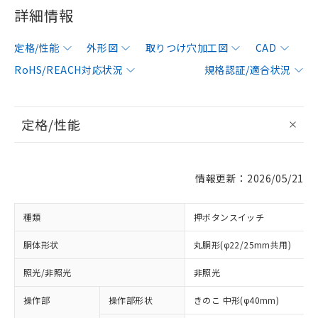
詳細情報
定格/性能
外形図
取りつけ穴加工図
CAD
RoHS/REACH対応状況
規格認証/適合状況
定格/性能
情報更新：2026/05/21
種類
押ボタンスイッチ
胴体形状
丸胴形(φ22/25mm共用)
照光/非照光
非照光
操作部
操作部形状
きのこ 中形(φ40mm)