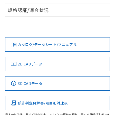
物質の対応では、対応完了までの期間は出
情報更新：2026/7/29
荷製品に未対応品が混在することから備考
規格認証/適合状況
欄に対応日を記載しておりました。
ログイン/会員登録
EU RoHS
注意事項・凡例
既に当社にて対応品への在庫切替を完了
UL認証
CSA認証
CEマーキング
していることから、特段のことがない限
り、2022年1月12日より割愛しておりま
Yes
Yes
Yes
対応状況
対応予定月
※1
※2
す。
ダウンロードデータをご利用いただく前に、以下を必ずお読
みください。
カタログ/データシート/マニュアル
対応済み
ソフトウェアの使用条件
LR型式承認
DNV型式承認
BV型式承認
KR型式承
（イギリス
（ノルウェー
（フランス
（韓国
船舶規格）
船舶規格）
船舶規格）
船舶規格
中国 RoHS
注意事項・凡例
2D CADデータ
No
No
No
No
中国 RoHS表
※1 ※2
3D CADデータ
この製品の規格認証/適合状況ページへ
Pb
Hg
Cd
Cr(VI)
その他の認証はこちらのページからご検索ください
該非判定見解書/項目別対比表
O
O
O
O
日本の外為法に基づく該非判定、およびEAR再輸出規制に関する見解が入手でき