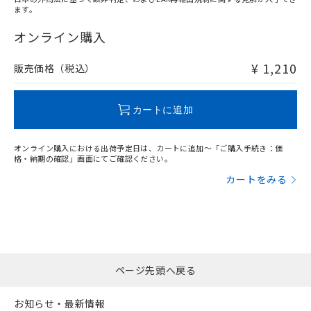
ます。
"対応済み"や非含有の記載がされた商品であっても、流通
在庫等で未対応品が混在する可能性があります。
オンライン購入
非含有品が必要な際は、弊社営業部門もしくは販売店へお
問い合わせください。
¥ 1,210
販売価格（税込）
この製品のRoHS/REACH対応状況ページへ
カートに追加
オンライン購入における出荷予定日は、カートに追加～「ご購入手続き：価
格・納期の確認」画面にてご確認ください。
カートをみる
ページ先頭へ戻る
お知らせ・最新情報