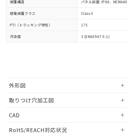
－
在庫なし(最新の在庫状況につ
オムロン制御機器販売店や当社販売拠
保護構造
パネル前面: IP66、NEMA4X, N
フタル酸エステル類の４物質については閾値を超える意
武器並びにこれらの製造装置等に一切
いては、お客様のお取引先、ま
図的な使用がないことを確認しています。
点は「
販売ネットワーク
」をご確認
※2 環境保護使用期限
使用いたしません。
たはお客様担当のオムロン制御
感電保護クラス
Class II
ください。
当社は、貴社製品を第三者に販売する
機器販売店・当社販売員にご確
在庫状況および標準価格結果を当社の
※2 対応予定月
「ｅ」：有害物質（10物質）のすべてが基
場合は、上記1、2および3の内容を当
PTI（トラッキング特性）
175
認ください)
事前の承諾なく第三者に漏洩または開
準値以下であることを示します。
該第三者に通知します。また当社は、
示しないようお願いします。
部品在庫の切り替え状況などにより、予定
「10」：通常の使用状況下において有害物
汚染度
3 (EN60947-5-1)
販売先および販売に係わる関係者が違
マイパーツ機能（部品リスト作成サー
空
受注生産機種、また在庫状況の
月が前後することがあります。
質が外部に漏えいし、環境に深刻な影響を
法に輸出するおそれがある場合は、取
ビス）をご利用いただくには、I-Web
白
情報を公開していない機種
及ぼさない年数を意味します。
り引きをいたしません。
メンバーズにご登録されている必要が
「－」：未確認です。当社販売部門へお問
あります。
い合わせください。
お客様が当ウェブサイト上で当社にご
※3 非含有証明書ダウンロード
登録された部品リストについて、当社
および当社の共同利用者が、当社の製
下記の非含有証明書をダウンロードするこ
品・サービスに関するお客様との取
外形図
とができます。
合意する
キャンセル
引・商談に必要な範囲で利用すること
をご了承ください。
情報更新：2026/05/21
EU RoHS指令（10物質）の非含有証明書
取りつけ穴加工図
※当社の共同利用者とは、
"個人情報
51物質の非含有証明書（当社基準）
の共同利用に関して"
の「1.共同利
情報更新：2026/05/21
※本証明書は発行日時点で非含有を証明す
用者の範囲」に記載されている法人を
CAD
るもので、過去に遡って非含有を証明する
指します。
ものではありません。
ログイン/会員登録いただくと、CADデータをダウンロー
RoHS/REACH対応状況
また、RoHS指令のフタル酸エステル類４
ドすることができます。