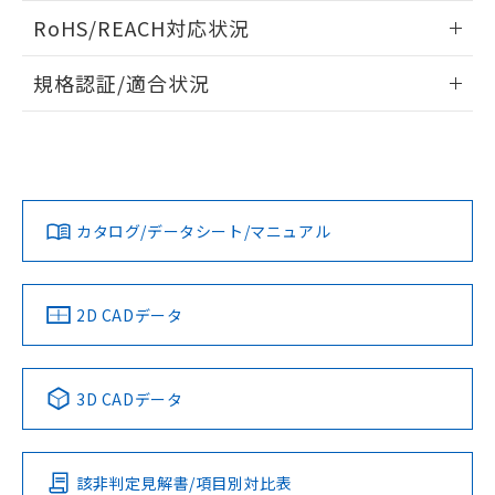
また、RoHS指令のフタル酸エステル類４
ログイン/会員登録いただくと、CADデータをダウンロー
RoHS/REACH対応状況
物質の対応では、対応完了までの期間は出
ドすることができます。
荷製品に未対応品が混在することから備考
情報更新：2026/7/29
欄に対応日を記載しておりました。
規格認証/適合状況
既に当社にて対応品への在庫切替を完了
ログイン/会員登録
EU RoHS
注意事項・凡例
A22NN-MMM-NRA-P222-NNについての規格認証/適合状況に
していることから、特段のことがない限
ついては、「カスタマーサポートセンタ お客様相談室」また
り、2022年1月12日より割愛しておりま
は貴社担当オムロン営業員または販売店にお問い合わせくだ
す。
対応状況
対応予定月
※1
※2
さい。
ダウンロードデータをご利用いただく前に、以下を必ずお読
みください。
カタログ/データシート/マニュアル
対応済み
ソフトウェアの使用条件
お問い合わせ
中国 RoHS
注意事項・凡例
2D CADデータ
中国 RoHS表
※1 ※2
3D CADデータ
Pb
Hg
Cd
Cr(VI)
該非判定見解書/項目別対比表
O
O
O
O