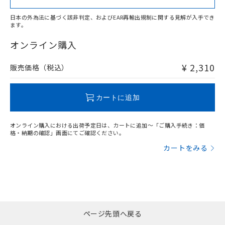
日本の外為法に基づく該非判定、およびEAR再輸出規制に関する見解が入手でき
ます。
"対応済み"や非含有の記載がされた商品であっても、流通
在庫等で未対応品が混在する可能性があります。
オンライン購入
非含有品が必要な際は、弊社営業部門もしくは販売店へお
問い合わせください。
¥ 2,310
販売価格（税込）
この製品のRoHS/REACH対応状況ページへ
カートに追加
オンライン購入における出荷予定日は、カートに追加～「ご購入手続き：価
格・納期の確認」画面にてご確認ください。
カートをみる
ページ先頭へ戻る