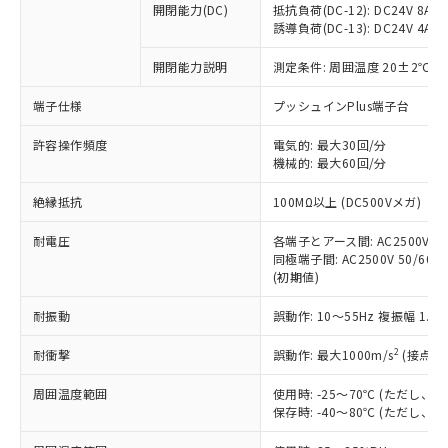
開閉能力(DC)
抵抗負荷(DC-12): DC24V 8A/DC
商品です。
誘導負荷(DC-13): DC24V 4A/DC
対応予定なし：EU RoHS指令（10物質）の
以下の条件をお読みいただき、同意のうえ
非含有に非対応の商品で、対応品を出す予
開閉能力説明
測定条件: 周囲温度 20±2℃、
ご利用ください。
定はありません。
調査・確認中：EU RoHS指令（10物質）の
端子仕様
プッシュインPlus端子台
本サービスは、当社制御機器事業取扱
※1 中国RoHS○×表
非含有の対応状況を調査中または確認中の
商品の当社在庫状況および標準価格
許容操作頻度
商品です。
電気的: 最大30回/分
(税抜)を提供させていただくもので
「○」：最大均質材料含有率が中国RoHSの
機械的: 最大60回/分
非該当品：ライセンス料など無形物で、有
す。
基準値以下であることを示します。
害物質有無と関係のない商品です。
当社制御機器事業取扱商品の中には、
絶縁抵抗
100MΩ以上 (DC500Vメガ)
「×」：最大均質材料含有率が中国RoHSの
仕入先様の事情により、非含有部品として
本サービスの対象外となる商品もある
基準値を超えていることを示します。
いたものが、含有品と判明した場合などや
当社は、これら貴社製品のうち、外国
ことをご了承ください。
耐電圧
各端子とアース間: AC2500V 50/
「－」：未確認です。当社販売部門へお問
むを得ず変更することがあります。
為替および外国貿易法に定める商品
同極端子間: AC2500V 50/60Hz
在庫状況および標準価格照会結果は、
い合わせください。
（以下｢規制貨物等」という）を輸出
(初期値)
記載している更新日時点での社内デー
*EU RoHS指令（10物質）：
または国外への提供する場合は、日本
記
タに基づき作成されるものであり、閲
説明
鉛(Pb) 1000ppm以下、 水銀(Hg) 1000ppm以下、 カド
*中国RoHS10物質の基準値 (GB/T26572)：
耐振動
誤動作: 10～55Hz 複振幅 1.
国政府の輸出許可(または役務取引許
号
覧された時点での実際の在庫および標
ミウム(Cd) 100ppm以下、
Pb(鉛) :1000ppm、 Hg(水銀) : 1000ppm、 Cd(カドミウ
可)を取得するなどの必要な手続きを
六価クロム(Cr(Ⅵ)) 1000ppm以下、ポリ臭化ビフェニル
ム) : 100ppm、
準価格とは異なる場合があることをご
類(PBB) 1000ppm以下、ポリ臭化ジフェニルエーテル類
2
耐衝撃
誤動作: 最大1000m/s
(接点開
Cr(Ⅵ)(六価クロム) : 1000ppm、 PBBs(ポリ臭化ビフェ
とります。
了承ください。
(PBDE) 1000ppm以下、フタル酸ビス(2-エチルヘキシ
○
一定数以上の在庫あり
ニル類) : 1000ppm、 PBDEs(ポリ臭化ジフェニルエーテ
当社は規制貨物を破棄する場合は、完
ル) (DEHP)(別名：DOP) 1000ppm以下、フタル酸ブチ
正式な納期状況および標準価格はお客
ル類) : 1000ppm、
周囲温度範囲
使用時: -25～70℃ (ただし
ルベンジル（BBP） 1000ppm以下、フタル酸ジブチル
全に破砕するなど、違法に輸出されな
DBP(フタル酸ジブチル) : 1000ppm、 DIBP(フタル酸ジ
様のお取引先、またはお客様担当のオ
保存時: -40～80℃ (ただし
（DBP） 1000ppm以下、フタル酸ジイソブチル
イソブチル) : 1000ppm、 BBP(フタル酸ブチルベンジ
△
一定数には満たないが在庫あり
いよう必要な手段を講じます。
ムロン制御機器販売店・当社販売員に
(DIBP) 1000ppm以下
ル) : 1000ppm、
当社は貴社製品を、核兵器、ミサイ
但し、RoHS指令で産業用監視および制御機器に対する
DEHP(フタル酸ビス(2-エチルヘキシル)) : 1000ppm