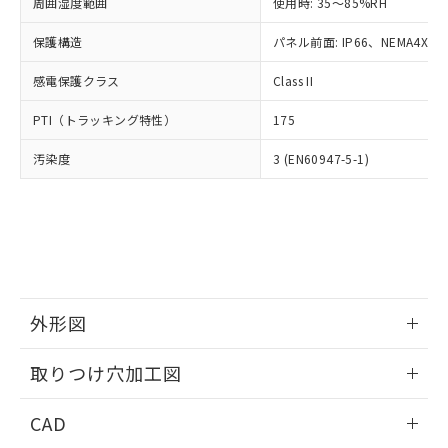
ご相談ください。
周囲湿度範囲
使用時: 35～85%RH
適用除外項目は除く。
ル、化学兵器、生物兵器またはその他
－
在庫なし(最新の在庫状況につ
オムロン制御機器販売店や当社販売拠
フタル酸エステル類の４物質については閾値を超える意
武器並びにこれらの製造装置等に一切
いては、お客様のお取引先、ま
図的な使用がないことを確認しています。
保護構造
パネル前面: IP66、NEMA4X, N
点は「
販売ネットワーク
」をご確認
※2 環境保護使用期限
使用いたしません。
たはお客様担当のオムロン制御
ください。
当社は、貴社製品を第三者に販売する
感電保護クラス
Class II
機器販売店・当社販売員にご確
在庫状況および標準価格結果を当社の
※2 対応予定月
「ｅ」：有害物質（10物質）のすべてが基
場合は、上記1、2および3の内容を当
認ください)
事前の承諾なく第三者に漏洩または開
準値以下であることを示します。
PTI（トラッキング特性）
175
該第三者に通知します。また当社は、
示しないようお願いします。
部品在庫の切り替え状況などにより、予定
「10」：通常の使用状況下において有害物
販売先および販売に係わる関係者が違
マイパーツ機能（部品リスト作成サー
空
受注生産機種、また在庫状況の
汚染度
3 (EN60947-5-1)
月が前後することがあります。
質が外部に漏えいし、環境に深刻な影響を
法に輸出するおそれがある場合は、取
ビス）をご利用いただくには、I-Web
白
情報を公開していない機種
及ぼさない年数を意味します。
り引きをいたしません。
メンバーズにご登録されている必要が
「－」：未確認です。当社販売部門へお問
あります。
い合わせください。
お客様が当ウェブサイト上で当社にご
※3 非含有証明書ダウンロード
登録された部品リストについて、当社
および当社の共同利用者が、当社の製
下記の非含有証明書をダウンロードするこ
品・サービスに関するお客様との取
とができます。
合意する
キャンセル
引・商談に必要な範囲で利用すること
外形図
をご了承ください。
EU RoHS指令（10物質）の非含有証明書
※当社の共同利用者とは、
情報更新：2026/05/21
"個人情報
取りつけ穴加工図
51物質の非含有証明書（当社基準）
の共同利用に関して"
の「1.共同利
※本証明書は発行日時点で非含有を証明す
用者の範囲」に記載されている法人を
情報更新：2026/05/21
るもので、過去に遡って非含有を証明する
CAD
指します。
ものではありません。