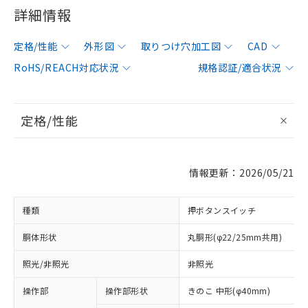
詳細情報
定格/性能
外形図
取りつけ穴加工図
CAD
RoHS/REACH対応状況
規格認証/適合状況
定格/性能
情報更新：2026/05/21
種類
押ボタンスイッチ
胴体形状
丸胴形(φ22/25mm共用)
照光/非照光
非照光
操作部
操作部形状
きのこ 中形(φ40mm)