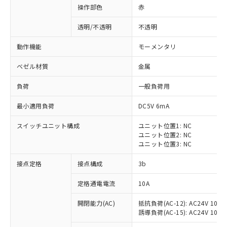
操作部色
赤
透明/不透明
不透明
動作機能
モーメンタリ
ベゼル材質
金属
負荷
一般負荷用
最小適用負荷
DC5V 6mA
スイッチユニット構成
ユニット位置1: NC
ユニット位置2: NC
ユニット位置3: NC
※1 対応状況
接点定格
接点構成
3b
対応済み：EU RoHS指令（10物質）の
定格通電電流
10A
非含有に対応した製品が提供可能な商品で
開閉能力(AC)
抵抗負荷(AC-12): AC24V 10A/A
す。
誘導負荷(AC-15): AC24V 10A/AC
対応予定：EU RoHS指令（10物質）の非含
ご利用条件
有に対応した製品に切り替える予定のある