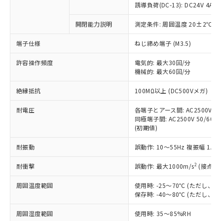
商品です。
誘導負荷(DC-13): DC24V 4A/DC
対応予定なし：EU RoHS指令（10物質）の
以下の条件をお読みいただき、同意のうえ
開閉能力説明
測定条件: 周囲温度 20±2℃、
非含有に非対応の商品で、対応品を出す予
ご利用ください。
定はありません。
端子仕様
ねじ締め端子 (M3.5)
調査・確認中：EU RoHS指令（10物質）の
本サービスは、当社制御機器事業取扱
※1 中国RoHS○×表
非含有の対応状況を調査中または確認中の
商品の当社在庫状況および標準価格
許容操作頻度
電気的: 最大30回/分
商品です。
機械的: 最大60回/分
(税抜)を提供させていただくもので
「○」：最大均質材料含有率が中国RoHSの
非該当品：ライセンス料など無形物で、有
す。
基準値以下であることを示します。
害物質有無と関係のない商品です。
絶縁抵抗
100MΩ以上 (DC500Vメガ)
当社制御機器事業取扱商品の中には、
「×」：最大均質材料含有率が中国RoHSの
仕入先様の事情により、非含有部品として
本サービスの対象外となる商品もある
基準値を超えていることを示します。
いたものが、含有品と判明した場合などや
耐電圧
各端子とアース間: AC2500V 50/
当社は、これら貴社製品のうち、外国
ことをご了承ください。
「－」：未確認です。当社販売部門へお問
むを得ず変更することがあります。
同極端子間: AC2500V 50/60Hz
為替および外国貿易法に定める商品
在庫状況および標準価格照会結果は、
い合わせください。
(初期値)
（以下｢規制貨物等」という）を輸出
記載している更新日時点での社内デー
*EU RoHS指令（10物質）：
または国外への提供する場合は、日本
記
タに基づき作成されるものであり、閲
説明
耐振動
誤動作: 10～55Hz 複振幅 1.
鉛(Pb) 1000ppm以下、 水銀(Hg) 1000ppm以下、 カド
*中国RoHS10物質の基準値 (GB/T26572)：
国政府の輸出許可(または役務取引許
号
覧された時点での実際の在庫および標
ミウム(Cd) 100ppm以下、
Pb(鉛) :1000ppm、 Hg(水銀) : 1000ppm、 Cd(カドミウ
可)を取得するなどの必要な手続きを
六価クロム(Cr(Ⅵ)) 1000ppm以下、ポリ臭化ビフェニル
ム) : 100ppm、
準価格とは異なる場合があることをご
2
耐衝撃
誤動作: 最大1000m/s
(接点開
類(PBB) 1000ppm以下、ポリ臭化ジフェニルエーテル類
Cr(Ⅵ)(六価クロム) : 1000ppm、 PBBs(ポリ臭化ビフェ
とります。
了承ください。
(PBDE) 1000ppm以下、フタル酸ビス(2-エチルヘキシ
○
一定数以上の在庫あり
ニル類) : 1000ppm、 PBDEs(ポリ臭化ジフェニルエーテ
当社は規制貨物を破棄する場合は、完
ル) (DEHP)(別名：DOP) 1000ppm以下、フタル酸ブチ
周囲温度範囲
使用時: -25～70℃ (ただし
正式な納期状況および標準価格はお客
ル類) : 1000ppm、
ルベンジル（BBP） 1000ppm以下、フタル酸ジブチル
全に破砕するなど、違法に輸出されな
DBP(フタル酸ジブチル) : 1000ppm、 DIBP(フタル酸ジ
保存時: -40～80℃ (ただし
様のお取引先、またはお客様担当のオ
（DBP） 1000ppm以下、フタル酸ジイソブチル
イソブチル) : 1000ppm、 BBP(フタル酸ブチルベンジ
△
一定数には満たないが在庫あり
いよう必要な手段を講じます。
ムロン制御機器販売店・当社販売員に
(DIBP) 1000ppm以下
ル) : 1000ppm、
周囲湿度範囲
使用時: 35～85%RH
当社は貴社製品を、核兵器、ミサイ
但し、RoHS指令で産業用監視および制御機器に対する
DEHP(フタル酸ビス(2-エチルヘキシル)) : 1000ppm
ご相談ください。