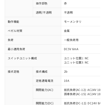
操作部色
赤
透明/不透明
不透明
動作機能
モーメンタリ
ベゼル材質
金属
負荷
一般負荷用
最小適用負荷
DC5V 6mA
スイッチユニット構成
ユニット位置1: NC
ユニット位置3: NC
接点定格
接点構成
2b
※1 対応状況
定格通電電流
10A
対応済み：EU RoHS指令（10物質）の
非含有に対応した製品が提供可能な商品で
開閉能力(AC)
抵抗負荷(AC-12): AC24V 10A/A
す。
誘導負荷(AC-15): AC24V 10A/AC
対応予定：EU RoHS指令（10物質）の非含
ご利用条件
有に対応した製品に切り替える予定のある
開閉能力(DC)
抵抗負荷(DC-12): DC24V 8A/DC