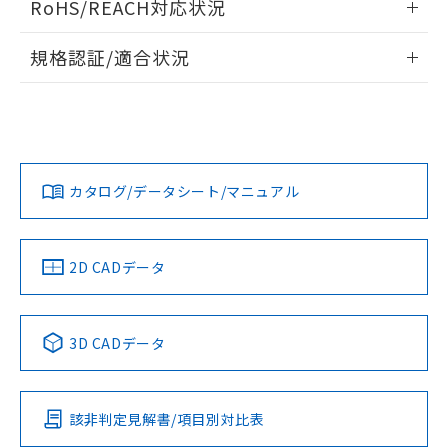
RoHS/REACH対応状況
ドすることができます。
物質の対応では、対応完了までの期間は出
荷製品に未対応品が混在することから備考
情報更新：2026/7/29
規格認証/適合状況
欄に対応日を記載しておりました。
既に当社にて対応品への在庫切替を完了
ログイン/会員登録
EU RoHS
注意事項・凡例
UL認証
していることから、特段のことがない限
CSA認証
CEマーキング
り、2022年1月12日より割愛しておりま
Yes
Yes
Yes
す。
対応状況
対応予定月
※1
※2
ダウンロードデータをご利用いただく前に、以下を必ずお読
みください。
カタログ/データシート/マニュアル
対応済み
ソフトウェアの使用条件
LR型式承認
DNV型式承認
BV型式承認
KR型式承
（イギリス
（ノルウェー
（フランス
（韓国
船舶規格）
船舶規格）
船舶規格）
船舶規格
中国 RoHS
注意事項・凡例
2D CADデータ
No
No
No
No
中国 RoHS表
※1 ※2
3D CADデータ
この製品の規格認証/適合状況ページへ
Pb
Hg
Cd
Cr(VI)
その他の認証はこちらのページからご検索ください
該非判定見解書/項目別対比表
O
O
O
O