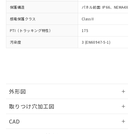
適用除外項目は除く。
ル、化学兵器、生物兵器またはその他
－
在庫なし(最新の在庫状況につ
オムロン制御機器販売店や当社販売拠
フタル酸エステル類の４物質については閾値を超える意
保護構造
パネル前面: IP66、NEMA4X, N
武器並びにこれらの製造装置等に一切
いては、お客様のお取引先、ま
図的な使用がないことを確認しています。
点は「
販売ネットワーク
」をご確認
※2 環境保護使用期限
使用いたしません。
たはお客様担当のオムロン制御
ください。
感電保護クラス
Class II
当社は、貴社製品を第三者に販売する
機器販売店・当社販売員にご確
在庫状況および標準価格結果を当社の
※2 対応予定月
「ｅ」：有害物質（10物質）のすべてが基
場合は、上記1、2および3の内容を当
認ください)
事前の承諾なく第三者に漏洩または開
PTI（トラッキング特性）
175
準値以下であることを示します。
該第三者に通知します。また当社は、
示しないようお願いします。
部品在庫の切り替え状況などにより、予定
「10」：通常の使用状況下において有害物
販売先および販売に係わる関係者が違
マイパーツ機能（部品リスト作成サー
汚染度
3 (EN60947-5-1)
空
受注生産機種、また在庫状況の
月が前後することがあります。
質が外部に漏えいし、環境に深刻な影響を
法に輸出するおそれがある場合は、取
ビス）をご利用いただくには、I-Web
白
情報を公開していない機種
及ぼさない年数を意味します。
り引きをいたしません。
メンバーズにご登録されている必要が
「－」：未確認です。当社販売部門へお問
あります。
い合わせください。
お客様が当ウェブサイト上で当社にご
※3 非含有証明書ダウンロード
登録された部品リストについて、当社
および当社の共同利用者が、当社の製
下記の非含有証明書をダウンロードするこ
品・サービスに関するお客様との取
とができます。
外形図
合意する
キャンセル
引・商談に必要な範囲で利用すること
をご了承ください。
情報更新：2026/05/21
EU RoHS指令（10物質）の非含有証明書
※当社の共同利用者とは、
"個人情報
取りつけ穴加工図
51物質の非含有証明書（当社基準）
の共同利用に関して"
の「1.共同利
※本証明書は発行日時点で非含有を証明す
情報更新：2026/05/21
用者の範囲」に記載されている法人を
CAD
るもので、過去に遡って非含有を証明する
指します。
ものではありません。
ログイン/会員登録いただくと、CADデータをダウンロー
また、RoHS指令のフタル酸エステル類４