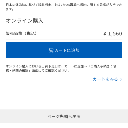
日本の外為法に基づく該非判定、およびEAR再輸出規制に関する見解が入手でき
ます。
"対応済み"や非含有の記載がされた商品であっても、流通
在庫等で未対応品が混在する可能性があります。
オンライン購入
非含有品が必要な際は、弊社営業部門もしくは販売店へお
問い合わせください。
¥ 1,560
販売価格（税込）
この製品のRoHS/REACH対応状況ページへ
カートに追加
オンライン購入における出荷予定日は、カートに追加～「ご購入手続き：価
格・納期の確認」画面にてご確認ください。
カートをみる
ページ先頭へ戻る