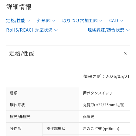
詳細情報
定格/性能
外形図
取りつけ穴加工図
CAD
RoHS/REACH対応状況
規格認証/適合状況
定格/性能
情報更新：2026/05/21
種類
押ボタンスイッチ
胴体形状
丸胴形(φ22/25mm共用)
照光/非照光
非照光
操作部
操作部形状
きのこ 中形(φ40mm)