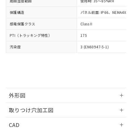
ご相談ください。
周囲湿度範囲
使用時: 35～85%RH
適用除外項目は除く。
ル、化学兵器、生物兵器またはその他
－
在庫なし(最新の在庫状況につ
オムロン制御機器販売店や当社販売拠
フタル酸エステル類の４物質については閾値を超える意
武器並びにこれらの製造装置等に一切
いては、お客様のお取引先、ま
図的な使用がないことを確認しています。
保護構造
パネル前面: IP66、NEMA4X, N
点は「
販売ネットワーク
」をご確認
※2 環境保護使用期限
使用いたしません。
たはお客様担当のオムロン制御
ください。
当社は、貴社製品を第三者に販売する
感電保護クラス
Class II
機器販売店・当社販売員にご確
在庫状況および標準価格結果を当社の
※2 対応予定月
「ｅ」：有害物質（10物質）のすべてが基
場合は、上記1、2および3の内容を当
認ください)
事前の承諾なく第三者に漏洩または開
準値以下であることを示します。
PTI（トラッキング特性）
175
該第三者に通知します。また当社は、
示しないようお願いします。
部品在庫の切り替え状況などにより、予定
「10」：通常の使用状況下において有害物
販売先および販売に係わる関係者が違
マイパーツ機能（部品リスト作成サー
空
受注生産機種、また在庫状況の
汚染度
3 (EN60947-5-1)
月が前後することがあります。
質が外部に漏えいし、環境に深刻な影響を
法に輸出するおそれがある場合は、取
ビス）をご利用いただくには、I-Web
白
情報を公開していない機種
及ぼさない年数を意味します。
り引きをいたしません。
メンバーズにご登録されている必要が
「－」：未確認です。当社販売部門へお問
あります。
い合わせください。
お客様が当ウェブサイト上で当社にご
※3 非含有証明書ダウンロード
登録された部品リストについて、当社
および当社の共同利用者が、当社の製
下記の非含有証明書をダウンロードするこ
品・サービスに関するお客様との取
とができます。
合意する
キャンセル
引・商談に必要な範囲で利用すること
外形図
をご了承ください。
EU RoHS指令（10物質）の非含有証明書
※当社の共同利用者とは、
情報更新：2026/05/21
"個人情報
取りつけ穴加工図
51物質の非含有証明書（当社基準）
の共同利用に関して"
の「1.共同利
※本証明書は発行日時点で非含有を証明す
用者の範囲」に記載されている法人を
情報更新：2026/05/21
るもので、過去に遡って非含有を証明する
CAD
指します。
ものではありません。