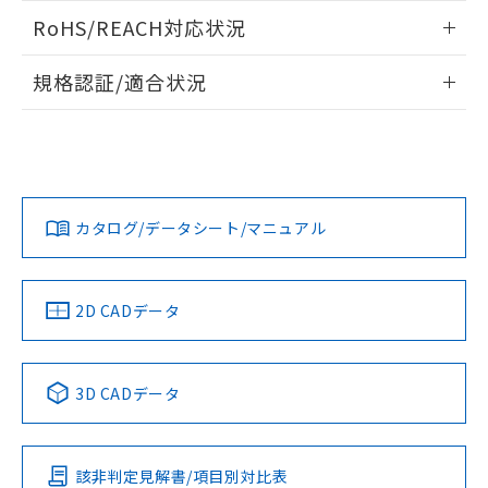
また、RoHS指令のフタル酸エステル類４
ログイン/会員登録いただくと、CADデータをダウンロー
RoHS/REACH対応状況
物質の対応では、対応完了までの期間は出
ドすることができます。
荷製品に未対応品が混在することから備考
情報更新：2026/7/29
欄に対応日を記載しておりました。
規格認証/適合状況
既に当社にて対応品への在庫切替を完了
ログイン/会員登録
EU RoHS
注意事項・凡例
していることから、特段のことがない限
UL認証
CSA認証
CEマーキング
り、2022年1月12日より割愛しておりま
す。
Yes
Yes
Yes
対応状況
対応予定月
※1
※2
ダウンロードデータをご利用いただく前に、以下を必ずお読
みください。
カタログ/データシート/マニュアル
対応済み
ソフトウェアの使用条件
LR型式承認
DNV型式承認
BV型式承認
KR型式承
（イギリス
（ノルウェー
（フランス
（韓国
船舶規格）
船舶規格）
船舶規格）
船舶規格
中国 RoHS
注意事項・凡例
2D CADデータ
No
No
No
No
中国 RoHS表
※1 ※2
3D CADデータ
この製品の規格認証/適合状況ページへ
Pb
Hg
Cd
Cr(VI)
その他の認証はこちらのページからご検索ください
該非判定見解書/項目別対比表
O
O
O
O