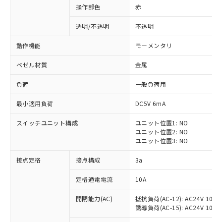
操作部色
赤
透明/不透明
不透明
動作機能
モーメンタリ
ベゼル材質
金属
負荷
一般負荷用
最小適用負荷
DC5V 6mA
スイッチユニット構成
ユニット位置1: NO
ユニット位置2: NO
ユニット位置3: NO
※1 対応状況
接点定格
接点構成
3a
対応済み：EU RoHS指令（10物質）の
定格通電電流
10A
非含有に対応した製品が提供可能な商品で
開閉能力(AC)
抵抗負荷(AC-12): AC24V 10A/A
す。
誘導負荷(AC-15): AC24V 10A/AC
対応予定：EU RoHS指令（10物質）の非含
ご利用条件
有に対応した製品に切り替える予定のある