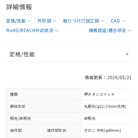
詳細情報
定格/性能
外形図
取りつけ穴加工図
CAD
RoHS/REACH対応状況
規格認証/適合状況
定格/性能
情報更新：2026/05/21
種類
押ボタンスイッチ
胴体形状
丸胴形(φ22/25mm共用)
照光/非照光
非照光
操作部
操作部形状
きのこ 中形(φ40mm)