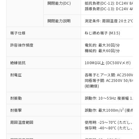
開閉能力(DC)
抵抗負荷(DC-12): DC24V 8A/DC
商品です。
誘導負荷(DC-13): DC24V 4A/DC
対応予定なし：EU RoHS指令（10物質）の
以下の条件をお読みいただき、同意のうえ
非含有に非対応の商品で、対応品を出す予
開閉能力説明
測定条件: 周囲温度 20±2℃、
ご利用ください。
定はありません。
調査・確認中：EU RoHS指令（10物質）の
端子仕様
ねじ締め端子 (M3.5)
本サービスは、当社制御機器事業取扱
※1 中国RoHS○×表
非含有の対応状況を調査中または確認中の
商品の当社在庫状況および標準価格
許容操作頻度
商品です。
電気的: 最大30回/分
(税抜)を提供させていただくもので
「○」：最大均質材料含有率が中国RoHSの
機械的: 最大60回/分
非該当品：ライセンス料など無形物で、有
す。
基準値以下であることを示します。
害物質有無と関係のない商品です。
当社制御機器事業取扱商品の中には、
絶縁抵抗
100MΩ以上 (DC500Vメガ)
「×」：最大均質材料含有率が中国RoHSの
仕入先様の事情により、非含有部品として
本サービスの対象外となる商品もある
基準値を超えていることを示します。
いたものが、含有品と判明した場合などや
当社は、これら貴社製品のうち、外国
ことをご了承ください。
耐電圧
各端子とアース間: AC2500V 50/
「－」：未確認です。当社販売部門へお問
むを得ず変更することがあります。
為替および外国貿易法に定める商品
同極端子間: AC2500V 50/60Hz
在庫状況および標準価格照会結果は、
い合わせください。
（以下｢規制貨物等」という）を輸出
(初期値)
記載している更新日時点での社内デー
*EU RoHS指令（10物質）：
または国外への提供する場合は、日本
記
タに基づき作成されるものであり、閲
説明
鉛(Pb) 1000ppm以下、 水銀(Hg) 1000ppm以下、 カド
*中国RoHS10物質の基準値 (GB/T26572)：
耐振動
誤動作: 10～55Hz 複振幅 1.
国政府の輸出許可(または役務取引許
号
覧された時点での実際の在庫および標
ミウム(Cd) 100ppm以下、
Pb(鉛) :1000ppm、 Hg(水銀) : 1000ppm、 Cd(カドミウ
可)を取得するなどの必要な手続きを
六価クロム(Cr(Ⅵ)) 1000ppm以下、ポリ臭化ビフェニル
ム) : 100ppm、
準価格とは異なる場合があることをご
類(PBB) 1000ppm以下、ポリ臭化ジフェニルエーテル類
2
耐衝撃
誤動作: 最大1000m/s
(接点開
Cr(Ⅵ)(六価クロム) : 1000ppm、 PBBs(ポリ臭化ビフェ
とります。
了承ください。
(PBDE) 1000ppm以下、フタル酸ビス(2-エチルヘキシ
○
一定数以上の在庫あり
ニル類) : 1000ppm、 PBDEs(ポリ臭化ジフェニルエーテ
当社は規制貨物を破棄する場合は、完
ル) (DEHP)(別名：DOP) 1000ppm以下、フタル酸ブチ
正式な納期状況および標準価格はお客
ル類) : 1000ppm、
周囲温度範囲
使用時: -25～70℃ (ただし
ルベンジル（BBP） 1000ppm以下、フタル酸ジブチル
全に破砕するなど、違法に輸出されな
DBP(フタル酸ジブチル) : 1000ppm、 DIBP(フタル酸ジ
様のお取引先、またはお客様担当のオ
保存時: -40～80℃ (ただし
（DBP） 1000ppm以下、フタル酸ジイソブチル
イソブチル) : 1000ppm、 BBP(フタル酸ブチルベンジ
△
一定数には満たないが在庫あり
いよう必要な手段を講じます。
ムロン制御機器販売店・当社販売員に
(DIBP) 1000ppm以下
ル) : 1000ppm、
当社は貴社製品を、核兵器、ミサイ
但し、RoHS指令で産業用監視および制御機器に対する
DEHP(フタル酸ビス(2-エチルヘキシル)) : 1000ppm