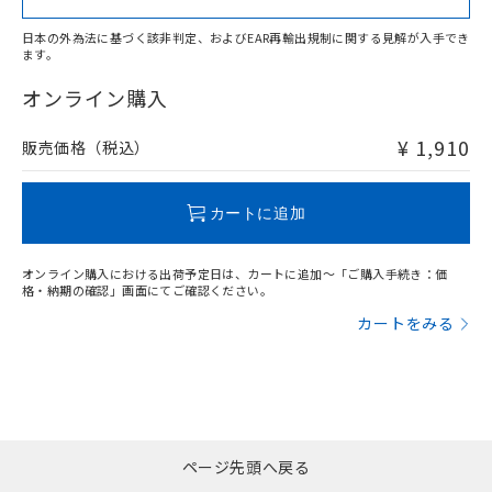
日本の外為法に基づく該非判定、およびEAR再輸出規制に関する見解が入手でき
ます。
"対応済み"や非含有の記載がされた商品であっても、流通
在庫等で未対応品が混在する可能性があります。
オンライン購入
非含有品が必要な際は、弊社営業部門もしくは販売店へお
問い合わせください。
¥ 1,910
販売価格（税込）
この製品のRoHS/REACH対応状況ページへ
カートに追加
オンライン購入における出荷予定日は、カートに追加～「ご購入手続き：価
格・納期の確認」画面にてご確認ください。
カートをみる
ページ先頭へ戻る