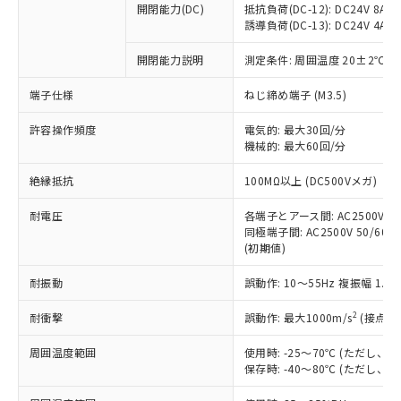
開閉能力(DC)
抵抗負荷(DC-12): DC24V 8A/DC
商品です。
誘導負荷(DC-13): DC24V 4A/DC
対応予定なし：EU RoHS指令（10物質）の
以下の条件をお読みいただき、同意のうえ
非含有に非対応の商品で、対応品を出す予
開閉能力説明
測定条件: 周囲温度 20±2℃、
ご利用ください。
定はありません。
調査・確認中：EU RoHS指令（10物質）の
端子仕様
ねじ締め端子 (M3.5)
本サービスは、当社制御機器事業取扱
※1 中国RoHS○×表
非含有の対応状況を調査中または確認中の
商品の当社在庫状況および標準価格
許容操作頻度
商品です。
電気的: 最大30回/分
(税抜)を提供させていただくもので
「○」：最大均質材料含有率が中国RoHSの
機械的: 最大60回/分
非該当品：ライセンス料など無形物で、有
す。
基準値以下であることを示します。
害物質有無と関係のない商品です。
当社制御機器事業取扱商品の中には、
絶縁抵抗
100MΩ以上 (DC500Vメガ)
「×」：最大均質材料含有率が中国RoHSの
仕入先様の事情により、非含有部品として
本サービスの対象外となる商品もある
基準値を超えていることを示します。
いたものが、含有品と判明した場合などや
当社は、これら貴社製品のうち、外国
ことをご了承ください。
耐電圧
各端子とアース間: AC2500V 50/
「－」：未確認です。当社販売部門へお問
むを得ず変更することがあります。
為替および外国貿易法に定める商品
同極端子間: AC2500V 50/60Hz
在庫状況および標準価格照会結果は、
い合わせください。
（以下｢規制貨物等」という）を輸出
(初期値)
記載している更新日時点での社内デー
*EU RoHS指令（10物質）：
または国外への提供する場合は、日本
記
タに基づき作成されるものであり、閲
説明
鉛(Pb) 1000ppm以下、 水銀(Hg) 1000ppm以下、 カド
*中国RoHS10物質の基準値 (GB/T26572)：
耐振動
誤動作: 10～55Hz 複振幅 1.
国政府の輸出許可(または役務取引許
号
覧された時点での実際の在庫および標
ミウム(Cd) 100ppm以下、
Pb(鉛) :1000ppm、 Hg(水銀) : 1000ppm、 Cd(カドミウ
可)を取得するなどの必要な手続きを
六価クロム(Cr(Ⅵ)) 1000ppm以下、ポリ臭化ビフェニル
ム) : 100ppm、
準価格とは異なる場合があることをご
類(PBB) 1000ppm以下、ポリ臭化ジフェニルエーテル類
2
耐衝撃
誤動作: 最大1000m/s
(接点開
Cr(Ⅵ)(六価クロム) : 1000ppm、 PBBs(ポリ臭化ビフェ
とります。
了承ください。
(PBDE) 1000ppm以下、フタル酸ビス(2-エチルヘキシ
○
一定数以上の在庫あり
ニル類) : 1000ppm、 PBDEs(ポリ臭化ジフェニルエーテ
当社は規制貨物を破棄する場合は、完
ル) (DEHP)(別名：DOP) 1000ppm以下、フタル酸ブチ
正式な納期状況および標準価格はお客
ル類) : 1000ppm、
周囲温度範囲
使用時: -25～70℃ (ただし
ルベンジル（BBP） 1000ppm以下、フタル酸ジブチル
全に破砕するなど、違法に輸出されな
DBP(フタル酸ジブチル) : 1000ppm、 DIBP(フタル酸ジ
様のお取引先、またはお客様担当のオ
保存時: -40～80℃ (ただし
（DBP） 1000ppm以下、フタル酸ジイソブチル
イソブチル) : 1000ppm、 BBP(フタル酸ブチルベンジ
△
一定数には満たないが在庫あり
いよう必要な手段を講じます。
ムロン制御機器販売店・当社販売員に
(DIBP) 1000ppm以下
ル) : 1000ppm、
当社は貴社製品を、核兵器、ミサイ
但し、RoHS指令で産業用監視および制御機器に対する
DEHP(フタル酸ビス(2-エチルヘキシル)) : 1000ppm