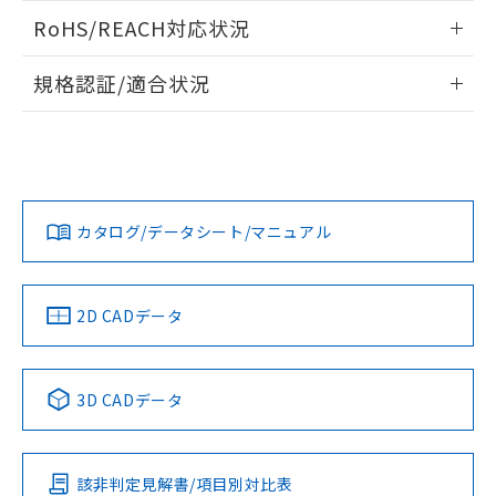
また、RoHS指令のフタル酸エステル類４
ログイン/会員登録いただくと、CADデータをダウンロー
RoHS/REACH対応状況
物質の対応では、対応完了までの期間は出
ドすることができます。
荷製品に未対応品が混在することから備考
情報更新：2026/7/29
欄に対応日を記載しておりました。
規格認証/適合状況
既に当社にて対応品への在庫切替を完了
ログイン/会員登録
EU RoHS
注意事項・凡例
していることから、特段のことがない限
UL認証
CSA認証
CEマーキング
り、2022年1月12日より割愛しておりま
す。
Yes
Yes
Yes
対応状況
対応予定月
※1
※2
ダウンロードデータをご利用いただく前に、以下を必ずお読
みください。
カタログ/データシート/マニュアル
対応済み
ソフトウェアの使用条件
LR型式承認
DNV型式承認
BV型式承認
KR型式承
（イギリス
（ノルウェー
（フランス
（韓国
船舶規格）
船舶規格）
船舶規格）
船舶規格
中国 RoHS
注意事項・凡例
2D CADデータ
No
No
No
No
中国 RoHS表
※1 ※2
3D CADデータ
この製品の規格認証/適合状況ページへ
Pb
Hg
Cd
Cr(VI)
その他の認証はこちらのページからご検索ください
該非判定見解書/項目別対比表
O
O
O
O