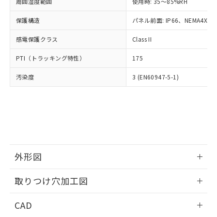
ご相談ください。
周囲湿度範囲
使用時: 35～85%RH
適用除外項目は除く。
ル、化学兵器、生物兵器またはその他
－
在庫なし(最新の在庫状況につ
オムロン制御機器販売店や当社販売拠
フタル酸エステル類の４物質については閾値を超える意
武器並びにこれらの製造装置等に一切
いては、お客様のお取引先、ま
図的な使用がないことを確認しています。
保護構造
パネル前面: IP66、NEMA4X, N
点は「
販売ネットワーク
」をご確認
※2 環境保護使用期限
使用いたしません。
たはお客様担当のオムロン制御
ください。
当社は、貴社製品を第三者に販売する
感電保護クラス
Class II
機器販売店・当社販売員にご確
在庫状況および標準価格結果を当社の
※2 対応予定月
「ｅ」：有害物質（10物質）のすべてが基
場合は、上記1、2および3の内容を当
認ください)
事前の承諾なく第三者に漏洩または開
準値以下であることを示します。
PTI（トラッキング特性）
175
該第三者に通知します。また当社は、
示しないようお願いします。
部品在庫の切り替え状況などにより、予定
「10」：通常の使用状況下において有害物
販売先および販売に係わる関係者が違
マイパーツ機能（部品リスト作成サー
空
受注生産機種、また在庫状況の
汚染度
3 (EN60947-5-1)
月が前後することがあります。
質が外部に漏えいし、環境に深刻な影響を
法に輸出するおそれがある場合は、取
ビス）をご利用いただくには、I-Web
白
情報を公開していない機種
及ぼさない年数を意味します。
り引きをいたしません。
メンバーズにご登録されている必要が
「－」：未確認です。当社販売部門へお問
あります。
い合わせください。
お客様が当ウェブサイト上で当社にご
※3 非含有証明書ダウンロード
登録された部品リストについて、当社
および当社の共同利用者が、当社の製
下記の非含有証明書をダウンロードするこ
品・サービスに関するお客様との取
とができます。
合意する
キャンセル
引・商談に必要な範囲で利用すること
外形図
をご了承ください。
EU RoHS指令（10物質）の非含有証明書
※当社の共同利用者とは、
情報更新：2026/05/21
"個人情報
取りつけ穴加工図
51物質の非含有証明書（当社基準）
の共同利用に関して"
の「1.共同利
※本証明書は発行日時点で非含有を証明す
用者の範囲」に記載されている法人を
情報更新：2026/05/21
るもので、過去に遡って非含有を証明する
CAD
指します。
ものではありません。