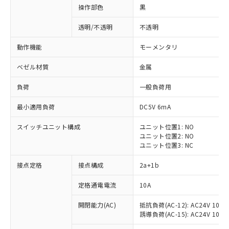
操作部色
黒
透明/不透明
不透明
動作機能
モーメンタリ
ベゼル材質
金属
負荷
一般負荷用
最小適用負荷
DC5V 6mA
スイッチユニット構成
ユニット位置1: NO
ユニット位置2: NO
ユニット位置3: NC
※1 対応状況
接点定格
接点構成
2a+1b
対応済み：EU RoHS指令（10物質）の
定格通電電流
10A
非含有に対応した製品が提供可能な商品で
開閉能力(AC)
抵抗負荷(AC-12): AC24V 10A/A
す。
誘導負荷(AC-15): AC24V 10A/AC
対応予定：EU RoHS指令（10物質）の非含
ご利用条件
有に対応した製品に切り替える予定のある