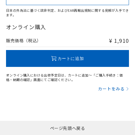
日本の外為法に基づく該非判定、およびEAR再輸出規制に関する見解が入手でき
ます。
"対応済み"や非含有の記載がされた商品であっても、流通
在庫等で未対応品が混在する可能性があります。
オンライン購入
非含有品が必要な際は、弊社営業部門もしくは販売店へお
問い合わせください。
¥ 1,910
販売価格（税込）
この製品のRoHS/REACH対応状況ページへ
カートに追加
オンライン購入における出荷予定日は、カートに追加～「ご購入手続き：価
格・納期の確認」画面にてご確認ください。
カートをみる
ページ先頭へ戻る