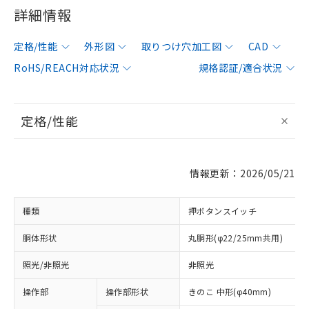
詳細情報
定格/性能
外形図
取りつけ穴加工図
CAD
RoHS/REACH対応状況
規格認証/適合状況
定格/性能
情報更新：2026/05/21
種類
押ボタンスイッチ
胴体形状
丸胴形(φ22/25mm共用)
照光/非照光
非照光
操作部
操作部形状
きのこ 中形(φ40mm)