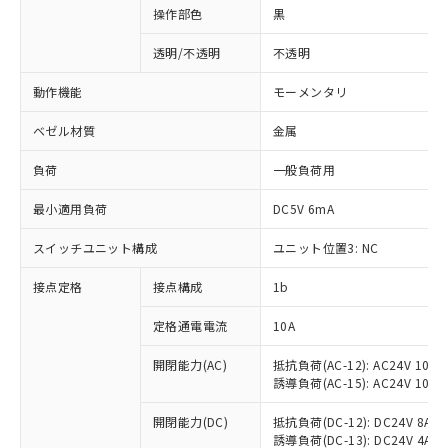
操作部色
黒
透明/不透明
不透明
動作機能
モーメンタリ
ベゼル材質
金属
負荷
一般負荷用
最小適用負荷
DC5V 6mA
スイッチユニット構成
ユニット位置3: NC
接点定格
接点構成
1b
※1 対応状況
定格通電電流
10A
対応済み：EU RoHS指令（10物質）の
非含有に対応した製品が提供可能な商品で
開閉能力(AC)
抵抗負荷(AC-12): AC24V 10A/A
誘導負荷(AC-15): AC24V 10A/AC
す。
対応予定：EU RoHS指令（10物質）の非含
ご利用条件
開閉能力(DC)
抵抗負荷(DC-12): DC24V 8A/DC
有に対応した製品に切り替える予定のある
誘導負荷(DC-13): DC24V 4A/DC