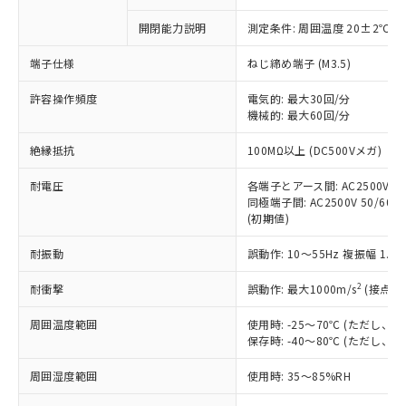
商品です。
対応予定なし：EU RoHS指令（10物質）の
開閉能力説明
測定条件: 周囲温度 20±2℃、
以下の条件をお読みいただき、同意のうえ
非含有に非対応の商品で、対応品を出す予
ご利用ください。
定はありません。
端子仕様
ねじ締め端子 (M3.5)
調査・確認中：EU RoHS指令（10物質）の
本サービスは、当社制御機器事業取扱
※1 中国RoHS○×表
非含有の対応状況を調査中または確認中の
許容操作頻度
電気的: 最大30回/分
商品の当社在庫状況および標準価格
商品です。
機械的: 最大60回/分
(税抜)を提供させていただくもので
「○」：最大均質材料含有率が中国RoHSの
非該当品：ライセンス料など無形物で、有
す。
絶縁抵抗
基準値以下であることを示します。
100MΩ以上 (DC500Vメガ)
害物質有無と関係のない商品です。
当社制御機器事業取扱商品の中には、
「×」：最大均質材料含有率が中国RoHSの
仕入先様の事情により、非含有部品として
本サービスの対象外となる商品もある
耐電圧
各端子とアース間: AC2500V 50/
基準値を超えていることを示します。
いたものが、含有品と判明した場合などや
当社は、これら貴社製品のうち、外国
ことをご了承ください。
同極端子間: AC2500V 50/60Hz
「－」：未確認です。当社販売部門へお問
むを得ず変更することがあります。
為替および外国貿易法に定める商品
(初期値)
在庫状況および標準価格照会結果は、
い合わせください。
（以下｢規制貨物等」という）を輸出
記載している更新日時点での社内デー
*EU RoHS指令（10物質）：
または国外への提供する場合は、日本
耐振動
誤動作: 10～55Hz 複振幅 1.
記
タに基づき作成されるものであり、閲
説明
鉛(Pb) 1000ppm以下、 水銀(Hg) 1000ppm以下、 カド
*中国RoHS10物質の基準値 (GB/T26572)：
国政府の輸出許可(または役務取引許
号
覧された時点での実際の在庫および標
ミウム(Cd) 100ppm以下、
Pb(鉛) :1000ppm、 Hg(水銀) : 1000ppm、 Cd(カドミウ
2
耐衝撃
誤動作: 最大1000m/s
(接点開
可)を取得するなどの必要な手続きを
六価クロム(Cr(Ⅵ)) 1000ppm以下、ポリ臭化ビフェニル
ム) : 100ppm、
準価格とは異なる場合があることをご
類(PBB) 1000ppm以下、ポリ臭化ジフェニルエーテル類
Cr(Ⅵ)(六価クロム) : 1000ppm、 PBBs(ポリ臭化ビフェ
とります。
了承ください。
(PBDE) 1000ppm以下、フタル酸ビス(2-エチルヘキシ
○
一定数以上の在庫あり
ニル類) : 1000ppm、 PBDEs(ポリ臭化ジフェニルエーテ
周囲温度範囲
使用時: -25～70℃ (ただし
当社は規制貨物を破棄する場合は、完
ル) (DEHP)(別名：DOP) 1000ppm以下、フタル酸ブチ
正式な納期状況および標準価格はお客
ル類) : 1000ppm、
保存時: -40～80℃ (ただし
ルベンジル（BBP） 1000ppm以下、フタル酸ジブチル
全に破砕するなど、違法に輸出されな
DBP(フタル酸ジブチル) : 1000ppm、 DIBP(フタル酸ジ
様のお取引先、またはお客様担当のオ
（DBP） 1000ppm以下、フタル酸ジイソブチル
イソブチル) : 1000ppm、 BBP(フタル酸ブチルベンジ
△
一定数には満たないが在庫あり
いよう必要な手段を講じます。
ムロン制御機器販売店・当社販売員に
(DIBP) 1000ppm以下
ル) : 1000ppm、
周囲湿度範囲
使用時: 35～85%RH
当社は貴社製品を、核兵器、ミサイ
但し、RoHS指令で産業用監視および制御機器に対する
DEHP(フタル酸ビス(2-エチルヘキシル)) : 1000ppm
ご相談ください。
適用除外項目は除く。
ル、化学兵器、生物兵器またはその他