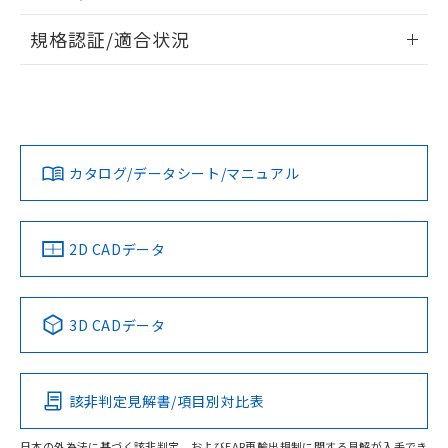
物質の対応では、対応完了までの期間は出
情報更新：2026/7/29
荷製品に未対応品が混在することから備考
規格認証/適合状況
欄に対応日を記載しておりました。
ログイン/会員登録
EU RoHS
注意事項・凡例
既に当社にて対応品への在庫切替を完了
UL認証
CSA認証
CEマーキング
していることから、特段のことがない限
り、2022年1月12日より割愛しておりま
Yes
Yes
Yes
対応状況
対応予定月
※1
※2
す。
ダウンロードデータをご利用いただく前に、以下を必ずお読
みください。
カタログ/データシート/マニュアル
対応済み
ソフトウェアの使用条件
LR型式承認
DNV型式承認
BV型式承認
KR型式承
（イギリス
（ノルウェー
（フランス
（韓国
船舶規格）
船舶規格）
船舶規格）
船舶規格
中国 RoHS
注意事項・凡例
2D CADデータ
No
No
No
No
中国 RoHS表
※1 ※2
3D CADデータ
この製品の規格認証/適合状況ページへ
Pb
Hg
Cd
Cr(VI)
その他の認証はこちらのページからご検索ください
該非判定見解書/項目別対比表
O
O
O
O
日本の外為法に基づく該非判定、およびEAR再輸出規制に関する見解が入手でき