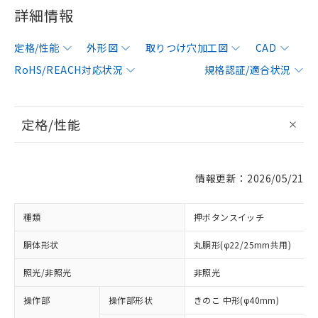
詳細情報
定格/性能
外形図
取りつけ穴加工図
CAD
RoHS/REACH対応状況
規格認証/適合状況
定格/性能
情報更新：2026/05/21
種類
押ボタンスイッチ
胴体形状
丸胴形(φ22/25mm共用)
照光/非照光
非照光
操作部
操作部形状
きのこ 中形(φ40mm)