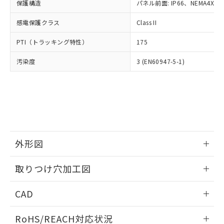
－
在庫なし(最新の在庫状況につ
オムロン制御機器販売店や当社販売拠
保護構造
パネル前面: IP66、NEMA4X, N
フタル酸エステル類の４物質については閾値を超える意
武器並びにこれらの製造装置等に一切
いては、お客様のお取引先、ま
図的な使用がないことを確認しています。
点は「
販売ネットワーク
」をご確認
※2 環境保護使用期限
使用いたしません。
たはお客様担当のオムロン制御
感電保護クラス
Class II
ください。
当社は、貴社製品を第三者に販売する
機器販売店・当社販売員にご確
在庫状況および標準価格結果を当社の
※2 対応予定月
「ｅ」：有害物質（10物質）のすべてが基
場合は、上記1、2および3の内容を当
PTI（トラッキング特性）
175
認ください)
事前の承諾なく第三者に漏洩または開
準値以下であることを示します。
該第三者に通知します。また当社は、
示しないようお願いします。
部品在庫の切り替え状況などにより、予定
「10」：通常の使用状況下において有害物
汚染度
3 (EN60947-5-1)
販売先および販売に係わる関係者が違
マイパーツ機能（部品リスト作成サー
空
受注生産機種、また在庫状況の
月が前後することがあります。
質が外部に漏えいし、環境に深刻な影響を
法に輸出するおそれがある場合は、取
ビス）をご利用いただくには、I-Web
白
情報を公開していない機種
及ぼさない年数を意味します。
り引きをいたしません。
メンバーズにご登録されている必要が
「－」：未確認です。当社販売部門へお問
あります。
い合わせください。
お客様が当ウェブサイト上で当社にご
※3 非含有証明書ダウンロード
登録された部品リストについて、当社
および当社の共同利用者が、当社の製
下記の非含有証明書をダウンロードするこ
品・サービスに関するお客様との取
外形図
とができます。
合意する
キャンセル
引・商談に必要な範囲で利用すること
をご了承ください。
情報更新：2026/05/21
EU RoHS指令（10物質）の非含有証明書
取りつけ穴加工図
※当社の共同利用者とは、
"個人情報
51物質の非含有証明書（当社基準）
の共同利用に関して"
の「1.共同利
情報更新：2026/05/21
※本証明書は発行日時点で非含有を証明す
用者の範囲」に記載されている法人を
CAD
るもので、過去に遡って非含有を証明する
指します。
ものではありません。
ログイン/会員登録いただくと、CADデータをダウンロー
RoHS/REACH対応状況
また、RoHS指令のフタル酸エステル類４
ドすることができます。