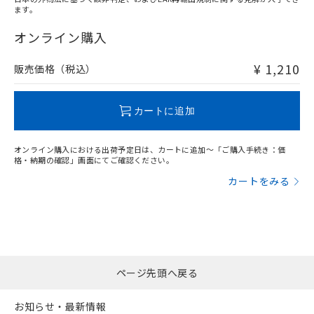
ます。
"対応済み"や非含有の記載がされた商品であっても、流通
在庫等で未対応品が混在する可能性があります。
オンライン購入
非含有品が必要な際は、弊社営業部門もしくは販売店へお
問い合わせください。
¥ 1,210
販売価格（税込）
この製品のRoHS/REACH対応状況ページへ
カートに追加
オンライン購入における出荷予定日は、カートに追加～「ご購入手続き：価
格・納期の確認」画面にてご確認ください。
カートをみる
ページ先頭へ戻る
お知らせ・最新情報