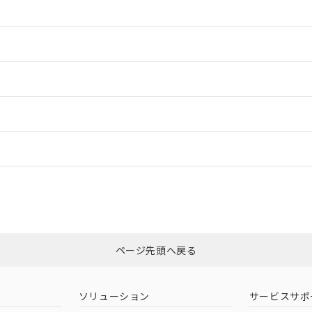
情報更新：2
情報更新：2
ードすることができます。
情報更新：
ログイン/会員登録
適合状況については、「カスタマーサポートセンタ お客様相談室」または貴
みください。
非含有証明書
※3
ページ先頭へ戻る
ダウンロードはこちら
ソリューション
サービスサポ