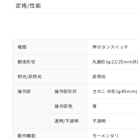
定格/性能
種類
押ボタンスイッチ
胴体形状
丸胴形(φ22/25mm共
照光/非照光
非照光
操作部
操作部形状
きのこ 中形(φ40mm)
操作部色
青
透明/不透明
不透明
動作機能
モーメンタリ