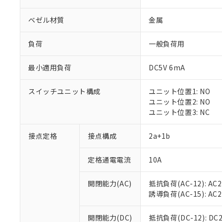
ベゼル材質
金属
負荷
一般負荷用
最小適用負荷
DC5V 6mA
※1 対応状況
スイッチユニット構成
ユニット位置1: NO
対応済み：EU
ユニット位置2: NO
対応予定：EU R
ユニット位置3: NC
対応予定なし：EU
調査・確認中：EU
ご利用条件
接点定格
接点構成
2a+1b
非該当品：ライセ
※1 中国RoHS
仕入先様の事情に
定格通電電流
10A
があります。
以下の条件をお読
「○」：最大均質
「×」：最大均質
本サービスは
当社は、これ
*EU RoHS指令（10物
開閉能力(AC)
抵抗負荷(AC-12): AC24
「－」：未確認で
鉛(Pb) 1000ppm以下、
くものです。
う）を輸出ま
誘導負荷(AC-15): AC24V
記
説明
六価クロム(Cr(Ⅵ)) 1
当社制御機器
などの必要な
フタル酸ビス(2-エチルヘ
号
*中国RoHS10物質の基準値 
ル（DBP） 1000ppm
在庫状況およ
当社は規制貨
Pb(鉛) :1000ppm、 Hg
開閉能力(DC)
抵抗負荷(DC-12): DC24
但し、RoHS指令で産