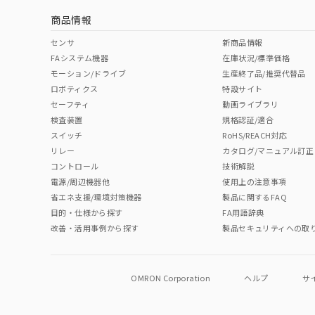
商品情報
中国 RoHS表
※1 ※2
センサ
新商品情報
FAシステム機器
在庫状況/標準価格
Pb
Hg
Cd
Cr(V
モーション/ドライブ
生産終了品/推奨代替品
ロボティクス
特設サイト
セーフティ
動画ライブラリ
検査装置
規格認証/適合
O
O
O
O
スイッチ
RoHS/REACH対応
リレー
カタログ/マニュアル訂正
コントロール
技術解説
"対応済み"や非含有の記載がされた商品であっても、流通
電源/周辺機器他
使用上の注意事項
非含有品が必要な際は、弊社営業部門もしくは販売店へお
省エネ支援/環境対策機器
製品に関するFAQ
目的・仕様から探す
FA用語辞典
改善・活用事例から探す
製品セキュリティへの取
OMRON Corporation
ヘルプ
サ