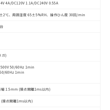
覧された時点での実際の在庫および標準価格とは異なる場合がある
1000ppm、 PBBs(ポリ臭化ビフェニル類) : 1000ppm、 PBDEs(ポリ臭化ジフェニルエーテル類
物質については閾値を超える意図的な使用がないことを確認しています。
V 4A/DC120V 1.1A/DC240V 0.55A
上の在庫あり
 1000ppm、 DIBP(フタル酸ジイソブチル) : 1000ppm、 BBP(フタル酸ブチルベンジル) :
品を、核兵器、ミサイル、化学兵器、生物兵器またはその他武器並
チルヘキシル)) : 1000ppm
況および標準価格はお客様のお取引先、またはお客様担当のオムロ
用いたしません。
0±2℃、周囲湿度 65±5%RH、操作ひん度 30回/min
ご相談ください。
は満たないが在庫あり
製品を第三者に販売する場合は、上記1、2および3の内容を当該第
機器販売店や当社販売拠点は「
販売ネットワーク
」をご確認くだ
販売先および販売に係わる関係者が違法に輸出するおそれがある場
用期限
び標準価格結果を当社の事前の承諾なく第三者に漏洩または開示し
え状況などにより、予定月が前後することがあります。
子台
(最新の在庫状況については、お客様のお取引先、またはお客様担当
（10物質）のすべてが基準値以下であることを示します。
店・当社販売員にご確認ください)
能（部品リスト作成サービス）をご利用いただくには、I-Webメン
使用状況下において有害物質が外部に漏えいし、環境に深刻な影響を
あります。
機種、また在庫状況の情報を公開していない機種
ェブサイト上で当社にご登録された部品リストについて、当社およ
書ダウンロード
す。当社販売部門へお問い合わせください。
品・サービスに関するお客様との取引・商談に必要な範囲で利用す
合意する
キャンセル
メガ)
書をダウンロードすることができます。
利用者とは、
"個人情報の共同利用に関して"
の「1.共同利用者の
0V 50/60Hz 1min
します。
10物質）の非含有証明書
0/60Hz 1min
明書（当社基準）
日時点で非含有を証明するもので、過去に遡って非含有を証明するも
令のフタル酸エステル類４物質の対応では、対応完了までの期間は出
備考欄に対応日を記載しておりました。
振幅 1.5mm (接点開離1ms以内)
品への在庫切替を完了していることから、特段のことがない限り、20
す。
2
(接点開離1ms以内)