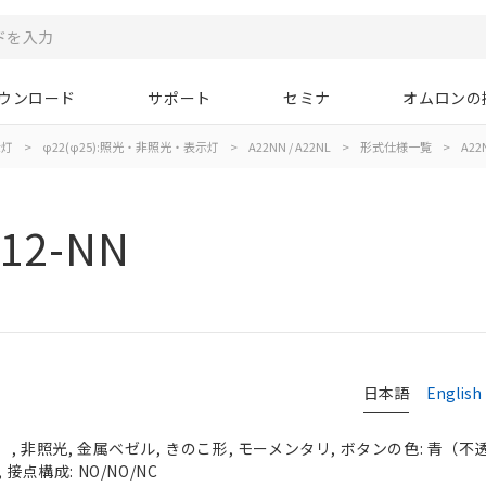
ウンロード
サポート
セミナ
オムロンの
示灯
>
φ22(φ25):照光・非照光・表示灯
>
A22NN / A22NL
>
形式仕様一覧
>
A22
12-NN
日本語
English
 非照光, 金属ベゼル, きのこ形, モーメンタリ, ボタンの色: 青（不透明）
接点構成: NO/NO/NC