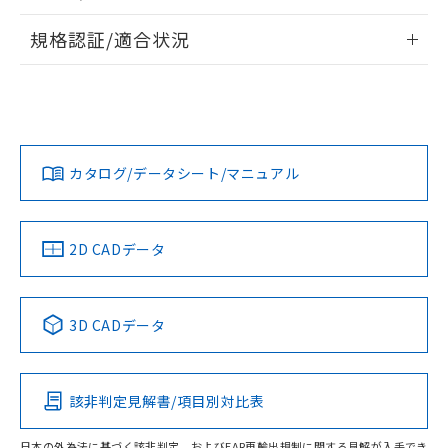
物質の対応では、対応完了までの期間は出
情報更新：2026/7/29
荷製品に未対応品が混在することから備考
規格認証/適合状況
欄に対応日を記載しておりました。
ログイン/会員登録
EU RoHS
注意事項・凡例
既に当社にて対応品への在庫切替を完了
UL認証
CSA認証
CEマーキング
していることから、特段のことがない限
り、2022年1月12日より割愛しておりま
Yes
Yes
Yes
対応状況
対応予定月
※1
※2
す。
ダウンロードデータをご利用いただく前に、以下を必ずお読
みください。
カタログ/データシート/マニュアル
対応済み
ソフトウェアの使用条件
LR型式承認
DNV型式承認
BV型式承認
KR型式承
（イギリス
（ノルウェー
（フランス
（韓国
船舶規格）
船舶規格）
船舶規格）
船舶規格
中国 RoHS
注意事項・凡例
2D CADデータ
No
No
No
No
中国 RoHS表
※1 ※2
3D CADデータ
この製品の規格認証/適合状況ページへ
Pb
Hg
Cd
Cr(VI)
その他の認証はこちらのページからご検索ください
該非判定見解書/項目別対比表
O
O
O
O
日本の外為法に基づく該非判定、およびEAR再輸出規制に関する見解が入手でき