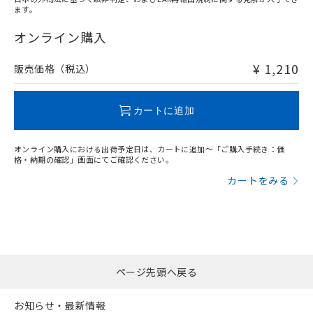
ます。
"対応済み"や非含有の記載がされた商品であっても、流通
在庫等で未対応品が混在する可能性があります。
オンライン購入
非含有品が必要な際は、弊社営業部門もしくは販売店へお
問い合わせください。
¥ 1,210
販売価格（税込）
この製品のRoHS/REACH対応状況ページへ
カートに追加
オンライン購入における出荷予定日は、カートに追加～「ご購入手続き：価
格・納期の確認」画面にてご確認ください。
カートをみる
ページ先頭へ戻る
お知らせ・最新情報