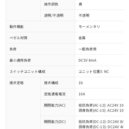
操作部色
青
透明/不透明
不透明
動作機能
モーメンタリ
ベゼル材質
金属
負荷
一般負荷用
最小適用負荷
DC5V 6mA
スイッチユニット構成
ユニット位置3: NC
接点定格
接点構成
1b
※1 対応状況
定格通電電流
10A
対応済み：EU RoHS指令（10物質）の
非含有に対応した製品が提供可能な商品で
開閉能力(AC)
抵抗負荷(AC-12): AC24V 10A/A
誘導負荷(AC-15): AC24V 10A/AC
す。
対応予定：EU RoHS指令（10物質）の非含
ご利用条件
開閉能力(DC)
抵抗負荷(DC-12): DC24V 8A/DC
有に対応した製品に切り替える予定のある
誘導負荷(DC-13): DC24V 4A/DC