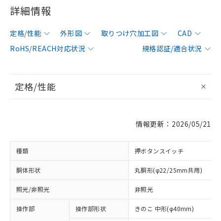
詳細情報
定格/性能
外形図
取りつけ穴加工図
CAD
RoHS/REACH対応状況
規格認証/適合状況
定格/性能
情報更新：2026/05/21
種類
押ボタンスイッチ
胴体形状
丸胴形(φ22/25mm共用)
照光/非照光
非照光
操作部
操作部形状
きのこ 中形(φ40mm)