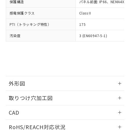
－
在庫なし(最新の在庫状況につ
オムロン制御機器販売店や当社販売拠
保護構造
パネル前面: IP66、NEMA4X, N
フタル酸エステル類の４物質については閾値を超える意
武器並びにこれらの製造装置等に一切
いては、お客様のお取引先、ま
図的な使用がないことを確認しています。
点は「
販売ネットワーク
」をご確認
※2 環境保護使用期限
使用いたしません。
たはお客様担当のオムロン制御
感電保護クラス
Class II
ください。
当社は、貴社製品を第三者に販売する
機器販売店・当社販売員にご確
在庫状況および標準価格結果を当社の
※2 対応予定月
「ｅ」：有害物質（10物質）のすべてが基
場合は、上記1、2および3の内容を当
PTI（トラッキング特性）
175
認ください)
事前の承諾なく第三者に漏洩または開
準値以下であることを示します。
該第三者に通知します。また当社は、
示しないようお願いします。
部品在庫の切り替え状況などにより、予定
「10」：通常の使用状況下において有害物
汚染度
3 (EN60947-5-1)
販売先および販売に係わる関係者が違
マイパーツ機能（部品リスト作成サー
空
受注生産機種、また在庫状況の
月が前後することがあります。
質が外部に漏えいし、環境に深刻な影響を
法に輸出するおそれがある場合は、取
ビス）をご利用いただくには、I-Web
白
情報を公開していない機種
及ぼさない年数を意味します。
り引きをいたしません。
メンバーズにご登録されている必要が
「－」：未確認です。当社販売部門へお問
あります。
い合わせください。
お客様が当ウェブサイト上で当社にご
※3 非含有証明書ダウンロード
登録された部品リストについて、当社
および当社の共同利用者が、当社の製
下記の非含有証明書をダウンロードするこ
品・サービスに関するお客様との取
外形図
とができます。
合意する
キャンセル
引・商談に必要な範囲で利用すること
をご了承ください。
情報更新：2026/05/21
EU RoHS指令（10物質）の非含有証明書
取りつけ穴加工図
※当社の共同利用者とは、
"個人情報
51物質の非含有証明書（当社基準）
の共同利用に関して"
の「1.共同利
情報更新：2026/05/21
※本証明書は発行日時点で非含有を証明す
用者の範囲」に記載されている法人を
CAD
るもので、過去に遡って非含有を証明する
指します。
ものではありません。
ログイン/会員登録いただくと、CADデータをダウンロー
RoHS/REACH対応状況
また、RoHS指令のフタル酸エステル類４
ドすることができます。