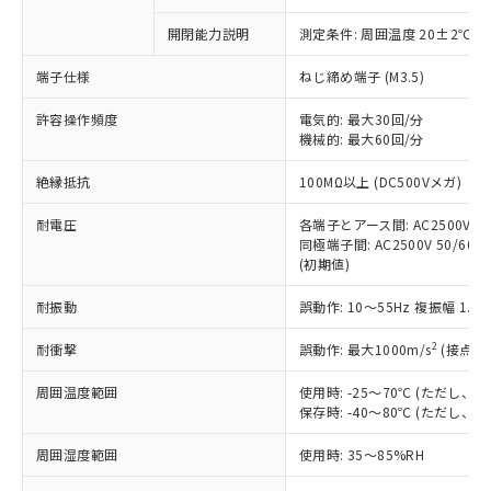
商品です。
対応予定なし：EU RoHS指令（10物質）の
開閉能力説明
測定条件: 周囲温度 20±2℃、
以下の条件をお読みいただき、同意のうえ
非含有に非対応の商品で、対応品を出す予
ご利用ください。
定はありません。
端子仕様
ねじ締め端子 (M3.5)
調査・確認中：EU RoHS指令（10物質）の
本サービスは、当社制御機器事業取扱
※1 中国RoHS○×表
非含有の対応状況を調査中または確認中の
許容操作頻度
電気的: 最大30回/分
商品の当社在庫状況および標準価格
商品です。
機械的: 最大60回/分
(税抜)を提供させていただくもので
「○」：最大均質材料含有率が中国RoHSの
非該当品：ライセンス料など無形物で、有
す。
絶縁抵抗
基準値以下であることを示します。
100MΩ以上 (DC500Vメガ)
害物質有無と関係のない商品です。
当社制御機器事業取扱商品の中には、
「×」：最大均質材料含有率が中国RoHSの
仕入先様の事情により、非含有部品として
本サービスの対象外となる商品もある
耐電圧
各端子とアース間: AC2500V 50/
基準値を超えていることを示します。
いたものが、含有品と判明した場合などや
当社は、これら貴社製品のうち、外国
ことをご了承ください。
同極端子間: AC2500V 50/60Hz
「－」：未確認です。当社販売部門へお問
むを得ず変更することがあります。
為替および外国貿易法に定める商品
(初期値)
在庫状況および標準価格照会結果は、
い合わせください。
（以下｢規制貨物等」という）を輸出
記載している更新日時点での社内デー
*EU RoHS指令（10物質）：
または国外への提供する場合は、日本
耐振動
誤動作: 10～55Hz 複振幅 1.
記
タに基づき作成されるものであり、閲
説明
鉛(Pb) 1000ppm以下、 水銀(Hg) 1000ppm以下、 カド
*中国RoHS10物質の基準値 (GB/T26572)：
国政府の輸出許可(または役務取引許
号
覧された時点での実際の在庫および標
ミウム(Cd) 100ppm以下、
Pb(鉛) :1000ppm、 Hg(水銀) : 1000ppm、 Cd(カドミウ
2
耐衝撃
誤動作: 最大1000m/s
(接点開
可)を取得するなどの必要な手続きを
六価クロム(Cr(Ⅵ)) 1000ppm以下、ポリ臭化ビフェニル
ム) : 100ppm、
準価格とは異なる場合があることをご
類(PBB) 1000ppm以下、ポリ臭化ジフェニルエーテル類
Cr(Ⅵ)(六価クロム) : 1000ppm、 PBBs(ポリ臭化ビフェ
とります。
了承ください。
(PBDE) 1000ppm以下、フタル酸ビス(2-エチルヘキシ
○
一定数以上の在庫あり
ニル類) : 1000ppm、 PBDEs(ポリ臭化ジフェニルエーテ
周囲温度範囲
使用時: -25～70℃ (ただし
当社は規制貨物を破棄する場合は、完
ル) (DEHP)(別名：DOP) 1000ppm以下、フタル酸ブチ
正式な納期状況および標準価格はお客
ル類) : 1000ppm、
保存時: -40～80℃ (ただし
ルベンジル（BBP） 1000ppm以下、フタル酸ジブチル
全に破砕するなど、違法に輸出されな
DBP(フタル酸ジブチル) : 1000ppm、 DIBP(フタル酸ジ
様のお取引先、またはお客様担当のオ
（DBP） 1000ppm以下、フタル酸ジイソブチル
イソブチル) : 1000ppm、 BBP(フタル酸ブチルベンジ
△
一定数には満たないが在庫あり
いよう必要な手段を講じます。
ムロン制御機器販売店・当社販売員に
(DIBP) 1000ppm以下
ル) : 1000ppm、
周囲湿度範囲
使用時: 35～85%RH
当社は貴社製品を、核兵器、ミサイ
但し、RoHS指令で産業用監視および制御機器に対する
DEHP(フタル酸ビス(2-エチルヘキシル)) : 1000ppm
ご相談ください。
適用除外項目は除く。
ル、化学兵器、生物兵器またはその他