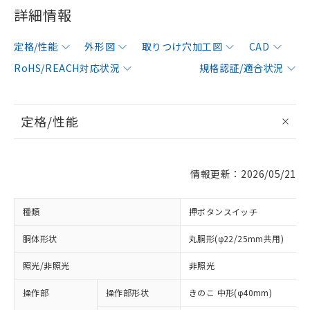
詳細情報
定格/性能
外形図
取りつけ穴加工図
CAD
RoHS/REACH対応状況
規格認証/適合状況
定格/性能
情報更新：2026/05/21
種類
押ボタンスイッチ
胴体形状
丸胴形(φ22/25mm共用)
照光/非照光
非照光
操作部
操作部形状
きのこ 中形(φ40mm)