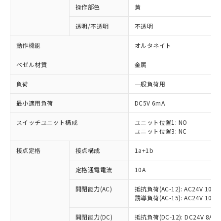
操作部色
黄
透明/不透明
不透明
動作機能
オルタネイト
ベゼル材質
金属
負荷
一般負荷用
最小適用負荷
DC5V 6mA
スイッチユニット構成
ユニット位置1: NO
ユニット位置3: NC
接点定格
接点構成
1a+1b
定格通電電流
10A
開閉能力(AC)
抵抗負荷(AC-12): AC24V 10A/A
誘導負荷(AC-15): AC24V 10A/AC
※1 対応状況
開閉能力(DC)
抵抗負荷(DC-12): DC24V 8A/DC