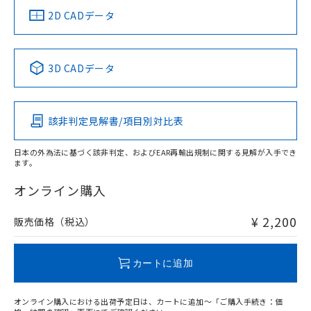
中国 RoHS
注意事項・凡例
2D CADデータ
中国 RoHS表
※1 ※2
3D CADデータ
Pb
Hg
Cd
Cr(VI)
該非判定見解書/項目別対比表
O
O
O
O
日本の外為法に基づく該非判定、およびEAR再輸出規制に関する見解が入手でき
ます。
"対応済み"や非含有の記載がされた商品であっても、流通
在庫等で未対応品が混在する可能性があります。
オンライン購入
非含有品が必要な際は、弊社営業部門もしくは販売店へお
問い合わせください。
¥ 2,200
販売価格（税込）
この製品のRoHS/REACH対応状況ページへ
カートに追加
オンライン購入における出荷予定日は、カートに追加～「ご購入手続き：価