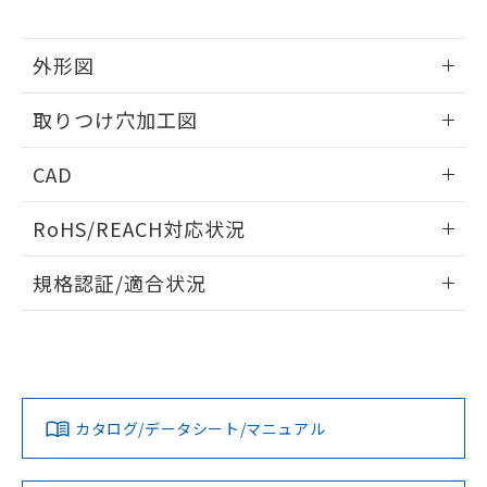
※当社の共同利用者とは、
"個人情報
51物質の非含有証明書（当社基準）
の共同利用に関して"
の「1.共同利
※本証明書は発行日時点で非含有を証明す
用者の範囲」に記載されている法人を
外形図
るもので、過去に遡って非含有を証明する
指します。
ものではありません。
情報更新：2026/05/21
また、RoHS指令のフタル酸エステル類４
取りつけ穴加工図
物質の対応では、対応完了までの期間は出
荷製品に未対応品が混在することから備考
情報更新：2026/05/21
CAD
欄に対応日を記載しておりました。
既に当社にて対応品への在庫切替を完了
ログイン/会員登録いただくと、CADデータをダウンロー
していることから、特段のことがない限
RoHS/REACH対応状況
ドすることができます。
り、2022年1月12日より割愛しておりま
情報更新：2026/7/29
す。
規格認証/適合状況
ログイン/会員登録
EU RoHS
注意事項・凡例
A22NN-MMA-NYA-P102-NNについての規格認証/適合状況に
ついては、「カスタマーサポートセンタ お客様相談室」また
は貴社担当オムロン営業員または販売店にお問い合わせくだ
対応状況
対応予定月
※1
※2
さい。
ダウンロードデータをご利用いただく前に、以下を必ずお読
みください。
カタログ/データシート/マニュアル
対応済み
ソフトウェアの使用条件
お問い合わせ