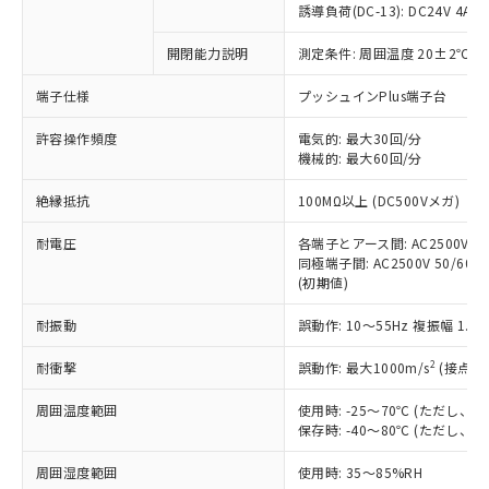
対応済み：EU RoHS指令（10物質）の
誘導負荷(DC-13): DC24V 4A/DC
非含有に対応した製品が提供可能な商品で
す。
開閉能力説明
測定条件: 周囲温度 20±2℃、
対応予定：EU RoHS指令（10物質）の非含
ご利用条件
端子仕様
プッシュインPlus端子台
有に対応した製品に切り替える予定のある
商品です。
許容操作頻度
電気的: 最大30回/分
対応予定なし：EU RoHS指令（10物質）の
機械的: 最大60回/分
以下の条件をお読みいただき、同意のうえ
非含有に非対応の商品で、対応品を出す予
ご利用ください。
定はありません。
絶縁抵抗
100MΩ以上 (DC500Vメガ)
調査・確認中：EU RoHS指令（10物質）の
本サービスは、当社制御機器事業取扱
※1 中国RoHS○×表
非含有の対応状況を調査中または確認中の
耐電圧
各端子とアース間: AC2500V 50/
商品の当社在庫状況および標準価格
商品です。
同極端子間: AC2500V 50/60Hz
(税抜)を提供させていただくもので
「○」：最大均質材料含有率が中国RoHSの
非該当品：ライセンス料など無形物で、有
(初期値)
す。
基準値以下であることを示します。
害物質有無と関係のない商品です。
当社制御機器事業取扱商品の中には、
「×」：最大均質材料含有率が中国RoHSの
耐振動
誤動作: 10～55Hz 複振幅 1.
仕入先様の事情により、非含有部品として
本サービスの対象外となる商品もある
基準値を超えていることを示します。
いたものが、含有品と判明した場合などや
当社は、これら貴社製品のうち、外国
ことをご了承ください。
2
耐衝撃
誤動作: 最大1000m/s
(接点開
「－」：未確認です。当社販売部門へお問
むを得ず変更することがあります。
為替および外国貿易法に定める商品
在庫状況および標準価格照会結果は、
い合わせください。
（以下｢規制貨物等」という）を輸出
記載している更新日時点での社内デー
周囲温度範囲
使用時: -25～70℃ (ただし
*EU RoHS指令（10物質）：
または国外への提供する場合は、日本
保存時: -40～80℃ (ただし
記
タに基づき作成されるものであり、閲
説明
鉛(Pb) 1000ppm以下、 水銀(Hg) 1000ppm以下、 カド
*中国RoHS10物質の基準値 (GB/T26572)：
国政府の輸出許可(または役務取引許
号
覧された時点での実際の在庫および標
ミウム(Cd) 100ppm以下、
Pb(鉛) :1000ppm、 Hg(水銀) : 1000ppm、 Cd(カドミウ
可)を取得するなどの必要な手続きを
六価クロム(Cr(Ⅵ)) 1000ppm以下、ポリ臭化ビフェニル
周囲湿度範囲
使用時: 35～85%RH
ム) : 100ppm、
準価格とは異なる場合があることをご
類(PBB) 1000ppm以下、ポリ臭化ジフェニルエーテル類