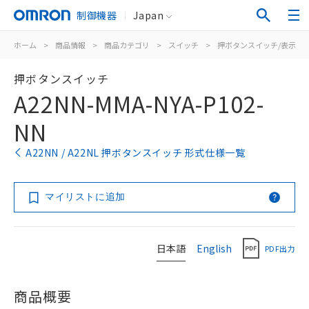
制御機器
Japan
ホーム
>
商品情報
>
商品カテゴリ
>
スイッチ
>
押ボタンスイッチ/表示灯
押ボタンスイッチ
A22NN-MMA-NYA-P102-
NN
A22NN / A22NL 押ボタンスイッチ 形式仕様一覧
マイリストに追加
日本語
English
PDF出力
商品概要