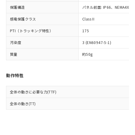
Cr(Ⅵ)(六価クロム) : 1000ppm、 PBBs(ポリ臭化ビフェ
とります。
了承ください。
(PBDE) 1000ppm以下、フタル酸ビス(2-エチルヘキシ
○
一定数以上の在庫あり
ニル類) : 1000ppm、 PBDEs(ポリ臭化ジフェニルエーテ
保護構造
パネル前面: IP66、NEMA4X, N
当社は規制貨物を破棄する場合は、完
ル) (DEHP)(別名：DOP) 1000ppm以下、フタル酸ブチ
正式な納期状況および標準価格はお客
ル類) : 1000ppm、
ルベンジル（BBP） 1000ppm以下、フタル酸ジブチル
全に破砕するなど、違法に輸出されな
DBP(フタル酸ジブチル) : 1000ppm、 DIBP(フタル酸ジ
様のお取引先、またはお客様担当のオ
（DBP） 1000ppm以下、フタル酸ジイソブチル
イソブチル) : 1000ppm、 BBP(フタル酸ブチルベンジ
感電保護クラス
Class II
△
一定数には満たないが在庫あり
いよう必要な手段を講じます。
ムロン制御機器販売店・当社販売員に
(DIBP) 1000ppm以下
ル) : 1000ppm、
当社は貴社製品を、核兵器、ミサイ
但し、RoHS指令で産業用監視および制御機器に対する
DEHP(フタル酸ビス(2-エチルヘキシル)) : 1000ppm
ご相談ください。
PTI（トラッキング特性）
175
適用除外項目は除く。
ル、化学兵器、生物兵器またはその他
－
在庫なし(最新の在庫状況につ
オムロン制御機器販売店や当社販売拠
フタル酸エステル類の４物質については閾値を超える意
武器並びにこれらの製造装置等に一切
いては、お客様のお取引先、ま
図的な使用がないことを確認しています。
点は「
販売ネットワーク
」をご確認
汚染度
3 (EN60947-5-1)
※2 環境保護使用期限
使用いたしません。
たはお客様担当のオムロン制御
ください。
当社は、貴社製品を第三者に販売する
機器販売店・当社販売員にご確
在庫状況および標準価格結果を当社の
質量
約50g
※2 対応予定月
「ｅ」：有害物質（10物質）のすべてが基
場合は、上記1、2および3の内容を当
認ください)
事前の承諾なく第三者に漏洩または開
準値以下であることを示します。
該第三者に通知します。また当社は、
示しないようお願いします。
部品在庫の切り替え状況などにより、予定
「10」：通常の使用状況下において有害物
販売先および販売に係わる関係者が違
マイパーツ機能（部品リスト作成サー
空
受注生産機種、また在庫状況の
動作特性
月が前後することがあります。
質が外部に漏えいし、環境に深刻な影響を
法に輸出するおそれがある場合は、取
ビス）をご利用いただくには、I-Web
白
情報を公開していない機種
及ぼさない年数を意味します。
り引きをいたしません。
メンバーズにご登録されている必要が
「－」：未確認です。当社販売部門へお問
あります。
全体の動きに必要な力(TTF)
い合わせください。
お客様が当ウェブサイト上で当社にご
※3 非含有証明書ダウンロード
全体の動き(TT)
登録された部品リストについて、当社
および当社の共同利用者が、当社の製
下記の非含有証明書をダウンロードするこ
品・サービスに関するお客様との取
とができます。
合意する
キャンセル
引・商談に必要な範囲で利用すること
をご了承ください。
EU RoHS指令（10物質）の非含有証明書