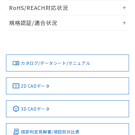
また、RoHS指令のフタル酸エステル類４
ログイン/会員登録いただくと、CADデータをダウンロー
RoHS/REACH対応状況
物質の対応では、対応完了までの期間は出
ドすることができます。
荷製品に未対応品が混在することから備考
情報更新：2026/7/29
欄に対応日を記載しておりました。
規格認証/適合状況
既に当社にて対応品への在庫切替を完了
ログイン/会員登録
EU RoHS
注意事項・凡例
していることから、特段のことがない限
UL認証
CSA認証
CEマーキング
り、2022年1月12日より割愛しておりま
す。
Yes
Yes
Yes
対応状況
対応予定月
※1
※2
ダウンロードデータをご利用いただく前に、以下を必ずお読
みください。
カタログ/データシート/マニュアル
対応済み
ソフトウェアの使用条件
LR型式承認
DNV型式承認
BV型式承認
KR型式承
（イギリス
（ノルウェー
（フランス
（韓国
船舶規格）
船舶規格）
船舶規格）
船舶規格
中国 RoHS
注意事項・凡例
2D CADデータ
No
No
No
No
中国 RoHS表
※1 ※2
3D CADデータ
この製品の規格認証/適合状況ページへ
Pb
Hg
Cd
Cr(VI)
その他の認証はこちらのページからご検索ください
該非判定見解書/項目別対比表
O
O
O
O