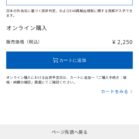
日本の外為法に基づく該非判定、およびEAR再輸出規制に関する見解が入手でき
ます。
"対応済み"や非含有の記載がされた商品であっても、流通
在庫等で未対応品が混在する可能性があります。
オンライン購入
非含有品が必要な際は、弊社営業部門もしくは販売店へお
問い合わせください。
¥ 2,250
販売価格（税込）
この製品のRoHS/REACH対応状況ページへ
カートに追加
オンライン購入における出荷予定日は、カートに追加～「ご購入手続き：価
格・納期の確認」画面にてご確認ください。
カートをみる
ページ先頭へ戻る