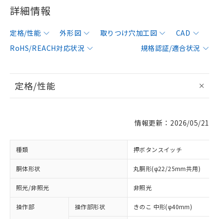
詳細情報
定格/性能
外形図
取りつけ穴加工図
CAD
RoHS/REACH対応状況
規格認証/適合状況
定格/性能
情報更新：2026/05/21
種類
押ボタンスイッチ
胴体形状
丸胴形(φ22/25mm共用)
照光/非照光
非照光
操作部
操作部形状
きのこ 中形(φ40mm)