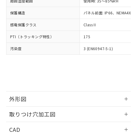
ご相談ください。
周囲湿度範囲
使用時: 35～85%RH
適用除外項目は除く。
ル、化学兵器、生物兵器またはその他
－
在庫なし(最新の在庫状況につ
オムロン制御機器販売店や当社販売拠
フタル酸エステル類の４物質については閾値を超える意
武器並びにこれらの製造装置等に一切
いては、お客様のお取引先、ま
図的な使用がないことを確認しています。
保護構造
パネル前面: IP66、NEMA4X, N
点は「
販売ネットワーク
」をご確認
※2 環境保護使用期限
使用いたしません。
たはお客様担当のオムロン制御
ください。
当社は、貴社製品を第三者に販売する
感電保護クラス
Class II
機器販売店・当社販売員にご確
在庫状況および標準価格結果を当社の
※2 対応予定月
「ｅ」：有害物質（10物質）のすべてが基
場合は、上記1、2および3の内容を当
認ください)
事前の承諾なく第三者に漏洩または開
準値以下であることを示します。
PTI（トラッキング特性）
175
該第三者に通知します。また当社は、
示しないようお願いします。
部品在庫の切り替え状況などにより、予定
「10」：通常の使用状況下において有害物
販売先および販売に係わる関係者が違
マイパーツ機能（部品リスト作成サー
空
受注生産機種、また在庫状況の
汚染度
3 (EN60947-5-1)
月が前後することがあります。
質が外部に漏えいし、環境に深刻な影響を
法に輸出するおそれがある場合は、取
ビス）をご利用いただくには、I-Web
白
情報を公開していない機種
及ぼさない年数を意味します。
り引きをいたしません。
メンバーズにご登録されている必要が
「－」：未確認です。当社販売部門へお問
あります。
い合わせください。
お客様が当ウェブサイト上で当社にご
※3 非含有証明書ダウンロード
登録された部品リストについて、当社
および当社の共同利用者が、当社の製
下記の非含有証明書をダウンロードするこ
品・サービスに関するお客様との取
とができます。
合意する
キャンセル
引・商談に必要な範囲で利用すること
外形図
をご了承ください。
EU RoHS指令（10物質）の非含有証明書
※当社の共同利用者とは、
情報更新：2026/05/21
"個人情報
取りつけ穴加工図
51物質の非含有証明書（当社基準）
の共同利用に関して"
の「1.共同利
※本証明書は発行日時点で非含有を証明す
用者の範囲」に記載されている法人を
情報更新：2026/05/21
るもので、過去に遡って非含有を証明する
CAD
指します。
ものではありません。