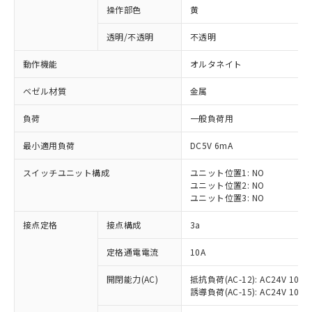
操作部色
黄
透明/不透明
不透明
動作機能
オルタネイト
ベゼル材質
金属
負荷
一般負荷用
最小適用負荷
DC5V 6mA
スイッチユニット構成
ユニット位置1: NO
ユニット位置2: NO
ユニット位置3: NO
※1 対応状況
接点定格
接点構成
3a
対応済み：EU RoHS指令（10物質）の
定格通電電流
10A
非含有に対応した製品が提供可能な商品で
開閉能力(AC)
抵抗負荷(AC-12): AC24V 10A/A
す。
誘導負荷(AC-15): AC24V 10A/AC
対応予定：EU RoHS指令（10物質）の非含
ご利用条件
有に対応した製品に切り替える予定のある