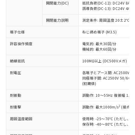
開閉能力(DC)
抵抗負荷(DC-12): DC24V 8A/DC
商品です。
誘導負荷(DC-13): DC24V 4A/DC
対応予定なし：EU RoHS指令（10物質）の
以下の条件をお読みいただき、同意のうえ
非含有に非対応の商品で、対応品を出す予
開閉能力説明
測定条件: 周囲温度 20±2℃、
ご利用ください。
定はありません。
調査・確認中：EU RoHS指令（10物質）の
端子仕様
ねじ締め端子 (M3.5)
本サービスは、当社制御機器事業取扱
※1 中国RoHS○×表
非含有の対応状況を調査中または確認中の
商品の当社在庫状況および標準価格
許容操作頻度
商品です。
電気的: 最大30回/分
(税抜)を提供させていただくもので
「○」：最大均質材料含有率が中国RoHSの
機械的: 最大60回/分
非該当品：ライセンス料など無形物で、有
す。
基準値以下であることを示します。
害物質有無と関係のない商品です。
当社制御機器事業取扱商品の中には、
絶縁抵抗
100MΩ以上 (DC500Vメガ)
「×」：最大均質材料含有率が中国RoHSの
仕入先様の事情により、非含有部品として
本サービスの対象外となる商品もある
基準値を超えていることを示します。
いたものが、含有品と判明した場合などや
当社は、これら貴社製品のうち、外国
ことをご了承ください。
耐電圧
各端子とアース間: AC2500V 50/
「－」：未確認です。当社販売部門へお問
むを得ず変更することがあります。
為替および外国貿易法に定める商品
同極端子間: AC2500V 50/60Hz
在庫状況および標準価格照会結果は、
い合わせください。
（以下｢規制貨物等」という）を輸出
(初期値)
記載している更新日時点での社内デー
*EU RoHS指令（10物質）：
または国外への提供する場合は、日本
記
タに基づき作成されるものであり、閲
説明
鉛(Pb) 1000ppm以下、 水銀(Hg) 1000ppm以下、 カド
*中国RoHS10物質の基準値 (GB/T26572)：
耐振動
誤動作: 10～55Hz 複振幅 1.
国政府の輸出許可(または役務取引許
号
覧された時点での実際の在庫および標
ミウム(Cd) 100ppm以下、
Pb(鉛) :1000ppm、 Hg(水銀) : 1000ppm、 Cd(カドミウ
可)を取得するなどの必要な手続きを
六価クロム(Cr(Ⅵ)) 1000ppm以下、ポリ臭化ビフェニル
ム) : 100ppm、
準価格とは異なる場合があることをご
類(PBB) 1000ppm以下、ポリ臭化ジフェニルエーテル類
2
耐衝撃
誤動作: 最大1000m/s
(接点開
Cr(Ⅵ)(六価クロム) : 1000ppm、 PBBs(ポリ臭化ビフェ
とります。
了承ください。
(PBDE) 1000ppm以下、フタル酸ビス(2-エチルヘキシ
○
一定数以上の在庫あり
ニル類) : 1000ppm、 PBDEs(ポリ臭化ジフェニルエーテ
当社は規制貨物を破棄する場合は、完
ル) (DEHP)(別名：DOP) 1000ppm以下、フタル酸ブチ
正式な納期状況および標準価格はお客
ル類) : 1000ppm、
周囲温度範囲
使用時: -25～70℃ (ただし
ルベンジル（BBP） 1000ppm以下、フタル酸ジブチル
全に破砕するなど、違法に輸出されな
DBP(フタル酸ジブチル) : 1000ppm、 DIBP(フタル酸ジ
様のお取引先、またはお客様担当のオ
保存時: -40～80℃ (ただし
（DBP） 1000ppm以下、フタル酸ジイソブチル
イソブチル) : 1000ppm、 BBP(フタル酸ブチルベンジ
△
一定数には満たないが在庫あり
いよう必要な手段を講じます。
ムロン制御機器販売店・当社販売員に
(DIBP) 1000ppm以下
ル) : 1000ppm、
当社は貴社製品を、核兵器、ミサイ
但し、RoHS指令で産業用監視および制御機器に対する
DEHP(フタル酸ビス(2-エチルヘキシル)) : 1000ppm