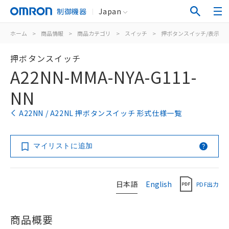
制御機器
Japan
ホーム
>
商品情報
>
商品カテゴリ
>
スイッチ
>
押ボタンスイッチ/表示灯
押ボタンスイッチ
A22NN-MMA-NYA-G111-
NN
A22NN / A22NL 押ボタンスイッチ 形式仕様一覧
マイリストに追加
日本語
English
PDF出力
商品概要