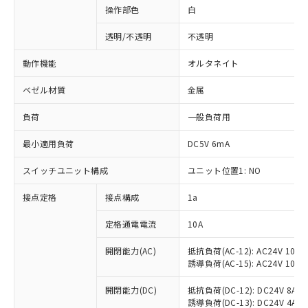
操作部色
白
透明/不透明
不透明
動作機能
オルタネイト
ベゼル材質
金属
負荷
一般負荷用
最小適用負荷
DC5V 6mA
スイッチユニット構成
ユニット位置1: NO
接点定格
接点構成
1a
※1 対応状況
定格通電電流
10A
対応済み：EU RoHS指令（10物質）の
非含有に対応した製品が提供可能な商品で
開閉能力(AC)
抵抗負荷(AC-12): AC24V 10A/A
誘導負荷(AC-15): AC24V 10A/AC
す。
対応予定：EU RoHS指令（10物質）の非含
ご利用条件
開閉能力(DC)
抵抗負荷(DC-12): DC24V 8A/DC
有に対応した製品に切り替える予定のある
誘導負荷(DC-13): DC24V 4A/DC