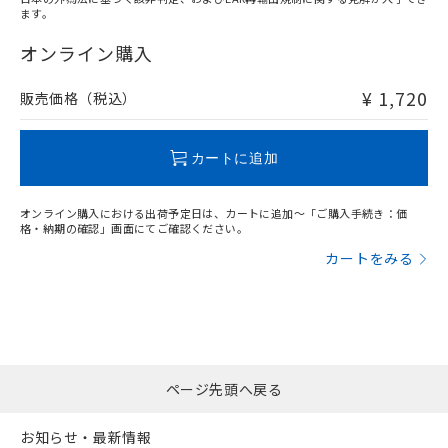
ます。
"対応済み"や非含有の記載がされた商品であっても、流通
在庫等で未対応品が混在する可能性があります。
オンライン購入
非含有品が必要な際は、弊社営業部門もしくは販売店へお
問い合わせください。
¥ 1,720
販売価格（税込）
この製品のRoHS/REACH対応状況ページへ
カートに追加
オンライン購入における出荷予定日は、カートに追加～「ご購入手続き：価
格・納期の確認」画面にてご確認ください。
カートをみる
ページ先頭へ戻る
お知らせ・最新情報