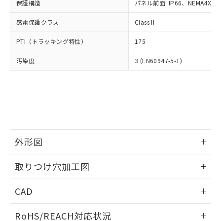
－
在庫なし(最新の在庫状況につ
オムロン制御機器販売店や当社販売拠
保護構造
パネル前面: IP66、NEMA4X, N
フタル酸エステル類の４物質については閾値を超える意
武器並びにこれらの製造装置等に一切
いては、お客様のお取引先、ま
図的な使用がないことを確認しています。
点は「
販売ネットワーク
」をご確認
※2 環境保護使用期限
使用いたしません。
たはお客様担当のオムロン制御
感電保護クラス
Class II
ください。
当社は、貴社製品を第三者に販売する
機器販売店・当社販売員にご確
在庫状況および標準価格結果を当社の
※2 対応予定月
「ｅ」：有害物質（10物質）のすべてが基
場合は、上記1、2および3の内容を当
PTI（トラッキング特性）
175
認ください)
事前の承諾なく第三者に漏洩または開
準値以下であることを示します。
該第三者に通知します。また当社は、
示しないようお願いします。
部品在庫の切り替え状況などにより、予定
「10」：通常の使用状況下において有害物
汚染度
3 (EN60947-5-1)
販売先および販売に係わる関係者が違
マイパーツ機能（部品リスト作成サー
空
受注生産機種、また在庫状況の
月が前後することがあります。
質が外部に漏えいし、環境に深刻な影響を
法に輸出するおそれがある場合は、取
ビス）をご利用いただくには、I-Web
白
情報を公開していない機種
及ぼさない年数を意味します。
り引きをいたしません。
メンバーズにご登録されている必要が
「－」：未確認です。当社販売部門へお問
あります。
い合わせください。
お客様が当ウェブサイト上で当社にご
※3 非含有証明書ダウンロード
登録された部品リストについて、当社
および当社の共同利用者が、当社の製
下記の非含有証明書をダウンロードするこ
品・サービスに関するお客様との取
外形図
とができます。
合意する
キャンセル
引・商談に必要な範囲で利用すること
をご了承ください。
情報更新：2026/05/21
EU RoHS指令（10物質）の非含有証明書
取りつけ穴加工図
※当社の共同利用者とは、
"個人情報
51物質の非含有証明書（当社基準）
の共同利用に関して"
の「1.共同利
情報更新：2026/05/21
※本証明書は発行日時点で非含有を証明す
用者の範囲」に記載されている法人を
CAD
るもので、過去に遡って非含有を証明する
指します。
ものではありません。
ログイン/会員登録いただくと、CADデータをダウンロー
RoHS/REACH対応状況
また、RoHS指令のフタル酸エステル類４
ドすることができます。