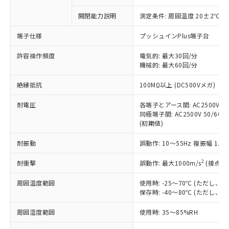
商品です。
対応予定なし：EU RoHS指令（10物質）の
開閉能力説明
測定条件: 周囲温度 20±2℃、
以下の条件をお読みいただき、同意のうえ
非含有に非対応の商品で、対応品を出す予
ご利用ください。
定はありません。
端子仕様
プッシュインPlus端子台
調査・確認中：EU RoHS指令（10物質）の
本サービスは、当社制御機器事業取扱
※1 中国RoHS○×表
非含有の対応状況を調査中または確認中の
許容操作頻度
電気的: 最大30回/分
商品の当社在庫状況および標準価格
商品です。
機械的: 最大60回/分
(税抜)を提供させていただくもので
「○」：最大均質材料含有率が中国RoHSの
非該当品：ライセンス料など無形物で、有
す。
絶縁抵抗
基準値以下であることを示します。
100MΩ以上 (DC500Vメガ)
害物質有無と関係のない商品です。
当社制御機器事業取扱商品の中には、
「×」：最大均質材料含有率が中国RoHSの
仕入先様の事情により、非含有部品として
本サービスの対象外となる商品もある
耐電圧
各端子とアース間: AC2500V 50/
基準値を超えていることを示します。
いたものが、含有品と判明した場合などや
当社は、これら貴社製品のうち、外国
ことをご了承ください。
同極端子間: AC2500V 50/60Hz
「－」：未確認です。当社販売部門へお問
むを得ず変更することがあります。
為替および外国貿易法に定める商品
(初期値)
在庫状況および標準価格照会結果は、
い合わせください。
（以下｢規制貨物等」という）を輸出
記載している更新日時点での社内デー
*EU RoHS指令（10物質）：
または国外への提供する場合は、日本
耐振動
誤動作: 10～55Hz 複振幅 1.
記
タに基づき作成されるものであり、閲
説明
鉛(Pb) 1000ppm以下、 水銀(Hg) 1000ppm以下、 カド
*中国RoHS10物質の基準値 (GB/T26572)：
国政府の輸出許可(または役務取引許
号
覧された時点での実際の在庫および標
ミウム(Cd) 100ppm以下、
Pb(鉛) :1000ppm、 Hg(水銀) : 1000ppm、 Cd(カドミウ
2
耐衝撃
誤動作: 最大1000m/s
(接点開
可)を取得するなどの必要な手続きを
六価クロム(Cr(Ⅵ)) 1000ppm以下、ポリ臭化ビフェニル
ム) : 100ppm、
準価格とは異なる場合があることをご
類(PBB) 1000ppm以下、ポリ臭化ジフェニルエーテル類
Cr(Ⅵ)(六価クロム) : 1000ppm、 PBBs(ポリ臭化ビフェ
とります。
了承ください。
(PBDE) 1000ppm以下、フタル酸ビス(2-エチルヘキシ
○
一定数以上の在庫あり
ニル類) : 1000ppm、 PBDEs(ポリ臭化ジフェニルエーテ
周囲温度範囲
使用時: -25～70℃ (ただし
当社は規制貨物を破棄する場合は、完
ル) (DEHP)(別名：DOP) 1000ppm以下、フタル酸ブチ
正式な納期状況および標準価格はお客
ル類) : 1000ppm、
保存時: -40～80℃ (ただし
ルベンジル（BBP） 1000ppm以下、フタル酸ジブチル
全に破砕するなど、違法に輸出されな
DBP(フタル酸ジブチル) : 1000ppm、 DIBP(フタル酸ジ
様のお取引先、またはお客様担当のオ
（DBP） 1000ppm以下、フタル酸ジイソブチル
イソブチル) : 1000ppm、 BBP(フタル酸ブチルベンジ
△
一定数には満たないが在庫あり
いよう必要な手段を講じます。
ムロン制御機器販売店・当社販売員に
(DIBP) 1000ppm以下
ル) : 1000ppm、
周囲湿度範囲
使用時: 35～85%RH
当社は貴社製品を、核兵器、ミサイ
但し、RoHS指令で産業用監視および制御機器に対する
DEHP(フタル酸ビス(2-エチルヘキシル)) : 1000ppm
ご相談ください。
適用除外項目は除く。
ル、化学兵器、生物兵器またはその他