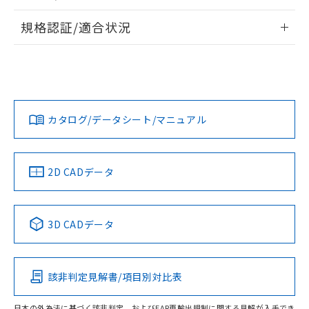
物質の対応では、対応完了までの期間は出
情報更新：2026/7/29
荷製品に未対応品が混在することから備考
規格認証/適合状況
欄に対応日を記載しておりました。
ログイン/会員登録
EU RoHS
注意事項・凡例
既に当社にて対応品への在庫切替を完了
A22NN-MMA-NWA-P100-NNについての規格認証/適合状況に
していることから、特段のことがない限
ついては、「カスタマーサポートセンタ お客様相談室」また
り、2022年1月12日より割愛しておりま
は貴社担当オムロン営業員または販売店にお問い合わせくだ
対応状況
対応予定月
※1
※2
す。
さい。
ダウンロードデータをご利用いただく前に、以下を必ずお読
みください。
カタログ/データシート/マニュアル
対応済み
ソフトウェアの使用条件
お問い合わせ
中国 RoHS
注意事項・凡例
2D CADデータ
中国 RoHS表
※1 ※2
3D CADデータ
Pb
Hg
Cd
Cr(VI)
該非判定見解書/項目別対比表
O
O
O
O
日本の外為法に基づく該非判定、およびEAR再輸出規制に関する見解が入手でき