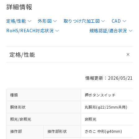
詳細情報
定格/性能
外形図
取りつけ穴加工図
CAD
RoHS/REACH対応状況
規格認証/適合状況
定格/性能
情報更新：2026/05/21
種類
押ボタンスイッチ
胴体形状
丸胴形(φ22/25mm共用)
照光/非照光
非照光
操作部
操作部形状
きのこ 中形(φ40mm)