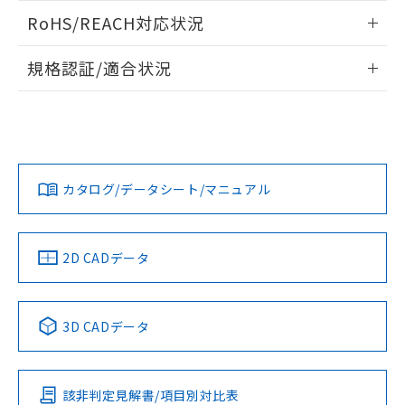
また、RoHS指令のフタル酸エステル類４
ログイン/会員登録いただくと、CADデータをダウンロー
RoHS/REACH対応状況
物質の対応では、対応完了までの期間は出
ドすることができます。
荷製品に未対応品が混在することから備考
情報更新：2026/7/29
欄に対応日を記載しておりました。
規格認証/適合状況
既に当社にて対応品への在庫切替を完了
ログイン/会員登録
EU RoHS
注意事項・凡例
A22NN-MMA-NRA-P122-NNについての規格認証/適合状況に
していることから、特段のことがない限
ついては、「カスタマーサポートセンタ お客様相談室」また
り、2022年1月12日より割愛しておりま
は貴社担当オムロン営業員または販売店にお問い合わせくだ
す。
対応状況
対応予定月
※1
※2
さい。
ダウンロードデータをご利用いただく前に、以下を必ずお読
みください。
カタログ/データシート/マニュアル
対応済み
ソフトウェアの使用条件
お問い合わせ
中国 RoHS
注意事項・凡例
2D CADデータ
中国 RoHS表
※1 ※2
3D CADデータ
Pb
Hg
Cd
Cr(VI)
該非判定見解書/項目別対比表
O
O
O
O