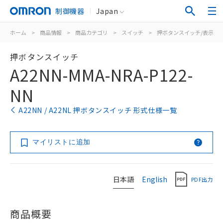
制御機器
Japan
ホーム
>
商品情報
>
商品カテゴリ
>
スイッチ
>
押ボタンスイッチ/表示灯
押ボタンスイッチ
A22NN-MMA-NRA-P122-
NN
A22NN / A22NL 押ボタンスイッチ 形式仕様一覧
マイリストに追加
日本語
English
PDF出力
商品概要