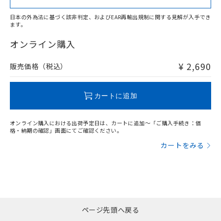
日本の外為法に基づく該非判定、およびEAR再輸出規制に関する見解が入手でき
ます。
"対応済み"や非含有の記載がされた商品であっても、流通
在庫等で未対応品が混在する可能性があります。
オンライン購入
非含有品が必要な際は、弊社営業部門もしくは販売店へお
問い合わせください。
¥ 2,690
販売価格（税込）
この製品のRoHS/REACH対応状況ページへ
カートに追加
オンライン購入における出荷予定日は、カートに追加～「ご購入手続き：価
格・納期の確認」画面にてご確認ください。
カートをみる
ページ先頭へ戻る