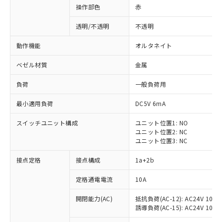
操作部色
赤
透明/不透明
不透明
動作機能
オルタネイト
ベゼル材質
金属
負荷
一般負荷用
最小適用負荷
DC5V 6mA
スイッチユニット構成
ユニット位置1: NO
ユニット位置2: NC
ユニット位置3: NC
※1 対応状況
接点定格
接点構成
1a+2b
対応済み：EU RoHS指令（10物質）の
定格通電電流
10A
非含有に対応した製品が提供可能な商品で
開閉能力(AC)
抵抗負荷(AC-12): AC24V 10A/A
す。
誘導負荷(AC-15): AC24V 10A/AC
対応予定：EU RoHS指令（10物質）の非含
ご利用条件
有に対応した製品に切り替える予定のある