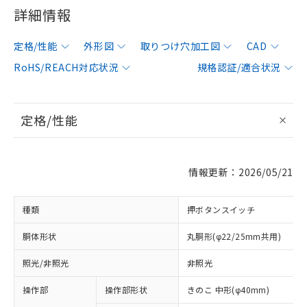
詳細情報
定格/性能
外形図
取りつけ穴加工図
CAD
RoHS/REACH対応状況
規格認証/適合状況
定格/性能
情報更新：2026/05/21
種類
押ボタンスイッチ
胴体形状
丸胴形(φ22/25mm共用)
照光/非照光
非照光
操作部
操作部形状
きのこ 中形(φ40mm)