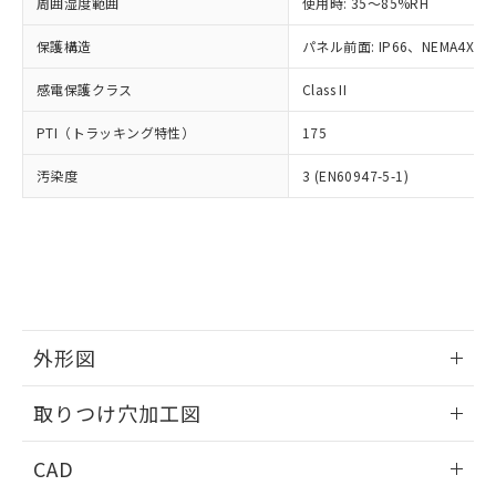
ご相談ください。
周囲湿度範囲
使用時: 35～85%RH
適用除外項目は除く。
ル、化学兵器、生物兵器またはその他
－
在庫なし(最新の在庫状況につ
オムロン制御機器販売店や当社販売拠
フタル酸エステル類の４物質については閾値を超える意
武器並びにこれらの製造装置等に一切
いては、お客様のお取引先、ま
図的な使用がないことを確認しています。
保護構造
パネル前面: IP66、NEMA4X, N
点は「
販売ネットワーク
」をご確認
※2 環境保護使用期限
使用いたしません。
たはお客様担当のオムロン制御
ください。
当社は、貴社製品を第三者に販売する
感電保護クラス
Class II
機器販売店・当社販売員にご確
在庫状況および標準価格結果を当社の
※2 対応予定月
「ｅ」：有害物質（10物質）のすべてが基
場合は、上記1、2および3の内容を当
認ください)
事前の承諾なく第三者に漏洩または開
準値以下であることを示します。
PTI（トラッキング特性）
175
該第三者に通知します。また当社は、
示しないようお願いします。
部品在庫の切り替え状況などにより、予定
「10」：通常の使用状況下において有害物
販売先および販売に係わる関係者が違
マイパーツ機能（部品リスト作成サー
空
受注生産機種、また在庫状況の
汚染度
3 (EN60947-5-1)
月が前後することがあります。
質が外部に漏えいし、環境に深刻な影響を
法に輸出するおそれがある場合は、取
ビス）をご利用いただくには、I-Web
白
情報を公開していない機種
及ぼさない年数を意味します。
り引きをいたしません。
メンバーズにご登録されている必要が
「－」：未確認です。当社販売部門へお問
あります。
い合わせください。
お客様が当ウェブサイト上で当社にご
※3 非含有証明書ダウンロード
登録された部品リストについて、当社
および当社の共同利用者が、当社の製
下記の非含有証明書をダウンロードするこ
品・サービスに関するお客様との取
とができます。
合意する
キャンセル
引・商談に必要な範囲で利用すること
外形図
をご了承ください。
EU RoHS指令（10物質）の非含有証明書
※当社の共同利用者とは、
情報更新：2026/05/21
"個人情報
取りつけ穴加工図
51物質の非含有証明書（当社基準）
の共同利用に関して"
の「1.共同利
※本証明書は発行日時点で非含有を証明す
用者の範囲」に記載されている法人を
情報更新：2026/05/21
るもので、過去に遡って非含有を証明する
CAD
指します。
ものではありません。