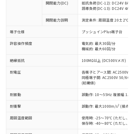
開閉能力(DC)
抵抗負荷(DC-12): DC24V 8A/DC
商品です。
誘導負荷(DC-13): DC24V 4A/DC
対応予定なし：EU RoHS指令（10物質）の
以下の条件をお読みいただき、同意のうえ
非含有に非対応の商品で、対応品を出す予
開閉能力説明
測定条件: 周囲温度 20±2℃、
ご利用ください。
定はありません。
調査・確認中：EU RoHS指令（10物質）の
端子仕様
プッシュインPlus端子台
本サービスは、当社制御機器事業取扱
※1 中国RoHS○×表
非含有の対応状況を調査中または確認中の
商品の当社在庫状況および標準価格
許容操作頻度
商品です。
電気的: 最大30回/分
(税抜)を提供させていただくもので
「○」：最大均質材料含有率が中国RoHSの
機械的: 最大60回/分
非該当品：ライセンス料など無形物で、有
す。
基準値以下であることを示します。
害物質有無と関係のない商品です。
当社制御機器事業取扱商品の中には、
絶縁抵抗
100MΩ以上 (DC500Vメガ)
「×」：最大均質材料含有率が中国RoHSの
仕入先様の事情により、非含有部品として
本サービスの対象外となる商品もある
基準値を超えていることを示します。
いたものが、含有品と判明した場合などや
当社は、これら貴社製品のうち、外国
ことをご了承ください。
耐電圧
各端子とアース間: AC2500V 50/
「－」：未確認です。当社販売部門へお問
むを得ず変更することがあります。
為替および外国貿易法に定める商品
同極端子間: AC2500V 50/60Hz
在庫状況および標準価格照会結果は、
い合わせください。
（以下｢規制貨物等」という）を輸出
(初期値)
記載している更新日時点での社内デー
*EU RoHS指令（10物質）：
または国外への提供する場合は、日本
記
タに基づき作成されるものであり、閲
説明
鉛(Pb) 1000ppm以下、 水銀(Hg) 1000ppm以下、 カド
*中国RoHS10物質の基準値 (GB/T26572)：
耐振動
誤動作: 10～55Hz 複振幅 1.
国政府の輸出許可(または役務取引許
号
覧された時点での実際の在庫および標
ミウム(Cd) 100ppm以下、
Pb(鉛) :1000ppm、 Hg(水銀) : 1000ppm、 Cd(カドミウ
可)を取得するなどの必要な手続きを
六価クロム(Cr(Ⅵ)) 1000ppm以下、ポリ臭化ビフェニル
ム) : 100ppm、
準価格とは異なる場合があることをご
類(PBB) 1000ppm以下、ポリ臭化ジフェニルエーテル類
2
耐衝撃
誤動作: 最大1000m/s
(接点開
Cr(Ⅵ)(六価クロム) : 1000ppm、 PBBs(ポリ臭化ビフェ
とります。
了承ください。
(PBDE) 1000ppm以下、フタル酸ビス(2-エチルヘキシ
○
一定数以上の在庫あり
ニル類) : 1000ppm、 PBDEs(ポリ臭化ジフェニルエーテ
当社は規制貨物を破棄する場合は、完
ル) (DEHP)(別名：DOP) 1000ppm以下、フタル酸ブチ
正式な納期状況および標準価格はお客
ル類) : 1000ppm、
周囲温度範囲
使用時: -25～70℃ (ただし
ルベンジル（BBP） 1000ppm以下、フタル酸ジブチル
全に破砕するなど、違法に輸出されな
DBP(フタル酸ジブチル) : 1000ppm、 DIBP(フタル酸ジ
様のお取引先、またはお客様担当のオ
保存時: -40～80℃ (ただし
（DBP） 1000ppm以下、フタル酸ジイソブチル
イソブチル) : 1000ppm、 BBP(フタル酸ブチルベンジ
△
一定数には満たないが在庫あり
いよう必要な手段を講じます。
ムロン制御機器販売店・当社販売員に
(DIBP) 1000ppm以下
ル) : 1000ppm、
当社は貴社製品を、核兵器、ミサイ
但し、RoHS指令で産業用監視および制御機器に対する
DEHP(フタル酸ビス(2-エチルヘキシル)) : 1000ppm