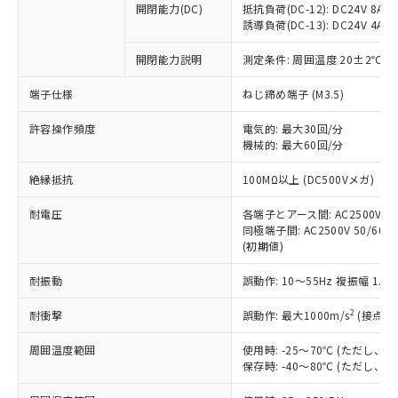
開閉能力(DC)
抵抗負荷(DC-12): DC24V 8A/DC
商品です。
誘導負荷(DC-13): DC24V 4A/DC
対応予定なし：EU RoHS指令（10物質）の
以下の条件をお読みいただき、同意のうえ
非含有に非対応の商品で、対応品を出す予
開閉能力説明
測定条件: 周囲温度 20±2℃、
ご利用ください。
定はありません。
調査・確認中：EU RoHS指令（10物質）の
端子仕様
ねじ締め端子 (M3.5)
本サービスは、当社制御機器事業取扱
※1 中国RoHS○×表
非含有の対応状況を調査中または確認中の
商品の当社在庫状況および標準価格
許容操作頻度
商品です。
電気的: 最大30回/分
(税抜)を提供させていただくもので
「○」：最大均質材料含有率が中国RoHSの
機械的: 最大60回/分
非該当品：ライセンス料など無形物で、有
す。
基準値以下であることを示します。
害物質有無と関係のない商品です。
当社制御機器事業取扱商品の中には、
絶縁抵抗
100MΩ以上 (DC500Vメガ)
「×」：最大均質材料含有率が中国RoHSの
仕入先様の事情により、非含有部品として
本サービスの対象外となる商品もある
基準値を超えていることを示します。
いたものが、含有品と判明した場合などや
当社は、これら貴社製品のうち、外国
ことをご了承ください。
耐電圧
各端子とアース間: AC2500V 50/
「－」：未確認です。当社販売部門へお問
むを得ず変更することがあります。
為替および外国貿易法に定める商品
同極端子間: AC2500V 50/60Hz
在庫状況および標準価格照会結果は、
い合わせください。
（以下｢規制貨物等」という）を輸出
(初期値)
記載している更新日時点での社内デー
*EU RoHS指令（10物質）：
または国外への提供する場合は、日本
記
タに基づき作成されるものであり、閲
説明
鉛(Pb) 1000ppm以下、 水銀(Hg) 1000ppm以下、 カド
*中国RoHS10物質の基準値 (GB/T26572)：
耐振動
誤動作: 10～55Hz 複振幅 1.
国政府の輸出許可(または役務取引許
号
覧された時点での実際の在庫および標
ミウム(Cd) 100ppm以下、
Pb(鉛) :1000ppm、 Hg(水銀) : 1000ppm、 Cd(カドミウ
可)を取得するなどの必要な手続きを
六価クロム(Cr(Ⅵ)) 1000ppm以下、ポリ臭化ビフェニル
ム) : 100ppm、
準価格とは異なる場合があることをご
類(PBB) 1000ppm以下、ポリ臭化ジフェニルエーテル類
2
耐衝撃
誤動作: 最大1000m/s
(接点開
Cr(Ⅵ)(六価クロム) : 1000ppm、 PBBs(ポリ臭化ビフェ
とります。
了承ください。
(PBDE) 1000ppm以下、フタル酸ビス(2-エチルヘキシ
○
一定数以上の在庫あり
ニル類) : 1000ppm、 PBDEs(ポリ臭化ジフェニルエーテ
当社は規制貨物を破棄する場合は、完
ル) (DEHP)(別名：DOP) 1000ppm以下、フタル酸ブチ
正式な納期状況および標準価格はお客
ル類) : 1000ppm、
周囲温度範囲
使用時: -25～70℃ (ただし
ルベンジル（BBP） 1000ppm以下、フタル酸ジブチル
全に破砕するなど、違法に輸出されな
DBP(フタル酸ジブチル) : 1000ppm、 DIBP(フタル酸ジ
様のお取引先、またはお客様担当のオ
保存時: -40～80℃ (ただし
（DBP） 1000ppm以下、フタル酸ジイソブチル
イソブチル) : 1000ppm、 BBP(フタル酸ブチルベンジ
△
一定数には満たないが在庫あり
いよう必要な手段を講じます。
ムロン制御機器販売店・当社販売員に
(DIBP) 1000ppm以下
ル) : 1000ppm、
当社は貴社製品を、核兵器、ミサイ
但し、RoHS指令で産業用監視および制御機器に対する
DEHP(フタル酸ビス(2-エチルヘキシル)) : 1000ppm