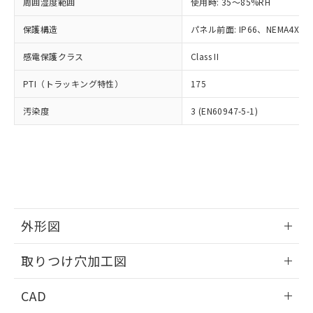
ご相談ください。
周囲湿度範囲
使用時: 35～85%RH
適用除外項目は除く。
ル、化学兵器、生物兵器またはその他
－
在庫なし(最新の在庫状況につ
オムロン制御機器販売店や当社販売拠
フタル酸エステル類の４物質については閾値を超える意
武器並びにこれらの製造装置等に一切
いては、お客様のお取引先、ま
図的な使用がないことを確認しています。
保護構造
パネル前面: IP66、NEMA4X, N
点は「
販売ネットワーク
」をご確認
※2 環境保護使用期限
使用いたしません。
たはお客様担当のオムロン制御
ください。
当社は、貴社製品を第三者に販売する
感電保護クラス
Class II
機器販売店・当社販売員にご確
在庫状況および標準価格結果を当社の
※2 対応予定月
「ｅ」：有害物質（10物質）のすべてが基
場合は、上記1、2および3の内容を当
認ください)
事前の承諾なく第三者に漏洩または開
準値以下であることを示します。
PTI（トラッキング特性）
175
該第三者に通知します。また当社は、
示しないようお願いします。
部品在庫の切り替え状況などにより、予定
「10」：通常の使用状況下において有害物
販売先および販売に係わる関係者が違
マイパーツ機能（部品リスト作成サー
空
受注生産機種、また在庫状況の
汚染度
3 (EN60947-5-1)
月が前後することがあります。
質が外部に漏えいし、環境に深刻な影響を
法に輸出するおそれがある場合は、取
ビス）をご利用いただくには、I-Web
白
情報を公開していない機種
及ぼさない年数を意味します。
り引きをいたしません。
メンバーズにご登録されている必要が
「－」：未確認です。当社販売部門へお問
あります。
い合わせください。
お客様が当ウェブサイト上で当社にご
※3 非含有証明書ダウンロード
登録された部品リストについて、当社
および当社の共同利用者が、当社の製
下記の非含有証明書をダウンロードするこ
品・サービスに関するお客様との取
とができます。
合意する
キャンセル
引・商談に必要な範囲で利用すること
外形図
をご了承ください。
EU RoHS指令（10物質）の非含有証明書
※当社の共同利用者とは、
情報更新：2026/05/21
"個人情報
取りつけ穴加工図
51物質の非含有証明書（当社基準）
の共同利用に関して"
の「1.共同利
※本証明書は発行日時点で非含有を証明す
用者の範囲」に記載されている法人を
情報更新：2026/05/21
るもので、過去に遡って非含有を証明する
CAD
指します。
ものではありません。