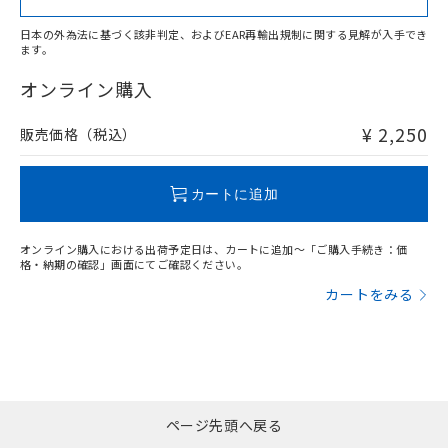
日本の外為法に基づく該非判定、およびEAR再輸出規制に関する見解が入手でき
ます。
"対応済み"や非含有の記載がされた商品であっても、流通
在庫等で未対応品が混在する可能性があります。
オンライン購入
非含有品が必要な際は、弊社営業部門もしくは販売店へお
問い合わせください。
¥ 2,250
販売価格（税込）
この製品のRoHS/REACH対応状況ページへ
カートに追加
オンライン購入における出荷予定日は、カートに追加～「ご購入手続き：価
格・納期の確認」画面にてご確認ください。
カートをみる
ページ先頭へ戻る