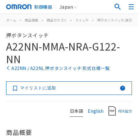
制御機器
Japan
ホーム
>
商品情報
>
商品カテゴリ
>
スイッチ
>
押ボタンスイッチ/表示灯
押ボタンスイッチ
A22NN-MMA-NRA-G122-
NN
A22NN / A22NL 押ボタンスイッチ 形式仕様一覧
マイリストに追加
日本語
English
PDF出力
商品概要