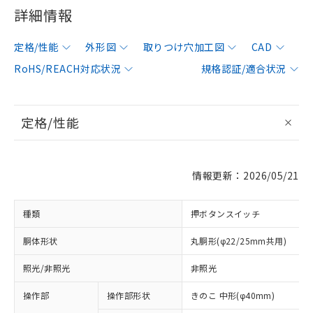
詳細情報
定格/性能
外形図
取りつけ穴加工図
CAD
RoHS/REACH対応状況
規格認証/適合状況
定格/性能
情報更新：2026/05/21
種類
押ボタンスイッチ
胴体形状
丸胴形(φ22/25mm共用)
照光/非照光
非照光
操作部
操作部形状
きのこ 中形(φ40mm)