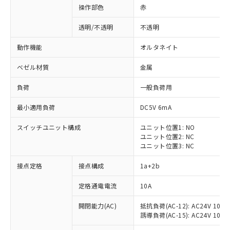
操作部色
赤
透明/不透明
不透明
動作機能
オルタネイト
ベゼル材質
金属
負荷
一般負荷用
最小適用負荷
DC5V 6mA
スイッチユニット構成
ユニット位置1: NO
ユニット位置2: NC
ユニット位置3: NC
※1 対応状況
接点定格
接点構成
1a+2b
対応済み：EU RoHS指令（10物質）の
定格通電電流
10A
非含有に対応した製品が提供可能な商品で
開閉能力(AC)
抵抗負荷(AC-12): AC24V 10A/A
す。
誘導負荷(AC-15): AC24V 10A/AC
対応予定：EU RoHS指令（10物質）の非含
ご利用条件
有に対応した製品に切り替える予定のある