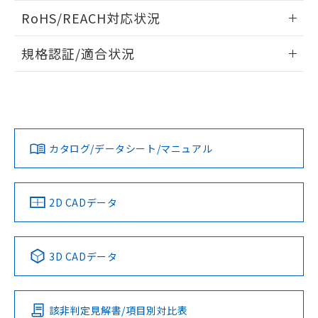
また、RoHS指令のフタル酸エステル類４
ログイン/会員登録いただくと、CADデータをダウンロー
RoHS/REACH対応状況
物質の対応では、対応完了までの期間は出
ドすることができます。
荷製品に未対応品が混在することから備考
情報更新：2026/7/29
欄に対応日を記載しておりました。
規格認証/適合状況
既に当社にて対応品への在庫切替を完了
ログイン/会員登録
EU RoHS
注意事項・凡例
していることから、特段のことがない限
UL認証
CSA認証
CEマーキング
り、2022年1月12日より割愛しておりま
す。
Yes
Yes
Yes
対応状況
対応予定月
※1
※2
ダウンロードデータをご利用いただく前に、以下を必ずお読
みください。
カタログ/データシート/マニュアル
対応済み
ソフトウェアの使用条件
LR型式承認
DNV型式承認
BV型式承認
KR型式承
（イギリス
（ノルウェー
（フランス
（韓国
船舶規格）
船舶規格）
船舶規格）
船舶規格
中国 RoHS
注意事項・凡例
2D CADデータ
No
No
No
No
中国 RoHS表
※1 ※2
3D CADデータ
この製品の規格認証/適合状況ページへ
Pb
Hg
Cd
Cr(VI)
その他の認証はこちらのページからご検索ください
該非判定見解書/項目別対比表
O
O
O
O