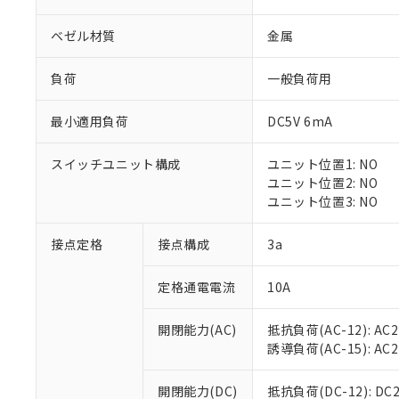
ベゼル材質
金属
負荷
一般負荷用
最小適用負荷
DC5V 6mA
※1 対応状況
スイッチユニット構成
ユニット位置1: NO
対応済み：EU
ユニット位置2: NO
対応予定：EU R
ユニット位置3: NO
対応予定なし：EU
調査・確認中：EU
ご利用条件
接点定格
接点構成
3a
非該当品：ライセ
※1 中国RoHS
仕入先様の事情に
定格通電電流
10A
があります。
以下の条件をお読
「○」：最大均質
「×」：最大均質
本サービスは
当社は、これ
*EU RoHS指令（10物
開閉能力(AC)
抵抗負荷(AC-12): AC24
「－」：未確認で
鉛(Pb) 1000ppm以下、
くものです。
う）を輸出ま
誘導負荷(AC-15): AC24V
記
説明
六価クロム(Cr(Ⅵ)) 1
当社制御機器
などの必要な
フタル酸ビス(2-エチルヘ
号
*中国RoHS10物質の基準値 
ル（DBP） 1000ppm
在庫状況およ
当社は規制貨
Pb(鉛) :1000ppm、 Hg
開閉能力(DC)
抵抗負荷(DC-12): DC24
但し、RoHS指令で産