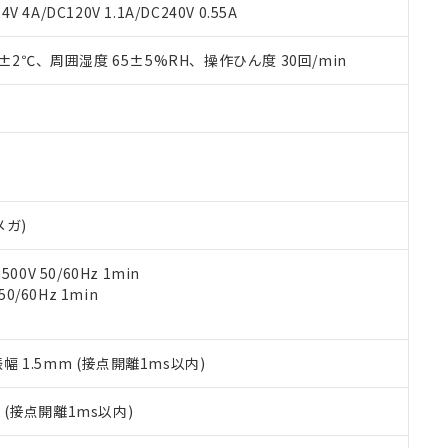
覧された時点での実際の在庫および標準価格とは異なる場合がある
1000ppm、 PBBs(ポリ臭化ビフェニル類) : 1000ppm、 PBDEs(ポリ臭化ジフェニルエーテル類
物質については閾値を超える意図的な使用がないことを確認しています。
V 4A/DC120V 1.1A/DC240V 0.55A
上の在庫あり
 1000ppm、 DIBP(フタル酸ジイソブチル) : 1000ppm、 BBP(フタル酸ブチルベンジル) :
品を、核兵器、ミサイル、化学兵器、生物兵器またはその他武器並
チルヘキシル)) : 1000ppm
況および標準価格はお客様のお取引先、またはお客様担当のオムロ
用いたしません。
0±2℃、周囲湿度 65±5%RH、操作ひん度 30回/min
ご相談ください。
は満たないが在庫あり
製品を第三者に販売する場合は、上記1、2および3の内容を当該第
機器販売店や当社販売拠点は「
販売ネットワーク
」をご確認くだ
販売先および販売に係わる関係者が違法に輸出するおそれがある場
用期限
び標準価格結果を当社の事前の承諾なく第三者に漏洩または開示し
え状況などにより、予定月が前後することがあります。
(最新の在庫状況については、お客様のお取引先、またはお客様担当
（10物質）のすべてが基準値以下であることを示します。
店・当社販売員にご確認ください)
能（部品リスト作成サービス）をご利用いただくには、I-Webメン
使用状況下において有害物質が外部に漏えいし、環境に深刻な影響を
あります。
機種、また在庫状況の情報を公開していない機種
ェブサイト上で当社にご登録された部品リストについて、当社およ
書ダウンロード
す。当社販売部門へお問い合わせください。
品・サービスに関するお客様との取引・商談に必要な範囲で利用す
合意する
キャンセル
メガ)
書をダウンロードすることができます。
利用者とは、
"個人情報の共同利用に関して"
の「1.共同利用者の
0V 50/60Hz 1min
します。
10物質）の非含有証明書
0/60Hz 1min
明書（当社基準）
日時点で非含有を証明するもので、過去に遡って非含有を証明するも
令のフタル酸エステル類４物質の対応では、対応完了までの期間は出
備考欄に対応日を記載しておりました。
振幅 1.5mm (接点開離1ms以内)
品への在庫切替を完了していることから、特段のことがない限り、20
す。
2
(接点開離1ms以内)