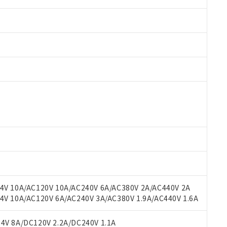
 RoHS指令（10物質）の非含有に対応した製品が提供可能な商品です
oHS指令（10物質）の非含有に対応した製品に切り替える予定のある
 RoHS指令（10物質）の非含有に非対応の商品で、対応品を出す予
 RoHS指令（10物質）の非含有の対応状況を調査中または確認中の
ンス料など無形物で、有害物質有無と関係のない商品です。
○×表
より、非含有部品としていたものが、含有品と判明した場合などやむ
みいただき、同意のうえご利用ください。
材料含有率が中国RoHSの基準値以下であることを示します。
材料含有率が中国RoHSの基準値を超えていることを示します。
、当社制御機器事業取扱商品の当社在庫状況および標準価格(税抜)
ら貴社製品のうち、外国為替および外国貿易法に定める商品（以下｢
質）：
V 10A/AC120V 10A/AC240V 6A/AC380V 2A/AC440V 2A
す。当社販売部門へお問い合わせください。
 水銀(Hg) 1000ppm以下、 カドミウム(Cd) 100ppm以下、
たは国外への提供する場合は、日本国政府の輸出許可(または役務取
 10A/AC120V 6A/AC240V 3A/AC380V 1.9A/AC440V 1.6A
000ppm以下、ポリ臭化ビフェニル類(PBB) 1000ppm以下、ポリ臭化ジフェニルエーテル類(P
事業取扱商品の中には、本サービスの対象外となる商品もあること
手続きをとります。
キシル) (DEHP)(別名：DOP) 1000ppm以下、フタル酸ブチルベンジル（BBP） 100
(GB/T26572)：
以下、フタル酸ジイソブチル (DIBP) 1000ppm以下
び標準価格照会結果は、記載している更新日時点での社内データに
物を破棄する場合は、完全に破砕するなど、違法に輸出されないよ
(水銀) : 1000ppm、 Cd(カドミウム) : 100ppm、
V 8A/DC120V 2.2A/DC240V 1.1A
業用監視および制御機器に対する適用除外項目は除く。