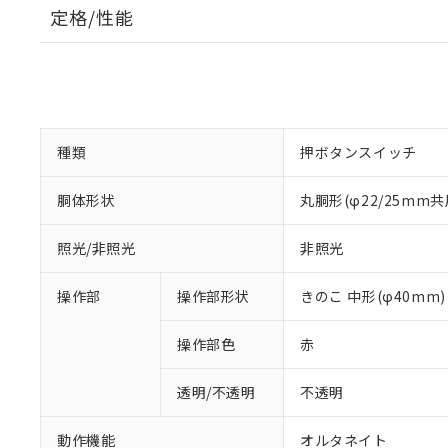
定格/性能
種類
押ボタンスイッチ
胴体形状
丸胴形(φ22/25mm共
照光/非照光
非照光
操作部
操作部形状
きのこ 中形(φ40mm)
操作部色
赤
透明/不透明
不透明
動作機能
オルタネイト