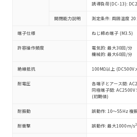
のであり、閲
ます。
Cr(Ⅵ)(六価クロム) : 
フタル酸エステル類の４
誘導負荷(DC-13): DC24
○
一定数以
DBP(フタル酸ジブチル) :
い。
当社は貴社製
DEHP(フタル酸ビス(2-エ
正式な納期状
置等に一切使
開閉能力説明
測定条件: 周囲温度 2
当社販売員に
※2 対応予定月
△
一定数に
当社は、貴社
オムロン制御
また当社は、
※2 環境保護使
在庫状況およ
部品在庫の切り替
たしません。
端子仕様
ねじ締め端子 (M3.5)
－
在庫なし
す。
「ｅ」：有害物質
機器販売
マイパーツ機
「10」：通常の
許容操作頻度
電気的: 最大30回/分
ている必要が
味します。
機械的: 最大60回/分
空
受注生産
お客様が当ウ
※3 非含有証明
「－」：未確認で
白
が、当社の製
絶縁抵抗
100MΩ以上 (DC500V
さい。
下記の非含有証明
※当社の共同
耐電圧
各端子とアース間: AC250
いる法人を指
EU RoHS指令（
同極端子間: AC2500V 5
51物質の非含有証
(初期値)
※本証明書は発行
また、RoHS指
混在することから
耐振動
誤動作: 10～55Hz 複
既に当社にて対応
り割愛しておりま
耐衝撃
誤動作: 最大1000m/s