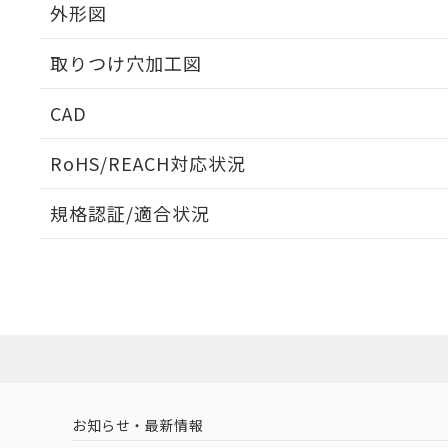
外形図
取りつけ穴加工図
CAD
ログイン/会員登録いただくと、CADデータをダウンロ
RoHS/REACH対応状況
規格認証/適合状況
EU RoHS
注意事項・凡例
UL認証
CSA認証
CEマーキング
ダウンロードデータをご利用いただく前に、以下を必ずお読
Yes
Yes
Yes
対応状況
対応予定月
※1
※2
ソフトウェアの使用条件
対応済み
LR型式承認
DNV型式承認
BV型式承認
KR
（イギリス
（ノルウェー
（フランス
（
お知らせ・最新情報
中国 RoHS
注意事項・凡例
船舶規格）
船舶規格）
船舶規格）
船