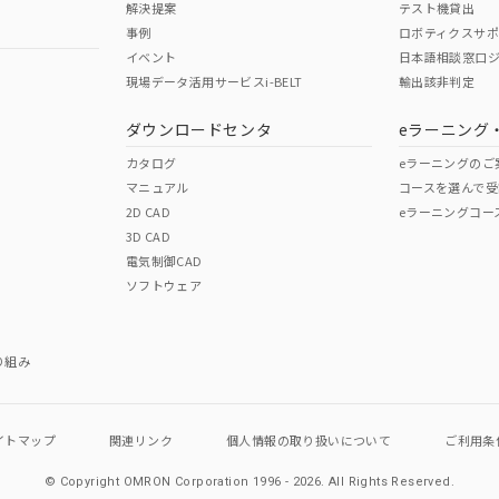
解決提案
テスト機貸出
事例
ロボティクスサ
No
No
イベント
日本語相談窓口
現場データ活用サービスi-BELT
輸出該非判定
I)
PBBs
PBDEs
DBP
ダウンロードセンタ
eラーニング
この製品の規格認証/適合
その他の認証はこちらのページからご
カタログ
eラーニングのご
マニュアル
コースを選んで受
O
O
O
2D CAD
eラーニングコー
3D CAD
電気制御CAD
在庫等で未対応品が混在する可能性があります。
ソフトウェア
問い合わせください。
この製品のRoHS/REACH対応
り組み
イトマップ
関連リンク
個人情報の
取り扱いについて
ご利用条
© Copyright OMRON Corporation 1996 - 2026.
All Rights Reserved.