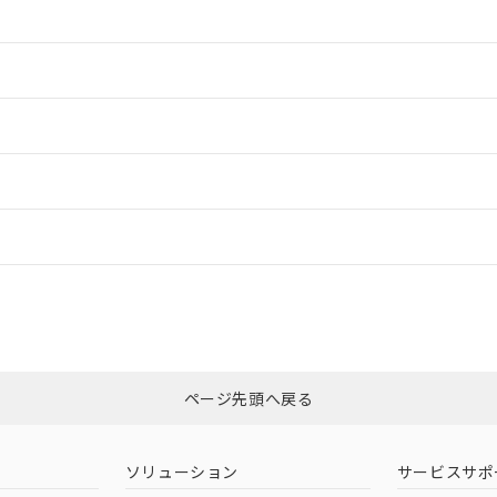
情報更新：2
情報更新：2
ードすることができます。
情報更新：
ログイン/会員登録
CCC認証
電波法
みください。
Yes
N/A
非含有証明書
※3
ページ先頭へ戻る
ダウンロードはこちら
型式承認
NK型式承認
ABS型式承認
韓国
（日本
（アメリカ
ソリューション
サービスサポ
舶規格）
船舶規格）
船舶規格）