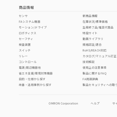
商品情報
No
No
No
No
中国 RoHS表
※1 ※2
センサ
新商品情報
FAシステム機器
在庫状況/標準価格
Pb
Hg
Cd
Cr(V
モーション/ドライブ
生産終了品/推奨代替品
ロボティクス
特設サイト
セーフティ
動画ライブラリ
検査装置
規格認証/適合
O
O
O
O
スイッチ
RoHS/REACH対応
リレー
カタログ/マニュアル訂正
コントロール
技術解説
"対応済み"や非含有の記載がされた商品であっても、流通
電源/周辺機器他
使用上の注意事項
非含有品が必要な際は、弊社営業部門もしくは販売店へお
省エネ支援/環境対策機器
製品に関するFAQ
目的・仕様から探す
FA用語辞典
改善・活用事例から探す
製品セキュリティへの取
OMRON Corporation
ヘルプ
サ