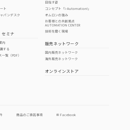
目指す姿
ポート
コンセプト「i-Automation!」
ジャパンデスク
オムロンの強み
お客様との共創拠点
AUTOMATION CENTER
DIBP
BBP
DEHP
環境保護
技術を磨く現場
・セミナ
状況ページへ
使用期限
検索ください
案内
販売ネットワーク
講する
O
O
O
e
国内販売ネットワーク
ス一覧（PDF）
海外販売ネットワーク
オンラインストア
状況ページへ
件
商品のご承諾事項
Facebook