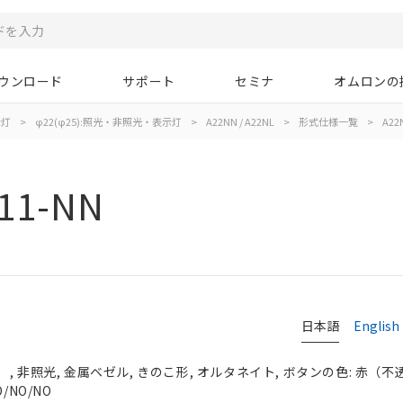
ウンロード
サポート
セミナ
オムロンの
示灯
>
φ22(φ25):照光・非照光・表示灯
>
A22NN / A22NL
>
形式仕様一覧
>
A22
11-NN
日本語
English
 非照光, 金属ベゼル, きのこ形, オルタネイト, ボタンの色: 赤（不透明）
/NO/NO