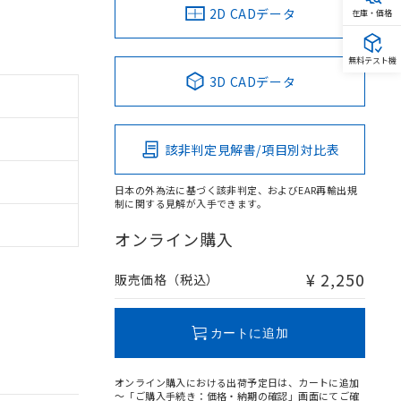
2D CADデータ
在庫・価格
無料テスト機
3D CADデータ
該非判定見解書/項目別対比表
日本の外為法に基づく該非判定、およびEAR再輸出規
制に関する見解が入手できます。
オンライン購入
¥ 2,250
販売価格（税込）
カートに追加
オンライン購入における出荷予定日は、カートに追加
～「ご購入手続き：価格・納期の確認」画面にてご確