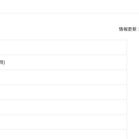
情報更新：2
用)