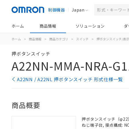
制御機器
Japan
ホーム
商品情報
ソリューション
ダ
ホーム
>
商品情報
>
商品カテゴリ
>
スイッチ
>
押ボタンスイッチ/表
押ボタンスイッチ
A22NN-MMA-NRA-G1
A22NN / A22NL 押ボタンスイッチ 形式仕様一覧
商品概要
押ボタンスイッチ（φ22）,
ねじ端子台, 接点構成: NO