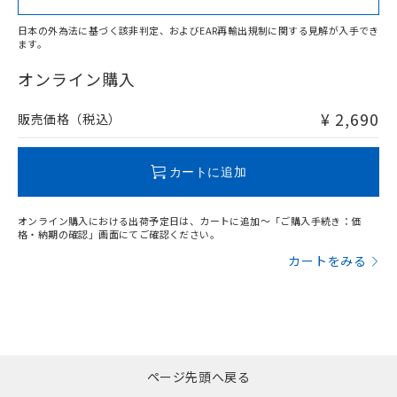
日本の外為法に基づく該非判定、およびEAR再輸出規制に関する見解が入手でき
ます。
"対応済み"や非含有の記載がされた商品であっても、流通
在庫等で未対応品が混在する可能性があります。
オンライン購入
非含有品が必要な際は、弊社営業部門もしくは販売店へお
問い合わせください。
¥ 2,690
販売価格（税込）
この製品のRoHS/REACH対応状況ページへ
カートに追加
オンライン購入における出荷予定日は、カートに追加～「ご購入手続き：価
格・納期の確認」画面にてご確認ください。
カートをみる
ページ先頭へ戻る