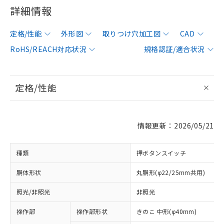
詳細情報
定格/性能
外形図
取りつけ穴加工図
CAD
RoHS/REACH対応状況
規格認証/適合状況
定格/性能
情報更新：2026/05/21
種類
押ボタンスイッチ
胴体形状
丸胴形(φ22/25mm共用)
照光/非照光
非照光
操作部
操作部形状
きのこ 中形(φ40mm)