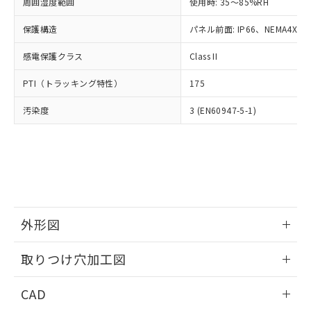
ご相談ください。
周囲湿度範囲
使用時: 35～85%RH
適用除外項目は除く。
ル、化学兵器、生物兵器またはその他
－
在庫なし(最新の在庫状況につ
オムロン制御機器販売店や当社販売拠
フタル酸エステル類の４物質については閾値を超える意
武器並びにこれらの製造装置等に一切
いては、お客様のお取引先、ま
図的な使用がないことを確認しています。
保護構造
パネル前面: IP66、NEMA4X, N
点は「
販売ネットワーク
」をご確認
※2 環境保護使用期限
使用いたしません。
たはお客様担当のオムロン制御
ください。
当社は、貴社製品を第三者に販売する
感電保護クラス
Class II
機器販売店・当社販売員にご確
在庫状況および標準価格結果を当社の
※2 対応予定月
「ｅ」：有害物質（10物質）のすべてが基
場合は、上記1、2および3の内容を当
認ください)
事前の承諾なく第三者に漏洩または開
準値以下であることを示します。
PTI（トラッキング特性）
175
該第三者に通知します。また当社は、
示しないようお願いします。
部品在庫の切り替え状況などにより、予定
「10」：通常の使用状況下において有害物
販売先および販売に係わる関係者が違
マイパーツ機能（部品リスト作成サー
空
受注生産機種、また在庫状況の
汚染度
3 (EN60947-5-1)
月が前後することがあります。
質が外部に漏えいし、環境に深刻な影響を
法に輸出するおそれがある場合は、取
ビス）をご利用いただくには、I-Web
白
情報を公開していない機種
及ぼさない年数を意味します。
り引きをいたしません。
メンバーズにご登録されている必要が
「－」：未確認です。当社販売部門へお問
あります。
い合わせください。
お客様が当ウェブサイト上で当社にご
※3 非含有証明書ダウンロード
登録された部品リストについて、当社
および当社の共同利用者が、当社の製
下記の非含有証明書をダウンロードするこ
品・サービスに関するお客様との取
とができます。
合意する
キャンセル
引・商談に必要な範囲で利用すること
外形図
をご了承ください。
EU RoHS指令（10物質）の非含有証明書
※当社の共同利用者とは、
情報更新：2026/05/21
"個人情報
取りつけ穴加工図
51物質の非含有証明書（当社基準）
の共同利用に関して"
の「1.共同利
※本証明書は発行日時点で非含有を証明す
用者の範囲」に記載されている法人を
情報更新：2026/05/21
るもので、過去に遡って非含有を証明する
CAD
指します。
ものではありません。