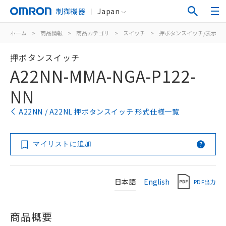
制御機器
Japan
ホーム
>
商品情報
>
商品カテゴリ
>
スイッチ
>
押ボタンスイッチ/表示灯
押ボタンスイッチ
A22NN-MMA-NGA-P122-
NN
A22NN / A22NL 押ボタンスイッチ 形式仕様一覧
マイリストに追加
日本語
English
PDF出力
商品概要