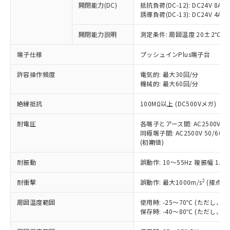
開閉能力(DC)
抵抗負荷(DC-12): DC24V 8A/DC
商品です。
誘導負荷(DC-13): DC24V 4A/DC
対応予定なし：EU RoHS指令（10物質）の
以下の条件をお読みいただき、同意のうえ
非含有に非対応の商品で、対応品を出す予
開閉能力説明
測定条件: 周囲温度 20±2℃、
ご利用ください。
定はありません。
調査・確認中：EU RoHS指令（10物質）の
端子仕様
プッシュインPlus端子台
本サービスは、当社制御機器事業取扱
※1 中国RoHS○×表
非含有の対応状況を調査中または確認中の
商品の当社在庫状況および標準価格
許容操作頻度
商品です。
電気的: 最大30回/分
(税抜)を提供させていただくもので
「○」：最大均質材料含有率が中国RoHSの
機械的: 最大60回/分
非該当品：ライセンス料など無形物で、有
す。
基準値以下であることを示します。
害物質有無と関係のない商品です。
当社制御機器事業取扱商品の中には、
絶縁抵抗
100MΩ以上 (DC500Vメガ)
「×」：最大均質材料含有率が中国RoHSの
仕入先様の事情により、非含有部品として
本サービスの対象外となる商品もある
基準値を超えていることを示します。
いたものが、含有品と判明した場合などや
当社は、これら貴社製品のうち、外国
ことをご了承ください。
耐電圧
各端子とアース間: AC2500V 50/
「－」：未確認です。当社販売部門へお問
むを得ず変更することがあります。
為替および外国貿易法に定める商品
同極端子間: AC2500V 50/60Hz
在庫状況および標準価格照会結果は、
い合わせください。
（以下｢規制貨物等」という）を輸出
(初期値)
記載している更新日時点での社内デー
*EU RoHS指令（10物質）：
または国外への提供する場合は、日本
記
タに基づき作成されるものであり、閲
説明
鉛(Pb) 1000ppm以下、 水銀(Hg) 1000ppm以下、 カド
*中国RoHS10物質の基準値 (GB/T26572)：
耐振動
誤動作: 10～55Hz 複振幅 1.
国政府の輸出許可(または役務取引許
号
覧された時点での実際の在庫および標
ミウム(Cd) 100ppm以下、
Pb(鉛) :1000ppm、 Hg(水銀) : 1000ppm、 Cd(カドミウ
可)を取得するなどの必要な手続きを
六価クロム(Cr(Ⅵ)) 1000ppm以下、ポリ臭化ビフェニル
ム) : 100ppm、
準価格とは異なる場合があることをご
類(PBB) 1000ppm以下、ポリ臭化ジフェニルエーテル類
2
耐衝撃
誤動作: 最大1000m/s
(接点開
Cr(Ⅵ)(六価クロム) : 1000ppm、 PBBs(ポリ臭化ビフェ
とります。
了承ください。
(PBDE) 1000ppm以下、フタル酸ビス(2-エチルヘキシ
○
一定数以上の在庫あり
ニル類) : 1000ppm、 PBDEs(ポリ臭化ジフェニルエーテ
当社は規制貨物を破棄する場合は、完
ル) (DEHP)(別名：DOP) 1000ppm以下、フタル酸ブチ
正式な納期状況および標準価格はお客
ル類) : 1000ppm、
周囲温度範囲
使用時: -25～70℃ (ただし
ルベンジル（BBP） 1000ppm以下、フタル酸ジブチル
全に破砕するなど、違法に輸出されな
DBP(フタル酸ジブチル) : 1000ppm、 DIBP(フタル酸ジ
様のお取引先、またはお客様担当のオ
保存時: -40～80℃ (ただし
（DBP） 1000ppm以下、フタル酸ジイソブチル
イソブチル) : 1000ppm、 BBP(フタル酸ブチルベンジ
△
一定数には満たないが在庫あり
いよう必要な手段を講じます。
ムロン制御機器販売店・当社販売員に
(DIBP) 1000ppm以下
ル) : 1000ppm、
当社は貴社製品を、核兵器、ミサイ
但し、RoHS指令で産業用監視および制御機器に対する
DEHP(フタル酸ビス(2-エチルヘキシル)) : 1000ppm