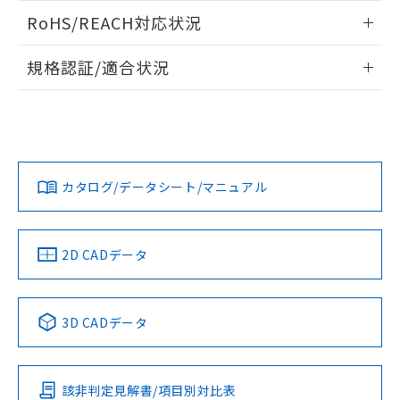
また、RoHS指令のフタル酸エステル類４
ログイン/会員登録いただくと、CADデータをダウンロー
RoHS/REACH対応状況
物質の対応では、対応完了までの期間は出
ドすることができます。
荷製品に未対応品が混在することから備考
情報更新：2026/7/29
欄に対応日を記載しておりました。
規格認証/適合状況
既に当社にて対応品への在庫切替を完了
ログイン/会員登録
EU RoHS
注意事項・凡例
A22NN-MMA-NGA-P122-NNについての規格認証/適合状況に
していることから、特段のことがない限
ついては、「カスタマーサポートセンタ お客様相談室」また
り、2022年1月12日より割愛しておりま
は貴社担当オムロン営業員または販売店にお問い合わせくだ
す。
対応状況
対応予定月
※1
※2
さい。
ダウンロードデータをご利用いただく前に、以下を必ずお読
みください。
カタログ/データシート/マニュアル
対応済み
ソフトウェアの使用条件
お問い合わせ
中国 RoHS
注意事項・凡例
2D CADデータ
中国 RoHS表
※1 ※2
3D CADデータ
Pb
Hg
Cd
Cr(VI)
該非判定見解書/項目別対比表
O
O
O
O