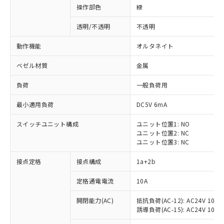
操作部色
緑
透明/不透明
不透明
動作機能
オルタネイト
ベゼル材質
金属
負荷
一般負荷用
最小適用負荷
DC5V 6mA
スイッチユニット構成
ユニット位置1: NO
ユニット位置2: NC
ユニット位置3: NC
※1 対応状況
接点定格
接点構成
1a+2b
対応済み：EU RoHS指令（10物質）の
定格通電電流
10A
非含有に対応した製品が提供可能な商品で
開閉能力(AC)
抵抗負荷(AC-12): AC24V 10A/A
す。
誘導負荷(AC-15): AC24V 10A/AC
対応予定：EU RoHS指令（10物質）の非含
ご利用条件
有に対応した製品に切り替える予定のある