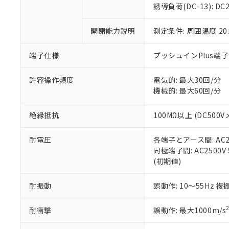
のであり、閲
ます。
Cr(Ⅵ)(六価クロム) : 
フタル酸エステル類の４
誘導負荷(DC-13): DC24
○
一定数以
DBP(フタル酸ジブチル) :
い。
当社は貴社製
DEHP(フタル酸ビス(2-エ
正式な納期状
置等に一切使
開閉能力説明
測定条件: 周囲温度 2
当社販売員に
※2 対応予定月
△
一定数に
当社は、貴社
オムロン制御
また当社は、
※2 環境保護使
在庫状況およ
部品在庫の切り替
たしません。
端子仕様
プッシュインPlus端
－
在庫なし
す。
「ｅ」：有害物質
機器販売
マイパーツ機
「10」：通常の
許容操作頻度
電気的: 最大30回/分
ている必要が
味します。
機械的: 最大60回/分
空
受注生産
お客様が当ウ
※3 非含有証明
「－」：未確認で
白
が、当社の製
絶縁抵抗
100MΩ以上 (DC500V
さい。
下記の非含有証明
※当社の共同
耐電圧
各端子とアース間: AC250
いる法人を指
EU RoHS指令（
同極端子間: AC2500V 5
51物質の非含有証
(初期値)
※本証明書は発行
また、RoHS指
混在することから
耐振動
誤動作: 10～55Hz 複
既に当社にて対応
り割愛しておりま
耐衝撃
誤動作: 最大1000m/s