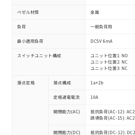
ベゼル材質
金属
負荷
一般負荷用
最小適用負荷
DC5V 6mA
※1 対応状況
スイッチユニット構成
ユニット位置1: NO
対応済み：EU
ユニット位置2: NC
対応予定：EU R
ユニット位置3: NC
対応予定なし：EU
調査・確認中：EU
ご利用条件
接点定格
接点構成
1a+2b
非該当品：ライセ
※1 中国RoHS
仕入先様の事情に
定格通電電流
10A
があります。
以下の条件をお読
「○」：最大均質
「×」：最大均質
本サービスは
当社は、これ
*EU RoHS指令（10物
開閉能力(AC)
抵抗負荷(AC-12): AC24
「－」：未確認で
鉛(Pb) 1000ppm以下、
くものです。
う）を輸出ま
誘導負荷(AC-15): AC24V
記
説明
六価クロム(Cr(Ⅵ)) 1
当社制御機器
などの必要な
フタル酸ビス(2-エチルヘ
号
*中国RoHS10物質の基準値 
ル（DBP） 1000ppm
在庫状況およ
当社は規制貨
Pb(鉛) :1000ppm、 Hg
開閉能力(DC)
抵抗負荷(DC-12): DC24
但し、RoHS指令で産