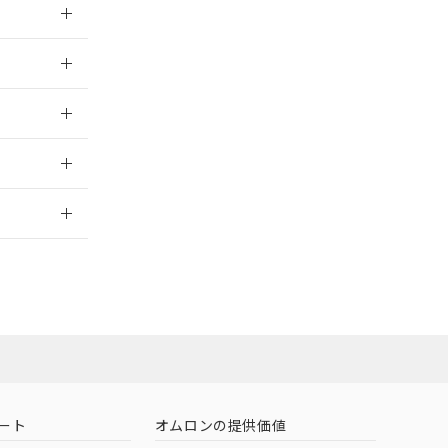
026/05/21
026/05/21
2026/7/29
社担当オムロン
お問い合わせ
ート
オムロンの提供価値