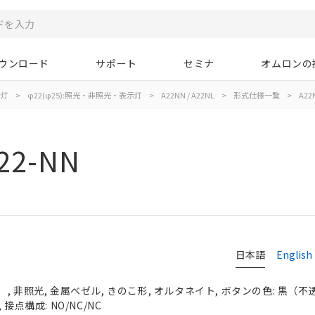
ウンロード
サポート
セミナ
オムロンの
示灯
>
φ22(φ25):照光・非照光・表示灯
>
A22NN / A22NL
>
形式仕様一覧
>
A22
22-NN
日本語
English
 非照光, 金属ベゼル, きのこ形, オルタネイト, ボタンの色: 黒（不透明）
接点構成: NO/NC/NC