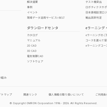
解決提案
テスト機貸出
事例
ロボティクスサ
イベント
日本語相談窓口
現場データ活用サービスi-BELT
輸出該非判定
I)
PBBs
PBDEs
DBP
ダウンロードセンタ
eラーニング
カタログ
eラーニングのご
マニュアル
コースを選んで受
O
O
O
2D CAD
eラーニングコー
3D CAD
電気制御CAD
在庫等で未対応品が混在する可能性があります。
ソフトウェア
問い合わせください。
この製品のRoHS/REACH対応
り組み
イトマップ
関連リンク
個人情報の
取り扱いについて
ご利用条
© Copyright OMRON Corporation 1996 - 2026.
All Rights Reserved.