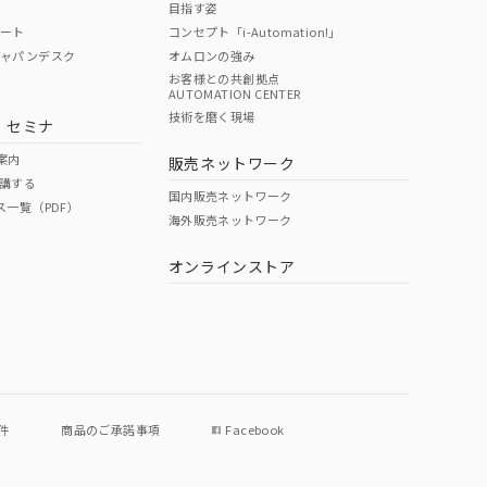
目指す姿
ポート
コンセプト「i-Automation!」
ジャパンデスク
オムロンの強み
お客様との共創拠点
AUTOMATION CENTER
DIBP
BBP
DEHP
環境保護
技術を磨く現場
・セミナ
使用期限
案内
販売ネットワーク
講する
O
O
O
e
国内販売ネットワーク
ス一覧（PDF）
海外販売ネットワーク
オンラインストア
状況ページへ
件
商品のご承諾事項
Facebook