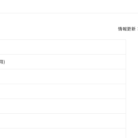
情報更新：2
用)