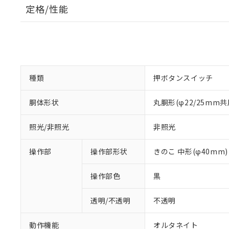
定格/性能
種類
押ボタンスイッチ
胴体形状
丸胴形(φ22/25mm共
照光/非照光
非照光
操作部
操作部形状
きのこ 中形(φ40mm)
操作部色
黒
透明/不透明
不透明
動作機能
オルタネイト