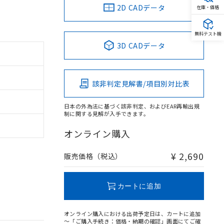
2D CADデータ
在庫・価格
無料テスト機
3D CADデータ
該非判定見解書/項目別対比表
日本の外為法に基づく該非判定、およびEAR再輸出規
制に関する見解が入手できます。
オンライン購入
¥ 2,690
販売価格（税込）
カートに追加
オンライン購入における出荷予定日は、カートに追加
～「ご購入手続き：価格・納期の確認」画面にてご確