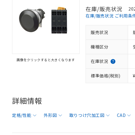
在庫/販売状況
20
在庫/販売状況 ご利用条
販売状況
機種区分
画像をクリックすると大きくなります
在庫状況
標準価格(税別)
詳細情報
定格/性能
外形図
取りつけ穴加工図
CAD