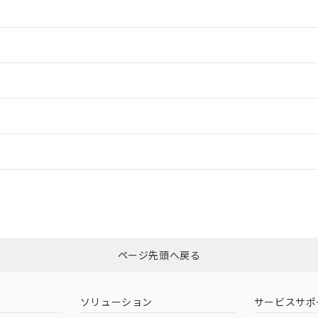
情報更新：2
情報更新：2
ードすることができます。
情報更新：
ログイン/会員登録
適合状況については、「カスタマーサポートセンタ お客様相談室」または貴
みください。
非含有証明書
※3
ページ先頭へ戻る
ダウンロードはこちら
ソリューション
サービスサポ