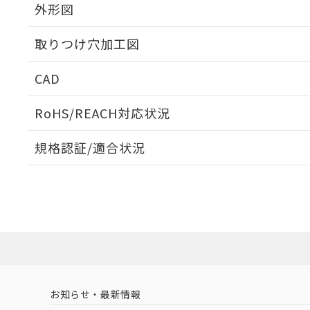
外形図
取りつけ穴加工図
CAD
ログイン/会員登録いただくと、CADデータをダウンロ
RoHS/REACH対応状況
規格認証/適合状況
EU RoHS
注意事項・凡例
A22NN-MMA-NBA-P122-NNについての規格認証/
営業員または販売店にお問い合わせください。
ダウンロードデータをご利用いただく前に、以下を必ずお読
対応状況
対応予定月
※1
※2
ソフトウェアの使用条件
対応済み
お知らせ・最新情報
中国 RoHS
注意事項・凡例