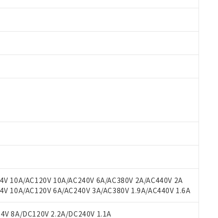
 RoHS指令（10物質）の非含有に対応した製品が提供可能な商品です
oHS指令（10物質）の非含有に対応した製品に切り替える予定のある
 RoHS指令（10物質）の非含有に非対応の商品で、対応品を出す予
 RoHS指令（10物質）の非含有の対応状況を調査中または確認中の
ンス料など無形物で、有害物質有無と関係のない商品です。
○×表
より、非含有部品としていたものが、含有品と判明した場合などやむ
みいただき、同意のうえご利用ください。
材料含有率が中国RoHSの基準値以下であることを示します。
材料含有率が中国RoHSの基準値を超えていることを示します。
、当社制御機器事業取扱商品の当社在庫状況および標準価格(税抜)
ら貴社製品のうち、外国為替および外国貿易法に定める商品（以下｢
質）：
V 10A/AC120V 10A/AC240V 6A/AC380V 2A/AC440V 2A
す。当社販売部門へお問い合わせください。
 水銀(Hg) 1000ppm以下、 カドミウム(Cd) 100ppm以下、
たは国外への提供する場合は、日本国政府の輸出許可(または役務取
 10A/AC120V 6A/AC240V 3A/AC380V 1.9A/AC440V 1.6A
000ppm以下、ポリ臭化ビフェニル類(PBB) 1000ppm以下、ポリ臭化ジフェニルエーテル類(P
事業取扱商品の中には、本サービスの対象外となる商品もあること
手続きをとります。
キシル) (DEHP)(別名：DOP) 1000ppm以下、フタル酸ブチルベンジル（BBP） 100
(GB/T26572)：
以下、フタル酸ジイソブチル (DIBP) 1000ppm以下
び標準価格照会結果は、記載している更新日時点での社内データに
物を破棄する場合は、完全に破砕するなど、違法に輸出されないよ
(水銀) : 1000ppm、 Cd(カドミウム) : 100ppm、
V 8A/DC120V 2.2A/DC240V 1.1A
業用監視および制御機器に対する適用除外項目は除く。