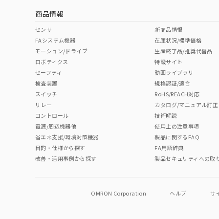
商品情報
中国 RoHS表
※1 ※2
センサ
新商品情報
FAシステム機器
在庫状況/標準価格
Pb
Hg
Cd
Cr(V
モーション/ドライブ
生産終了品/推奨代替品
ロボティクス
特設サイト
セーフティ
動画ライブラリ
検査装置
規格認証/適合
O
O
O
O
スイッチ
RoHS/REACH対応
リレー
カタログ/マニュアル訂正
コントロール
技術解説
"対応済み"や非含有の記載がされた商品であっても、流通
電源/周辺機器他
使用上の注意事項
非含有品が必要な際は、弊社営業部門もしくは販売店へお
省エネ支援/環境対策機器
製品に関するFAQ
目的・仕様から探す
FA用語辞典
改善・活用事例から探す
製品セキュリティへの取
OMRON Corporation
ヘルプ
サ