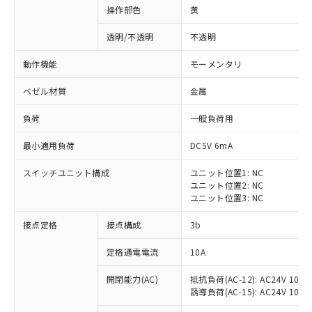
操作部色
黄
透明/不透明
不透明
動作機能
モーメンタリ
ベゼル材質
金属
負荷
一般負荷用
最小適用負荷
DC5V 6mA
スイッチユニット構成
ユニット位置1: NC
ユニット位置2: NC
ユニット位置3: NC
※1 対応状況
接点定格
接点構成
3b
対応済み：EU RoHS指令（10物質）の
定格通電電流
10A
非含有に対応した製品が提供可能な商品で
開閉能力(AC)
抵抗負荷(AC-12): AC24V 10A/A
す。
誘導負荷(AC-15): AC24V 10A/AC
対応予定：EU RoHS指令（10物質）の非含
ご利用条件
有に対応した製品に切り替える予定のある