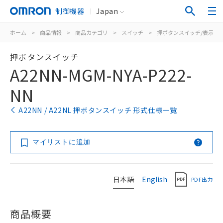
制御機器
Japan
ホーム
>
商品情報
>
商品カテゴリ
>
スイッチ
>
押ボタンスイッチ/表示灯
押ボタンスイッチ
A22NN-MGM-NYA-P222-
NN
A22NN / A22NL 押ボタンスイッチ 形式仕様一覧
マイリストに追加
日本語
English
PDF出力
商品概要