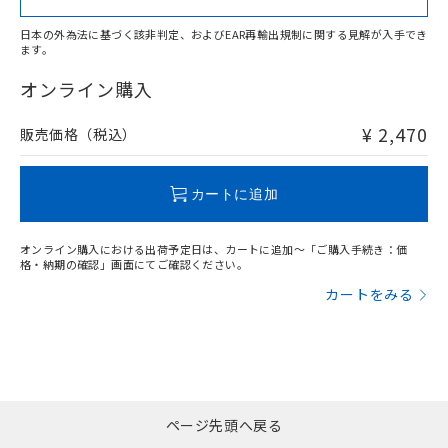
日本の外為法に基づく該非判定、およびEAR再輸出規制に関する見解が入手でき
ます。
"対応済み"や非含有の記載がされた商品であっても、流通
在庫等で未対応品が混在する可能性があります。
オンライン購入
非含有品が必要な際は、弊社営業部門もしくは販売店へお
問い合わせください。
¥ 2,470
販売価格（税込）
この製品のRoHS/REACH対応状況ページへ
カートに追加
オンライン購入における出荷予定日は、カートに追加～「ご購入手続き：価
格・納期の確認」画面にてご確認ください。
カートをみる
ページ先頭へ戻る