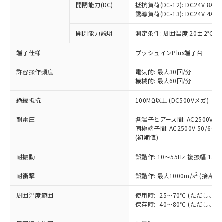
開閉能力(DC)
抵抗負荷(DC-12): DC24V 8A/DC
商品です。
誘導負荷(DC-13): DC24V 4A/DC
対応予定なし：EU RoHS指令（10物質）の
以下の条件をお読みいただき、同意のうえ
非含有に非対応の商品で、対応品を出す予
開閉能力説明
測定条件: 周囲温度 20±2℃、
ご利用ください。
定はありません。
調査・確認中：EU RoHS指令（10物質）の
端子仕様
プッシュインPlus端子台
本サービスは、当社制御機器事業取扱
※1 中国RoHS○×表
非含有の対応状況を調査中または確認中の
商品の当社在庫状況および標準価格
許容操作頻度
商品です。
電気的: 最大30回/分
(税抜)を提供させていただくもので
「○」：最大均質材料含有率が中国RoHSの
機械的: 最大60回/分
非該当品：ライセンス料など無形物で、有
す。
基準値以下であることを示します。
害物質有無と関係のない商品です。
当社制御機器事業取扱商品の中には、
絶縁抵抗
100MΩ以上 (DC500Vメガ)
「×」：最大均質材料含有率が中国RoHSの
仕入先様の事情により、非含有部品として
本サービスの対象外となる商品もある
基準値を超えていることを示します。
いたものが、含有品と判明した場合などや
当社は、これら貴社製品のうち、外国
ことをご了承ください。
耐電圧
各端子とアース間: AC2500V 50/
「－」：未確認です。当社販売部門へお問
むを得ず変更することがあります。
為替および外国貿易法に定める商品
同極端子間: AC2500V 50/60Hz
在庫状況および標準価格照会結果は、
い合わせください。
（以下｢規制貨物等」という）を輸出
(初期値)
記載している更新日時点での社内デー
*EU RoHS指令（10物質）：
または国外への提供する場合は、日本
記
タに基づき作成されるものであり、閲
説明
鉛(Pb) 1000ppm以下、 水銀(Hg) 1000ppm以下、 カド
*中国RoHS10物質の基準値 (GB/T26572)：
耐振動
誤動作: 10～55Hz 複振幅 1.
国政府の輸出許可(または役務取引許
号
覧された時点での実際の在庫および標
ミウム(Cd) 100ppm以下、
Pb(鉛) :1000ppm、 Hg(水銀) : 1000ppm、 Cd(カドミウ
可)を取得するなどの必要な手続きを
六価クロム(Cr(Ⅵ)) 1000ppm以下、ポリ臭化ビフェニル
ム) : 100ppm、
準価格とは異なる場合があることをご
類(PBB) 1000ppm以下、ポリ臭化ジフェニルエーテル類
2
耐衝撃
誤動作: 最大1000m/s
(接点開
Cr(Ⅵ)(六価クロム) : 1000ppm、 PBBs(ポリ臭化ビフェ
とります。
了承ください。
(PBDE) 1000ppm以下、フタル酸ビス(2-エチルヘキシ
○
一定数以上の在庫あり
ニル類) : 1000ppm、 PBDEs(ポリ臭化ジフェニルエーテ
当社は規制貨物を破棄する場合は、完
ル) (DEHP)(別名：DOP) 1000ppm以下、フタル酸ブチ
正式な納期状況および標準価格はお客
ル類) : 1000ppm、
周囲温度範囲
使用時: -25～70℃ (ただし
ルベンジル（BBP） 1000ppm以下、フタル酸ジブチル
全に破砕するなど、違法に輸出されな
DBP(フタル酸ジブチル) : 1000ppm、 DIBP(フタル酸ジ
様のお取引先、またはお客様担当のオ
保存時: -40～80℃ (ただし
（DBP） 1000ppm以下、フタル酸ジイソブチル
イソブチル) : 1000ppm、 BBP(フタル酸ブチルベンジ
△
一定数には満たないが在庫あり
いよう必要な手段を講じます。
ムロン制御機器販売店・当社販売員に
(DIBP) 1000ppm以下
ル) : 1000ppm、
当社は貴社製品を、核兵器、ミサイ
但し、RoHS指令で産業用監視および制御機器に対する
DEHP(フタル酸ビス(2-エチルヘキシル)) : 1000ppm