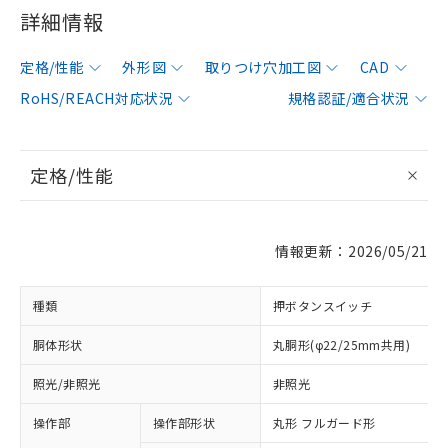
詳細情報
定格/性能
外形図
取りつけ穴加工図
CAD
RoHS/REACH対応状況
規格認証/適合状況
定格/性能
情報更新：2026/05/21
種類
押ボタンスイッチ
胴体形状
丸胴形(φ22/25mm共用)
照光/非照光
非照光
操作部
操作部形状
丸形 フルガード形