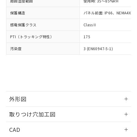
ご相談ください。
周囲湿度範囲
使用時: 35～85%RH
適用除外項目は除く。
ル、化学兵器、生物兵器またはその他
－
在庫なし(最新の在庫状況につ
オムロン制御機器販売店や当社販売拠
フタル酸エステル類の４物質については閾値を超える意
武器並びにこれらの製造装置等に一切
いては、お客様のお取引先、ま
図的な使用がないことを確認しています。
保護構造
パネル前面: IP66、NEMA4X, N
点は「
販売ネットワーク
」をご確認
※2 環境保護使用期限
使用いたしません。
たはお客様担当のオムロン制御
ください。
当社は、貴社製品を第三者に販売する
感電保護クラス
Class II
機器販売店・当社販売員にご確
在庫状況および標準価格結果を当社の
※2 対応予定月
「ｅ」：有害物質（10物質）のすべてが基
場合は、上記1、2および3の内容を当
認ください)
事前の承諾なく第三者に漏洩または開
準値以下であることを示します。
PTI（トラッキング特性）
175
該第三者に通知します。また当社は、
示しないようお願いします。
部品在庫の切り替え状況などにより、予定
「10」：通常の使用状況下において有害物
販売先および販売に係わる関係者が違
マイパーツ機能（部品リスト作成サー
空
受注生産機種、また在庫状況の
汚染度
3 (EN60947-5-1)
月が前後することがあります。
質が外部に漏えいし、環境に深刻な影響を
法に輸出するおそれがある場合は、取
ビス）をご利用いただくには、I-Web
白
情報を公開していない機種
及ぼさない年数を意味します。
り引きをいたしません。
メンバーズにご登録されている必要が
「－」：未確認です。当社販売部門へお問
あります。
い合わせください。
お客様が当ウェブサイト上で当社にご
※3 非含有証明書ダウンロード
登録された部品リストについて、当社
および当社の共同利用者が、当社の製
下記の非含有証明書をダウンロードするこ
品・サービスに関するお客様との取
とができます。
合意する
キャンセル
引・商談に必要な範囲で利用すること
外形図
をご了承ください。
EU RoHS指令（10物質）の非含有証明書
※当社の共同利用者とは、
情報更新：2026/05/21
"個人情報
取りつけ穴加工図
51物質の非含有証明書（当社基準）
の共同利用に関して"
の「1.共同利
※本証明書は発行日時点で非含有を証明す
用者の範囲」に記載されている法人を
情報更新：2026/05/21
るもので、過去に遡って非含有を証明する
CAD
指します。
ものではありません。