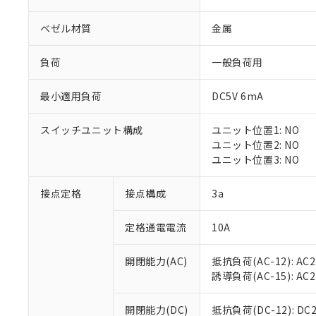
ベゼル材質
金属
負荷
一般負荷用
最小適用負荷
DC5V 6mA
※1 対応状況
スイッチユニット構成
ユニット位置1: NO
対応済み：EU
ユニット位置2: NO
対応予定：EU R
ユニット位置3: NO
対応予定なし：EU
調査・確認中：EU
ご利用条件
接点定格
接点構成
3a
非該当品：ライセ
※1 中国RoHS
仕入先様の事情に
定格通電電流
10A
があります。
以下の条件をお読
「○」：最大均質
「×」：最大均質
本サービスは
当社は、これ
*EU RoHS指令（10物
開閉能力(AC)
抵抗負荷(AC-12): AC24
「－」：未確認で
鉛(Pb) 1000ppm以下、
くものです。
う）を輸出ま
誘導負荷(AC-15): AC24V
記
説明
六価クロム(Cr(Ⅵ)) 1
当社制御機器
などの必要な
フタル酸ビス(2-エチルヘ
号
*中国RoHS10物質の基準値 
ル（DBP） 1000ppm
在庫状況およ
当社は規制貨
Pb(鉛) :1000ppm、 Hg
開閉能力(DC)
抵抗負荷(DC-12): DC24
但し、RoHS指令で産