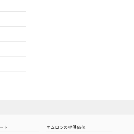
026/05/21
026/05/21
2026/7/29
担当オムロン
お問い合わせ
ート
オムロンの提供価値