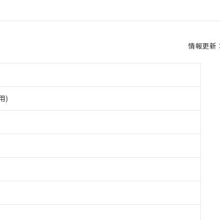
情報更新：2
用)