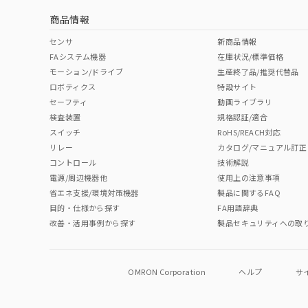
商品情報
中国 RoHS表
※1 ※2
センサ
新商品情報
FAシステム機器
在庫状況/標準価格
Pb
Hg
Cd
Cr(V
モーション/ドライブ
生産終了品/推奨代替品
ロボティクス
特設サイト
セーフティ
動画ライブラリ
検査装置
規格認証/適合
O
O
O
O
スイッチ
RoHS/REACH対応
リレー
カタログ/マニュアル訂正
コントロール
技術解説
"対応済み"や非含有の記載がされた商品であっても、流通
電源/周辺機器他
使用上の注意事項
非含有品が必要な際は、弊社営業部門もしくは販売店へお
省エネ支援/環境対策機器
製品に関するFAQ
目的・仕様から探す
FA用語辞典
改善・活用事例から探す
製品セキュリティへの取
OMRON Corporation
ヘルプ
サ