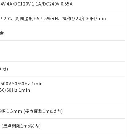
覧された時点での実際の在庫および標準価格とは異なる場合がある
1000ppm、 PBBs(ポリ臭化ビフェニル類) : 1000ppm、 PBDEs(ポリ臭化ジフェニルエーテル類
物質については閾値を超える意図的な使用がないことを確認しています。
V 4A/DC120V 1.1A/DC240V 0.55A
上の在庫あり
 1000ppm、 DIBP(フタル酸ジイソブチル) : 1000ppm、 BBP(フタル酸ブチルベンジル) :
品を、核兵器、ミサイル、化学兵器、生物兵器またはその他武器並
チルヘキシル)) : 1000ppm
況および標準価格はお客様のお取引先、またはお客様担当のオムロ
用いたしません。
0±2℃、周囲湿度 65±5%RH、操作ひん度 30回/min
ご相談ください。
は満たないが在庫あり
製品を第三者に販売する場合は、上記1、2および3の内容を当該第
機器販売店や当社販売拠点は「
販売ネットワーク
」をご確認くだ
販売先および販売に係わる関係者が違法に輸出するおそれがある場
用期限
び標準価格結果を当社の事前の承諾なく第三者に漏洩または開示し
え状況などにより、予定月が前後することがあります。
子台
(最新の在庫状況については、お客様のお取引先、またはお客様担当
（10物質）のすべてが基準値以下であることを示します。
店・当社販売員にご確認ください)
能（部品リスト作成サービス）をご利用いただくには、I-Webメン
使用状況下において有害物質が外部に漏えいし、環境に深刻な影響を
あります。
機種、また在庫状況の情報を公開していない機種
ェブサイト上で当社にご登録された部品リストについて、当社およ
書ダウンロード
す。当社販売部門へお問い合わせください。
品・サービスに関するお客様との取引・商談に必要な範囲で利用す
合意する
キャンセル
メガ)
書をダウンロードすることができます。
利用者とは、
"個人情報の共同利用に関して"
の「1.共同利用者の
0V 50/60Hz 1min
します。
10物質）の非含有証明書
0/60Hz 1min
明書（当社基準）
日時点で非含有を証明するもので、過去に遡って非含有を証明するも
令のフタル酸エステル類４物質の対応では、対応完了までの期間は出
備考欄に対応日を記載しておりました。
振幅 1.5mm (接点開離1ms以内)
品への在庫切替を完了していることから、特段のことがない限り、20
す。
2
(接点開離1ms以内)