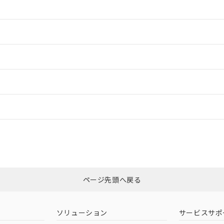
情報更新：2
情報更新：2
ードすることができます。
情報更新：
ログイン/会員登録
適合状況については、「カスタマーサポートセンタ お客様相談室」または貴社
みください。
非含有証明書
※3
ページ先頭へ戻る
ダウンロードはこちら
ソリューション
サービスサポ