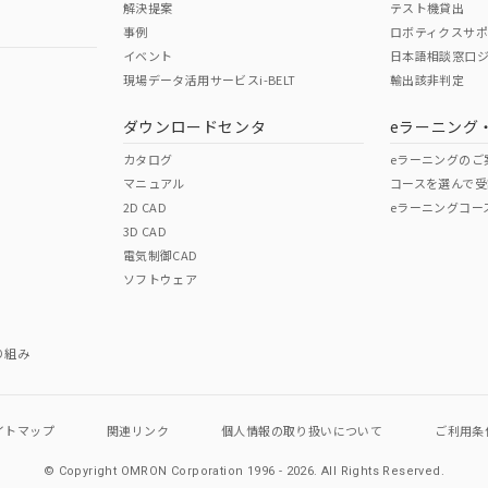
解決提案
テスト機貸出
事例
ロボティクスサ
イベント
日本語相談窓口
現場データ活用サービスi-BELT
輸出該非判定
I)
PBBs
PBDEs
DBP
ダウンロードセンタ
eラーニング
カタログ
eラーニングのご
マニュアル
コースを選んで受
O
O
O
2D CAD
eラーニングコー
3D CAD
電気制御CAD
在庫等で未対応品が混在する可能性があります。
ソフトウェア
問い合わせください。
この製品のRoHS/REACH対応
り組み
イトマップ
関連リンク
個人情報の
取り扱いについて
ご利用条
© Copyright OMRON Corporation 1996 - 2026.
All Rights Reserved.