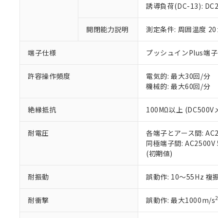
のであり、閲
ます。
Cr(Ⅵ)(六価クロム) : 
フタル酸エステル類の４
誘導負荷(DC-13): DC24
○
一定数以
DBP(フタル酸ジブチル) :
い。
当社は貴社製
DEHP(フタル酸ビス(2-エ
正式な納期状
置等に一切使
開閉能力説明
測定条件: 周囲温度 2
当社販売員に
※2 対応予定月
△
一定数に
当社は、貴社
オムロン制御
また当社は、
※2 環境保護使
在庫状況およ
部品在庫の切り替
たしません。
端子仕様
プッシュインPlus端
－
在庫なし
す。
「ｅ」：有害物質
機器販売
マイパーツ機
「10」：通常の
許容操作頻度
電気的: 最大30回/分
ている必要が
味します。
機械的: 最大60回/分
空
受注生産
お客様が当ウ
※3 非含有証明
「－」：未確認で
白
が、当社の製
絶縁抵抗
100MΩ以上 (DC500V
さい。
下記の非含有証明
※当社の共同
耐電圧
各端子とアース間: AC250
いる法人を指
EU RoHS指令（
同極端子間: AC2500V 5
51物質の非含有証
(初期値)
※本証明書は発行
また、RoHS指
混在することから
耐振動
誤動作: 10～55Hz 複
既に当社にて対応
り割愛しておりま
耐衝撃
誤動作: 最大1000m/s