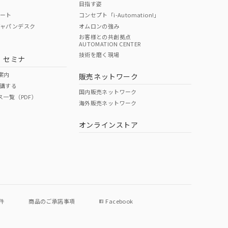
目指す姿
ポート
コンセプト「i-Automation!」
ジャパンデスク
オムロンの強み
お客様との共創拠点
AUTOMATION CENTER
DIBP
BBP
DEHP
環境保護
技術を磨く現場
・セミナ
使用期限
案内
販売ネットワーク
講する
O
O
O
e
国内販売ネットワーク
ス一覧（PDF）
海外販売ネットワーク
オンラインストア
状況ページへ
件
商品のご承諾事項
Facebook