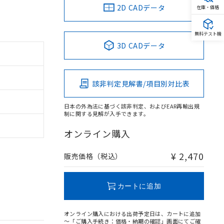
2D CADデータ
在庫・価格
無料テスト機
3D CADデータ
該非判定見解書/項目別対比表
日本の外為法に基づく該非判定、およびEAR再輸出規
制に関する見解が入手できます。
オンライン購入
¥ 2,470
販売価格（税込）
カートに追加
オンライン購入における出荷予定日は、カートに追加
～「ご購入手続き：価格・納期の確認」画面にてご確