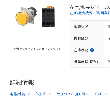
在庫/販売状況
20
在庫/販売状況 ご利用条
販売状況
機種区分
画像をクリックすると大きくなります
在庫状況
標準価格(税別)
詳細情報
定格/性能
外形図
取りつけ穴加工図
CAD