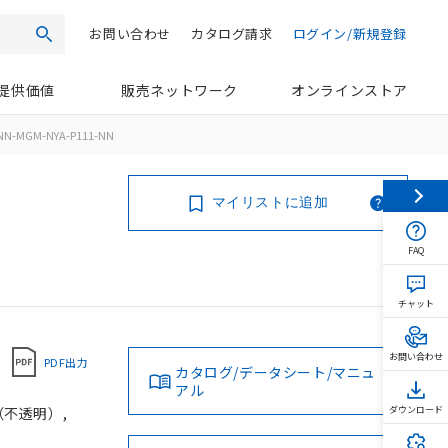
お問い合わせ
カタログ請求
ログイン/新規登録
検索
提供価値
販売ネットワーク
オンラインストア
NN-MGM-NYA-P111-NN
マイリストに追加
FAQ
チャット
お問い合わせ
PDF出力
カタログ/データシート/マニュ
アル
（不透明）,
ダウンロード