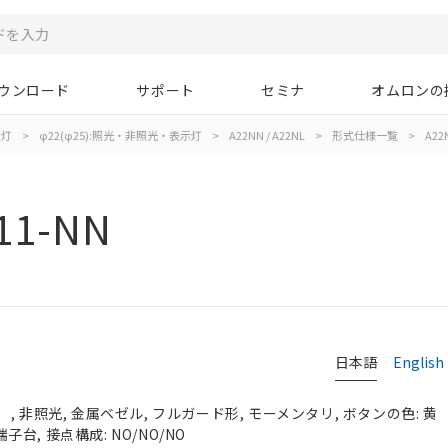
ウンロード
サポート
セミナ
オムロンの
示灯
>
φ22(φ25):照光・非照光・表示灯
>
A22NN / A22NL
>
形式仕様一覧
>
A22
11-NN
日本語
English
, 非照光, 金属ベゼル, フルガード形, モーメンタリ, ボタンの色: 黄
端子台, 接点構成: NO/NO/NO