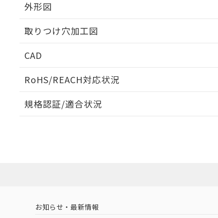
外形図
取りつけ穴加工図
CAD
ログイン/会員登録いただくと、CADデータをダウンロ
RoHS/REACH対応状況
規格認証/適合状況
EU RoHS
注意事項・凡例
A22NN-MGM-NYA-P111-NNについての規格認証/
営業員または販売店にお問い合わせください。
ダウンロードデータをご利用いただく前に、以下を必ずお読
対応状況
対応予定月
※1
※2
ソフトウェアの使用条件
対応済み
お知らせ・最新情報
中国 RoHS
注意事項・凡例