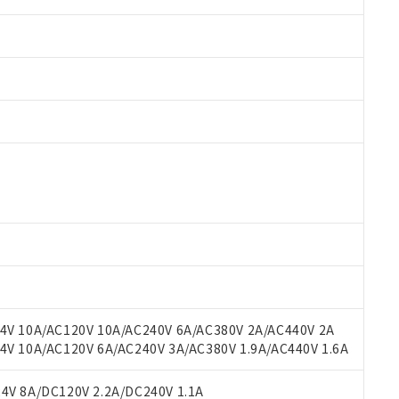
 RoHS指令（10物質）の非含有に対応した製品が提供可能な商品です
oHS指令（10物質）の非含有に対応した製品に切り替える予定のある
 RoHS指令（10物質）の非含有に非対応の商品で、対応品を出す予
 RoHS指令（10物質）の非含有の対応状況を調査中または確認中の
ンス料など無形物で、有害物質有無と関係のない商品です。
○×表
より、非含有部品としていたものが、含有品と判明した場合などやむ
みいただき、同意のうえご利用ください。
材料含有率が中国RoHSの基準値以下であることを示します。
材料含有率が中国RoHSの基準値を超えていることを示します。
、当社制御機器事業取扱商品の当社在庫状況および標準価格(税抜)
ら貴社製品のうち、外国為替および外国貿易法に定める商品（以下｢
質）：
V 10A/AC120V 10A/AC240V 6A/AC380V 2A/AC440V 2A
す。当社販売部門へお問い合わせください。
 水銀(Hg) 1000ppm以下、 カドミウム(Cd) 100ppm以下、
たは国外への提供する場合は、日本国政府の輸出許可(または役務取
 10A/AC120V 6A/AC240V 3A/AC380V 1.9A/AC440V 1.6A
000ppm以下、ポリ臭化ビフェニル類(PBB) 1000ppm以下、ポリ臭化ジフェニルエーテル類(P
事業取扱商品の中には、本サービスの対象外となる商品もあること
手続きをとります。
キシル) (DEHP)(別名：DOP) 1000ppm以下、フタル酸ブチルベンジル（BBP） 100
(GB/T26572)：
以下、フタル酸ジイソブチル (DIBP) 1000ppm以下
び標準価格照会結果は、記載している更新日時点での社内データに
物を破棄する場合は、完全に破砕するなど、違法に輸出されないよ
(水銀) : 1000ppm、 Cd(カドミウム) : 100ppm、
V 8A/DC120V 2.2A/DC240V 1.1A
業用監視および制御機器に対する適用除外項目は除く。