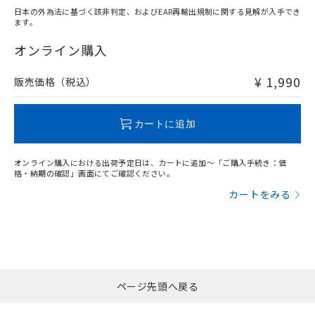
日本の外為法に基づく該非判定、およびEAR再輸出規制に関する見解が入手でき
ます。
"対応済み"や非含有の記載がされた商品であっても、流通
在庫等で未対応品が混在する可能性があります。
オンライン購入
非含有品が必要な際は、弊社営業部門もしくは販売店へお
問い合わせください。
¥ 1,990
販売価格（税込）
この製品のRoHS/REACH対応状況ページへ
カートに追加
オンライン購入における出荷予定日は、カートに追加～「ご購入手続き：価
格・納期の確認」画面にてご確認ください。
カートをみる
ページ先頭へ戻る