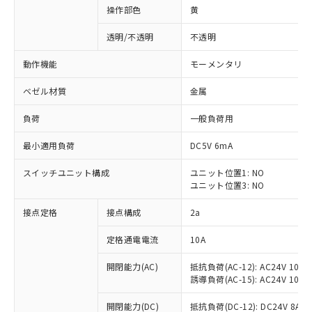
操作部色
黄
透明/不透明
不透明
動作機能
モーメンタリ
ベゼル材質
金属
負荷
一般負荷用
最小適用負荷
DC5V 6mA
スイッチユニット構成
ユニット位置1: NO
ユニット位置3: NO
接点定格
接点構成
2a
※1 対応状況
定格通電電流
10A
対応済み：EU RoHS指令（10物質）の
非含有に対応した製品が提供可能な商品で
開閉能力(AC)
抵抗負荷(AC-12): AC24V 10A/A
す。
誘導負荷(AC-15): AC24V 10A/AC
対応予定：EU RoHS指令（10物質）の非含
ご利用条件
有に対応した製品に切り替える予定のある
開閉能力(DC)
抵抗負荷(DC-12): DC24V 8A/DC