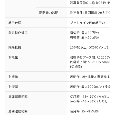
商品です。
誘導負荷(DC-13): DC24V 4A/DC
対応予定なし：EU RoHS指令（10物質）の
以下の条件をお読みいただき、同意のうえ
開閉能力説明
測定条件: 周囲温度 20±2℃、
非含有に非対応の商品で、対応品を出す予
ご利用ください。
定はありません。
端子仕様
プッシュインPlus端子台
調査・確認中：EU RoHS指令（10物質）の
本サービスは、当社制御機器事業取扱
※1 中国RoHS○×表
非含有の対応状況を調査中または確認中の
商品の当社在庫状況および標準価格
許容操作頻度
電気的: 最大30回/分
商品です。
機械的: 最大60回/分
(税抜)を提供させていただくもので
「○」：最大均質材料含有率が中国RoHSの
非該当品：ライセンス料など無形物で、有
す。
基準値以下であることを示します。
害物質有無と関係のない商品です。
絶縁抵抗
100MΩ以上 (DC500Vメガ)
当社制御機器事業取扱商品の中には、
「×」：最大均質材料含有率が中国RoHSの
仕入先様の事情により、非含有部品として
本サービスの対象外となる商品もある
基準値を超えていることを示します。
いたものが、含有品と判明した場合などや
耐電圧
各端子とアース間: AC2500V 50/
当社は、これら貴社製品のうち、外国
ことをご了承ください。
「－」：未確認です。当社販売部門へお問
むを得ず変更することがあります。
同極端子間: AC2500V 50/60Hz
為替および外国貿易法に定める商品
在庫状況および標準価格照会結果は、
い合わせください。
(初期値)
（以下｢規制貨物等」という）を輸出
記載している更新日時点での社内デー
*EU RoHS指令（10物質）：
または国外への提供する場合は、日本
記
タに基づき作成されるものであり、閲
説明
耐振動
誤動作: 10～55Hz 複振幅 1.
鉛(Pb) 1000ppm以下、 水銀(Hg) 1000ppm以下、 カド
*中国RoHS10物質の基準値 (GB/T26572)：
国政府の輸出許可(または役務取引許
号
覧された時点での実際の在庫および標
ミウム(Cd) 100ppm以下、
Pb(鉛) :1000ppm、 Hg(水銀) : 1000ppm、 Cd(カドミウ
可)を取得するなどの必要な手続きを
六価クロム(Cr(Ⅵ)) 1000ppm以下、ポリ臭化ビフェニル
ム) : 100ppm、
準価格とは異なる場合があることをご
2
耐衝撃
誤動作: 最大1000m/s
(接点開
類(PBB) 1000ppm以下、ポリ臭化ジフェニルエーテル類
Cr(Ⅵ)(六価クロム) : 1000ppm、 PBBs(ポリ臭化ビフェ
とります。
了承ください。
(PBDE) 1000ppm以下、フタル酸ビス(2-エチルヘキシ
○
一定数以上の在庫あり
ニル類) : 1000ppm、 PBDEs(ポリ臭化ジフェニルエーテ
当社は規制貨物を破棄する場合は、完
ル) (DEHP)(別名：DOP) 1000ppm以下、フタル酸ブチ
周囲温度範囲
使用時: -25～70℃ (ただし
正式な納期状況および標準価格はお客
ル類) : 1000ppm、
ルベンジル（BBP） 1000ppm以下、フタル酸ジブチル
全に破砕するなど、違法に輸出されな
DBP(フタル酸ジブチル) : 1000ppm、 DIBP(フタル酸ジ
保存時: -40～80℃ (ただし
様のお取引先、またはお客様担当のオ
（DBP） 1000ppm以下、フタル酸ジイソブチル
イソブチル) : 1000ppm、 BBP(フタル酸ブチルベンジ
△
一定数には満たないが在庫あり
いよう必要な手段を講じます。
ムロン制御機器販売店・当社販売員に
(DIBP) 1000ppm以下
ル) : 1000ppm、
周囲湿度範囲
使用時: 35～85%RH
当社は貴社製品を、核兵器、ミサイ
但し、RoHS指令で産業用監視および制御機器に対する
DEHP(フタル酸ビス(2-エチルヘキシル)) : 1000ppm
ご相談ください。