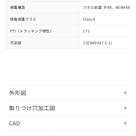
適用除外項目は除く。
ル、化学兵器、生物兵器またはその他
－
在庫なし(最新の在庫状況につ
オムロン制御機器販売店や当社販売拠
フタル酸エステル類の４物質については閾値を超える意
保護構造
パネル前面: IP66、NEMA4X, N
武器並びにこれらの製造装置等に一切
いては、お客様のお取引先、ま
図的な使用がないことを確認しています。
点は「
販売ネットワーク
」をご確認
※2 環境保護使用期限
使用いたしません。
たはお客様担当のオムロン制御
ください。
感電保護クラス
Class II
当社は、貴社製品を第三者に販売する
機器販売店・当社販売員にご確
在庫状況および標準価格結果を当社の
※2 対応予定月
「ｅ」：有害物質（10物質）のすべてが基
場合は、上記1、2および3の内容を当
認ください)
事前の承諾なく第三者に漏洩または開
PTI（トラッキング特性）
175
準値以下であることを示します。
該第三者に通知します。また当社は、
示しないようお願いします。
部品在庫の切り替え状況などにより、予定
「10」：通常の使用状況下において有害物
販売先および販売に係わる関係者が違
マイパーツ機能（部品リスト作成サー
汚染度
3 (EN60947-5-1)
空
受注生産機種、また在庫状況の
月が前後することがあります。
質が外部に漏えいし、環境に深刻な影響を
法に輸出するおそれがある場合は、取
ビス）をご利用いただくには、I-Web
白
情報を公開していない機種
及ぼさない年数を意味します。
り引きをいたしません。
メンバーズにご登録されている必要が
「－」：未確認です。当社販売部門へお問
あります。
い合わせください。
お客様が当ウェブサイト上で当社にご
※3 非含有証明書ダウンロード
登録された部品リストについて、当社
および当社の共同利用者が、当社の製
下記の非含有証明書をダウンロードするこ
品・サービスに関するお客様との取
とができます。
外形図
合意する
キャンセル
引・商談に必要な範囲で利用すること
をご了承ください。
情報更新：2026/05/21
EU RoHS指令（10物質）の非含有証明書
※当社の共同利用者とは、
"個人情報
取りつけ穴加工図
51物質の非含有証明書（当社基準）
の共同利用に関して"
の「1.共同利
※本証明書は発行日時点で非含有を証明す
情報更新：2026/05/21
用者の範囲」に記載されている法人を
CAD
るもので、過去に遡って非含有を証明する
指します。
ものではありません。
ログイン/会員登録いただくと、CADデータをダウンロー
また、RoHS指令のフタル酸エステル類４