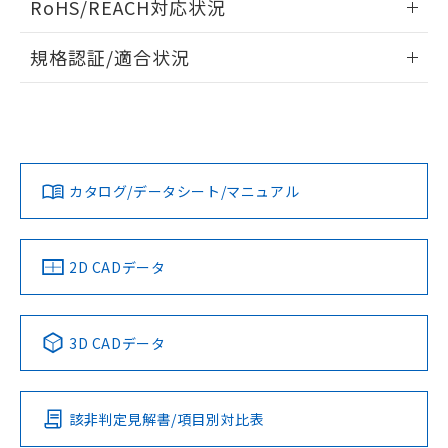
RoHS/REACH対応状況
ドすることができます。
物質の対応では、対応完了までの期間は出
荷製品に未対応品が混在することから備考
情報更新：2026/7/29
規格認証/適合状況
欄に対応日を記載しておりました。
既に当社にて対応品への在庫切替を完了
ログイン/会員登録
EU RoHS
注意事項・凡例
A22NN-MGM-NYA-P101-NNについての規格認証/適合状況に
していることから、特段のことがない限
ついては、「カスタマーサポートセンタ お客様相談室」また
り、2022年1月12日より割愛しておりま
は貴社担当オムロン営業員または販売店にお問い合わせくだ
す。
対応状況
対応予定月
※1
※2
さい。
ダウンロードデータをご利用いただく前に、以下を必ずお読
みください。
カタログ/データシート/マニュアル
対応済み
ソフトウェアの使用条件
お問い合わせ
中国 RoHS
注意事項・凡例
2D CADデータ
中国 RoHS表
※1 ※2
3D CADデータ
Pb
Hg
Cd
Cr(VI)
該非判定見解書/項目別対比表
O
O
O
O