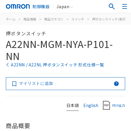
制御機器
Japan
ホーム
>
商品情報
>
商品カテゴリ
>
スイッチ
>
押ボタンスイッチ/表示灯
押ボタンスイッチ
A22NN-MGM-NYA-P101-
NN
A22NN / A22NL 押ボタンスイッチ 形式仕様一覧
マイリストに追加
日本語
English
PDF出力
商品概要