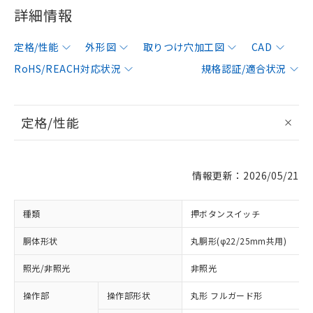
詳細情報
定格/性能
外形図
取りつけ穴加工図
CAD
RoHS/REACH対応状況
規格認証/適合状況
定格/性能
情報更新：2026/05/21
種類
押ボタンスイッチ
胴体形状
丸胴形(φ22/25mm共用)
照光/非照光
非照光
操作部
操作部形状
丸形 フルガード形