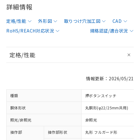
詳細情報
定格/性能
外形図
取りつけ穴加工図
CAD
RoHS/REACH対応状況
規格認証/適合状況
定格/性能
情報更新：2026/05/21
種類
押ボタンスイッチ
胴体形状
丸胴形(φ22/25mm共用)
照光/非照光
非照光
操作部
操作部形状
丸形 フルガード形