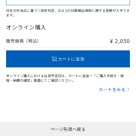
日本の外為法に基づく該非判定、およびEAR再輸出規制に関する見解が入手でき
ます。
"対応済み"や非含有の記載がされた商品であっても、流通
在庫等で未対応品が混在する可能性があります。
オンライン購入
非含有品が必要な際は、弊社営業部門もしくは販売店へお
問い合わせください。
¥ 2,050
販売価格（税込）
この製品のRoHS/REACH対応状況ページへ
カートに追加
オンライン購入における出荷予定日は、カートに追加～「ご購入手続き：価
格・納期の確認」画面にてご確認ください。
カートをみる
ページ先頭へ戻る