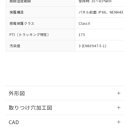
ご相談ください。
周囲湿度範囲
使用時: 35～85%RH
適用除外項目は除く。
ル、化学兵器、生物兵器またはその他
－
在庫なし(最新の在庫状況につ
オムロン制御機器販売店や当社販売拠
フタル酸エステル類の４物質については閾値を超える意
武器並びにこれらの製造装置等に一切
いては、お客様のお取引先、ま
図的な使用がないことを確認しています。
保護構造
パネル前面: IP66、NEMA4X, N
点は「
販売ネットワーク
」をご確認
※2 環境保護使用期限
使用いたしません。
たはお客様担当のオムロン制御
ください。
当社は、貴社製品を第三者に販売する
感電保護クラス
Class II
機器販売店・当社販売員にご確
在庫状況および標準価格結果を当社の
※2 対応予定月
「ｅ」：有害物質（10物質）のすべてが基
場合は、上記1、2および3の内容を当
認ください)
事前の承諾なく第三者に漏洩または開
準値以下であることを示します。
PTI（トラッキング特性）
175
該第三者に通知します。また当社は、
示しないようお願いします。
部品在庫の切り替え状況などにより、予定
「10」：通常の使用状況下において有害物
販売先および販売に係わる関係者が違
マイパーツ機能（部品リスト作成サー
空
受注生産機種、また在庫状況の
汚染度
3 (EN60947-5-1)
月が前後することがあります。
質が外部に漏えいし、環境に深刻な影響を
法に輸出するおそれがある場合は、取
ビス）をご利用いただくには、I-Web
白
情報を公開していない機種
及ぼさない年数を意味します。
り引きをいたしません。
メンバーズにご登録されている必要が
「－」：未確認です。当社販売部門へお問
あります。
い合わせください。
お客様が当ウェブサイト上で当社にご
※3 非含有証明書ダウンロード
登録された部品リストについて、当社
および当社の共同利用者が、当社の製
下記の非含有証明書をダウンロードするこ
品・サービスに関するお客様との取
とができます。
合意する
キャンセル
引・商談に必要な範囲で利用すること
外形図
をご了承ください。
EU RoHS指令（10物質）の非含有証明書
※当社の共同利用者とは、
情報更新：2026/05/21
"個人情報
取りつけ穴加工図
51物質の非含有証明書（当社基準）
の共同利用に関して"
の「1.共同利
※本証明書は発行日時点で非含有を証明す
用者の範囲」に記載されている法人を
情報更新：2026/05/21
るもので、過去に遡って非含有を証明する
CAD
指します。
ものではありません。