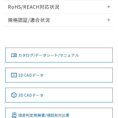
また、RoHS指令のフタル酸エステル類４
ログイン/会員登録いただくと、CADデータをダウンロー
RoHS/REACH対応状況
物質の対応では、対応完了までの期間は出
ドすることができます。
荷製品に未対応品が混在することから備考
情報更新：2026/7/29
欄に対応日を記載しておりました。
規格認証/適合状況
既に当社にて対応品への在庫切替を完了
ログイン/会員登録
EU RoHS
注意事項・凡例
していることから、特段のことがない限
UL認証
CSA認証
CEマーキング
り、2022年1月12日より割愛しておりま
す。
Yes
Yes
Yes
対応状況
対応予定月
※1
※2
ダウンロードデータをご利用いただく前に、以下を必ずお読
みください。
カタログ/データシート/マニュアル
対応済み
ソフトウェアの使用条件
LR型式承認
DNV型式承認
BV型式承認
KR型式承
（イギリス
（ノルウェー
（フランス
（韓国
船舶規格）
船舶規格）
船舶規格）
船舶規格
中国 RoHS
注意事項・凡例
2D CADデータ
No
No
No
No
中国 RoHS表
※1 ※2
3D CADデータ
この製品の規格認証/適合状況ページへ
Pb
Hg
Cd
Cr(VI)
その他の認証はこちらのページからご検索ください
該非判定見解書/項目別対比表
O
O
O
O