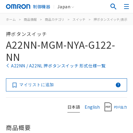
制御機器
Japan
ホーム
>
商品情報
>
商品カテゴリ
>
スイッチ
>
押ボタンスイッチ/表示灯
押ボタンスイッチ
A22NN-MGM-NYA-G122-
NN
A22NN / A22NL 押ボタンスイッチ 形式仕様一覧
マイリストに追加
日本語
English
PDF出力
商品概要