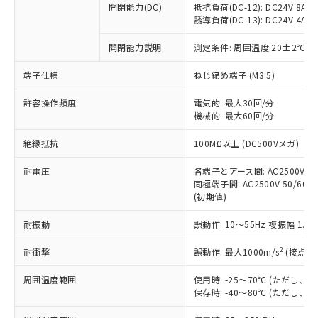
開閉能力(DC)
抵抗負荷(DC-12): DC24V 8A/DC
商品です。
誘導負荷(DC-13): DC24V 4A/DC
対応予定なし：EU RoHS指令（10物質）の
以下の条件をお読みいただき、同意のうえ
非含有に非対応の商品で、対応品を出す予
開閉能力説明
測定条件: 周囲温度 20±2℃、
ご利用ください。
定はありません。
調査・確認中：EU RoHS指令（10物質）の
端子仕様
ねじ締め端子 (M3.5)
本サービスは、当社制御機器事業取扱
※1 中国RoHS○×表
非含有の対応状況を調査中または確認中の
商品の当社在庫状況および標準価格
許容操作頻度
商品です。
電気的: 最大30回/分
(税抜)を提供させていただくもので
「○」：最大均質材料含有率が中国RoHSの
機械的: 最大60回/分
非該当品：ライセンス料など無形物で、有
す。
基準値以下であることを示します。
害物質有無と関係のない商品です。
当社制御機器事業取扱商品の中には、
絶縁抵抗
100MΩ以上 (DC500Vメガ)
「×」：最大均質材料含有率が中国RoHSの
仕入先様の事情により、非含有部品として
本サービスの対象外となる商品もある
基準値を超えていることを示します。
いたものが、含有品と判明した場合などや
当社は、これら貴社製品のうち、外国
ことをご了承ください。
耐電圧
各端子とアース間: AC2500V 50/
「－」：未確認です。当社販売部門へお問
むを得ず変更することがあります。
為替および外国貿易法に定める商品
同極端子間: AC2500V 50/60Hz
在庫状況および標準価格照会結果は、
い合わせください。
（以下｢規制貨物等」という）を輸出
(初期値)
記載している更新日時点での社内デー
*EU RoHS指令（10物質）：
または国外への提供する場合は、日本
記
タに基づき作成されるものであり、閲
説明
鉛(Pb) 1000ppm以下、 水銀(Hg) 1000ppm以下、 カド
*中国RoHS10物質の基準値 (GB/T26572)：
耐振動
誤動作: 10～55Hz 複振幅 1.
国政府の輸出許可(または役務取引許
号
覧された時点での実際の在庫および標
ミウム(Cd) 100ppm以下、
Pb(鉛) :1000ppm、 Hg(水銀) : 1000ppm、 Cd(カドミウ
可)を取得するなどの必要な手続きを
六価クロム(Cr(Ⅵ)) 1000ppm以下、ポリ臭化ビフェニル
ム) : 100ppm、
準価格とは異なる場合があることをご
類(PBB) 1000ppm以下、ポリ臭化ジフェニルエーテル類
2
耐衝撃
誤動作: 最大1000m/s
(接点開
Cr(Ⅵ)(六価クロム) : 1000ppm、 PBBs(ポリ臭化ビフェ
とります。
了承ください。
(PBDE) 1000ppm以下、フタル酸ビス(2-エチルヘキシ
○
一定数以上の在庫あり
ニル類) : 1000ppm、 PBDEs(ポリ臭化ジフェニルエーテ
当社は規制貨物を破棄する場合は、完
ル) (DEHP)(別名：DOP) 1000ppm以下、フタル酸ブチ
正式な納期状況および標準価格はお客
ル類) : 1000ppm、
周囲温度範囲
使用時: -25～70℃ (ただし
ルベンジル（BBP） 1000ppm以下、フタル酸ジブチル
全に破砕するなど、違法に輸出されな
DBP(フタル酸ジブチル) : 1000ppm、 DIBP(フタル酸ジ
様のお取引先、またはお客様担当のオ
保存時: -40～80℃ (ただし
（DBP） 1000ppm以下、フタル酸ジイソブチル
イソブチル) : 1000ppm、 BBP(フタル酸ブチルベンジ
△
一定数には満たないが在庫あり
いよう必要な手段を講じます。
ムロン制御機器販売店・当社販売員に
(DIBP) 1000ppm以下
ル) : 1000ppm、
当社は貴社製品を、核兵器、ミサイ
但し、RoHS指令で産業用監視および制御機器に対する
DEHP(フタル酸ビス(2-エチルヘキシル)) : 1000ppm