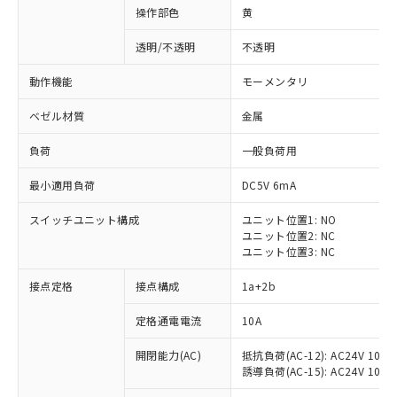
操作部色
黄
透明/不透明
不透明
動作機能
モーメンタリ
ベゼル材質
金属
負荷
一般負荷用
最小適用負荷
DC5V 6mA
スイッチユニット構成
ユニット位置1: NO
ユニット位置2: NC
ユニット位置3: NC
※1 対応状況
接点定格
接点構成
1a+2b
対応済み：EU RoHS指令（10物質）の
定格通電電流
10A
非含有に対応した製品が提供可能な商品で
開閉能力(AC)
抵抗負荷(AC-12): AC24V 10A/A
す。
誘導負荷(AC-15): AC24V 10A/AC
対応予定：EU RoHS指令（10物質）の非含
ご利用条件
有に対応した製品に切り替える予定のある