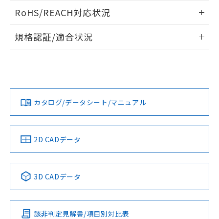
また、RoHS指令のフタル酸エステル類４
ログイン/会員登録いただくと、CADデータをダウンロー
RoHS/REACH対応状況
物質の対応では、対応完了までの期間は出
ドすることができます。
荷製品に未対応品が混在することから備考
情報更新：2026/7/29
欄に対応日を記載しておりました。
規格認証/適合状況
既に当社にて対応品への在庫切替を完了
ログイン/会員登録
EU RoHS
注意事項・凡例
A22NN-MGM-NWA-P222-NNについての規格認証/適合状況に
していることから、特段のことがない限
ついては、「カスタマーサポートセンタ お客様相談室」また
り、2022年1月12日より割愛しておりま
は貴社担当オムロン営業員または販売店にお問い合わせくだ
す。
対応状況
対応予定月
※1
※2
さい。
ダウンロードデータをご利用いただく前に、以下を必ずお読
みください。
カタログ/データシート/マニュアル
対応済み
ソフトウェアの使用条件
お問い合わせ
中国 RoHS
注意事項・凡例
2D CADデータ
中国 RoHS表
※1 ※2
3D CADデータ
Pb
Hg
Cd
Cr(VI)
該非判定見解書/項目別対比表
O
O
O
O