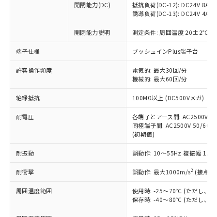
開閉能力(DC)
抵抗負荷(DC-12): DC24V 8A/DC
商品です。
誘導負荷(DC-13): DC24V 4A/DC
対応予定なし：EU RoHS指令（10物質）の
以下の条件をお読みいただき、同意のうえ
非含有に非対応の商品で、対応品を出す予
開閉能力説明
測定条件: 周囲温度 20±2℃、
ご利用ください。
定はありません。
調査・確認中：EU RoHS指令（10物質）の
端子仕様
プッシュインPlus端子台
本サービスは、当社制御機器事業取扱
※1 中国RoHS○×表
非含有の対応状況を調査中または確認中の
商品の当社在庫状況および標準価格
許容操作頻度
商品です。
電気的: 最大30回/分
(税抜)を提供させていただくもので
「○」：最大均質材料含有率が中国RoHSの
機械的: 最大60回/分
非該当品：ライセンス料など無形物で、有
す。
基準値以下であることを示します。
害物質有無と関係のない商品です。
当社制御機器事業取扱商品の中には、
絶縁抵抗
100MΩ以上 (DC500Vメガ)
「×」：最大均質材料含有率が中国RoHSの
仕入先様の事情により、非含有部品として
本サービスの対象外となる商品もある
基準値を超えていることを示します。
いたものが、含有品と判明した場合などや
当社は、これら貴社製品のうち、外国
ことをご了承ください。
耐電圧
各端子とアース間: AC2500V 50/
「－」：未確認です。当社販売部門へお問
むを得ず変更することがあります。
為替および外国貿易法に定める商品
同極端子間: AC2500V 50/60Hz
在庫状況および標準価格照会結果は、
い合わせください。
（以下｢規制貨物等」という）を輸出
(初期値)
記載している更新日時点での社内デー
*EU RoHS指令（10物質）：
または国外への提供する場合は、日本
記
タに基づき作成されるものであり、閲
説明
鉛(Pb) 1000ppm以下、 水銀(Hg) 1000ppm以下、 カド
*中国RoHS10物質の基準値 (GB/T26572)：
耐振動
誤動作: 10～55Hz 複振幅 1.
国政府の輸出許可(または役務取引許
号
覧された時点での実際の在庫および標
ミウム(Cd) 100ppm以下、
Pb(鉛) :1000ppm、 Hg(水銀) : 1000ppm、 Cd(カドミウ
可)を取得するなどの必要な手続きを
六価クロム(Cr(Ⅵ)) 1000ppm以下、ポリ臭化ビフェニル
ム) : 100ppm、
準価格とは異なる場合があることをご
類(PBB) 1000ppm以下、ポリ臭化ジフェニルエーテル類
2
耐衝撃
誤動作: 最大1000m/s
(接点開
Cr(Ⅵ)(六価クロム) : 1000ppm、 PBBs(ポリ臭化ビフェ
とります。
了承ください。
(PBDE) 1000ppm以下、フタル酸ビス(2-エチルヘキシ
○
一定数以上の在庫あり
ニル類) : 1000ppm、 PBDEs(ポリ臭化ジフェニルエーテ
当社は規制貨物を破棄する場合は、完
ル) (DEHP)(別名：DOP) 1000ppm以下、フタル酸ブチ
正式な納期状況および標準価格はお客
ル類) : 1000ppm、
周囲温度範囲
使用時: -25～70℃ (ただし
ルベンジル（BBP） 1000ppm以下、フタル酸ジブチル
全に破砕するなど、違法に輸出されな
DBP(フタル酸ジブチル) : 1000ppm、 DIBP(フタル酸ジ
様のお取引先、またはお客様担当のオ
保存時: -40～80℃ (ただし
（DBP） 1000ppm以下、フタル酸ジイソブチル
イソブチル) : 1000ppm、 BBP(フタル酸ブチルベンジ
△
一定数には満たないが在庫あり
いよう必要な手段を講じます。
ムロン制御機器販売店・当社販売員に
(DIBP) 1000ppm以下
ル) : 1000ppm、
当社は貴社製品を、核兵器、ミサイ
但し、RoHS指令で産業用監視および制御機器に対する
DEHP(フタル酸ビス(2-エチルヘキシル)) : 1000ppm