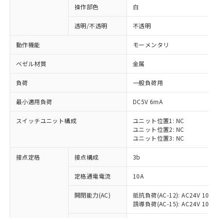
操作部色
白
透明/不透明
不透明
動作機能
モーメンタリ
ベゼル材質
金属
負荷
一般負荷用
最小適用負荷
DC5V 6mA
スイッチユニット構成
ユニット位置1: NC
ユニット位置2: NC
ユニット位置3: NC
※1 対応状況
接点定格
接点構成
3b
対応済み：EU RoHS指令（10物質）の
定格通電電流
10A
非含有に対応した製品が提供可能な商品で
開閉能力(AC)
抵抗負荷(AC-12): AC24V 10A/A
す。
誘導負荷(AC-15): AC24V 10A/AC
対応予定：EU RoHS指令（10物質）の非含
ご利用条件
有に対応した製品に切り替える予定のある