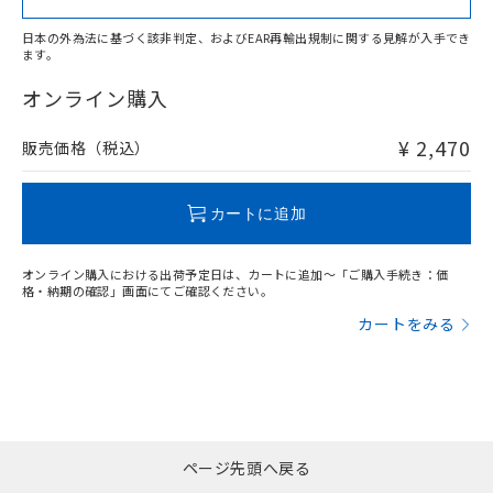
日本の外為法に基づく該非判定、およびEAR再輸出規制に関する見解が入手でき
ます。
"対応済み"や非含有の記載がされた商品であっても、流通
在庫等で未対応品が混在する可能性があります。
オンライン購入
非含有品が必要な際は、弊社営業部門もしくは販売店へお
問い合わせください。
¥ 2,470
販売価格（税込）
この製品のRoHS/REACH対応状況ページへ
カートに追加
オンライン購入における出荷予定日は、カートに追加～「ご購入手続き：価
格・納期の確認」画面にてご確認ください。
カートをみる
ページ先頭へ戻る