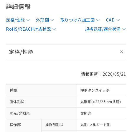
詳細情報
定格/性能
外形図
取りつけ穴加工図
CAD
RoHS/REACH対応状況
規格認証/適合状況
定格/性能
情報更新：2026/05/21
種類
押ボタンスイッチ
胴体形状
丸胴形(φ22/25mm共用)
照光/非照光
非照光
操作部
操作部形状
丸形 フルガード形