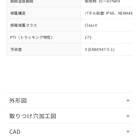
ご相談ください。
周囲湿度範囲
使用時: 35～85%RH
適用除外項目は除く。
ル、化学兵器、生物兵器またはその他
－
在庫なし(最新の在庫状況につ
オムロン制御機器販売店や当社販売拠
フタル酸エステル類の４物質については閾値を超える意
武器並びにこれらの製造装置等に一切
いては、お客様のお取引先、ま
図的な使用がないことを確認しています。
保護構造
パネル前面: IP66、NEMA4X, N
点は「
販売ネットワーク
」をご確認
※2 環境保護使用期限
使用いたしません。
たはお客様担当のオムロン制御
ください。
当社は、貴社製品を第三者に販売する
感電保護クラス
Class II
機器販売店・当社販売員にご確
在庫状況および標準価格結果を当社の
※2 対応予定月
「ｅ」：有害物質（10物質）のすべてが基
場合は、上記1、2および3の内容を当
認ください)
事前の承諾なく第三者に漏洩または開
準値以下であることを示します。
PTI（トラッキング特性）
175
該第三者に通知します。また当社は、
示しないようお願いします。
部品在庫の切り替え状況などにより、予定
「10」：通常の使用状況下において有害物
販売先および販売に係わる関係者が違
マイパーツ機能（部品リスト作成サー
空
受注生産機種、また在庫状況の
汚染度
3 (EN60947-5-1)
月が前後することがあります。
質が外部に漏えいし、環境に深刻な影響を
法に輸出するおそれがある場合は、取
ビス）をご利用いただくには、I-Web
白
情報を公開していない機種
及ぼさない年数を意味します。
り引きをいたしません。
メンバーズにご登録されている必要が
「－」：未確認です。当社販売部門へお問
あります。
い合わせください。
お客様が当ウェブサイト上で当社にご
※3 非含有証明書ダウンロード
登録された部品リストについて、当社
および当社の共同利用者が、当社の製
下記の非含有証明書をダウンロードするこ
品・サービスに関するお客様との取
とができます。
合意する
キャンセル
引・商談に必要な範囲で利用すること
外形図
をご了承ください。
EU RoHS指令（10物質）の非含有証明書
※当社の共同利用者とは、
情報更新：2026/05/21
"個人情報
取りつけ穴加工図
51物質の非含有証明書（当社基準）
の共同利用に関して"
の「1.共同利
※本証明書は発行日時点で非含有を証明す
用者の範囲」に記載されている法人を
情報更新：2026/05/21
るもので、過去に遡って非含有を証明する
CAD
指します。
ものではありません。