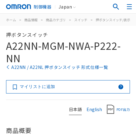
制御機器
Japan
ホーム
>
商品情報
>
商品カテゴリ
>
スイッチ
>
押ボタンスイッチ/表示灯
押ボタンスイッチ
A22NN-MGM-NWA-P222-
NN
A22NN / A22NL 押ボタンスイッチ 形式仕様一覧
マイリストに追加
日本語
English
PDF出力
商品概要