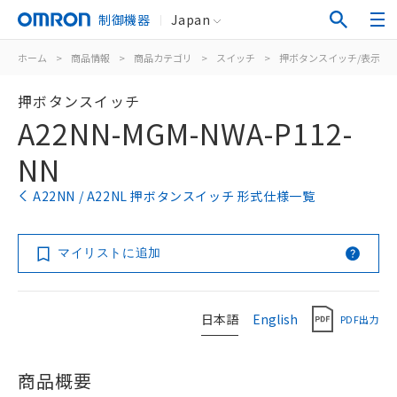
制御機器
Japan
ホーム
>
商品情報
>
商品カテゴリ
>
スイッチ
>
押ボタンスイッチ/表示灯
押ボタンスイッチ
A22NN-MGM-NWA-P112-
NN
A22NN / A22NL 押ボタンスイッチ 形式仕様一覧
マイリストに追加
日本語
English
PDF出力
商品概要