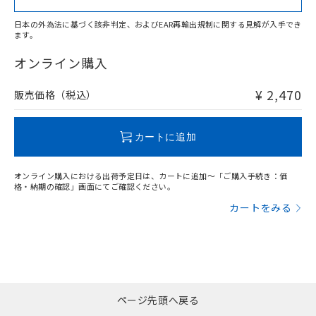
日本の外為法に基づく該非判定、およびEAR再輸出規制に関する見解が入手でき
ます。
"対応済み"や非含有の記載がされた商品であっても、流通
在庫等で未対応品が混在する可能性があります。
オンライン購入
非含有品が必要な際は、弊社営業部門もしくは販売店へお
問い合わせください。
¥ 2,470
販売価格（税込）
この製品のRoHS/REACH対応状況ページへ
カートに追加
オンライン購入における出荷予定日は、カートに追加～「ご購入手続き：価
格・納期の確認」画面にてご確認ください。
カートをみる
ページ先頭へ戻る