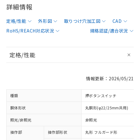
詳細情報
定格/性能
外形図
取りつけ穴加工図
CAD
RoHS/REACH対応状況
規格認証/適合状況
定格/性能
情報更新：2026/05/21
種類
押ボタンスイッチ
胴体形状
丸胴形(φ22/25mm共用)
照光/非照光
非照光
操作部
操作部形状
丸形 フルガード形