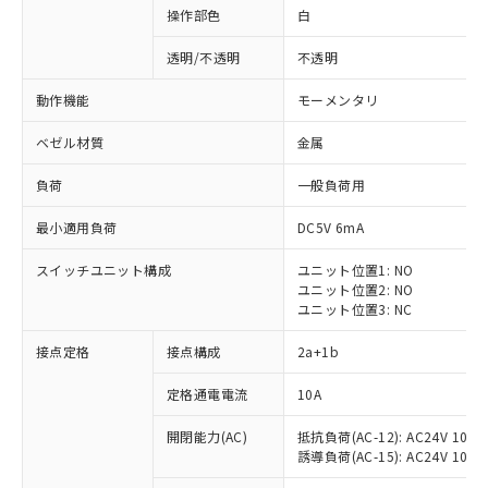
操作部色
白
透明/不透明
不透明
動作機能
モーメンタリ
ベゼル材質
金属
負荷
一般負荷用
最小適用負荷
DC5V 6mA
スイッチユニット構成
ユニット位置1: NO
ユニット位置2: NO
ユニット位置3: NC
※1 対応状況
接点定格
接点構成
2a+1b
対応済み：EU RoHS指令（10物質）の
定格通電電流
10A
非含有に対応した製品が提供可能な商品で
開閉能力(AC)
抵抗負荷(AC-12): AC24V 10A/A
す。
誘導負荷(AC-15): AC24V 10A/AC
対応予定：EU RoHS指令（10物質）の非含
ご利用条件
有に対応した製品に切り替える予定のある