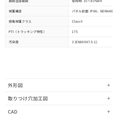
ご相談ください。
周囲湿度範囲
使用時: 35～85%RH
適用除外項目は除く。
ル、化学兵器、生物兵器またはその他
－
在庫なし(最新の在庫状況につ
オムロン制御機器販売店や当社販売拠
フタル酸エステル類の４物質については閾値を超える意
武器並びにこれらの製造装置等に一切
いては、お客様のお取引先、ま
図的な使用がないことを確認しています。
保護構造
パネル前面: IP66、NEMA4X, N
点は「
販売ネットワーク
」をご確認
※2 環境保護使用期限
使用いたしません。
たはお客様担当のオムロン制御
ください。
当社は、貴社製品を第三者に販売する
感電保護クラス
Class II
機器販売店・当社販売員にご確
在庫状況および標準価格結果を当社の
※2 対応予定月
「ｅ」：有害物質（10物質）のすべてが基
場合は、上記1、2および3の内容を当
認ください)
事前の承諾なく第三者に漏洩または開
準値以下であることを示します。
PTI（トラッキング特性）
175
該第三者に通知します。また当社は、
示しないようお願いします。
部品在庫の切り替え状況などにより、予定
「10」：通常の使用状況下において有害物
販売先および販売に係わる関係者が違
マイパーツ機能（部品リスト作成サー
空
受注生産機種、また在庫状況の
汚染度
3 (EN60947-5-1)
月が前後することがあります。
質が外部に漏えいし、環境に深刻な影響を
法に輸出するおそれがある場合は、取
ビス）をご利用いただくには、I-Web
白
情報を公開していない機種
及ぼさない年数を意味します。
り引きをいたしません。
メンバーズにご登録されている必要が
「－」：未確認です。当社販売部門へお問
あります。
い合わせください。
お客様が当ウェブサイト上で当社にご
※3 非含有証明書ダウンロード
登録された部品リストについて、当社
および当社の共同利用者が、当社の製
下記の非含有証明書をダウンロードするこ
品・サービスに関するお客様との取
とができます。
合意する
キャンセル
引・商談に必要な範囲で利用すること
外形図
をご了承ください。
EU RoHS指令（10物質）の非含有証明書
※当社の共同利用者とは、
情報更新：2026/05/21
"個人情報
取りつけ穴加工図
51物質の非含有証明書（当社基準）
の共同利用に関して"
の「1.共同利
※本証明書は発行日時点で非含有を証明す
用者の範囲」に記載されている法人を
情報更新：2026/05/21
るもので、過去に遡って非含有を証明する
CAD
指します。
ものではありません。