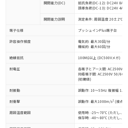
開閉能力(DC)
抵抗負荷(DC-12): DC24V 8A/DC
商品です。
誘導負荷(DC-13): DC24V 4A/DC
対応予定なし：EU RoHS指令（10物質）の
以下の条件をお読みいただき、同意のうえ
非含有に非対応の商品で、対応品を出す予
開閉能力説明
測定条件: 周囲温度 20±2℃、
ご利用ください。
定はありません。
調査・確認中：EU RoHS指令（10物質）の
端子仕様
プッシュインPlus端子台
本サービスは、当社制御機器事業取扱
※1 中国RoHS○×表
非含有の対応状況を調査中または確認中の
商品の当社在庫状況および標準価格
許容操作頻度
商品です。
電気的: 最大30回/分
(税抜)を提供させていただくもので
「○」：最大均質材料含有率が中国RoHSの
機械的: 最大60回/分
非該当品：ライセンス料など無形物で、有
す。
基準値以下であることを示します。
害物質有無と関係のない商品です。
当社制御機器事業取扱商品の中には、
絶縁抵抗
100MΩ以上 (DC500Vメガ)
「×」：最大均質材料含有率が中国RoHSの
仕入先様の事情により、非含有部品として
本サービスの対象外となる商品もある
基準値を超えていることを示します。
いたものが、含有品と判明した場合などや
当社は、これら貴社製品のうち、外国
ことをご了承ください。
耐電圧
各端子とアース間: AC2500V 50/
「－」：未確認です。当社販売部門へお問
むを得ず変更することがあります。
為替および外国貿易法に定める商品
同極端子間: AC2500V 50/60Hz
在庫状況および標準価格照会結果は、
い合わせください。
（以下｢規制貨物等」という）を輸出
(初期値)
記載している更新日時点での社内デー
*EU RoHS指令（10物質）：
または国外への提供する場合は、日本
記
タに基づき作成されるものであり、閲
説明
鉛(Pb) 1000ppm以下、 水銀(Hg) 1000ppm以下、 カド
*中国RoHS10物質の基準値 (GB/T26572)：
耐振動
誤動作: 10～55Hz 複振幅 1.
国政府の輸出許可(または役務取引許
号
覧された時点での実際の在庫および標
ミウム(Cd) 100ppm以下、
Pb(鉛) :1000ppm、 Hg(水銀) : 1000ppm、 Cd(カドミウ
可)を取得するなどの必要な手続きを
六価クロム(Cr(Ⅵ)) 1000ppm以下、ポリ臭化ビフェニル
ム) : 100ppm、
準価格とは異なる場合があることをご
類(PBB) 1000ppm以下、ポリ臭化ジフェニルエーテル類
2
耐衝撃
誤動作: 最大1000m/s
(接点開
Cr(Ⅵ)(六価クロム) : 1000ppm、 PBBs(ポリ臭化ビフェ
とります。
了承ください。
(PBDE) 1000ppm以下、フタル酸ビス(2-エチルヘキシ
○
一定数以上の在庫あり
ニル類) : 1000ppm、 PBDEs(ポリ臭化ジフェニルエーテ
当社は規制貨物を破棄する場合は、完
ル) (DEHP)(別名：DOP) 1000ppm以下、フタル酸ブチ
正式な納期状況および標準価格はお客
ル類) : 1000ppm、
周囲温度範囲
使用時: -25～70℃ (ただし
ルベンジル（BBP） 1000ppm以下、フタル酸ジブチル
全に破砕するなど、違法に輸出されな
DBP(フタル酸ジブチル) : 1000ppm、 DIBP(フタル酸ジ
様のお取引先、またはお客様担当のオ
保存時: -40～80℃ (ただし
（DBP） 1000ppm以下、フタル酸ジイソブチル
イソブチル) : 1000ppm、 BBP(フタル酸ブチルベンジ
△
一定数には満たないが在庫あり
いよう必要な手段を講じます。
ムロン制御機器販売店・当社販売員に
(DIBP) 1000ppm以下
ル) : 1000ppm、
当社は貴社製品を、核兵器、ミサイ
但し、RoHS指令で産業用監視および制御機器に対する
DEHP(フタル酸ビス(2-エチルヘキシル)) : 1000ppm