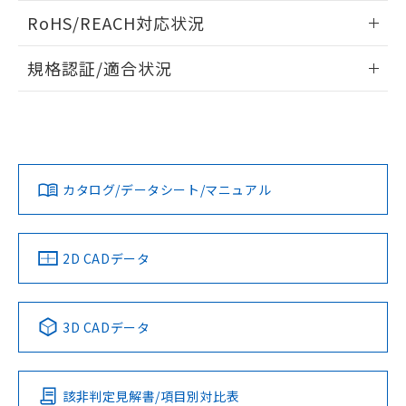
また、RoHS指令のフタル酸エステル類４
ログイン/会員登録いただくと、CADデータをダウンロー
RoHS/REACH対応状況
物質の対応では、対応完了までの期間は出
ドすることができます。
荷製品に未対応品が混在することから備考
情報更新：2026/7/29
欄に対応日を記載しておりました。
規格認証/適合状況
既に当社にて対応品への在庫切替を完了
ログイン/会員登録
EU RoHS
注意事項・凡例
A22NN-MGM-NWA-P112-NNについての規格認証/適合状況に
していることから、特段のことがない限
ついては、「カスタマーサポートセンタ お客様相談室」また
り、2022年1月12日より割愛しておりま
は貴社担当オムロン営業員または販売店にお問い合わせくだ
す。
対応状況
対応予定月
※1
※2
さい。
ダウンロードデータをご利用いただく前に、以下を必ずお読
みください。
カタログ/データシート/マニュアル
対応済み
ソフトウェアの使用条件
お問い合わせ
中国 RoHS
注意事項・凡例
2D CADデータ
中国 RoHS表
※1 ※2
3D CADデータ
Pb
Hg
Cd
Cr(VI)
該非判定見解書/項目別対比表
O
O
O
O