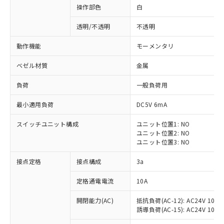
操作部色
白
透明/不透明
不透明
動作機能
モーメンタリ
ベゼル材質
金属
負荷
一般負荷用
最小適用負荷
DC5V 6mA
スイッチユニット構成
ユニット位置1: NO
ユニット位置2: NO
ユニット位置3: NO
※1 対応状況
接点定格
接点構成
3a
対応済み：EU RoHS指令（10物質）の
定格通電電流
10A
非含有に対応した製品が提供可能な商品で
開閉能力(AC)
抵抗負荷(AC-12): AC24V 10A/A
す。
誘導負荷(AC-15): AC24V 10A/AC
対応予定：EU RoHS指令（10物質）の非含
ご利用条件
有に対応した製品に切り替える予定のある