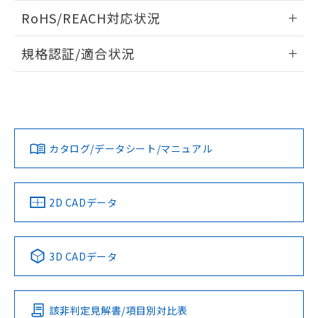
また、RoHS指令のフタル酸エステル類４
ログイン/会員登録いただくと、CADデータをダウンロー
RoHS/REACH対応状況
物質の対応では、対応完了までの期間は出
ドすることができます。
荷製品に未対応品が混在することから備考
情報更新：2026/7/29
欄に対応日を記載しておりました。
規格認証/適合状況
既に当社にて対応品への在庫切替を完了
ログイン/会員登録
EU RoHS
注意事項・凡例
していることから、特段のことがない限
UL認証
CSA認証
CEマーキング
り、2022年1月12日より割愛しておりま
す。
Yes
Yes
Yes
対応状況
対応予定月
※1
※2
ダウンロードデータをご利用いただく前に、以下を必ずお読
みください。
カタログ/データシート/マニュアル
対応済み
ソフトウェアの使用条件
LR型式承認
DNV型式承認
BV型式承認
KR型式承
（イギリス
（ノルウェー
（フランス
（韓国
船舶規格）
船舶規格）
船舶規格）
船舶規格
中国 RoHS
注意事項・凡例
2D CADデータ
No
No
No
No
中国 RoHS表
※1 ※2
3D CADデータ
この製品の規格認証/適合状況ページへ
Pb
Hg
Cd
Cr(VI)
その他の認証はこちらのページからご検索ください
該非判定見解書/項目別対比表
O
O
O
O