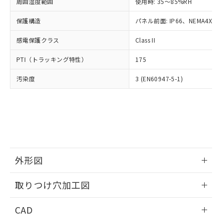
ご相談ください。
周囲湿度範囲
使用時: 35～85%RH
適用除外項目は除く。
ル、化学兵器、生物兵器またはその他
－
在庫なし(最新の在庫状況につ
オムロン制御機器販売店や当社販売拠
フタル酸エステル類の４物質については閾値を超える意
武器並びにこれらの製造装置等に一切
いては、お客様のお取引先、ま
図的な使用がないことを確認しています。
保護構造
パネル前面: IP66、NEMA4X, N
点は「
販売ネットワーク
」をご確認
※2 環境保護使用期限
使用いたしません。
たはお客様担当のオムロン制御
ください。
当社は、貴社製品を第三者に販売する
感電保護クラス
Class II
機器販売店・当社販売員にご確
在庫状況および標準価格結果を当社の
※2 対応予定月
「ｅ」：有害物質（10物質）のすべてが基
場合は、上記1、2および3の内容を当
認ください)
事前の承諾なく第三者に漏洩または開
準値以下であることを示します。
PTI（トラッキング特性）
175
該第三者に通知します。また当社は、
示しないようお願いします。
部品在庫の切り替え状況などにより、予定
「10」：通常の使用状況下において有害物
販売先および販売に係わる関係者が違
マイパーツ機能（部品リスト作成サー
空
受注生産機種、また在庫状況の
汚染度
3 (EN60947-5-1)
月が前後することがあります。
質が外部に漏えいし、環境に深刻な影響を
法に輸出するおそれがある場合は、取
ビス）をご利用いただくには、I-Web
白
情報を公開していない機種
及ぼさない年数を意味します。
り引きをいたしません。
メンバーズにご登録されている必要が
「－」：未確認です。当社販売部門へお問
あります。
い合わせください。
お客様が当ウェブサイト上で当社にご
※3 非含有証明書ダウンロード
登録された部品リストについて、当社
および当社の共同利用者が、当社の製
下記の非含有証明書をダウンロードするこ
品・サービスに関するお客様との取
とができます。
合意する
キャンセル
引・商談に必要な範囲で利用すること
外形図
をご了承ください。
EU RoHS指令（10物質）の非含有証明書
※当社の共同利用者とは、
情報更新：2026/05/21
"個人情報
取りつけ穴加工図
51物質の非含有証明書（当社基準）
の共同利用に関して"
の「1.共同利
※本証明書は発行日時点で非含有を証明す
用者の範囲」に記載されている法人を
情報更新：2026/05/21
るもので、過去に遡って非含有を証明する
CAD
指します。
ものではありません。