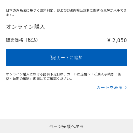
日本の外為法に基づく該非判定、およびEAR再輸出規制に関する見解が入手でき
ます。
"対応済み"や非含有の記載がされた商品であっても、流通
在庫等で未対応品が混在する可能性があります。
オンライン購入
非含有品が必要な際は、弊社営業部門もしくは販売店へお
問い合わせください。
¥ 2,050
販売価格（税込）
この製品のRoHS/REACH対応状況ページへ
カートに追加
オンライン購入における出荷予定日は、カートに追加～「ご購入手続き：価
格・納期の確認」画面にてご確認ください。
カートをみる
ページ先頭へ戻る