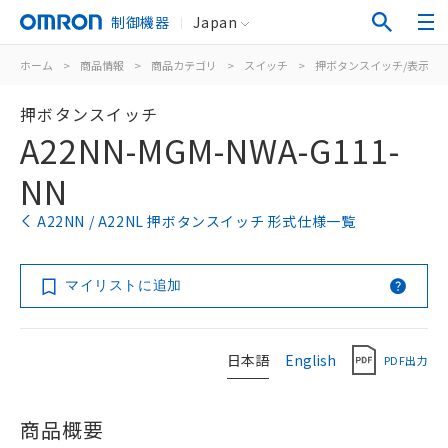
制御機器
Japan
ホーム
>
商品情報
>
商品カテゴリ
>
スイッチ
>
押ボタンスイッチ/表示灯
押ボタンスイッチ
A22NN-MGM-NWA-G111-
NN
A22NN / A22NL 押ボタンスイッチ 形式仕様一覧
マイリストに追加
日本語
English
PDF出力
商品概要