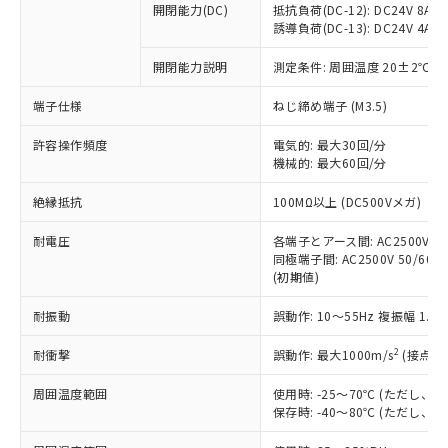
開閉能力(DC)
抵抗負荷(DC-12): DC24V 8A/DC
商品です。
誘導負荷(DC-13): DC24V 4A/DC
対応予定なし：EU RoHS指令（10物質）の
以下の条件をお読みいただき、同意のうえ
非含有に非対応の商品で、対応品を出す予
開閉能力説明
測定条件: 周囲温度 20±2℃、
ご利用ください。
定はありません。
調査・確認中：EU RoHS指令（10物質）の
端子仕様
ねじ締め端子 (M3.5)
本サービスは、当社制御機器事業取扱
※1 中国RoHS○×表
非含有の対応状況を調査中または確認中の
商品の当社在庫状況および標準価格
許容操作頻度
商品です。
電気的: 最大30回/分
(税抜)を提供させていただくもので
「○」：最大均質材料含有率が中国RoHSの
機械的: 最大60回/分
非該当品：ライセンス料など無形物で、有
す。
基準値以下であることを示します。
害物質有無と関係のない商品です。
当社制御機器事業取扱商品の中には、
絶縁抵抗
100MΩ以上 (DC500Vメガ)
「×」：最大均質材料含有率が中国RoHSの
仕入先様の事情により、非含有部品として
本サービスの対象外となる商品もある
基準値を超えていることを示します。
いたものが、含有品と判明した場合などや
当社は、これら貴社製品のうち、外国
ことをご了承ください。
耐電圧
各端子とアース間: AC2500V 50/
「－」：未確認です。当社販売部門へお問
むを得ず変更することがあります。
為替および外国貿易法に定める商品
同極端子間: AC2500V 50/60Hz
在庫状況および標準価格照会結果は、
い合わせください。
（以下｢規制貨物等」という）を輸出
(初期値)
記載している更新日時点での社内デー
*EU RoHS指令（10物質）：
または国外への提供する場合は、日本
記
タに基づき作成されるものであり、閲
説明
鉛(Pb) 1000ppm以下、 水銀(Hg) 1000ppm以下、 カド
*中国RoHS10物質の基準値 (GB/T26572)：
耐振動
誤動作: 10～55Hz 複振幅 1.
国政府の輸出許可(または役務取引許
号
覧された時点での実際の在庫および標
ミウム(Cd) 100ppm以下、
Pb(鉛) :1000ppm、 Hg(水銀) : 1000ppm、 Cd(カドミウ
可)を取得するなどの必要な手続きを
六価クロム(Cr(Ⅵ)) 1000ppm以下、ポリ臭化ビフェニル
ム) : 100ppm、
準価格とは異なる場合があることをご
類(PBB) 1000ppm以下、ポリ臭化ジフェニルエーテル類
2
耐衝撃
誤動作: 最大1000m/s
(接点開
Cr(Ⅵ)(六価クロム) : 1000ppm、 PBBs(ポリ臭化ビフェ
とります。
了承ください。
(PBDE) 1000ppm以下、フタル酸ビス(2-エチルヘキシ
○
一定数以上の在庫あり
ニル類) : 1000ppm、 PBDEs(ポリ臭化ジフェニルエーテ
当社は規制貨物を破棄する場合は、完
ル) (DEHP)(別名：DOP) 1000ppm以下、フタル酸ブチ
正式な納期状況および標準価格はお客
ル類) : 1000ppm、
周囲温度範囲
使用時: -25～70℃ (ただし
ルベンジル（BBP） 1000ppm以下、フタル酸ジブチル
全に破砕するなど、違法に輸出されな
DBP(フタル酸ジブチル) : 1000ppm、 DIBP(フタル酸ジ
様のお取引先、またはお客様担当のオ
保存時: -40～80℃ (ただし
（DBP） 1000ppm以下、フタル酸ジイソブチル
イソブチル) : 1000ppm、 BBP(フタル酸ブチルベンジ
△
一定数には満たないが在庫あり
いよう必要な手段を講じます。
ムロン制御機器販売店・当社販売員に
(DIBP) 1000ppm以下
ル) : 1000ppm、
当社は貴社製品を、核兵器、ミサイ
但し、RoHS指令で産業用監視および制御機器に対する
DEHP(フタル酸ビス(2-エチルヘキシル)) : 1000ppm