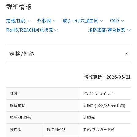
詳細情報
定格/性能
外形図
取りつけ穴加工図
CAD
RoHS/REACH対応状況
規格認証/適合状況
定格/性能
情報更新：2026/05/21
種類
押ボタンスイッチ
胴体形状
丸胴形(φ22/25mm共用)
照光/非照光
非照光
操作部
操作部形状
丸形 フルガード形