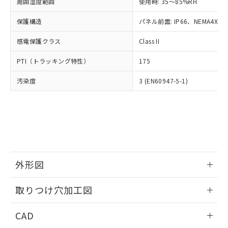
ご相談ください。
周囲湿度範囲
使用時: 35～85%RH
適用除外項目は除く。
ル、化学兵器、生物兵器またはその他
－
在庫なし(最新の在庫状況につ
オムロン制御機器販売店や当社販売拠
フタル酸エステル類の４物質については閾値を超える意
武器並びにこれらの製造装置等に一切
いては、お客様のお取引先、ま
図的な使用がないことを確認しています。
保護構造
パネル前面: IP66、NEMA4X, N
点は「
販売ネットワーク
」をご確認
※2 環境保護使用期限
使用いたしません。
たはお客様担当のオムロン制御
ください。
当社は、貴社製品を第三者に販売する
感電保護クラス
Class II
機器販売店・当社販売員にご確
在庫状況および標準価格結果を当社の
※2 対応予定月
「ｅ」：有害物質（10物質）のすべてが基
場合は、上記1、2および3の内容を当
認ください)
事前の承諾なく第三者に漏洩または開
準値以下であることを示します。
PTI（トラッキング特性）
175
該第三者に通知します。また当社は、
示しないようお願いします。
部品在庫の切り替え状況などにより、予定
「10」：通常の使用状況下において有害物
販売先および販売に係わる関係者が違
マイパーツ機能（部品リスト作成サー
空
受注生産機種、また在庫状況の
汚染度
3 (EN60947-5-1)
月が前後することがあります。
質が外部に漏えいし、環境に深刻な影響を
法に輸出するおそれがある場合は、取
ビス）をご利用いただくには、I-Web
白
情報を公開していない機種
及ぼさない年数を意味します。
り引きをいたしません。
メンバーズにご登録されている必要が
「－」：未確認です。当社販売部門へお問
あります。
い合わせください。
お客様が当ウェブサイト上で当社にご
※3 非含有証明書ダウンロード
登録された部品リストについて、当社
および当社の共同利用者が、当社の製
下記の非含有証明書をダウンロードするこ
品・サービスに関するお客様との取
とができます。
合意する
キャンセル
引・商談に必要な範囲で利用すること
外形図
をご了承ください。
EU RoHS指令（10物質）の非含有証明書
※当社の共同利用者とは、
情報更新：2026/05/21
"個人情報
取りつけ穴加工図
51物質の非含有証明書（当社基準）
の共同利用に関して"
の「1.共同利
※本証明書は発行日時点で非含有を証明す
用者の範囲」に記載されている法人を
情報更新：2026/05/21
るもので、過去に遡って非含有を証明する
CAD
指します。
ものではありません。