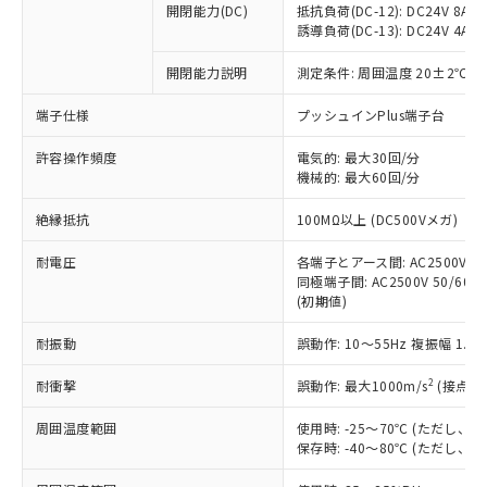
開閉能力(DC)
抵抗負荷(DC-12): DC24V 8A/DC
商品です。
誘導負荷(DC-13): DC24V 4A/DC
対応予定なし：EU RoHS指令（10物質）の
以下の条件をお読みいただき、同意のうえ
非含有に非対応の商品で、対応品を出す予
開閉能力説明
測定条件: 周囲温度 20±2℃、
ご利用ください。
定はありません。
調査・確認中：EU RoHS指令（10物質）の
端子仕様
プッシュインPlus端子台
本サービスは、当社制御機器事業取扱
※1 中国RoHS○×表
非含有の対応状況を調査中または確認中の
商品の当社在庫状況および標準価格
許容操作頻度
商品です。
電気的: 最大30回/分
(税抜)を提供させていただくもので
「○」：最大均質材料含有率が中国RoHSの
機械的: 最大60回/分
非該当品：ライセンス料など無形物で、有
す。
基準値以下であることを示します。
害物質有無と関係のない商品です。
当社制御機器事業取扱商品の中には、
絶縁抵抗
100MΩ以上 (DC500Vメガ)
「×」：最大均質材料含有率が中国RoHSの
仕入先様の事情により、非含有部品として
本サービスの対象外となる商品もある
基準値を超えていることを示します。
いたものが、含有品と判明した場合などや
当社は、これら貴社製品のうち、外国
ことをご了承ください。
耐電圧
各端子とアース間: AC2500V 50/
「－」：未確認です。当社販売部門へお問
むを得ず変更することがあります。
為替および外国貿易法に定める商品
同極端子間: AC2500V 50/60Hz
在庫状況および標準価格照会結果は、
い合わせください。
（以下｢規制貨物等」という）を輸出
(初期値)
記載している更新日時点での社内デー
*EU RoHS指令（10物質）：
または国外への提供する場合は、日本
記
タに基づき作成されるものであり、閲
説明
鉛(Pb) 1000ppm以下、 水銀(Hg) 1000ppm以下、 カド
*中国RoHS10物質の基準値 (GB/T26572)：
耐振動
誤動作: 10～55Hz 複振幅 1.
国政府の輸出許可(または役務取引許
号
覧された時点での実際の在庫および標
ミウム(Cd) 100ppm以下、
Pb(鉛) :1000ppm、 Hg(水銀) : 1000ppm、 Cd(カドミウ
可)を取得するなどの必要な手続きを
六価クロム(Cr(Ⅵ)) 1000ppm以下、ポリ臭化ビフェニル
ム) : 100ppm、
準価格とは異なる場合があることをご
類(PBB) 1000ppm以下、ポリ臭化ジフェニルエーテル類
2
耐衝撃
誤動作: 最大1000m/s
(接点開
Cr(Ⅵ)(六価クロム) : 1000ppm、 PBBs(ポリ臭化ビフェ
とります。
了承ください。
(PBDE) 1000ppm以下、フタル酸ビス(2-エチルヘキシ
○
一定数以上の在庫あり
ニル類) : 1000ppm、 PBDEs(ポリ臭化ジフェニルエーテ
当社は規制貨物を破棄する場合は、完
ル) (DEHP)(別名：DOP) 1000ppm以下、フタル酸ブチ
正式な納期状況および標準価格はお客
ル類) : 1000ppm、
周囲温度範囲
使用時: -25～70℃ (ただし
ルベンジル（BBP） 1000ppm以下、フタル酸ジブチル
全に破砕するなど、違法に輸出されな
DBP(フタル酸ジブチル) : 1000ppm、 DIBP(フタル酸ジ
様のお取引先、またはお客様担当のオ
保存時: -40～80℃ (ただし
（DBP） 1000ppm以下、フタル酸ジイソブチル
イソブチル) : 1000ppm、 BBP(フタル酸ブチルベンジ
△
一定数には満たないが在庫あり
いよう必要な手段を講じます。
ムロン制御機器販売店・当社販売員に
(DIBP) 1000ppm以下
ル) : 1000ppm、
当社は貴社製品を、核兵器、ミサイ
但し、RoHS指令で産業用監視および制御機器に対する
DEHP(フタル酸ビス(2-エチルヘキシル)) : 1000ppm