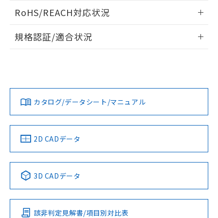
また、RoHS指令のフタル酸エステル類４
ログイン/会員登録いただくと、CADデータをダウンロー
RoHS/REACH対応状況
物質の対応では、対応完了までの期間は出
ドすることができます。
荷製品に未対応品が混在することから備考
情報更新：2026/7/29
欄に対応日を記載しておりました。
規格認証/適合状況
既に当社にて対応品への在庫切替を完了
ログイン/会員登録
EU RoHS
注意事項・凡例
A22NN-MGM-NRA-P112-NNについての規格認証/適合状況に
していることから、特段のことがない限
ついては、「カスタマーサポートセンタ お客様相談室」また
り、2022年1月12日より割愛しておりま
は貴社担当オムロン営業員または販売店にお問い合わせくだ
す。
対応状況
対応予定月
※1
※2
さい。
ダウンロードデータをご利用いただく前に、以下を必ずお読
みください。
カタログ/データシート/マニュアル
対応済み
ソフトウェアの使用条件
お問い合わせ
中国 RoHS
注意事項・凡例
2D CADデータ
中国 RoHS表
※1 ※2
3D CADデータ
Pb
Hg
Cd
Cr(VI)
該非判定見解書/項目別対比表
O
O
O
O