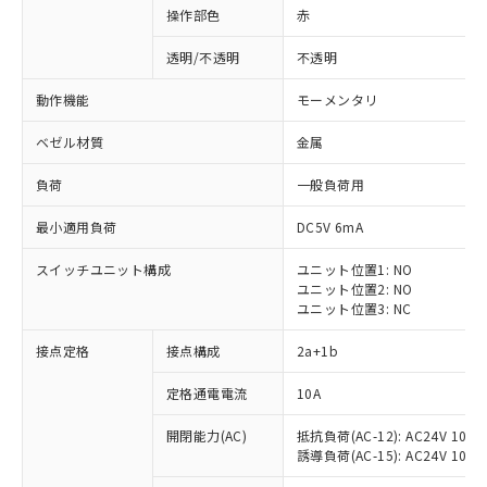
操作部色
赤
透明/不透明
不透明
動作機能
モーメンタリ
ベゼル材質
金属
負荷
一般負荷用
最小適用負荷
DC5V 6mA
スイッチユニット構成
ユニット位置1: NO
ユニット位置2: NO
ユニット位置3: NC
※1 対応状況
接点定格
接点構成
2a+1b
対応済み：EU RoHS指令（10物質）の
定格通電電流
10A
非含有に対応した製品が提供可能な商品で
開閉能力(AC)
抵抗負荷(AC-12): AC24V 10A/A
す。
誘導負荷(AC-15): AC24V 10A/AC
対応予定：EU RoHS指令（10物質）の非含
ご利用条件
有に対応した製品に切り替える予定のある