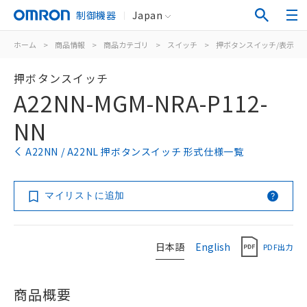
制御機器
Japan
ホーム
>
商品情報
>
商品カテゴリ
>
スイッチ
>
押ボタンスイッチ/表示灯
押ボタンスイッチ
A22NN-MGM-NRA-P112-
NN
A22NN / A22NL 押ボタンスイッチ 形式仕様一覧
マイリストに追加
日本語
English
PDF出力
商品概要