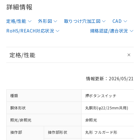
詳細情報
定格/性能
外形図
取りつけ穴加工図
CAD
RoHS/REACH対応状況
規格認証/適合状況
定格/性能
情報更新：2026/05/21
種類
押ボタンスイッチ
胴体形状
丸胴形(φ22/25mm共用)
照光/非照光
非照光
操作部
操作部形状
丸形 フルガード形