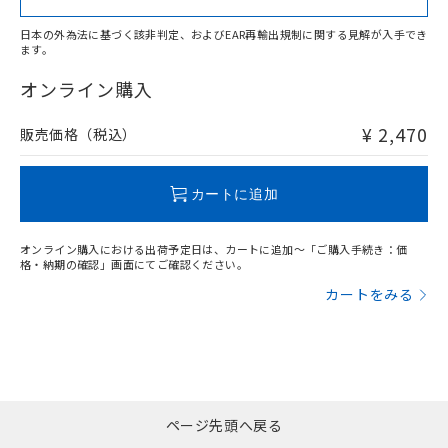
日本の外為法に基づく該非判定、およびEAR再輸出規制に関する見解が入手でき
ます。
"対応済み"や非含有の記載がされた商品であっても、流通
在庫等で未対応品が混在する可能性があります。
オンライン購入
非含有品が必要な際は、弊社営業部門もしくは販売店へお
問い合わせください。
¥ 2,470
販売価格（税込）
この製品のRoHS/REACH対応状況ページへ
カートに追加
オンライン購入における出荷予定日は、カートに追加～「ご購入手続き：価
格・納期の確認」画面にてご確認ください。
カートをみる
ページ先頭へ戻る