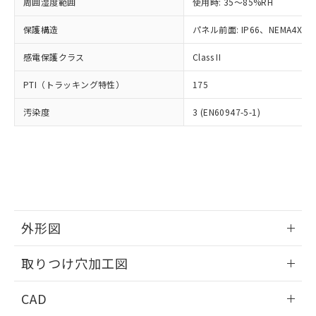
ご相談ください。
周囲湿度範囲
使用時: 35～85%RH
適用除外項目は除く。
ル、化学兵器、生物兵器またはその他
－
在庫なし(最新の在庫状況につ
オムロン制御機器販売店や当社販売拠
フタル酸エステル類の４物質については閾値を超える意
武器並びにこれらの製造装置等に一切
いては、お客様のお取引先、ま
図的な使用がないことを確認しています。
保護構造
パネル前面: IP66、NEMA4X, N
点は「
販売ネットワーク
」をご確認
※2 環境保護使用期限
使用いたしません。
たはお客様担当のオムロン制御
ください。
当社は、貴社製品を第三者に販売する
感電保護クラス
Class II
機器販売店・当社販売員にご確
在庫状況および標準価格結果を当社の
※2 対応予定月
「ｅ」：有害物質（10物質）のすべてが基
場合は、上記1、2および3の内容を当
認ください)
事前の承諾なく第三者に漏洩または開
準値以下であることを示します。
PTI（トラッキング特性）
175
該第三者に通知します。また当社は、
示しないようお願いします。
部品在庫の切り替え状況などにより、予定
「10」：通常の使用状況下において有害物
販売先および販売に係わる関係者が違
マイパーツ機能（部品リスト作成サー
空
受注生産機種、また在庫状況の
汚染度
3 (EN60947-5-1)
月が前後することがあります。
質が外部に漏えいし、環境に深刻な影響を
法に輸出するおそれがある場合は、取
ビス）をご利用いただくには、I-Web
白
情報を公開していない機種
及ぼさない年数を意味します。
り引きをいたしません。
メンバーズにご登録されている必要が
「－」：未確認です。当社販売部門へお問
あります。
い合わせください。
お客様が当ウェブサイト上で当社にご
※3 非含有証明書ダウンロード
登録された部品リストについて、当社
および当社の共同利用者が、当社の製
下記の非含有証明書をダウンロードするこ
品・サービスに関するお客様との取
とができます。
合意する
キャンセル
引・商談に必要な範囲で利用すること
外形図
をご了承ください。
EU RoHS指令（10物質）の非含有証明書
※当社の共同利用者とは、
情報更新：2026/05/21
"個人情報
取りつけ穴加工図
51物質の非含有証明書（当社基準）
の共同利用に関して"
の「1.共同利
※本証明書は発行日時点で非含有を証明す
用者の範囲」に記載されている法人を
情報更新：2026/05/21
るもので、過去に遡って非含有を証明する
CAD
指します。
ものではありません。