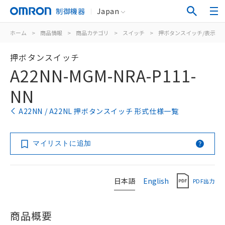
制御機器
Japan
ホーム
>
商品情報
>
商品カテゴリ
>
スイッチ
>
押ボタンスイッチ/表示灯
押ボタンスイッチ
A22NN-MGM-NRA-P111-
NN
A22NN / A22NL 押ボタンスイッチ 形式仕様一覧
マイリストに追加
日本語
English
PDF出力
商品概要