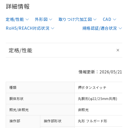
詳細情報
定格/性能
外形図
取りつけ穴加工図
CAD
RoHS/REACH対応状況
規格認証/適合状況
定格/性能
情報更新：2026/05/21
種類
押ボタンスイッチ
胴体形状
丸胴形(φ22/25mm共用)
照光/非照光
非照光
操作部
操作部形状
丸形 フルガード形