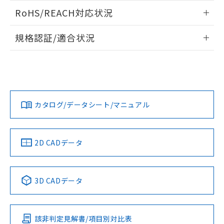
また、RoHS指令のフタル酸エステル類４
ログイン/会員登録いただくと、CADデータをダウンロー
RoHS/REACH対応状況
物質の対応では、対応完了までの期間は出
ドすることができます。
荷製品に未対応品が混在することから備考
情報更新：2026/7/29
欄に対応日を記載しておりました。
規格認証/適合状況
既に当社にて対応品への在庫切替を完了
ログイン/会員登録
EU RoHS
注意事項・凡例
A22NN-MGM-NRA-P111-NNについての規格認証/適合状況に
していることから、特段のことがない限
ついては、「カスタマーサポートセンタ お客様相談室」また
り、2022年1月12日より割愛しておりま
は貴社担当オムロン営業員または販売店にお問い合わせくだ
す。
対応状況
対応予定月
※1
※2
さい。
ダウンロードデータをご利用いただく前に、以下を必ずお読
みください。
カタログ/データシート/マニュアル
対応済み
ソフトウェアの使用条件
お問い合わせ
中国 RoHS
注意事項・凡例
2D CADデータ
中国 RoHS表
※1 ※2
3D CADデータ
Pb
Hg
Cd
Cr(VI)
該非判定見解書/項目別対比表
O
O
O
O