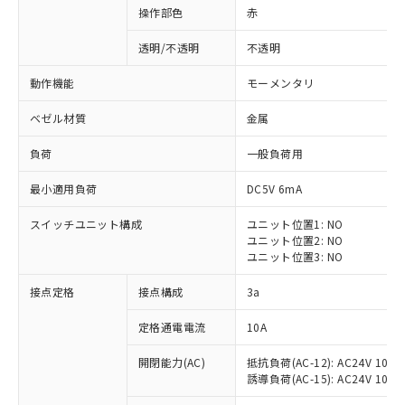
操作部色
赤
透明/不透明
不透明
動作機能
モーメンタリ
ベゼル材質
金属
負荷
一般負荷用
最小適用負荷
DC5V 6mA
スイッチユニット構成
ユニット位置1: NO
ユニット位置2: NO
ユニット位置3: NO
※1 対応状況
接点定格
接点構成
3a
対応済み：EU RoHS指令（10物質）の
定格通電電流
10A
非含有に対応した製品が提供可能な商品で
開閉能力(AC)
抵抗負荷(AC-12): AC24V 10A/A
す。
誘導負荷(AC-15): AC24V 10A/AC
対応予定：EU RoHS指令（10物質）の非含
ご利用条件
有に対応した製品に切り替える予定のある