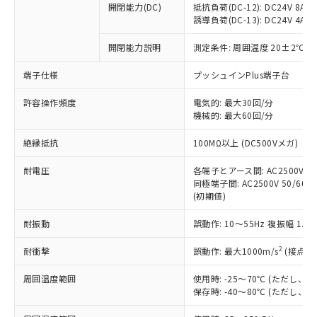
開閉能力(DC)
抵抗負荷(DC-12): DC24V 8A/DC
商品です。
誘導負荷(DC-13): DC24V 4A/DC
対応予定なし：EU RoHS指令（10物質）の
以下の条件をお読みいただき、同意のうえ
非含有に非対応の商品で、対応品を出す予
開閉能力説明
測定条件: 周囲温度 20±2℃、
ご利用ください。
定はありません。
調査・確認中：EU RoHS指令（10物質）の
端子仕様
プッシュインPlus端子台
本サービスは、当社制御機器事業取扱
※1 中国RoHS○×表
非含有の対応状況を調査中または確認中の
商品の当社在庫状況および標準価格
許容操作頻度
商品です。
電気的: 最大30回/分
(税抜)を提供させていただくもので
「○」：最大均質材料含有率が中国RoHSの
機械的: 最大60回/分
非該当品：ライセンス料など無形物で、有
す。
基準値以下であることを示します。
害物質有無と関係のない商品です。
当社制御機器事業取扱商品の中には、
絶縁抵抗
100MΩ以上 (DC500Vメガ)
「×」：最大均質材料含有率が中国RoHSの
仕入先様の事情により、非含有部品として
本サービスの対象外となる商品もある
基準値を超えていることを示します。
いたものが、含有品と判明した場合などや
当社は、これら貴社製品のうち、外国
ことをご了承ください。
耐電圧
各端子とアース間: AC2500V 50/
「－」：未確認です。当社販売部門へお問
むを得ず変更することがあります。
為替および外国貿易法に定める商品
同極端子間: AC2500V 50/60Hz
在庫状況および標準価格照会結果は、
い合わせください。
（以下｢規制貨物等」という）を輸出
(初期値)
記載している更新日時点での社内デー
*EU RoHS指令（10物質）：
または国外への提供する場合は、日本
記
タに基づき作成されるものであり、閲
説明
鉛(Pb) 1000ppm以下、 水銀(Hg) 1000ppm以下、 カド
*中国RoHS10物質の基準値 (GB/T26572)：
耐振動
誤動作: 10～55Hz 複振幅 1.
国政府の輸出許可(または役務取引許
号
覧された時点での実際の在庫および標
ミウム(Cd) 100ppm以下、
Pb(鉛) :1000ppm、 Hg(水銀) : 1000ppm、 Cd(カドミウ
可)を取得するなどの必要な手続きを
六価クロム(Cr(Ⅵ)) 1000ppm以下、ポリ臭化ビフェニル
ム) : 100ppm、
準価格とは異なる場合があることをご
類(PBB) 1000ppm以下、ポリ臭化ジフェニルエーテル類
2
耐衝撃
誤動作: 最大1000m/s
(接点開
Cr(Ⅵ)(六価クロム) : 1000ppm、 PBBs(ポリ臭化ビフェ
とります。
了承ください。
(PBDE) 1000ppm以下、フタル酸ビス(2-エチルヘキシ
○
一定数以上の在庫あり
ニル類) : 1000ppm、 PBDEs(ポリ臭化ジフェニルエーテ
当社は規制貨物を破棄する場合は、完
ル) (DEHP)(別名：DOP) 1000ppm以下、フタル酸ブチ
正式な納期状況および標準価格はお客
ル類) : 1000ppm、
周囲温度範囲
使用時: -25～70℃ (ただし
ルベンジル（BBP） 1000ppm以下、フタル酸ジブチル
全に破砕するなど、違法に輸出されな
DBP(フタル酸ジブチル) : 1000ppm、 DIBP(フタル酸ジ
様のお取引先、またはお客様担当のオ
保存時: -40～80℃ (ただし
（DBP） 1000ppm以下、フタル酸ジイソブチル
イソブチル) : 1000ppm、 BBP(フタル酸ブチルベンジ
△
一定数には満たないが在庫あり
いよう必要な手段を講じます。
ムロン制御機器販売店・当社販売員に
(DIBP) 1000ppm以下
ル) : 1000ppm、
当社は貴社製品を、核兵器、ミサイ
但し、RoHS指令で産業用監視および制御機器に対する
DEHP(フタル酸ビス(2-エチルヘキシル)) : 1000ppm