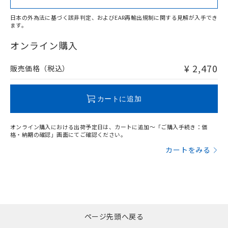
日本の外為法に基づく該非判定、およびEAR再輸出規制に関する見解が入手でき
ます。
"対応済み"や非含有の記載がされた商品であっても、流通
在庫等で未対応品が混在する可能性があります。
オンライン購入
非含有品が必要な際は、弊社営業部門もしくは販売店へお
問い合わせください。
¥ 2,470
販売価格（税込）
この製品のRoHS/REACH対応状況ページへ
カートに追加
オンライン購入における出荷予定日は、カートに追加～「ご購入手続き：価
格・納期の確認」画面にてご確認ください。
カートをみる
ページ先頭へ戻る