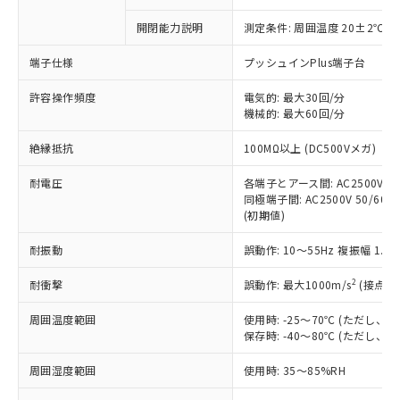
商品です。
対応予定なし：EU RoHS指令（10物質）の
開閉能力説明
測定条件: 周囲温度 20±2℃、
以下の条件をお読みいただき、同意のうえ
非含有に非対応の商品で、対応品を出す予
ご利用ください。
定はありません。
端子仕様
プッシュインPlus端子台
調査・確認中：EU RoHS指令（10物質）の
本サービスは、当社制御機器事業取扱
※1 中国RoHS○×表
非含有の対応状況を調査中または確認中の
許容操作頻度
電気的: 最大30回/分
商品の当社在庫状況および標準価格
商品です。
機械的: 最大60回/分
(税抜)を提供させていただくもので
「○」：最大均質材料含有率が中国RoHSの
非該当品：ライセンス料など無形物で、有
す。
絶縁抵抗
基準値以下であることを示します。
100MΩ以上 (DC500Vメガ)
害物質有無と関係のない商品です。
当社制御機器事業取扱商品の中には、
「×」：最大均質材料含有率が中国RoHSの
仕入先様の事情により、非含有部品として
本サービスの対象外となる商品もある
耐電圧
各端子とアース間: AC2500V 50/
基準値を超えていることを示します。
いたものが、含有品と判明した場合などや
当社は、これら貴社製品のうち、外国
ことをご了承ください。
同極端子間: AC2500V 50/60Hz
「－」：未確認です。当社販売部門へお問
むを得ず変更することがあります。
為替および外国貿易法に定める商品
(初期値)
在庫状況および標準価格照会結果は、
い合わせください。
（以下｢規制貨物等」という）を輸出
記載している更新日時点での社内デー
*EU RoHS指令（10物質）：
または国外への提供する場合は、日本
耐振動
誤動作: 10～55Hz 複振幅 1.
記
タに基づき作成されるものであり、閲
説明
鉛(Pb) 1000ppm以下、 水銀(Hg) 1000ppm以下、 カド
*中国RoHS10物質の基準値 (GB/T26572)：
国政府の輸出許可(または役務取引許
号
覧された時点での実際の在庫および標
ミウム(Cd) 100ppm以下、
Pb(鉛) :1000ppm、 Hg(水銀) : 1000ppm、 Cd(カドミウ
2
耐衝撃
誤動作: 最大1000m/s
(接点開
可)を取得するなどの必要な手続きを
六価クロム(Cr(Ⅵ)) 1000ppm以下、ポリ臭化ビフェニル
ム) : 100ppm、
準価格とは異なる場合があることをご
類(PBB) 1000ppm以下、ポリ臭化ジフェニルエーテル類
Cr(Ⅵ)(六価クロム) : 1000ppm、 PBBs(ポリ臭化ビフェ
とります。
了承ください。
(PBDE) 1000ppm以下、フタル酸ビス(2-エチルヘキシ
○
一定数以上の在庫あり
ニル類) : 1000ppm、 PBDEs(ポリ臭化ジフェニルエーテ
周囲温度範囲
使用時: -25～70℃ (ただし
当社は規制貨物を破棄する場合は、完
ル) (DEHP)(別名：DOP) 1000ppm以下、フタル酸ブチ
正式な納期状況および標準価格はお客
ル類) : 1000ppm、
保存時: -40～80℃ (ただし
ルベンジル（BBP） 1000ppm以下、フタル酸ジブチル
全に破砕するなど、違法に輸出されな
DBP(フタル酸ジブチル) : 1000ppm、 DIBP(フタル酸ジ
様のお取引先、またはお客様担当のオ
（DBP） 1000ppm以下、フタル酸ジイソブチル
イソブチル) : 1000ppm、 BBP(フタル酸ブチルベンジ
△
一定数には満たないが在庫あり
いよう必要な手段を講じます。
ムロン制御機器販売店・当社販売員に
(DIBP) 1000ppm以下
ル) : 1000ppm、
周囲湿度範囲
使用時: 35～85%RH
当社は貴社製品を、核兵器、ミサイ
但し、RoHS指令で産業用監視および制御機器に対する
DEHP(フタル酸ビス(2-エチルヘキシル)) : 1000ppm
ご相談ください。
適用除外項目は除く。
ル、化学兵器、生物兵器またはその他