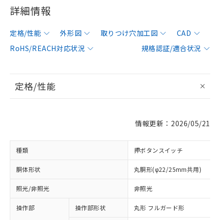
詳細情報
定格/性能
外形図
取りつけ穴加工図
CAD
RoHS/REACH対応状況
規格認証/適合状況
定格/性能
情報更新：2026/05/21
種類
押ボタンスイッチ
胴体形状
丸胴形(φ22/25mm共用)
照光/非照光
非照光
操作部
操作部形状
丸形 フルガード形