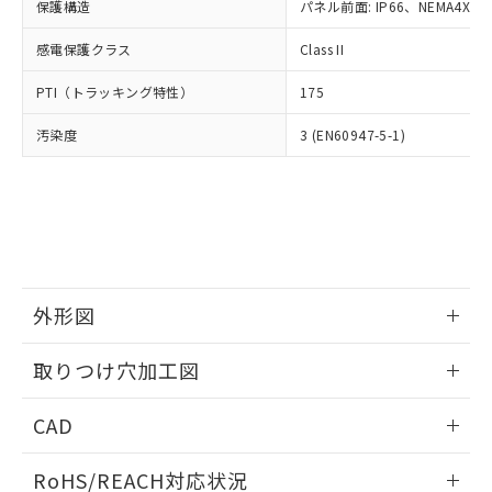
－
在庫なし(最新の在庫状況につ
オムロン制御機器販売店や当社販売拠
保護構造
パネル前面: IP66、NEMA4X, N
フタル酸エステル類の４物質については閾値を超える意
武器並びにこれらの製造装置等に一切
いては、お客様のお取引先、ま
図的な使用がないことを確認しています。
点は「
販売ネットワーク
」をご確認
※2 環境保護使用期限
使用いたしません。
たはお客様担当のオムロン制御
感電保護クラス
Class II
ください。
当社は、貴社製品を第三者に販売する
機器販売店・当社販売員にご確
在庫状況および標準価格結果を当社の
※2 対応予定月
「ｅ」：有害物質（10物質）のすべてが基
場合は、上記1、2および3の内容を当
PTI（トラッキング特性）
175
認ください)
事前の承諾なく第三者に漏洩または開
準値以下であることを示します。
該第三者に通知します。また当社は、
示しないようお願いします。
部品在庫の切り替え状況などにより、予定
「10」：通常の使用状況下において有害物
汚染度
3 (EN60947-5-1)
販売先および販売に係わる関係者が違
マイパーツ機能（部品リスト作成サー
空
受注生産機種、また在庫状況の
月が前後することがあります。
質が外部に漏えいし、環境に深刻な影響を
法に輸出するおそれがある場合は、取
ビス）をご利用いただくには、I-Web
白
情報を公開していない機種
及ぼさない年数を意味します。
り引きをいたしません。
メンバーズにご登録されている必要が
「－」：未確認です。当社販売部門へお問
あります。
い合わせください。
お客様が当ウェブサイト上で当社にご
※3 非含有証明書ダウンロード
登録された部品リストについて、当社
および当社の共同利用者が、当社の製
下記の非含有証明書をダウンロードするこ
品・サービスに関するお客様との取
外形図
とができます。
合意する
キャンセル
引・商談に必要な範囲で利用すること
をご了承ください。
情報更新：2026/05/21
EU RoHS指令（10物質）の非含有証明書
取りつけ穴加工図
※当社の共同利用者とは、
"個人情報
51物質の非含有証明書（当社基準）
の共同利用に関して"
の「1.共同利
情報更新：2026/05/21
※本証明書は発行日時点で非含有を証明す
用者の範囲」に記載されている法人を
CAD
るもので、過去に遡って非含有を証明する
指します。
ものではありません。
ログイン/会員登録いただくと、CADデータをダウンロー
RoHS/REACH対応状況
また、RoHS指令のフタル酸エステル類４
ドすることができます。