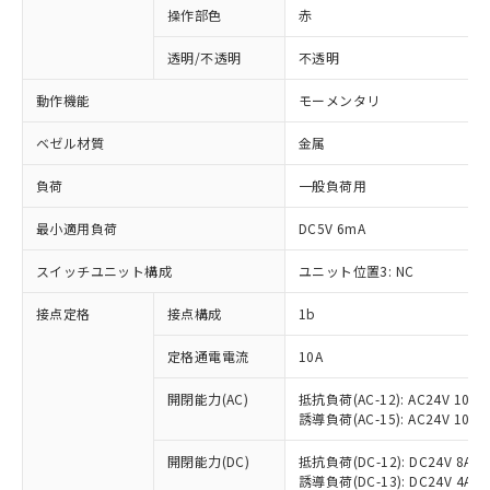
操作部色
赤
透明/不透明
不透明
動作機能
モーメンタリ
ベゼル材質
金属
負荷
一般負荷用
最小適用負荷
DC5V 6mA
スイッチユニット構成
ユニット位置3: NC
接点定格
接点構成
1b
※1 対応状況
定格通電電流
10A
対応済み：EU RoHS指令（10物質）の
非含有に対応した製品が提供可能な商品で
開閉能力(AC)
抵抗負荷(AC-12): AC24V 10A/A
誘導負荷(AC-15): AC24V 10A/AC
す。
対応予定：EU RoHS指令（10物質）の非含
ご利用条件
開閉能力(DC)
抵抗負荷(DC-12): DC24V 8A/DC
有に対応した製品に切り替える予定のある
誘導負荷(DC-13): DC24V 4A/DC