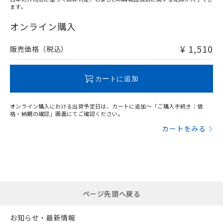
ます。
"対応済み"や非含有の記載がされた商品であっても、流通
在庫等で未対応品が混在する可能性があります。
オンライン購入
非含有品が必要な際は、弊社営業部門もしくは販売店へお
問い合わせください。
¥ 1,510
販売価格（税込）
この製品のRoHS/REACH対応状況ページへ
カートに追加
オンライン購入における出荷予定日は、カートに追加～「ご購入手続き：価
格・納期の確認」画面にてご確認ください。
カートをみる
ページ先頭へ戻る
お知らせ・最新情報