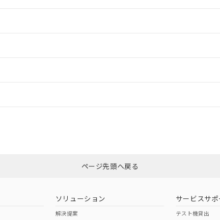
情報更新：2
情報更新：2
ードすることができます。
情報更新：
ログイン/会員登録
適合状況については、「カスタマーサポートセンタ お客様相談室」または貴
みください。
非含有証明書
※3
ページ先頭へ戻る
ダウンロードはこちら
ソリューション
サービスサポ
解決提案
テスト機貸出