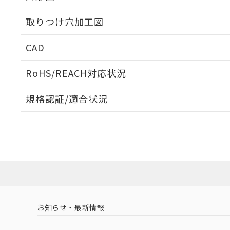
取りつけ穴加工図
CAD
ログイン/会員登録いただくと、CADデータをダウンロ
RoHS/REACH対応状況
規格認証/適合状況
EU RoHS
注意事項・凡例
A22NN-MGM-NGA-P202-NNについての規格認証/
営業員または販売店にお問い合わせください。
ダウンロードデータをご利用いただく前に、以下を必ずお読
対応状況
対応予定月
※1
※2
ソフトウェアの使用条件
対応済み
お知らせ・最新情報
中国 RoHS
注意事項・凡例