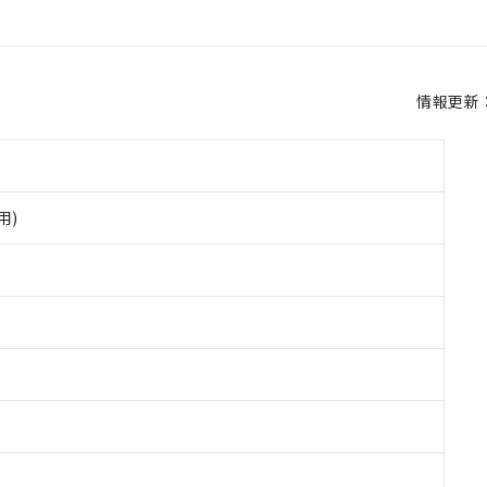
情報更新：2
用)