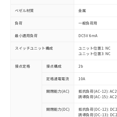
ベゼル材質
金属
負荷
一般負荷用
最小適用負荷
DC5V 6mA
※1 対応状況
スイッチユニット構成
ユニット位置1: NC
対応済み：EU
ユニット位置3: NC
対応予定：EU R
対応予定なし：EU
調査・確認中：EU
接点定格
接点構成
2b
ご利用条件
非該当品：ライセ
※1 中国RoHS
仕入先様の事情に
定格通電電流
10A
があります。
以下の条件をお読
「○」：最大均質
「×」：最大均質
開閉能力(AC)
抵抗負荷(AC-12): AC24
本サービスは
当社は、これ
*EU RoHS指令（10物
「－」：未確認で
誘導負荷(AC-15): AC24V
鉛(Pb) 1000ppm以下、
くものです。
う）を輸出ま
記
説明
六価クロム(Cr(Ⅵ)) 1
当社制御機器
などの必要な
フタル酸ビス(2-エチルヘ
号
*中国RoHS10物質の基準値 
ル（DBP） 1000ppm
在庫状況およ
開閉能力(DC)
抵抗負荷(DC-12): DC24
当社は規制貨
Pb(鉛) :1000ppm、 Hg
但し、RoHS指令で産
のであり、閲
誘導負荷(DC-13): DC24
ます。
Cr(Ⅵ)(六価クロム) : 
フタル酸エステル類の４