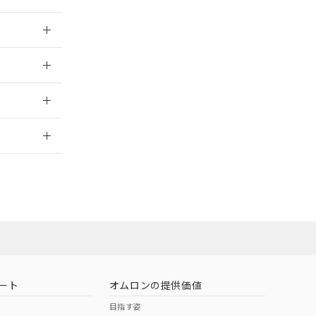
026/05/21
026/05/21
2026/7/29
社担当オムロン
お問い合わせ
ート
オムロンの提供価値
目指す姿