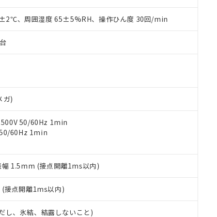
上の在庫あり
 1000ppm、 DIBP(フタル酸ジイソブチル) : 1000ppm、 BBP(フタル酸ブチルベンジル) :
品を、核兵器、ミサイル、化学兵器、生物兵器またはその他武器並
チルヘキシル)) : 1000ppm
況および標準価格はお客様のお取引先、またはお客様担当のオムロ
用いたしません。
0±2℃、周囲湿度 65±5%RH、操作ひん度 30回/min
ご相談ください。
は満たないが在庫あり
製品を第三者に販売する場合は、上記1、2および3の内容を当該第
機器販売店や当社販売拠点は「
販売ネットワーク
」をご確認くだ
販売先および販売に係わる関係者が違法に輸出するおそれがある場
用期限
子台
び標準価格結果を当社の事前の承諾なく第三者に漏洩または開示し
え状況などにより、予定月が前後することがあります。
(最新の在庫状況については、お客様のお取引先、またはお客様担当
（10物質）のすべてが基準値以下であることを示します。
店・当社販売員にご確認ください)
能（部品リスト作成サービス）をご利用いただくには、I-Webメン
使用状況下において有害物質が外部に漏えいし、環境に深刻な影響を
あります。
機種、また在庫状況の情報を公開していない機種
ェブサイト上で当社にご登録された部品リストについて、当社およ
書ダウンロード
す。当社販売部門へお問い合わせください。
品・サービスに関するお客様との取引・商談に必要な範囲で利用す
メガ)
合意する
キャンセル
書をダウンロードすることができます。
利用者とは、
"個人情報の共同利用に関して"
の「1.共同利用者の
0V 50/60Hz 1min
します。
10物質）の非含有証明書
0/60Hz 1min
明書（当社基準）
日時点で非含有を証明するもので、過去に遡って非含有を証明するも
令のフタル酸エステル類４物質の対応では、対応完了までの期間は出
振幅 1.5mm (接点開離1ms以内)
備考欄に対応日を記載しておりました。
品への在庫切替を完了していることから、特段のことがない限り、20
2
(接点開離1ms以内)
す。
 (ただし、氷結、結露しないこと)