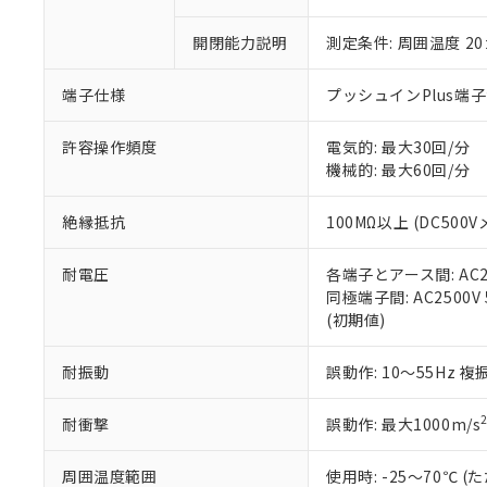
○
一定数以
DBP(フタル酸ジブチル) :
い。
当社は貴社製
DEHP(フタル酸ビス(2-エ
正式な納期状
置等に一切使
開閉能力説明
測定条件: 周囲温度 2
当社販売員に
※2 対応予定月
△
一定数に
当社は、貴社
オムロン制御
また当社は、
※2 環境保護使
端子仕様
プッシュインPlus端
在庫状況およ
部品在庫の切り替
たしません。
－
在庫なし
す。
「ｅ」：有害物質
機器販売
許容操作頻度
電気的: 最大30回/分
マイパーツ機
「10」：通常の
機械的: 最大60回/分
ている必要が
味します。
空
受注生産
お客様が当ウ
※3 非含有証明
「－」：未確認で
白
が、当社の製
絶縁抵抗
100MΩ以上 (DC500V
さい。
下記の非含有証明
※当社の共同
耐電圧
各端子とアース間: AC250
いる法人を指
EU RoHS指令（
同極端子間: AC2500V 5
51物質の非含有証
(初期値)
※本証明書は発行
また、RoHS指
耐振動
誤動作: 10～55Hz 複
混在することから
既に当社にて対応
耐衝撃
誤動作: 最大1000m/s
り割愛しておりま
周囲温度範囲
使用時: -25～70℃