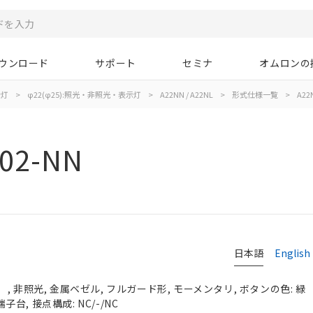
ウンロード
サポート
セミナ
オムロンの
示灯
>
φ22(φ25):照光・非照光・表示灯
>
A22NN / A22NL
>
形式仕様一覧
>
A22
02-NN
日本語
English
, 非照光, 金属ベゼル, フルガード形, モーメンタリ, ボタンの色: 緑
端子台, 接点構成: NC/-/NC