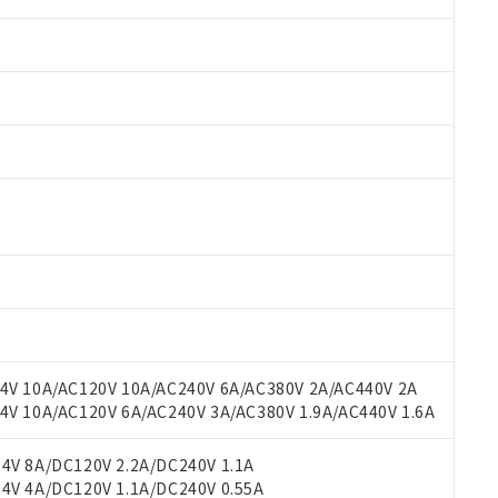
 RoHS指令（10物質）の非含有に対応した製品が提供可能な商品です
oHS指令（10物質）の非含有に対応した製品に切り替える予定のある
 RoHS指令（10物質）の非含有に非対応の商品で、対応品を出す予
 RoHS指令（10物質）の非含有の対応状況を調査中または確認中の
ンス料など無形物で、有害物質有無と関係のない商品です。
○×表
より、非含有部品としていたものが、含有品と判明した場合などやむ
みいただき、同意のうえご利用ください。
材料含有率が中国RoHSの基準値以下であることを示します。
材料含有率が中国RoHSの基準値を超えていることを示します。
V 10A/AC120V 10A/AC240V 6A/AC380V 2A/AC440V 2A
、当社制御機器事業取扱商品の当社在庫状況および標準価格(税抜)
ら貴社製品のうち、外国為替および外国貿易法に定める商品（以下｢
質）：
す。当社販売部門へお問い合わせください。
 10A/AC120V 6A/AC240V 3A/AC380V 1.9A/AC440V 1.6A
 水銀(Hg) 1000ppm以下、 カドミウム(Cd) 100ppm以下、
たは国外への提供する場合は、日本国政府の輸出許可(または役務取
000ppm以下、ポリ臭化ビフェニル類(PBB) 1000ppm以下、ポリ臭化ジフェニルエーテル類(P
事業取扱商品の中には、本サービスの対象外となる商品もあること
手続きをとります。
キシル) (DEHP)(別名：DOP) 1000ppm以下、フタル酸ブチルベンジル（BBP） 100
(GB/T26572)：
以下、フタル酸ジイソブチル (DIBP) 1000ppm以下
び標準価格照会結果は、記載している更新日時点での社内データに
V 8A/DC120V 2.2A/DC240V 1.1A
物を破棄する場合は、完全に破砕するなど、違法に輸出されないよ
(水銀) : 1000ppm、 Cd(カドミウム) : 100ppm、
業用監視および制御機器に対する適用除外項目は除く。
覧された時点での実際の在庫および標準価格とは異なる場合がある
V 4A/DC120V 1.1A/DC240V 0.55A
1000ppm、 PBBs(ポリ臭化ビフェニル類) : 1000ppm、 PBDEs(ポリ臭化ジフェニルエーテル類
物質については閾値を超える意図的な使用がないことを確認しています。