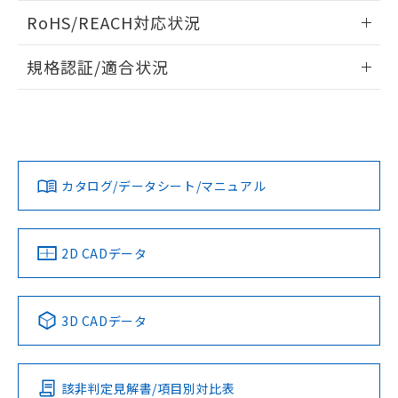
また、RoHS指令のフタル酸エステル類４
ログイン/会員登録いただくと、CADデータをダウンロー
RoHS/REACH対応状況
物質の対応では、対応完了までの期間は出
ドすることができます。
荷製品に未対応品が混在することから備考
情報更新：2026/7/29
欄に対応日を記載しておりました。
規格認証/適合状況
既に当社にて対応品への在庫切替を完了
ログイン/会員登録
EU RoHS
注意事項・凡例
A22NN-MGM-NGA-P112-NNについての規格認証/適合状況に
していることから、特段のことがない限
ついては、「カスタマーサポートセンタ お客様相談室」また
り、2022年1月12日より割愛しておりま
は貴社担当オムロン営業員または販売店にお問い合わせくだ
す。
対応状況
対応予定月
※1
※2
さい。
ダウンロードデータをご利用いただく前に、以下を必ずお読
みください。
カタログ/データシート/マニュアル
対応済み
ソフトウェアの使用条件
お問い合わせ
中国 RoHS
注意事項・凡例
2D CADデータ
中国 RoHS表
※1 ※2
3D CADデータ
Pb
Hg
Cd
Cr(VI)
該非判定見解書/項目別対比表
O
O
O
O