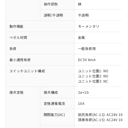
操作部色
緑
透明/不透明
不透明
動作機能
モーメンタリ
ベゼル材質
金属
負荷
一般負荷用
最小適用負荷
DC5V 6mA
スイッチユニット構成
ユニット位置1: NO
ユニット位置2: NO
ユニット位置3: NC
※1 対応状況
接点定格
接点構成
2a+1b
対応済み：EU RoHS指令（10物質）の
定格通電電流
10A
非含有に対応した製品が提供可能な商品で
開閉能力(AC)
抵抗負荷(AC-12): AC24V 10A/A
す。
誘導負荷(AC-15): AC24V 10A/AC
対応予定：EU RoHS指令（10物質）の非含
ご利用条件
有に対応した製品に切り替える予定のある