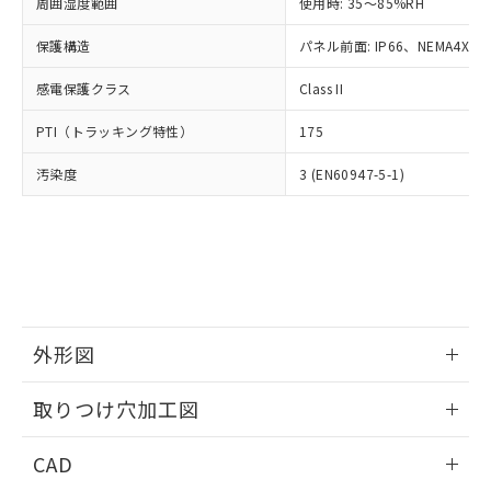
ご相談ください。
周囲湿度範囲
使用時: 35～85%RH
適用除外項目は除く。
ル、化学兵器、生物兵器またはその他
－
在庫なし(最新の在庫状況につ
オムロン制御機器販売店や当社販売拠
フタル酸エステル類の４物質については閾値を超える意
武器並びにこれらの製造装置等に一切
いては、お客様のお取引先、ま
図的な使用がないことを確認しています。
保護構造
パネル前面: IP66、NEMA4X, N
点は「
販売ネットワーク
」をご確認
※2 環境保護使用期限
使用いたしません。
たはお客様担当のオムロン制御
ください。
当社は、貴社製品を第三者に販売する
感電保護クラス
Class II
機器販売店・当社販売員にご確
在庫状況および標準価格結果を当社の
※2 対応予定月
「ｅ」：有害物質（10物質）のすべてが基
場合は、上記1、2および3の内容を当
認ください)
事前の承諾なく第三者に漏洩または開
準値以下であることを示します。
PTI（トラッキング特性）
175
該第三者に通知します。また当社は、
示しないようお願いします。
部品在庫の切り替え状況などにより、予定
「10」：通常の使用状況下において有害物
販売先および販売に係わる関係者が違
マイパーツ機能（部品リスト作成サー
空
受注生産機種、また在庫状況の
汚染度
3 (EN60947-5-1)
月が前後することがあります。
質が外部に漏えいし、環境に深刻な影響を
法に輸出するおそれがある場合は、取
ビス）をご利用いただくには、I-Web
白
情報を公開していない機種
及ぼさない年数を意味します。
り引きをいたしません。
メンバーズにご登録されている必要が
「－」：未確認です。当社販売部門へお問
あります。
い合わせください。
お客様が当ウェブサイト上で当社にご
※3 非含有証明書ダウンロード
登録された部品リストについて、当社
および当社の共同利用者が、当社の製
下記の非含有証明書をダウンロードするこ
品・サービスに関するお客様との取
とができます。
合意する
キャンセル
引・商談に必要な範囲で利用すること
外形図
をご了承ください。
EU RoHS指令（10物質）の非含有証明書
※当社の共同利用者とは、
情報更新：2026/05/21
"個人情報
取りつけ穴加工図
51物質の非含有証明書（当社基準）
の共同利用に関して"
の「1.共同利
※本証明書は発行日時点で非含有を証明す
用者の範囲」に記載されている法人を
情報更新：2026/05/21
るもので、過去に遡って非含有を証明する
CAD
指します。
ものではありません。