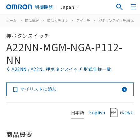
制御機器
Japan
ホーム
>
商品情報
>
商品カテゴリ
>
スイッチ
>
押ボタンスイッチ/表示灯
押ボタンスイッチ
A22NN-MGM-NGA-P112-
NN
A22NN / A22NL 押ボタンスイッチ 形式仕様一覧
マイリストに追加
日本語
English
PDF出力
商品概要