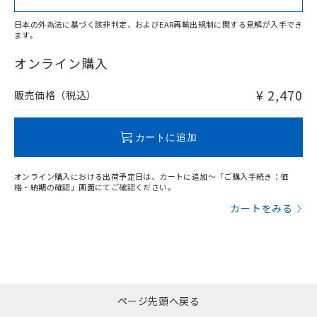
日本の外為法に基づく該非判定、およびEAR再輸出規制に関する見解が入手でき
ます。
"対応済み"や非含有の記載がされた商品であっても、流通
在庫等で未対応品が混在する可能性があります。
オンライン購入
非含有品が必要な際は、弊社営業部門もしくは販売店へお
問い合わせください。
¥ 2,470
販売価格（税込）
この製品のRoHS/REACH対応状況ページへ
カートに追加
オンライン購入における出荷予定日は、カートに追加～「ご購入手続き：価
格・納期の確認」画面にてご確認ください。
カートをみる
ページ先頭へ戻る