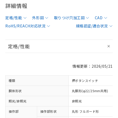
詳細情報
定格/性能
外形図
取りつけ穴加工図
CAD
RoHS/REACH対応状況
規格認証/適合状況
定格/性能
情報更新：2026/05/21
種類
押ボタンスイッチ
胴体形状
丸胴形(φ22/25mm共用)
照光/非照光
非照光
操作部
操作部形状
丸形 フルガード形