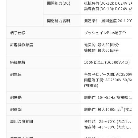
開閉能力(DC)
抵抗負荷(DC-12): DC24V 8A/DC
商品です。
誘導負荷(DC-13): DC24V 4A/DC
対応予定なし：EU RoHS指令（10物質）の
以下の条件をお読みいただき、同意のうえ
非含有に非対応の商品で、対応品を出す予
開閉能力説明
測定条件: 周囲温度 20±2℃、
ご利用ください。
定はありません。
調査・確認中：EU RoHS指令（10物質）の
端子仕様
プッシュインPlus端子台
本サービスは、当社制御機器事業取扱
※1 中国RoHS○×表
非含有の対応状況を調査中または確認中の
商品の当社在庫状況および標準価格
許容操作頻度
商品です。
電気的: 最大30回/分
(税抜)を提供させていただくもので
「○」：最大均質材料含有率が中国RoHSの
機械的: 最大60回/分
非該当品：ライセンス料など無形物で、有
す。
基準値以下であることを示します。
害物質有無と関係のない商品です。
当社制御機器事業取扱商品の中には、
絶縁抵抗
100MΩ以上 (DC500Vメガ)
「×」：最大均質材料含有率が中国RoHSの
仕入先様の事情により、非含有部品として
本サービスの対象外となる商品もある
基準値を超えていることを示します。
いたものが、含有品と判明した場合などや
当社は、これら貴社製品のうち、外国
ことをご了承ください。
耐電圧
各端子とアース間: AC2500V 50/
「－」：未確認です。当社販売部門へお問
むを得ず変更することがあります。
為替および外国貿易法に定める商品
同極端子間: AC2500V 50/60Hz
在庫状況および標準価格照会結果は、
い合わせください。
（以下｢規制貨物等」という）を輸出
(初期値)
記載している更新日時点での社内デー
*EU RoHS指令（10物質）：
または国外への提供する場合は、日本
記
タに基づき作成されるものであり、閲
説明
鉛(Pb) 1000ppm以下、 水銀(Hg) 1000ppm以下、 カド
*中国RoHS10物質の基準値 (GB/T26572)：
耐振動
誤動作: 10～55Hz 複振幅 1.
国政府の輸出許可(または役務取引許
号
覧された時点での実際の在庫および標
ミウム(Cd) 100ppm以下、
Pb(鉛) :1000ppm、 Hg(水銀) : 1000ppm、 Cd(カドミウ
可)を取得するなどの必要な手続きを
六価クロム(Cr(Ⅵ)) 1000ppm以下、ポリ臭化ビフェニル
ム) : 100ppm、
準価格とは異なる場合があることをご
類(PBB) 1000ppm以下、ポリ臭化ジフェニルエーテル類
2
耐衝撃
誤動作: 最大1000m/s
(接点開
Cr(Ⅵ)(六価クロム) : 1000ppm、 PBBs(ポリ臭化ビフェ
とります。
了承ください。
(PBDE) 1000ppm以下、フタル酸ビス(2-エチルヘキシ
○
一定数以上の在庫あり
ニル類) : 1000ppm、 PBDEs(ポリ臭化ジフェニルエーテ
当社は規制貨物を破棄する場合は、完
ル) (DEHP)(別名：DOP) 1000ppm以下、フタル酸ブチ
正式な納期状況および標準価格はお客
ル類) : 1000ppm、
周囲温度範囲
使用時: -25～70℃ (ただし
ルベンジル（BBP） 1000ppm以下、フタル酸ジブチル
全に破砕するなど、違法に輸出されな
DBP(フタル酸ジブチル) : 1000ppm、 DIBP(フタル酸ジ
様のお取引先、またはお客様担当のオ
保存時: -40～80℃ (ただし
（DBP） 1000ppm以下、フタル酸ジイソブチル
イソブチル) : 1000ppm、 BBP(フタル酸ブチルベンジ
△
一定数には満たないが在庫あり
いよう必要な手段を講じます。
ムロン制御機器販売店・当社販売員に
(DIBP) 1000ppm以下
ル) : 1000ppm、
当社は貴社製品を、核兵器、ミサイ
但し、RoHS指令で産業用監視および制御機器に対する
DEHP(フタル酸ビス(2-エチルヘキシル)) : 1000ppm