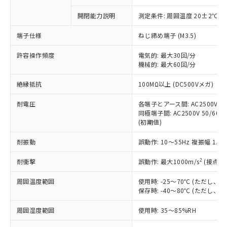
商品です。
対応予定なし：EU RoHS指令（10物質）の
開閉能力説明
測定条件: 周囲温度 20±2℃、
以下の条件をお読みいただき、同意のうえ
非含有に非対応の商品で、対応品を出す予
ご利用ください。
定はありません。
端子仕様
ねじ締め端子 (M3.5)
調査・確認中：EU RoHS指令（10物質）の
本サービスは、当社制御機器事業取扱
※1 中国RoHS○×表
非含有の対応状況を調査中または確認中の
許容操作頻度
電気的: 最大30回/分
商品の当社在庫状況および標準価格
商品です。
機械的: 最大60回/分
(税抜)を提供させていただくもので
「○」：最大均質材料含有率が中国RoHSの
非該当品：ライセンス料など無形物で、有
す。
絶縁抵抗
基準値以下であることを示します。
100MΩ以上 (DC500Vメガ)
害物質有無と関係のない商品です。
当社制御機器事業取扱商品の中には、
「×」：最大均質材料含有率が中国RoHSの
仕入先様の事情により、非含有部品として
本サービスの対象外となる商品もある
耐電圧
各端子とアース間: AC2500V 50/
基準値を超えていることを示します。
いたものが、含有品と判明した場合などや
当社は、これら貴社製品のうち、外国
ことをご了承ください。
同極端子間: AC2500V 50/60Hz
「－」：未確認です。当社販売部門へお問
むを得ず変更することがあります。
為替および外国貿易法に定める商品
(初期値)
在庫状況および標準価格照会結果は、
い合わせください。
（以下｢規制貨物等」という）を輸出
記載している更新日時点での社内デー
*EU RoHS指令（10物質）：
または国外への提供する場合は、日本
耐振動
誤動作: 10～55Hz 複振幅 1.
記
タに基づき作成されるものであり、閲
説明
鉛(Pb) 1000ppm以下、 水銀(Hg) 1000ppm以下、 カド
*中国RoHS10物質の基準値 (GB/T26572)：
国政府の輸出許可(または役務取引許
号
覧された時点での実際の在庫および標
ミウム(Cd) 100ppm以下、
Pb(鉛) :1000ppm、 Hg(水銀) : 1000ppm、 Cd(カドミウ
2
耐衝撃
誤動作: 最大1000m/s
(接点開
可)を取得するなどの必要な手続きを
六価クロム(Cr(Ⅵ)) 1000ppm以下、ポリ臭化ビフェニル
ム) : 100ppm、
準価格とは異なる場合があることをご
類(PBB) 1000ppm以下、ポリ臭化ジフェニルエーテル類
Cr(Ⅵ)(六価クロム) : 1000ppm、 PBBs(ポリ臭化ビフェ
とります。
了承ください。
(PBDE) 1000ppm以下、フタル酸ビス(2-エチルヘキシ
○
一定数以上の在庫あり
ニル類) : 1000ppm、 PBDEs(ポリ臭化ジフェニルエーテ
周囲温度範囲
使用時: -25～70℃ (ただし
当社は規制貨物を破棄する場合は、完
ル) (DEHP)(別名：DOP) 1000ppm以下、フタル酸ブチ
正式な納期状況および標準価格はお客
ル類) : 1000ppm、
保存時: -40～80℃ (ただし
ルベンジル（BBP） 1000ppm以下、フタル酸ジブチル
全に破砕するなど、違法に輸出されな
DBP(フタル酸ジブチル) : 1000ppm、 DIBP(フタル酸ジ
様のお取引先、またはお客様担当のオ
（DBP） 1000ppm以下、フタル酸ジイソブチル
イソブチル) : 1000ppm、 BBP(フタル酸ブチルベンジ
△
一定数には満たないが在庫あり
いよう必要な手段を講じます。
ムロン制御機器販売店・当社販売員に
(DIBP) 1000ppm以下
ル) : 1000ppm、
周囲湿度範囲
使用時: 35～85%RH
当社は貴社製品を、核兵器、ミサイ
但し、RoHS指令で産業用監視および制御機器に対する
DEHP(フタル酸ビス(2-エチルヘキシル)) : 1000ppm
ご相談ください。
適用除外項目は除く。
ル、化学兵器、生物兵器またはその他