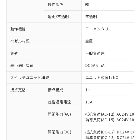
操作部色
緑
透明/不透明
不透明
動作機能
モーメンタリ
ベゼル材質
金属
負荷
一般負荷用
最小適用負荷
DC5V 6mA
スイッチユニット構成
ユニット位置1: NO
接点定格
接点構成
1a
※1 対応状況
定格通電電流
10A
対応済み：EU RoHS指令（10物質）の
非含有に対応した製品が提供可能な商品で
開閉能力(AC)
抵抗負荷(AC-12): AC24V 10A/A
誘導負荷(AC-15): AC24V 10A/AC
す。
対応予定：EU RoHS指令（10物質）の非含
ご利用条件
開閉能力(DC)
抵抗負荷(DC-12): DC24V 8A/DC
有に対応した製品に切り替える予定のある
誘導負荷(DC-13): DC24V 4A/DC