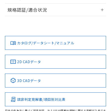
物質の対応では、対応完了までの期間は出
情報更新：2026/7/29
荷製品に未対応品が混在することから備考
規格認証/適合状況
欄に対応日を記載しておりました。
ログイン/会員登録
EU RoHS
注意事項・凡例
既に当社にて対応品への在庫切替を完了
UL認証
CSA認証
CEマーキング
していることから、特段のことがない限
り、2022年1月12日より割愛しておりま
Yes
Yes
Yes
対応状況
対応予定月
※1
※2
す。
ダウンロードデータをご利用いただく前に、以下を必ずお読
みください。
カタログ/データシート/マニュアル
対応済み
ソフトウェアの使用条件
LR型式承認
DNV型式承認
BV型式承認
KR型式承
（イギリス
（ノルウェー
（フランス
（韓国
船舶規格）
船舶規格）
船舶規格）
船舶規格
中国 RoHS
注意事項・凡例
2D CADデータ
No
No
No
No
中国 RoHS表
※1 ※2
3D CADデータ
この製品の規格認証/適合状況ページへ
Pb
Hg
Cd
Cr(VI)
その他の認証はこちらのページからご検索ください
該非判定見解書/項目別対比表
O
O
O
O
日本の外為法に基づく該非判定、およびEAR再輸出規制に関する見解が入手でき