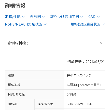
詳細情報
定格/性能
外形図
取りつけ穴加工図
CAD
RoHS/REACH対応状況
規格認証/適合状況
定格/性能
情報更新：2026/05/21
種類
押ボタンスイッチ
胴体形状
丸胴形(φ22/25mm共用)
照光/非照光
非照光
操作部
操作部形状
丸形 フルガード形