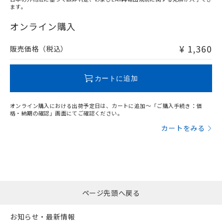
ます。
"対応済み"や非含有の記載がされた商品であっても、流通
在庫等で未対応品が混在する可能性があります。
オンライン購入
非含有品が必要な際は、弊社営業部門もしくは販売店へお
問い合わせください。
¥ 1,360
販売価格（税込）
この製品のRoHS/REACH対応状況ページへ
カートに追加
オンライン購入における出荷予定日は、カートに追加～「ご購入手続き：価
格・納期の確認」画面にてご確認ください。
カートをみる
ページ先頭へ戻る
お知らせ・最新情報