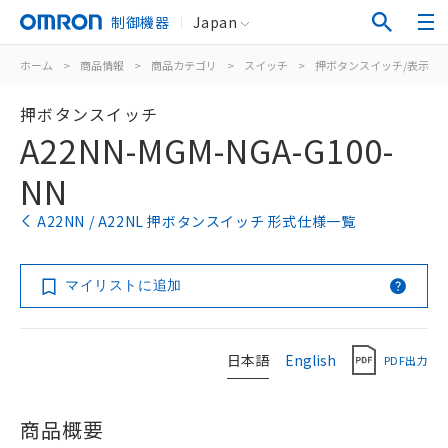
制御機器
Japan
ホーム
>
商品情報
>
商品カテゴリ
>
スイッチ
>
押ボタンスイッチ/表示灯
押ボタンスイッチ
A22NN-MGM-NGA-G100-
NN
A22NN / A22NL 押ボタンスイッチ 形式仕様一覧
マイリストに追加
日本語
English
PDF出力
商品概要