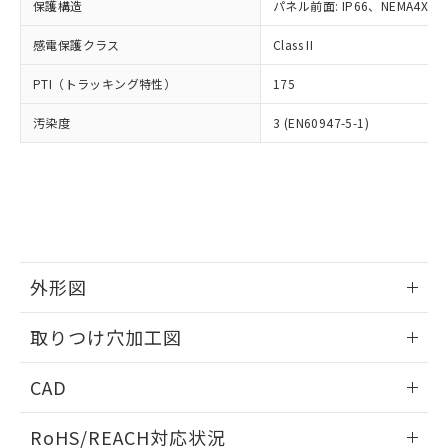
－
在庫なし(最新の在庫状況につ
オムロン制御機器販売店や当社販売拠
保護構造
パネル前面: IP66、NEMA4X, N
フタル酸エステル類の４物質については閾値を超える意
武器並びにこれらの製造装置等に一切
いては、お客様のお取引先、ま
図的な使用がないことを確認しています。
点は「
販売ネットワーク
」をご確認
※2 環境保護使用期限
使用いたしません。
たはお客様担当のオムロン制御
感電保護クラス
Class II
ください。
当社は、貴社製品を第三者に販売する
機器販売店・当社販売員にご確
在庫状況および標準価格結果を当社の
※2 対応予定月
「ｅ」：有害物質（10物質）のすべてが基
場合は、上記1、2および3の内容を当
PTI（トラッキング特性）
175
認ください)
事前の承諾なく第三者に漏洩または開
準値以下であることを示します。
該第三者に通知します。また当社は、
示しないようお願いします。
部品在庫の切り替え状況などにより、予定
「10」：通常の使用状況下において有害物
汚染度
3 (EN60947-5-1)
販売先および販売に係わる関係者が違
マイパーツ機能（部品リスト作成サー
空
受注生産機種、また在庫状況の
月が前後することがあります。
質が外部に漏えいし、環境に深刻な影響を
法に輸出するおそれがある場合は、取
ビス）をご利用いただくには、I-Web
白
情報を公開していない機種
及ぼさない年数を意味します。
り引きをいたしません。
メンバーズにご登録されている必要が
「－」：未確認です。当社販売部門へお問
あります。
い合わせください。
お客様が当ウェブサイト上で当社にご
※3 非含有証明書ダウンロード
登録された部品リストについて、当社
および当社の共同利用者が、当社の製
下記の非含有証明書をダウンロードするこ
品・サービスに関するお客様との取
外形図
とができます。
合意する
キャンセル
引・商談に必要な範囲で利用すること
をご了承ください。
情報更新：2026/05/21
EU RoHS指令（10物質）の非含有証明書
取りつけ穴加工図
※当社の共同利用者とは、
"個人情報
51物質の非含有証明書（当社基準）
の共同利用に関して"
の「1.共同利
情報更新：2026/05/21
※本証明書は発行日時点で非含有を証明す
用者の範囲」に記載されている法人を
CAD
るもので、過去に遡って非含有を証明する
指します。
ものではありません。
ログイン/会員登録いただくと、CADデータをダウンロー
RoHS/REACH対応状況
また、RoHS指令のフタル酸エステル類４
ドすることができます。