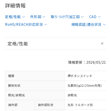
詳細情報
定格/性能
外形図
取りつけ穴加工図
CAD
RoHS/REACH対応状況
規格認証/適合状況
定格/性能
情報更新：2026/05/21
種類
押ボタンスイッチ
胴体形状
丸胴形(φ22/25mm共用)
照光/非照光
非照光
操作部
操作部形状
丸形 フルガード形