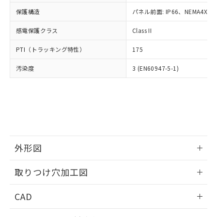
適用除外項目は除く。
ル、化学兵器、生物兵器またはその他
－
在庫なし(最新の在庫状況につ
オムロン制御機器販売店や当社販売拠
フタル酸エステル類の４物質については閾値を超える意
保護構造
パネル前面: IP66、NEMA4X, N
武器並びにこれらの製造装置等に一切
いては、お客様のお取引先、ま
図的な使用がないことを確認しています。
点は「
販売ネットワーク
」をご確認
※2 環境保護使用期限
使用いたしません。
たはお客様担当のオムロン制御
ください。
感電保護クラス
Class II
当社は、貴社製品を第三者に販売する
機器販売店・当社販売員にご確
在庫状況および標準価格結果を当社の
※2 対応予定月
「ｅ」：有害物質（10物質）のすべてが基
場合は、上記1、2および3の内容を当
認ください)
事前の承諾なく第三者に漏洩または開
PTI（トラッキング特性）
175
準値以下であることを示します。
該第三者に通知します。また当社は、
示しないようお願いします。
部品在庫の切り替え状況などにより、予定
「10」：通常の使用状況下において有害物
販売先および販売に係わる関係者が違
マイパーツ機能（部品リスト作成サー
汚染度
3 (EN60947-5-1)
空
受注生産機種、また在庫状況の
月が前後することがあります。
質が外部に漏えいし、環境に深刻な影響を
法に輸出するおそれがある場合は、取
ビス）をご利用いただくには、I-Web
白
情報を公開していない機種
及ぼさない年数を意味します。
り引きをいたしません。
メンバーズにご登録されている必要が
「－」：未確認です。当社販売部門へお問
あります。
い合わせください。
お客様が当ウェブサイト上で当社にご
※3 非含有証明書ダウンロード
登録された部品リストについて、当社
および当社の共同利用者が、当社の製
下記の非含有証明書をダウンロードするこ
品・サービスに関するお客様との取
とができます。
外形図
合意する
キャンセル
引・商談に必要な範囲で利用すること
をご了承ください。
情報更新：2026/05/21
EU RoHS指令（10物質）の非含有証明書
※当社の共同利用者とは、
"個人情報
取りつけ穴加工図
51物質の非含有証明書（当社基準）
の共同利用に関して"
の「1.共同利
※本証明書は発行日時点で非含有を証明す
情報更新：2026/05/21
用者の範囲」に記載されている法人を
CAD
るもので、過去に遡って非含有を証明する
指します。
ものではありません。
ログイン/会員登録いただくと、CADデータをダウンロー
また、RoHS指令のフタル酸エステル類４