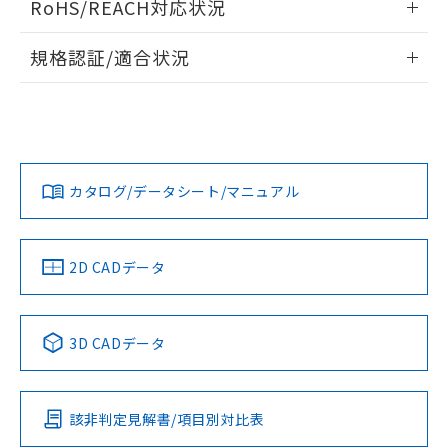
RoHS/REACH対応状況
ドすることができます。
物質の対応では、対応完了までの期間は出
荷製品に未対応品が混在することから備考
情報更新：2026/7/29
規格認証/適合状況
欄に対応日を記載しておりました。
既に当社にて対応品への在庫切替を完了
ログイン/会員登録
EU RoHS
注意事項・凡例
A22NN-MGM-NBA-P101-NNについての規格認証/適合状況に
していることから、特段のことがない限
ついては、「カスタマーサポートセンタ お客様相談室」また
り、2022年1月12日より割愛しておりま
は貴社担当オムロン営業員または販売店にお問い合わせくだ
す。
対応状況
対応予定月
※1
※2
さい。
ダウンロードデータをご利用いただく前に、以下を必ずお読
みください。
カタログ/データシート/マニュアル
対応済み
ソフトウェアの使用条件
お問い合わせ
中国 RoHS
注意事項・凡例
2D CADデータ
中国 RoHS表
※1 ※2
3D CADデータ
Pb
Hg
Cd
Cr(VI)
該非判定見解書/項目別対比表
O
O
O
O