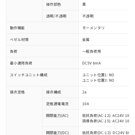
操作部色
黒
透明/不透明
不透明
動作機能
モーメンタリ
ベゼル材質
金属
負荷
一般負荷用
最小適用負荷
DC5V 6mA
スイッチユニット構成
ユニット位置1: NO
ユニット位置3: NO
接点定格
接点構成
2a
※1 対応状況
定格通電電流
10A
対応済み：EU RoHS指令（10物質）の
非含有に対応した製品が提供可能な商品で
開閉能力(AC)
抵抗負荷(AC-12): AC24V 10A/A
す。
誘導負荷(AC-15): AC24V 10A/AC
対応予定：EU RoHS指令（10物質）の非含
ご利用条件
有に対応した製品に切り替える予定のある
開閉能力(DC)
抵抗負荷(DC-12): DC24V 8A/DC