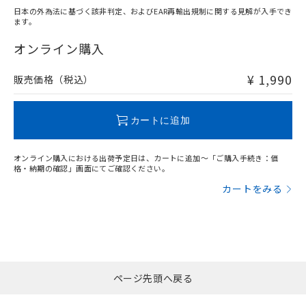
日本の外為法に基づく該非判定、およびEAR再輸出規制に関する見解が入手でき
ます。
"対応済み"や非含有の記載がされた商品であっても、流通
在庫等で未対応品が混在する可能性があります。
オンライン購入
非含有品が必要な際は、弊社営業部門もしくは販売店へお
問い合わせください。
¥ 1,990
販売価格（税込）
この製品のRoHS/REACH対応状況ページへ
カートに追加
オンライン購入における出荷予定日は、カートに追加～「ご購入手続き：価
格・納期の確認」画面にてご確認ください。
カートをみる
ページ先頭へ戻る