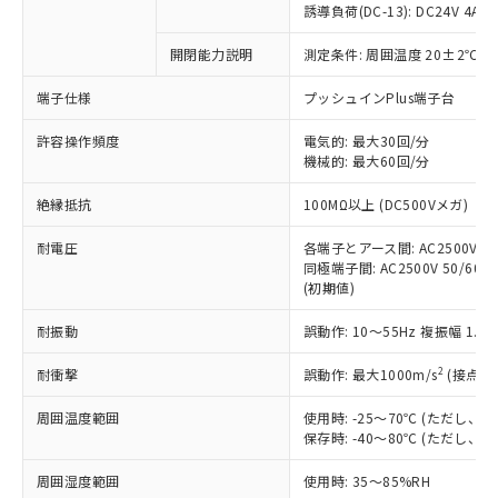
商品です。
誘導負荷(DC-13): DC24V 4A/DC
対応予定なし：EU RoHS指令（10物質）の
以下の条件をお読みいただき、同意のうえ
開閉能力説明
測定条件: 周囲温度 20±2℃、
非含有に非対応の商品で、対応品を出す予
ご利用ください。
定はありません。
端子仕様
プッシュインPlus端子台
調査・確認中：EU RoHS指令（10物質）の
本サービスは、当社制御機器事業取扱
※1 中国RoHS○×表
非含有の対応状況を調査中または確認中の
商品の当社在庫状況および標準価格
許容操作頻度
電気的: 最大30回/分
商品です。
機械的: 最大60回/分
(税抜)を提供させていただくもので
「○」：最大均質材料含有率が中国RoHSの
非該当品：ライセンス料など無形物で、有
す。
基準値以下であることを示します。
害物質有無と関係のない商品です。
絶縁抵抗
100MΩ以上 (DC500Vメガ)
当社制御機器事業取扱商品の中には、
「×」：最大均質材料含有率が中国RoHSの
仕入先様の事情により、非含有部品として
本サービスの対象外となる商品もある
基準値を超えていることを示します。
いたものが、含有品と判明した場合などや
耐電圧
各端子とアース間: AC2500V 50/
当社は、これら貴社製品のうち、外国
ことをご了承ください。
「－」：未確認です。当社販売部門へお問
むを得ず変更することがあります。
同極端子間: AC2500V 50/60Hz
為替および外国貿易法に定める商品
在庫状況および標準価格照会結果は、
い合わせください。
(初期値)
（以下｢規制貨物等」という）を輸出
記載している更新日時点での社内デー
*EU RoHS指令（10物質）：
または国外への提供する場合は、日本
記
タに基づき作成されるものであり、閲
説明
耐振動
誤動作: 10～55Hz 複振幅 1.
鉛(Pb) 1000ppm以下、 水銀(Hg) 1000ppm以下、 カド
*中国RoHS10物質の基準値 (GB/T26572)：
国政府の輸出許可(または役務取引許
号
覧された時点での実際の在庫および標
ミウム(Cd) 100ppm以下、
Pb(鉛) :1000ppm、 Hg(水銀) : 1000ppm、 Cd(カドミウ
可)を取得するなどの必要な手続きを
六価クロム(Cr(Ⅵ)) 1000ppm以下、ポリ臭化ビフェニル
ム) : 100ppm、
準価格とは異なる場合があることをご
2
耐衝撃
誤動作: 最大1000m/s
(接点開
類(PBB) 1000ppm以下、ポリ臭化ジフェニルエーテル類
Cr(Ⅵ)(六価クロム) : 1000ppm、 PBBs(ポリ臭化ビフェ
とります。
了承ください。
(PBDE) 1000ppm以下、フタル酸ビス(2-エチルヘキシ
○
一定数以上の在庫あり
ニル類) : 1000ppm、 PBDEs(ポリ臭化ジフェニルエーテ
当社は規制貨物を破棄する場合は、完
ル) (DEHP)(別名：DOP) 1000ppm以下、フタル酸ブチ
周囲温度範囲
使用時: -25～70℃ (ただし
正式な納期状況および標準価格はお客
ル類) : 1000ppm、
ルベンジル（BBP） 1000ppm以下、フタル酸ジブチル
全に破砕するなど、違法に輸出されな
DBP(フタル酸ジブチル) : 1000ppm、 DIBP(フタル酸ジ
保存時: -40～80℃ (ただし
様のお取引先、またはお客様担当のオ
（DBP） 1000ppm以下、フタル酸ジイソブチル
イソブチル) : 1000ppm、 BBP(フタル酸ブチルベンジ
△
一定数には満たないが在庫あり
いよう必要な手段を講じます。
ムロン制御機器販売店・当社販売員に
(DIBP) 1000ppm以下
ル) : 1000ppm、
周囲湿度範囲
使用時: 35～85%RH
当社は貴社製品を、核兵器、ミサイ
但し、RoHS指令で産業用監視および制御機器に対する
DEHP(フタル酸ビス(2-エチルヘキシル)) : 1000ppm
ご相談ください。